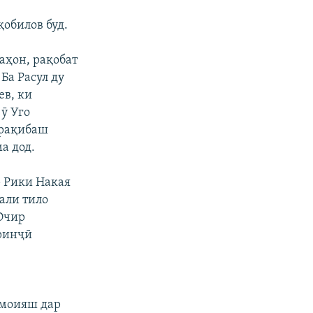
обилов буд.
аҳон, рақобат
Ба Расул ду
ев, ки
ӯ Уго
а рақибаш
а дод.
р Рики Накая
али тило
Очир
иринҷӣ
змоияш дар