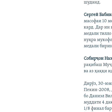
шуданд.
Сергей Бабик
масофаи 10 м
кард. Дар ин
медали тилло 
нуқра мукофо
медали бирин
Собирҷон Наз
рақибаш Муҷа
ва аз ҳаққи 
Дирӯз, 30-ю
Пекин-2008, д
бо Даниэл Ви
муддати 4 дақ
1/8 финал ба