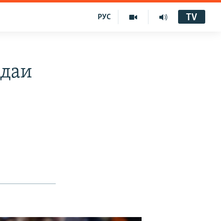
TV
РУС
адаи