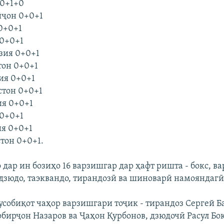
 0+1+0
йҷон 0+0+1
 0+0+1
 0+0+1
езия 0+0+1
тон 0+0+1
вия 0+0+1
стон 0+0+1
ия 0+0+1
 0+0+1
ия 0+0+1
стон 0+0+1.
дар ин бозиҳо 16 варзишгар дар ҳафт ришта - бокс, в
 дзюдо, таэквандо, тирандозӣ ва шиноварӣ намояндаг
мусобиқот чаҳор варзишгари тоҷик - тирандоз Сергей Б
бирҷон Назаров ва Ҷаҳон Қурбонов, дзюдочӣ Расул Бо