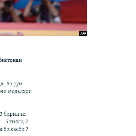
бистонаи
д. Аз рӯи
они медалҳои
а 3 биринҷӣ
 5 тилло, 7
 бо касби 7