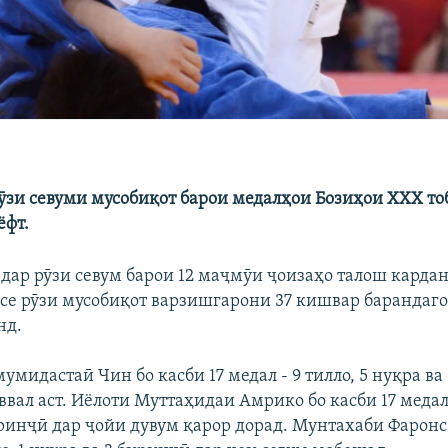
ӯзи севуми мусобиқот барои медалҳои Бозиҳои XXX то
ёфт.
дар рӯзи севум барои 12 маҷмӯи ҷоизаҳо талош кардан
се рӯзи мусобиқот варзишгарони 37 кишвар барандаг
нд.
умидастаӣ Чин бо касби 17 медал - 9 тилло, 5 нуқра в
вал аст. Иёлоти Муттаҳидаи Амрико бо касби 17 медал –
иринҷӣ дар ҷойи дувум қарор дорад. Мунтахаби Фаронса