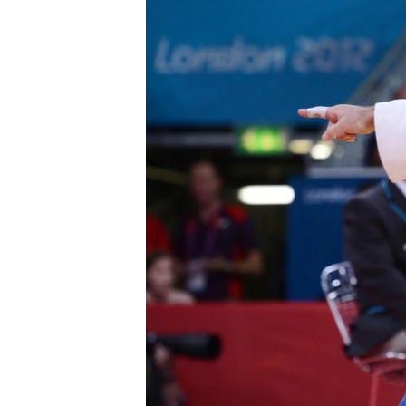
ГУЗОРИШҲОИ РАДИОӢ