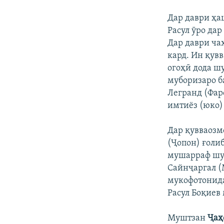
Дар даври ҳа
Расул ӯро дар
Дар даври ча
кард. Ин қув
огоҳӣ дода шу
муборизаро б
Легранд (Фаро
имтиёз (юко)
Дар қувваозм
(Ҷопон) ғоли
мушарраф шуд
Сайнҷаргал (
мукофотонид
Расул Боқиев
Муштзан
Ҷаҳ