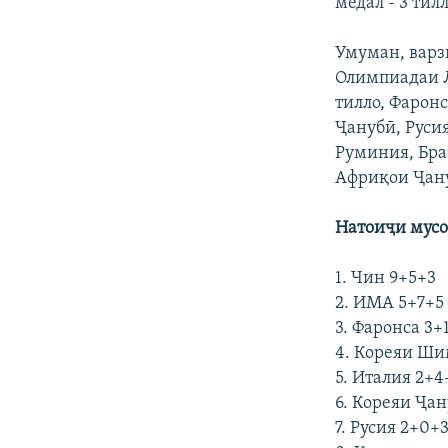
медал - 3 тил
Умуман, варз
Олимпиадаи Л
тилло, Фарон
Ҷанубӣ, Русия
Руминия, Бра
Африқои Ҷану
Натоиҷи мусо
1. Чин 9+5+3
2. ИМА 5+7+5
3. Фаронса 3+
4. Кореяи Ши
5. Италия 2+4
6. Кореяи Ҷа
7. Русия 2+0+