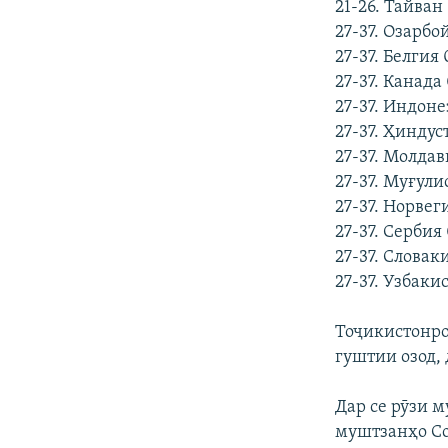
21-26. Тайван
27-37. Озарбо
27-37. Белгия
27-37. Канада
27-37. Индон
27-37. Ҳиндус
27-37. Молда
27-37. Муғули
27-37. Норвег
27-37. Сербия
27-37. Словак
27-37. Узбаки
Тоҷикистонро 
гуштии озод,
Дар се рӯзи 
муштзанҳо Со