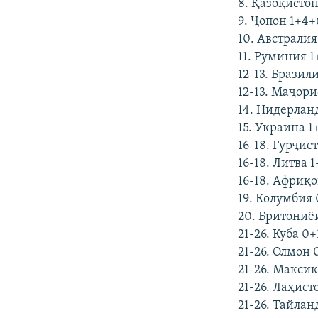
8. Қазоқисто
9. Ҷопон 1+4+
10. Австралия
11. Руминия 
12-13. Бразили
12-13. Маҷори
14. Нидерлан
15. Украина 1
16-18. Гурҷис
16-18. Литва 
16-18. Африқ
19. Колумбия
20. Бритониё
21-26. Куба 0
21-26. Олмон 
21-26. Макси
21-26. Лаҳист
21-26. Тайлан