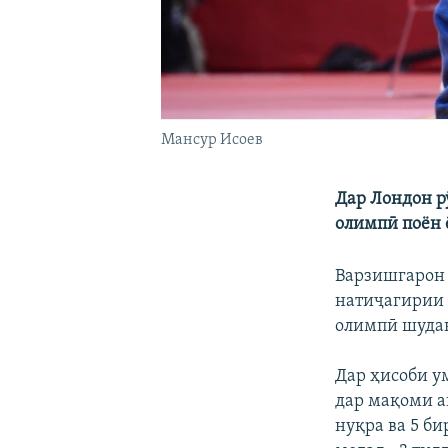
Мансур Исоев
Дар Лондон р
олимпӣ поён 
Варзишгарон 
натиҷагирии 
олимпӣ шуда
Дар ҳисоби ум
дар мақоми ав
нуқра ва 5 б