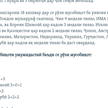
ло, 1 нуқра ва 3 биринҷӣ дар ҷои севум мебошад.
ишгарони 18 кишвар дар се рӯзи мусобиқот ба унвони
ондон мушарраф гаштанд. Чин 9 медали тилло, ИМА 
са, ва Кореяи Шимолӣ ҳар кадом 3 медали тилло, Итали
 ва Қазоқистон ҳар кадом 2 медали тилло, Ҷопон, Авст
зилия, Маҷористон, Нидерланд, Украина, Гурҷистон, 
бӣ ҳар кадом як медали тилло ба даст оварданд.
биқоти умумидастаӣ баъди се рӯзи мусобиқот:
1+3
молӣ 3+0+1
+2
нубӣ 2+2+2
3