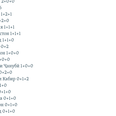
н 2+0+0
6
 1+2+1
1+2+0
я 1+1+1
стон 1+1+1
д 1+1+0
+0+2
тон 1+0+0
1+0+0
ои Ҷанубӣ 1+0+0
 0+2+0
и Кабир 0+1+2
+1+0
0+1+0
ка 0+1+0
он 0+1+0
д 0+1+0