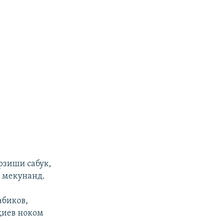
арзиши сабук,
ӣ мекунанд.
абиков,
қиев ноком