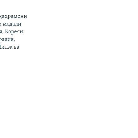
 қаҳрамони
5 медали
я, Кореяи
ралия,
Литва ва