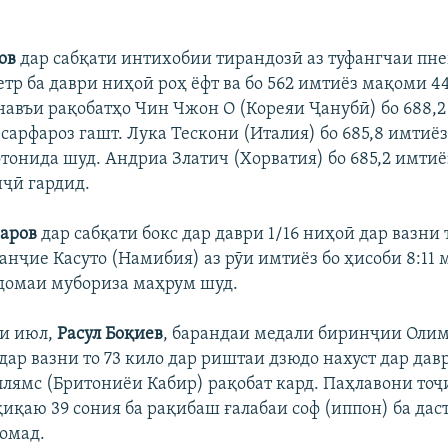
ов
дар сабқати интихобии тирандозӣ аз туфангчаи пн
етр ба даври ниҳоӣ роҳ ёфт ва бо 562 имтиёз мақоми 4
 навъи рақобатҳо Чин Чжон О (Кореяи Ҷанубӣ) бо 688,2
сарфароз гашт. Лука Тескони (Италия) бо 685,8 имтиёз
тонида шуд. Андриа Златич (Хорватия) бо 685,2 имтиё
ҷӣ гардид.
аров
дар сабқати бокс дар даври 1/16 ниҳоӣ дар вазни т
нҷие Касуто (Намибия) аз рӯи имтиёз бо ҳисоби 8:11 
идомаи мубориза маҳрум шуд.
ми июл,
Расул Боқиев
, барандаи медали биринҷии Оли
ар вазни то 73 кило дар риштаи дзюдо нахуст дар дав
ллямс (Бритониёи Кабир) рақобат кард. Паҳлавони тоҷ
иқаю 39 сония ба рақибаш ғалабаи соф (иппон) ба даст
ромад.