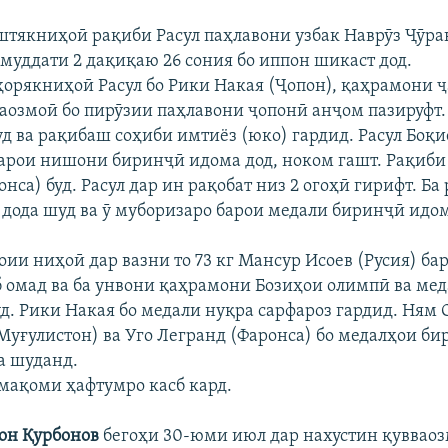
штякниҳоӣ рақиби Расул паҳлавони узбак Наврӯз Ҷӯрақ
 муддати 2 дақиқаю 26 сония бо иппон шикаст дод.
ҳорякниҳоӣ Расул бо Рики Накая (Ҷопон), қаҳрамони ҷ
ваозмоӣ бо пирӯзии паҳлавони ҷопонӣ анҷом пазируфт. 
д ва рақибаш соҳиби имтиёз (юко) гардид. Расул Боқи
арои нишони биринҷӣ идома дод, ноком гашт. Рақиби 
нса) буд. Расул дар ин рақобат низ 2 огоҳӣ гирифт. Б
 дода шуд ва ӯ муборизаро барои медали биринҷӣ идом
оии ниҳоӣ дар вазни то 73 кг Мансур Исоев (Русия) ба
б омад ва ба унвони қаҳрамони Бозиҳои олимпӣ ва мед
. Рики Накая бо медали нуқра сарфароз гардид. Ням 
Муғулистон) ва Уго Легранд (Фаронса) бо медалҳои б
а шуданд.
 мақоми ҳафтумро касб кард.
он Қурбонов
бегоҳи 30-юми июл дар нахустин қуввао