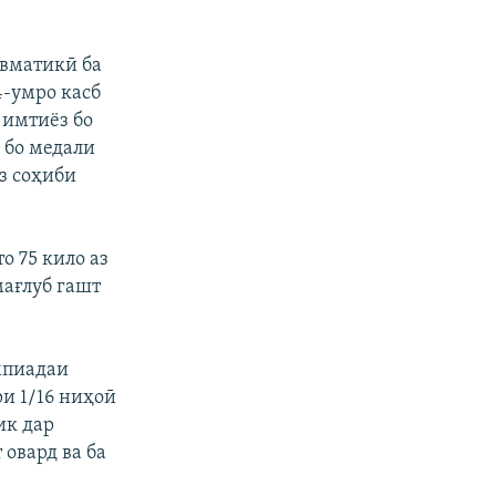
евматикӣ ба
4-умро касб
 имтиёз бо
 бо медали
з соҳиби
о 75 кило аз
мағлуб гашт
мпиадаи
ри 1/16 ниҳоӣ
ик дар
 овард ва ба