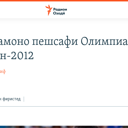
амоно пешсафи Олимпи
н-2012
тиф
н фиристед