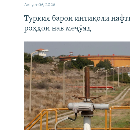
Август 06, 2026
Туркия барои интиқоли нафт
роҳҳои нав меҷӯяд