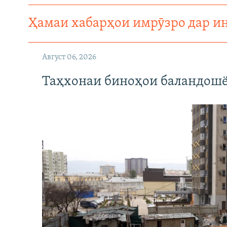
ГУЗОРИШҲОИ РАДИОӢ
Ҳамаи хабарҳои имрӯзро дар и
Август 06, 2026
Таҳхонаи биноҳои баландошё