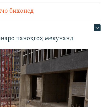
нҷо бихонед
наро паноҳгоҳ мекунанд