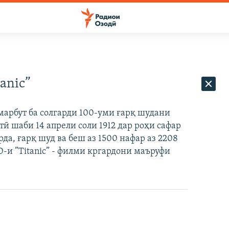
anic”
марбут ба солгарди 100-уми ғарқ шудани
ӣ шаби 14 апрели соли 1912 дар роҳи сафар
да, ғарқ шуд ва беш аз 1500 нафар аз 2208
-и ”Тitanic” - филми кргардони маъруфи