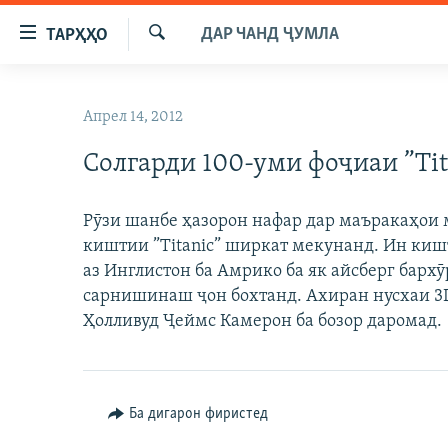
Пайвандҳои
ДАР ЧАНД ҶУМЛА
ТАРҲҲО
дастрасӣ
Ҷустуҷӯ
Ҷаҳиш
ГӮШАҲО
ба
Апрел 14, 2012
ГАПИ ОЗОД
СИЁСАТ
мояи
аслӣ
Солгарди 100-уми фоҷиаи ”Тit
РӮЗГОРИ МУҲОҶИР
ИҚТИСОД
Ҷаҳиш
САЛОМ, ХОҲАР
ҶОМЕА
ба
Рӯзи шанбе ҳазорон нафар дар маъракаҳои 
феҳристи
ТАҲҚИҚОТ
ҚАЗИЯИ "КРОКУС"
киштии ”Тitanic” ширкат мекунанд. Ин кишт
аслӣ
ҶАНГ ДАР УКРАИНА
аз Инглистон ба Амрико ба як айсберг бархӯр
ОСИЁИ МАРКАЗӢ
Ҷаҳиш
сарнишинаш ҷон бохтанд. Ахиран нусхаи 3D
ба
НАЗАРИ МАРДУМ
ФАРҲАНГ
Ҳолливуд Ҷеймс Камерон ба бозор даромад.
ҷустор
ЧАНДРАСОНАӢ
МЕҲМОНИ ОЗОДӢ
БЛОГИСТОН
РӮЙХАТҲО
ВАРЗИШ
ОЗОДӢ ОНЛАЙН
ВИДЕО
КИТОБҲОИ ОЗОДӢ
Ба дигарон фиристед
НИГОРИСТОН