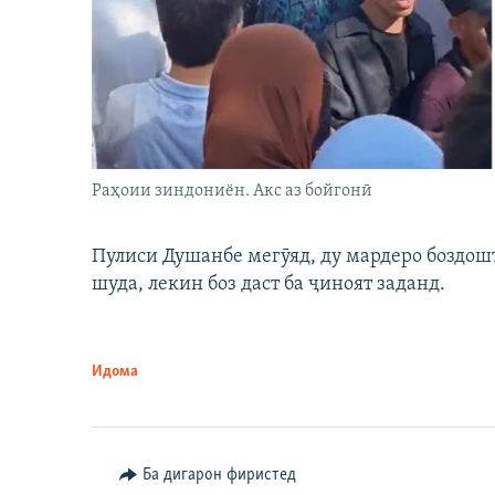
Раҳоии зиндониён. Акс аз бойгонӣ
Пулиси Душанбе мегӯяд, ду мардеро боздошт 
шуда, лекин боз даст ба ҷиноят заданд.
Идома
Ба дигарон фиристед