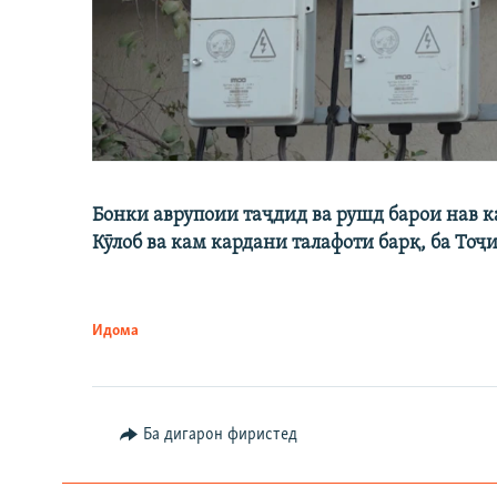
Бонки аврупоии таҷдид ва рушд барои нав 
Кӯлоб ва кам кардани талафоти барқ, ба Тоҷ
Идома
Ба дигарон фиристед