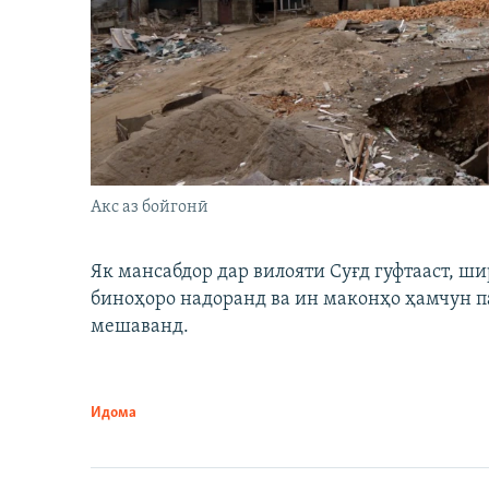
Акс аз бойгонӣ
Як мансабдор дар вилояти Суғд гуфтааст, 
биноҳоро надоранд ва ин маконҳо ҳамчун п
мешаванд.
Идома