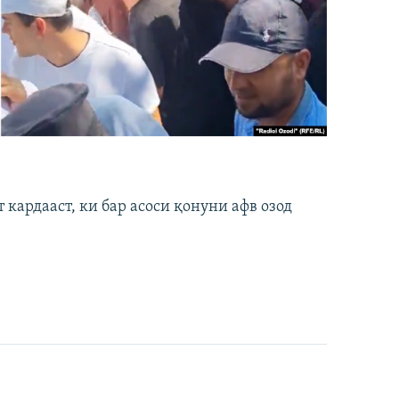
кардааст, ки бар асоси қонуни афв озод