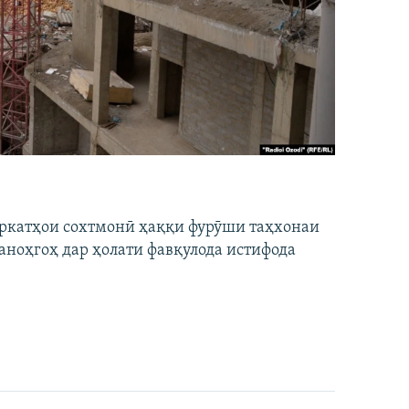
ширкатҳои сохтмонӣ ҳаққи фурӯши таҳхонаи
аноҳгоҳ дар ҳолати фавқулода истифода