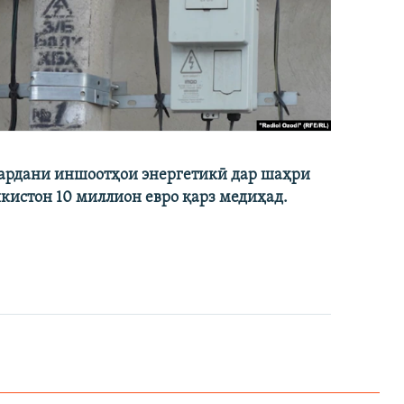
кардани иншоотҳои энергетикӣ дар шаҳри
икистон 10 миллион евро қарз медиҳад.