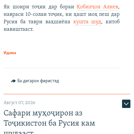
Як шоири тоҷик дар бораи
Қобилҷон Алиев
,
навраси 10-солаи тоҷик, ки ҳашт моҳ пеш дар
Русия ба таври ваҳшиёна
кушта шуд
, китоб
навиштааст.
Идома
Ба дигарон фиристед
Август 07, 2026
Сафари муҳоҷирон аз
Тоҷикистон ба Русия кам
шудааст