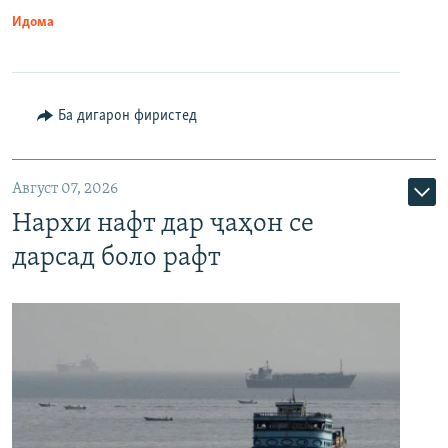
Идома
Ба дигарон фиристед
Август 07, 2026
Нархи нафт дар ҷаҳон се
дарсад боло рафт