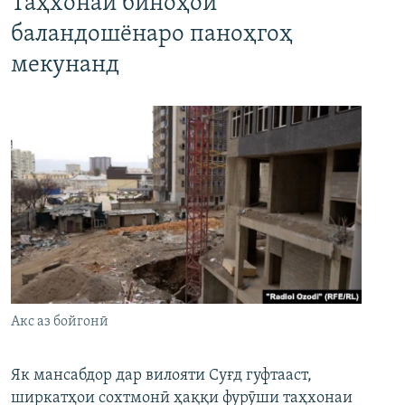
Таҳхонаи биноҳои
баландошёнаро паноҳгоҳ
мекунанд
Акс аз бойгонӣ
Як мансабдор дар вилояти Суғд гуфтааст,
ширкатҳои сохтмонӣ ҳаққи фурӯши таҳхонаи