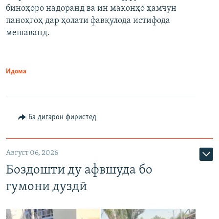
биноҳоро надоранд ва ин маконҳо ҳамчун
паноҳгоҳ дар ҳолати фавқулода истифода
мешаванд.
Идома
Ба дигарон фиристед
Август 06, 2026
Боздошти ду афвшуда бо
гумони дуздӣ