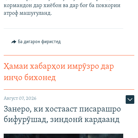
кормандон дар хиёбон ва дар боғ ба поккории
ГУЗОРИШҲОИ РАДИОӢ
Русский
атроф машуғуланд.
ПАЙГИРӢ КУНЕД
Ба дигарон фиристед
Ҳамаи хабарҳои имрӯзро дар
Ҳамаи сомонаҳои RFE/RL
инҷо бихонед
Август 07, 2026
Занеро, ки хостааст писарашро
бифурӯшад, зиндонӣ кардаанд