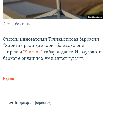
Акс аз бойгонӣ
Оҷонси инноватсияи Тоҷикистон аз баррасии
“Харитаи роҳи ҳамкорӣ” бо масъулони
ширкати
“Starlink”
хабар додааст. Ин мулоқоти
бархат ё онлайнӣ 5-уми август гузашт.
Идома
Ба дигарон фиристед