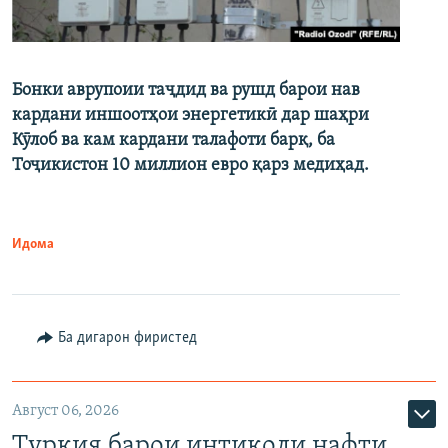
Бонки аврупоии таҷдид ва рушд барои нав
кардани иншоотҳои энергетикӣ дар шаҳри
Кӯлоб ва кам кардани талафоти барқ, ба
Тоҷикистон 10 миллион евро қарз медиҳад.
Идома
Ба дигарон фиристед
Август 06, 2026
Туркия барои интиқоли нафти