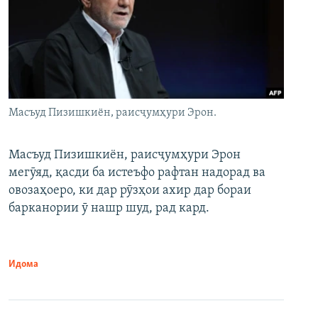
Масъуд Пизишкиён, раисҷумҳури Эрон.
Масъуд Пизишкиён, раисҷумҳури Эрон
мегӯяд, қасди ба истеъфо рафтан надорад ва
овозаҳоеро, ки дар рӯзҳои ахир дар бораи
барканории ӯ нашр шуд, рад кард.
Идома