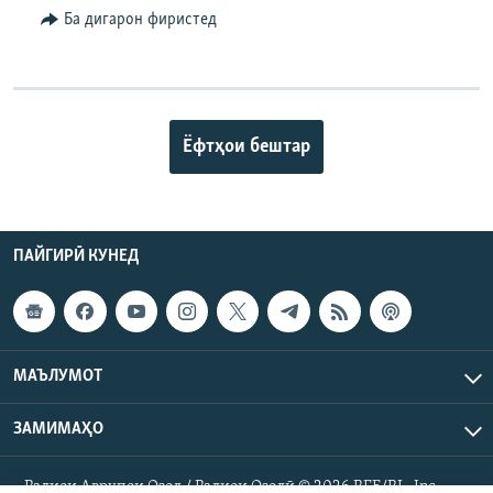
Ба дигарон фиристед
Ёфтҳои бештар
ПАЙГИРӢ КУНЕД
МАЪЛУМОТ
ЗАМИМАҲО
Радиои Аврупои Озод / Радиои Озодӣ © 2026 RFE/RL. Inc.