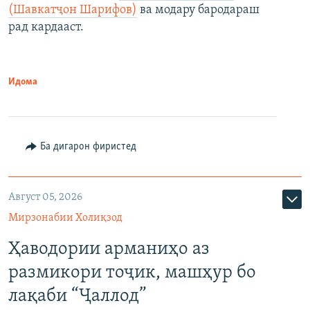
(Шавкатҷон Шарифов)
ва модару бародараш
рад кардааст.
Идома
Ба дигарон фиристед
Август 05, 2026
Мирзонабии Холиқзод
Ҳаводории арманиҳо аз
размикори тоҷик, машҳур бо
лақаби “Ҷаллод”