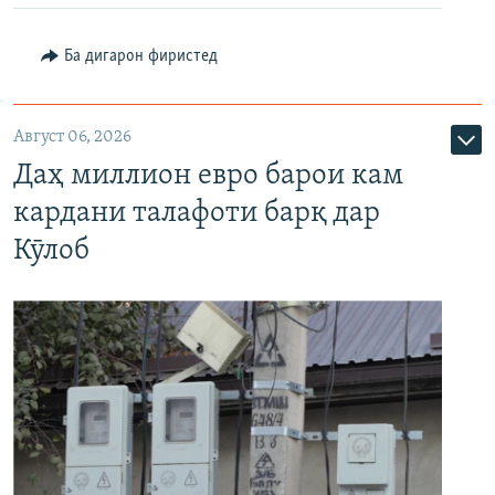
Ба дигарон фиристед
Август 06, 2026
Даҳ миллион евро барои кам
кардани талафоти барқ дар
Кӯлоб