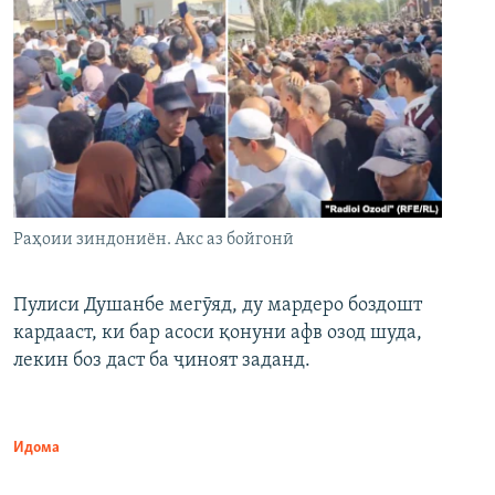
Раҳоии зиндониён. Акс аз бойгонӣ
Пулиси Душанбе мегӯяд, ду мардеро боздошт
кардааст, ки бар асоси қонуни афв озод шуда,
лекин боз даст ба ҷиноят заданд.
Идома