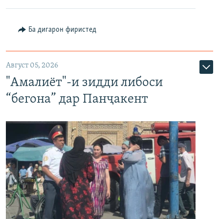
Ба дигарон фиристед
Август 05, 2026
"Амалиёт"-и зидди либоси
“бегона” дар Панҷакент