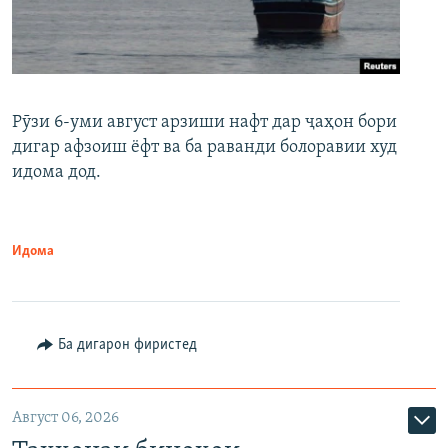
Рӯзи 6-уми август арзиши нафт дар ҷаҳон бори
дигар афзоиш ёфт ва ба раванди болоравии худ
идома дод.
Идома
Ба дигарон фиристед
Август 06, 2026