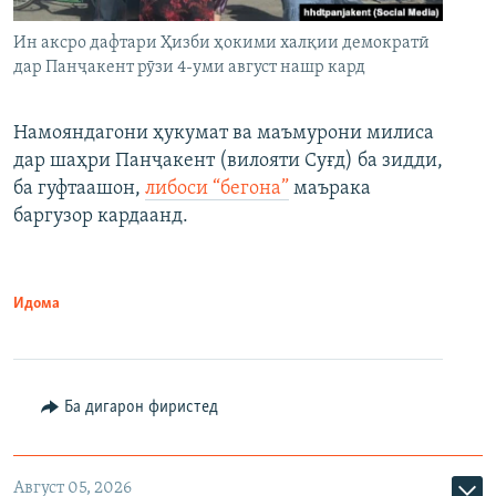
Ин аксро дафтари Ҳизби ҳокими халқии демократӣ
дар Панҷакент рӯзи 4-уми август нашр кард
Намояндагони ҳукумат ва маъмурони милиса
дар шаҳри Панҷакент (вилояти Суғд) ба зидди,
ба гуфтаашон,
либоси “бегона”
маърака
баргузор кардаанд.
Идома
Ба дигарон фиристед
Август 05, 2026