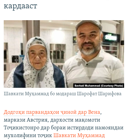
кардааст
Шавкати Муҳаммад бо модараш Шарофат Шарифова
Додгоҳи парвандаҳои ҷиноӣ дар Вена
,
маркази Австрия, дархости мақомоти
Тоҷикистонро дар бораи истирдоди намояндаи
мухолифини тоҷик
Шавкати Муҳаммад