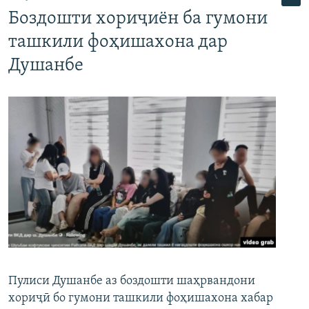
Боздошти хориҷиён ба гумони
ташкили фоҳишахона дар
Душанбе
Пулиси Душанбе аз боздошти шаҳрвандони
хориҷӣ бо гумони ташкили фоҳишахона хабар