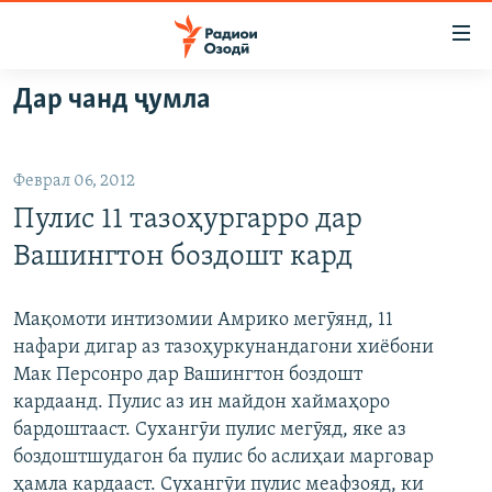
Пайвандҳои
дастрасӣ
Ҷаҳиш
Дар чанд ҷумла
ба
ГӮШАҲО
мояи
ГАПИ ОЗОД
СИЁСАТ
аслӣ
Феврал 06, 2012
РӮЗГОРИ МУҲОҶИР
Ҷаҳиш
ИҚТИСОД
Пулис 11 тазоҳургарро дар
ба
САЛОМ, ХОҲАР
ҶОМЕА
феҳристи
Вашингтон боздошт кард
ТАҲҚИҚОТ
ҚАЗИЯИ "КРОКУС"
аслӣ
Ҷаҳиш
ҶАНГ ДАР УКРАИНА
ОСИЁИ МАРКАЗӢ
Мақомоти интизомии Амрико мегӯянд, 11
ба
нафари дигар аз тазоҳуркунандагони хиёбони
НАЗАРИ МАРДУМ
ФАРҲАНГ
ҷустор
Мак Персонро дар Вашингтон боздошт
ЧАНДРАСОНАӢ
МЕҲМОНИ ОЗОДӢ
БЛОГИСТОН
кардаанд. Пулис аз ин майдон хаймаҳоро
бардоштааст. Сухангӯи пулис мегӯяд, яке аз
РӮЙХАТҲО
ВАРЗИШ
ОЗОДӢ ОНЛАЙН
ВИДЕО
боздоштшудагон ба пулис бо аслиҳаи марговар
КИТОБҲОИ ОЗОДӢ
НИГОРИСТОН
ҳамла кардааст. Сухангӯи пулис меафзояд, ки