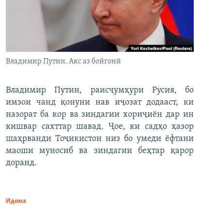
Владимир Путин. Акс аз бойгонӣ
Владимир Путин, раисҷумҳури Русия, бо
имзои чанд қонуни нав иҷозат додааст, ки
назорат ба кор ва зиндагии хориҷиён дар ин
кишвар сахттар шавад. Ҷое, ки садҳо ҳазор
шаҳрванди Тоҷикистон низ бо умеди ёфтани
маоши муносиб ва зиндагии беҳтар қарор
доранд.
Идома