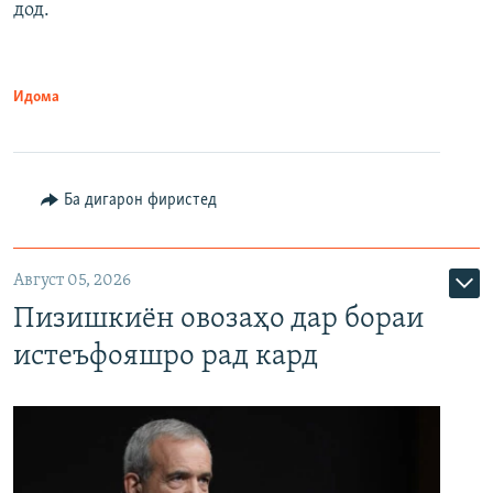
дод.
Идома
Ба дигарон фиристед
Август 05, 2026
Пизишкиён овозаҳо дар бораи
истеъфояшро рад кард