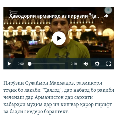
Ҳаводории арманиҳо аз пирӯзии "Ҷаллод"-и тоҷик
Феълан кор намекунад
Auto
0:00
2:49
240p
Пирӯзии Сулаймон Маҳмадов, размикори
360p
тоҷик бо лақаби "Ҷаллод", дар набард бо рақиби
480p
Auto
240p
360p
480p
чеченаш дар Арманистон дар сархати
720p
хабарҳои муҳим дар ин кишвар қарор гирифт
720p
1080p
ва баҳси зиёдеро барангехт.
1080p