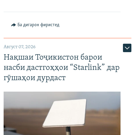
Ба дигарон фиристед
Август 07, 2026
Нақшаи Тоҷикистон барои
насби дастгоҳҳои “Starlink” дар
гӯшаҳои дурдаст