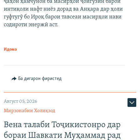
ҷаҳон ҳамчунон ба масирҳои ҷойгузин барои
интиқоли нафт ниёз дорад ва Анқара дар ҳоли
гуфтугӯ бо Ироқ барои тавсеаи масирҳои нави
содироти энержӣ аст.
Идома
Ба дигарон фиристед
Август 05, 2026
Мирзонабии Холиқзод
Вена талаби Тоҷикистонро дар
бораи Шавкати Муҳаммад рад