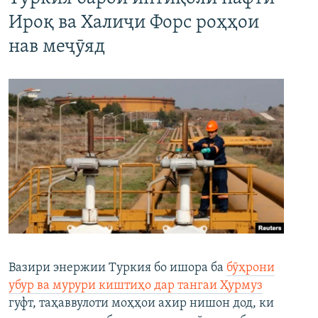
Ироқ ва Халиҷи Форс роҳҳои
нав меҷӯяд
Вазири энержии Туркия бо ишора ба
бӯҳрони
убур ва мурури киштиҳо дар тангаи Ҳурмуз
гуфт, таҳаввулоти моҳҳои ахир нишон дод, ки