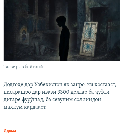
Тасвир аз бойгонӣ
Додгоҳе дар Узбекистон як занро, ки хостааст,
писарашро дар ивази 3300 доллар ба ҷуфти
дигаре фурӯшад, ба севуним сол зиндон
маҳкум кардааст.
Идома