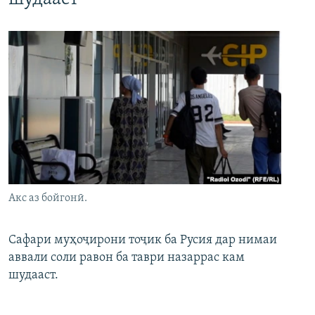
Акс аз бойгонӣ.
Сафари муҳоҷирони тоҷик ба Русия дар нимаи
аввали соли равон ба таври назаррас кам
шудааст.