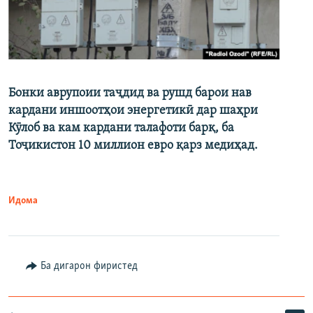
Бонки аврупоии таҷдид ва рушд барои нав
кардани иншоотҳои энергетикӣ дар шаҳри
Кӯлоб ва кам кардани талафоти барқ, ба
Тоҷикистон 10 миллион евро қарз медиҳад.
Идома
Ба дигарон фиристед