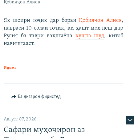
Қобилҷон Алиев
Як шоири тоҷик дар бораи
Қобилҷон Алиев
,
навраси 10-солаи тоҷик, ки ҳашт моҳ пеш дар
Русия ба таври ваҳшиёна
кушта шуд
, китоб
навиштааст.
Идома
Ба дигарон фиристед
Август 07, 2026
Сафари муҳоҷирон аз