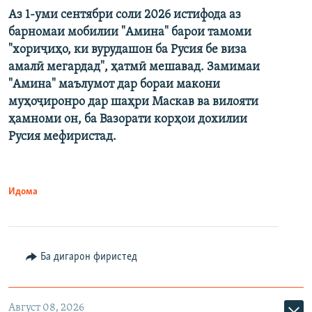
Аз 1-уми сентябри соли 2026 истифода аз
барномаи мобилии "Амина" барои тамоми
"хориҷиҳо, ки вурудашон ба Русия бе виза
амалӣ мегардад", ҳатмӣ мешавад. Замимаи
"Амина" маълумот дар бораи макони
муҳоҷиронро дар шаҳри Маскав ва вилояти
ҳамноми он, ба Вазорати корҳои дохилии
Русия мефиристад.
Идома
Ба дигарон фиристед
Август 08, 2026