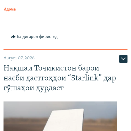
Идома
Ба дигарон фиристед
Август 07, 2026
Нақшаи Тоҷикистон барои
насби дастгоҳҳои “Starlink” дар
гӯшаҳои дурдаст