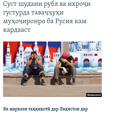
Суст шудани рубл ва ихроҷи
густурда таваҷҷуҳи
муҳоҷиронро ба Русия кам
кардааст
Як маркази таҳқиқотӣ дар Лаҳистон дар