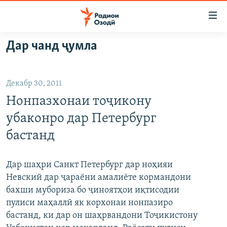
Пайвандҳои
дастрасӣ
Ҷаҳиш
Дар чанд ҷумла
ба
ГӮШАҲО
мояи
ГАПИ ОЗОД
СИЁСАТ
аслӣ
Декабр 30, 2011
РӮЗГОРИ МУҲОҶИР
Ҷаҳиш
ИҚТИСОД
Нонпазхонаи тоҷикону
ба
САЛОМ, ХОҲАР
ҶОМЕА
феҳристи
убаконро дар Петербург
ТАҲҚИҚОТ
ҚАЗИЯИ "КРОКУС"
аслӣ
бастанд
Ҷаҳиш
ҶАНГ ДАР УКРАИНА
ОСИЁИ МАРКАЗӢ
ба
НАЗАРИ МАРДУМ
ФАРҲАНГ
Дар шаҳри Санкт Петербург дар ноҳияи
ҷустор
Невский дар ҷараёни амалиёте кормандони
ЧАНДРАСОНАӢ
МЕҲМОНИ ОЗОДӢ
БЛОГИСТОН
бахши мубориза бо ҷиноятҳои иқтисодии
РӮЙХАТҲО
ВАРЗИШ
ОЗОДӢ ОНЛАЙН
ВИДЕО
пулиси маҳаллӣ як корхонаи нонпазиро
бастанд, ки дар он шаҳрвандони Тоҷикистону
КИТОБҲОИ ОЗОДӢ
НИГОРИСТОН