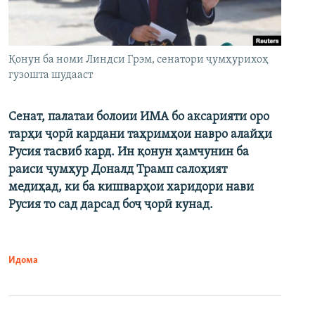
Қонун ба номи Линдси Грэм, сенатори ҷумҳурихоҳ
гузошта шудааст
Сенат, палатаи болоии ИМА бо аксарияти оро
тарҳи ҷорӣ кардани таҳримҳои навро алайҳи
Русия тасвиб кард. Ин қонун ҳамчунин ба
раиси ҷумҳур Доналд Трамп салоҳият
медиҳад, ки ба кишварҳои харидори нави
Русия то сад дарсад боҷ ҷорӣ кунад.
Идома