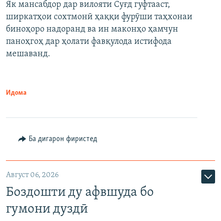
Як мансабдор дар вилояти Суғд гуфтааст,
ширкатҳои сохтмонӣ ҳаққи фурӯши таҳхонаи
биноҳоро надоранд ва ин маконҳо ҳамчун
паноҳгоҳ дар ҳолати фавқулода истифода
мешаванд.
Идома
Ба дигарон фиристед
Август 06, 2026
Боздошти ду афвшуда бо
гумони дуздӣ