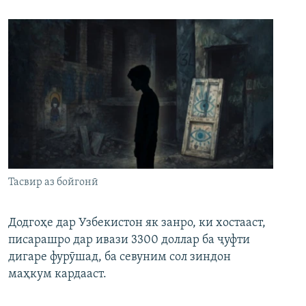
Тасвир аз бойгонӣ
Додгоҳе дар Узбекистон як занро, ки хостааст,
писарашро дар ивази 3300 доллар ба ҷуфти
дигаре фурӯшад, ба севуним сол зиндон
маҳкум кардааст.