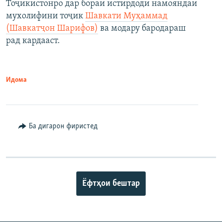
Тоҷикистонро дар бораи истирдоди намояндаи
мухолифини тоҷик
Шавкати Муҳаммад
(Шавкатҷон Шарифов)
ва модару бародараш
рад кардааст.
Идома
Ба дигарон фиристед
Ёфтҳои бештар