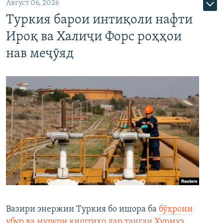
Август 06, 2026
Туркия барои интиқоли нафти
Ироқ ва Халиҷи Форс роҳҳои
нав меҷӯяд
Вазири энержии Туркия бо ишора ба
бӯҳрони
убур ва мурури киштиҳо дар тангаи Ҳурмуз