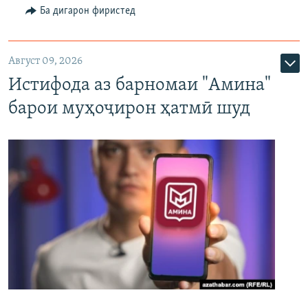
Ба дигарон фиристед
Август 09, 2026
Истифода аз барномаи "Амина"
барои муҳоҷирон ҳатмӣ шуд