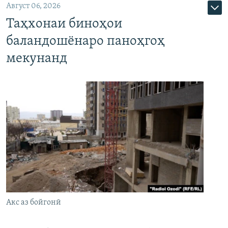
Август 06, 2026
Таҳхонаи биноҳои
баландошёнаро паноҳгоҳ
мекунанд
Акс аз бойгонӣ