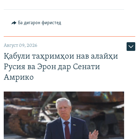
Ба дигарон фиристед
Август 09, 2026
Қабули таҳримҳои нав алайҳи
Русия ва Эрон дар Сенати
Амрико