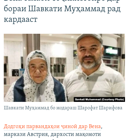
бораи Шавкати Муҳаммад рад
кардааст
Шавкати Муҳаммад бо модараш Шарофат Шарифова
Додгоҳи парвандаҳои ҷиноӣ дар Вена
,
маркази Австрия, дархости мақомоти