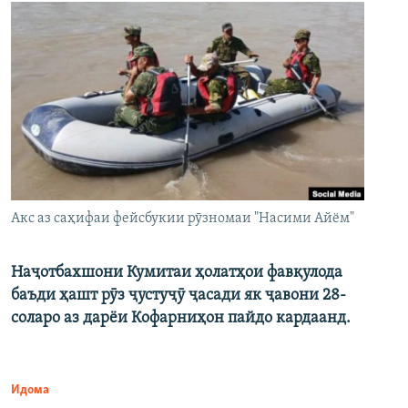
Акс аз саҳифаи фейсбукии рӯзномаи "Насими Айём"
Наҷотбахшони Кумитаи ҳолатҳои фавқулода
баъди ҳашт рӯз ҷустуҷӯ ҷасади як ҷавони 28-
соларо аз дарёи Кофарниҳон пайдо кардаанд.
Идома