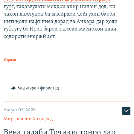
гуфт, таҳаввулоти моҳҳои ахир нишон дод, ки
ҷаҳон ҳамчунон ба масирҳои ҷойгузин барои
интиқоли нафт ниёз дорад ва Анқара дар ҳоли
гуфтугӯ бо Ироқ барои тавсеаи масирҳои нави
содироти энержӣ аст.
Идома
Ба дигарон фиристед
Август 05, 2026
Мирзонабии Холиқзод
Вена талаби Тоҷикистонро дар