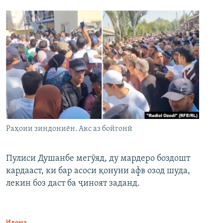
Раҳоии зиндониён. Акс аз бойгонӣ
Пулиси Душанбе мегӯяд, ду мардеро боздошт
кардааст, ки бар асоси қонуни афв озод шуда,
лекин боз даст ба ҷиноят заданд.
Идома