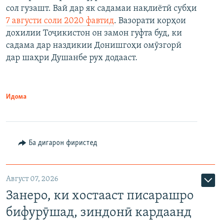
сол гузашт. Вай дар як садамаи нақлиётӣ субҳи
7 августи соли 2020 фавтид
. Вазорати корҳои
дохилии Тоҷикистон он замон гуфта буд, ки
садама дар наздикии Донишгоҳи омӯзгорӣ
дар шаҳри Душанбе рух додааст.
Идома
Ба дигарон фиристед
Август 07, 2026
Занеро, ки хостааст писарашро
бифурӯшад, зиндонӣ кардаанд