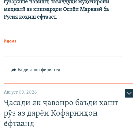
гузорише навишт, таваҷҷуҳи муҳоҷирони
меҳнатӣ аз кишварҳои Осиёи Марказӣ ба
Русия коҳиш ёфтааст.
Идома
Ба дигарон фиристед
Август 09, 2026
Ҷасади як ҷавонро баъди ҳашт
рӯз аз дарёи Кофарниҳон
ёфтаанд