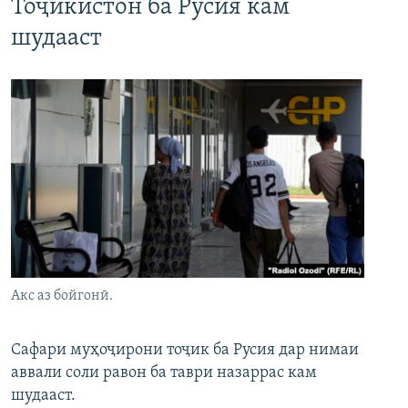
Тоҷикистон ба Русия кам
шудааст
Акс аз бойгонӣ.
Сафари муҳоҷирони тоҷик ба Русия дар нимаи
аввали соли равон ба таври назаррас кам
шудааст.