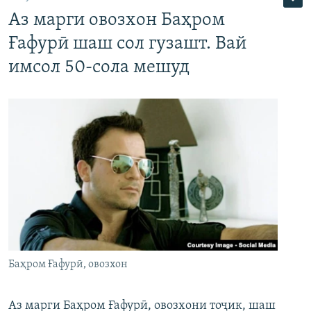
Аз марги овозхон Баҳром
Ғафурӣ шаш сол гузашт. Вай
имсол 50-сола мешуд
Баҳром Ғафурӣ, овозхон
Аз марги Баҳром Ғафурӣ, овозхони тоҷик, шаш