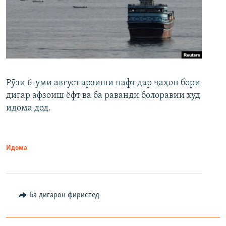
Рӯзи 6-уми август арзиши нафт дар ҷаҳон бори
дигар афзоиш ёфт ва ба раванди болоравии худ
идома дод.
Идома
Ба дигарон фиристед