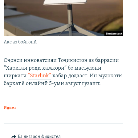
Акс аз бойгонӣ
Оҷонси инноватсияи Тоҷикистон аз баррасии
“Харитаи роҳи ҳамкорӣ” бо масъулони
ширкати
“Starlink”
хабар додааст. Ин мулоқоти
бархат ё онлайнӣ 5-уми август гузашт.
Идома
Ба дигарон фиристед