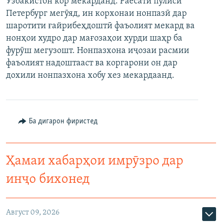
Узбакистон кор мекарданд. Раёсати пулиси
ГУЗОРИШҲОИ РАДИОӢ
Петербург мегӯяд, ин корхонаи нонпазӣ дар
Русский
шаротити ғайрибеҳдоштӣ фаъолият мекард ва
нонҳои худро дар мағозаҳои хурди шаҳр ба
ПАЙГИРӢ КУНЕД
фурӯш мегузошт. Нонпазхона иҷозаи расмии
фаъолият надоштааст ва коргарони он дар
дохили нонпазхона хобу хез мекардаанд.
Ҳамаи сомонаҳои RFE/RL
Ба дигарон фиристед
Ҳамаи хабарҳои имрӯзро дар
инҷо бихонед
Август 09, 2026