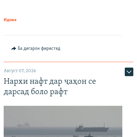
Идома
Ба дигарон фиристед
Август 07, 2026
Нархи нафт дар ҷаҳон се
дарсад боло рафт