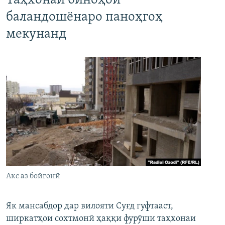
Таҳхонаи биноҳои
баландошёнаро паноҳгоҳ
мекунанд
Акс аз бойгонӣ
Як мансабдор дар вилояти Суғд гуфтааст,
ширкатҳои сохтмонӣ ҳаққи фурӯши таҳхонаи