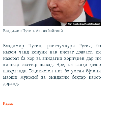
Владимир Путин. Акс аз бойгонӣ
Владимир Путин, раисҷумҳури Русия, бо
имзои чанд қонуни нав иҷозат додааст, ки
назорат ба кор ва зиндагии хориҷиён дар ин
кишвар сахттар шавад. Ҷое, ки садҳо ҳазор
шаҳрванди Тоҷикистон низ бо умеди ёфтани
маоши муносиб ва зиндагии беҳтар қарор
доранд.
Идома