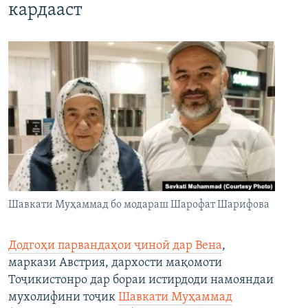
кардааст
Шавкати Муҳаммад бо модараш Шарофат Шарифова
Додгоҳи парвандаҳои ҷиноӣ дар Вена
,
маркази Австрия, дархости мақомоти
Тоҷикистонро дар бораи истирдоди намояндаи
мухолифини тоҷик
Шавкати Муҳаммад