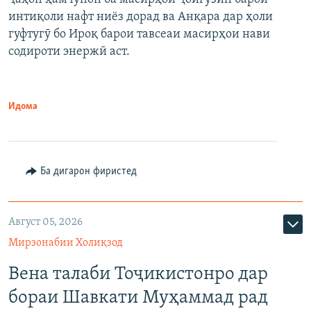
интиқоли нафт ниёз дорад ва Анқара дар ҳоли
гуфтугӯ бо Ироқ барои тавсеаи масирҳои нави
содироти энержӣ аст.
Идома
Ба дигарон фиристед
Август 05, 2026
Мирзонабии Холиқзод
Вена талаби Тоҷикистонро дар
бораи Шавкати Муҳаммад рад