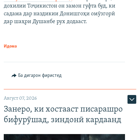
дохилии Тоҷикистон он замон гуфта буд, ки
садама дар наздикии Донишгоҳи омӯзгорӣ
дар шаҳри Душанбе рух додааст.
Идома
Ба дигарон фиристед
Август 07, 2026
Занеро, ки хостааст писарашро
бифурӯшад, зиндонӣ кардаанд