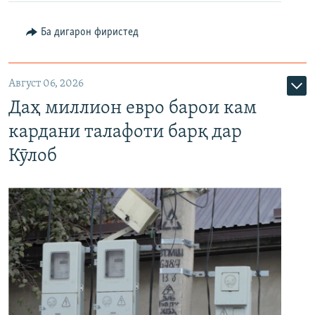
Ба дигарон фиристед
Август 06, 2026
Даҳ миллион евро барои кам
кардани талафоти барқ дар
Кӯлоб