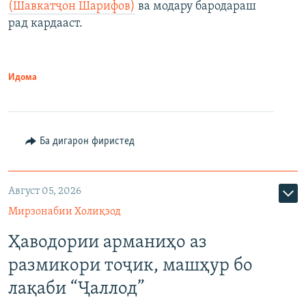
(Шавкатҷон Шарифов)
ва модару бародараш
рад кардааст.
Идома
Ба дигарон фиристед
Август 05, 2026
Мирзонабии Холиқзод
Ҳаводории арманиҳо аз
размикори тоҷик, машҳур бо
лақаби “Ҷаллод”