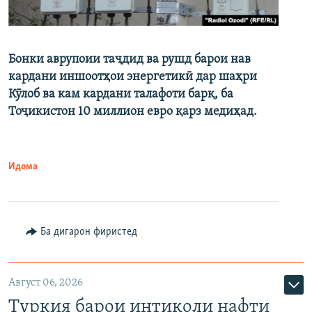
Бонки аврупоии таҷдид ва рушд барои нав
кардани иншоотҳои энергетикӣ дар шаҳри
Кӯлоб ва кам кардани талафоти барқ, ба
Тоҷикистон 10 миллион евро қарз медиҳад.
Идома
Ба дигарон фиристед
Август 06, 2026
Туркия барои интиқоли нафти