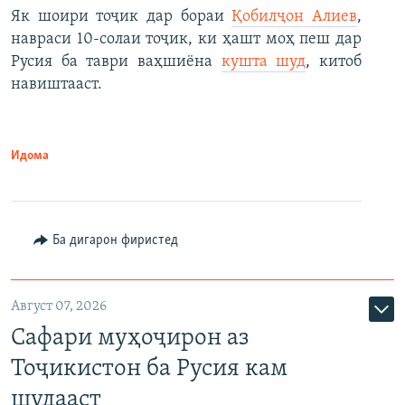
Як шоири тоҷик дар бораи
Қобилҷон Алиев
,
навраси 10-солаи тоҷик, ки ҳашт моҳ пеш дар
Русия ба таври ваҳшиёна
кушта шуд
, китоб
навиштааст.
Идома
Ба дигарон фиристед
Август 07, 2026
Сафари муҳоҷирон аз
Тоҷикистон ба Русия кам
шудааст