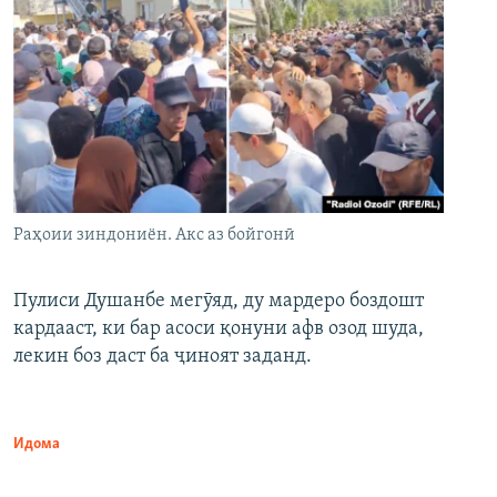
Раҳоии зиндониён. Акс аз бойгонӣ
Пулиси Душанбе мегӯяд, ду мардеро боздошт
кардааст, ки бар асоси қонуни афв озод шуда,
лекин боз даст ба ҷиноят заданд.
Идома