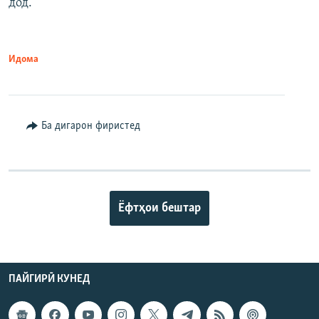
дод.
Идома
Ба дигарон фиристед
Ёфтҳои бештар
ПАЙГИРӢ КУНЕД