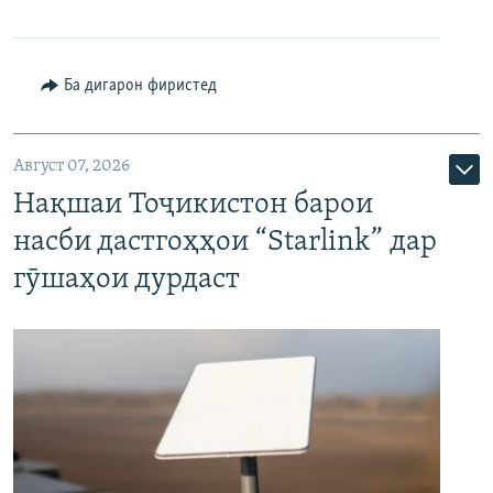
Ба дигарон фиристед
Август 07, 2026
Нақшаи Тоҷикистон барои
насби дастгоҳҳои “Starlink” дар
гӯшаҳои дурдаст