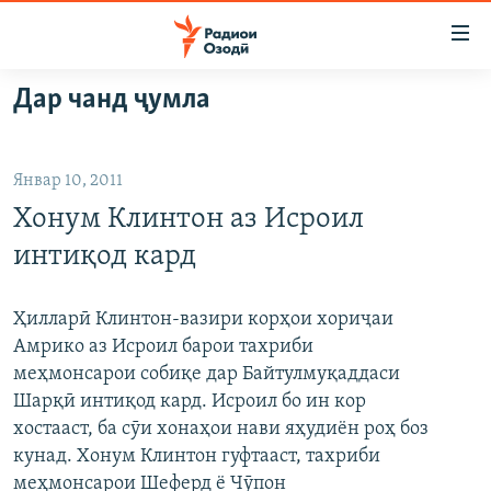
Пайвандҳои
дастрасӣ
Ҷаҳиш
Дар чанд ҷумла
ба
ГӮШАҲО
мояи
ГАПИ ОЗОД
СИЁСАТ
аслӣ
Январ 10, 2011
РӮЗГОРИ МУҲОҶИР
Ҷаҳиш
ИҚТИСОД
Хонум Клинтон аз Исроил
ба
САЛОМ, ХОҲАР
ҶОМЕА
феҳристи
интиқод кард
ТАҲҚИҚОТ
ҚАЗИЯИ "КРОКУС"
аслӣ
Ҷаҳиш
ҶАНГ ДАР УКРАИНА
ОСИЁИ МАРКАЗӢ
Ҳилларӣ Клинтон-вазири корҳои хориҷаи
ба
Амрико аз Исроил барои тахриби
НАЗАРИ МАРДУМ
ФАРҲАНГ
ҷустор
меҳмонсарои собиқе дар Байтулмуқаддаси
ЧАНДРАСОНАӢ
МЕҲМОНИ ОЗОДӢ
БЛОГИСТОН
Шарқӣ интиқод кард. Исроил бо ин кор
хостааст, ба сӯи хонаҳои нави яҳудиён роҳ боз
РӮЙХАТҲО
ВАРЗИШ
ОЗОДӢ ОНЛАЙН
ВИДЕО
кунад. Хонум Клинтон гуфтааст, тахриби
КИТОБҲОИ ОЗОДӢ
НИГОРИСТОН
меҳмонсарои Шеферд ё Чӯпон