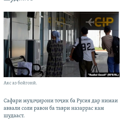
Акс аз бойгонӣ.
Сафари муҳоҷирони тоҷик ба Русия дар нимаи
аввали соли равон ба таври назаррас кам
шудааст.