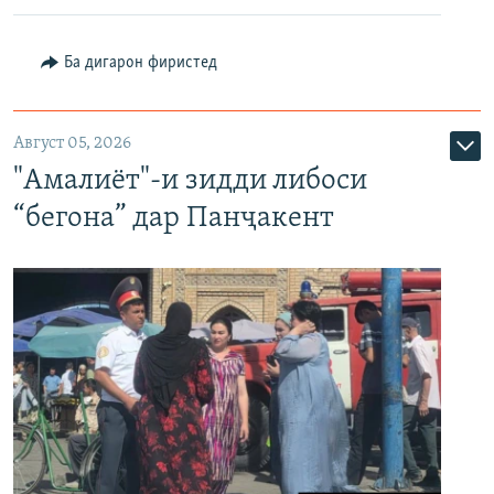
Ба дигарон фиристед
Август 05, 2026
"Амалиёт"-и зидди либоси
“бегона” дар Панҷакент