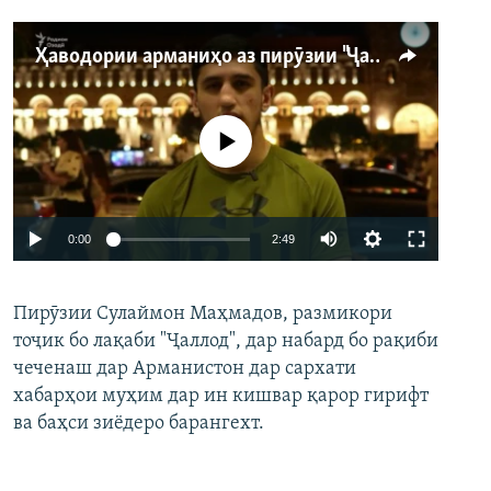
Ҳаводории арманиҳо аз пирӯзии "Ҷаллод"-и тоҷик
Феълан кор намекунад
Auto
0:00
2:49
240p
Пирӯзии Сулаймон Маҳмадов, размикори
360p
тоҷик бо лақаби "Ҷаллод", дар набард бо рақиби
480p
Auto
240p
360p
480p
чеченаш дар Арманистон дар сархати
720p
хабарҳои муҳим дар ин кишвар қарор гирифт
720p
1080p
ва баҳси зиёдеро барангехт.
1080p