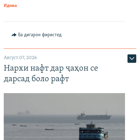
Идома
Ба дигарон фиристед
Август 07, 2026
Нархи нафт дар ҷаҳон се
дарсад боло рафт