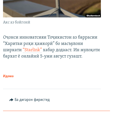
Акс аз бойгонӣ
Оҷонси инноватсияи Тоҷикистон аз баррасии
“Харитаи роҳи ҳамкорӣ” бо масъулони
ширкати
“Starlink”
хабар додааст. Ин мулоқоти
бархат ё онлайнӣ 5-уми август гузашт.
Идома
Ба дигарон фиристед