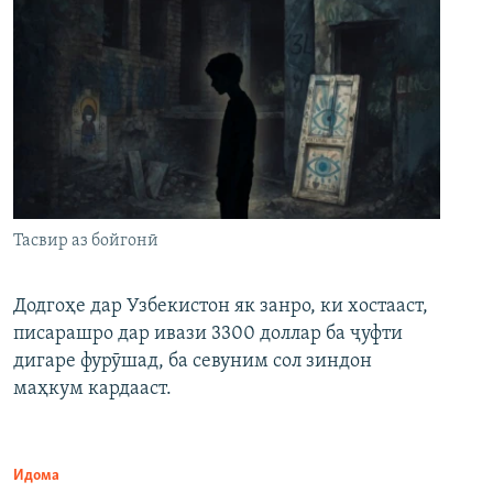
Тасвир аз бойгонӣ
Додгоҳе дар Узбекистон як занро, ки хостааст,
писарашро дар ивази 3300 доллар ба ҷуфти
дигаре фурӯшад, ба севуним сол зиндон
маҳкум кардааст.
Идома