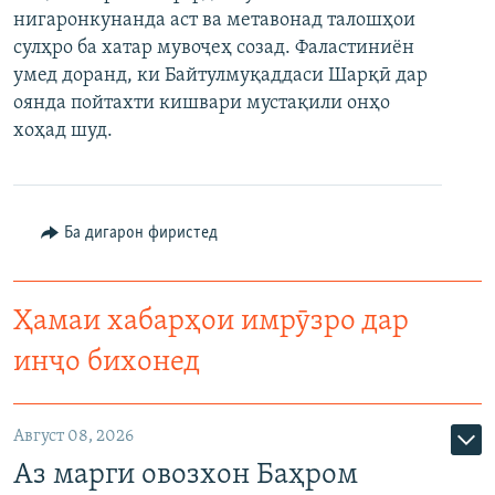
нигаронкунанда аст ва метавонад талошҳои
ГУЗОРИШҲОИ РАДИОӢ
Русский
сулҳро ба хатар мувоҷеҳ созад. Фаластиниён
умед доранд, ки Байтулмуқаддаси Шарқӣ дар
ПАЙГИРӢ КУНЕД
оянда пойтахти кишвари мустақили онҳо
хоҳад шуд.
Ба дигарон фиристед
Ҳамаи сомонаҳои RFE/RL
Ҳамаи хабарҳои имрӯзро дар
инҷо бихонед
Август 08, 2026
Аз марги овозхон Баҳром