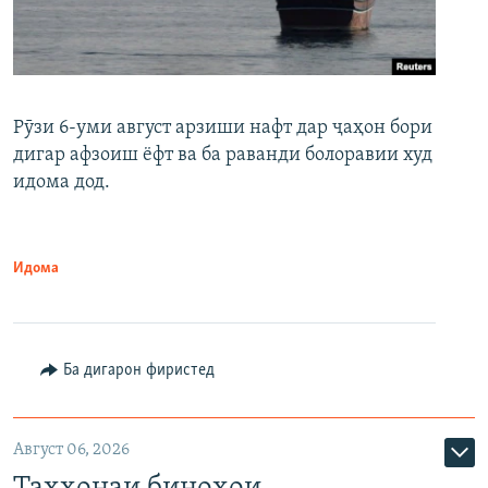
Рӯзи 6-уми август арзиши нафт дар ҷаҳон бори
дигар афзоиш ёфт ва ба раванди болоравии худ
идома дод.
Идома
Ба дигарон фиристед
Август 06, 2026