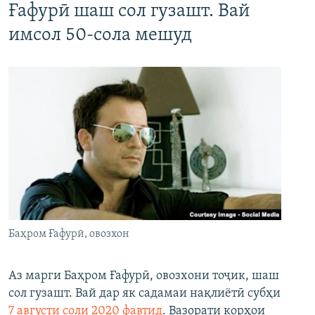
Ғафурӣ шаш сол гузашт. Вай
имсол 50-сола мешуд
Баҳром Ғафурӣ, овозхон
Аз марги Баҳром Ғафурӣ, овозхони тоҷик, шаш
сол гузашт. Вай дар як садамаи нақлиётӣ субҳи
7 августи соли 2020 фавтид
. Вазорати корҳои