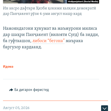
Ин аксро дафтари Ҳизби ҳокими халқии демократӣ
дар Панҷакент рӯзи 4-уми август нашр кард
Намояндагони ҳукумат ва маъмурони милиса
дар шаҳри Панҷакент (вилояти Суғд) ба зидди,
ба гуфтаашон,
либоси “бегона”
маърака
баргузор кардаанд.
Идома
Ба дигарон фиристед
Август 05, 2026