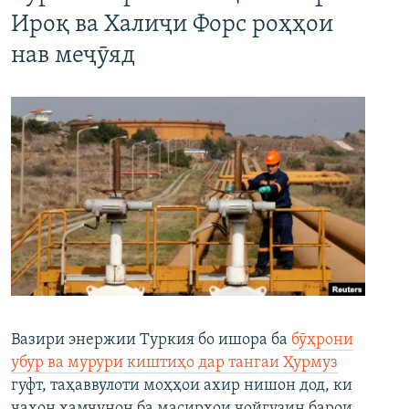
Ироқ ва Халиҷи Форс роҳҳои
нав меҷӯяд
Вазири энержии Туркия бо ишора ба
бӯҳрони
убур ва мурури киштиҳо дар тангаи Ҳурмуз
гуфт, таҳаввулоти моҳҳои ахир нишон дод, ки
ҷаҳон ҳамчунон ба масирҳои ҷойгузин барои