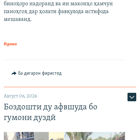
биноҳоро надоранд ва ин маконҳо ҳамчун
паноҳгоҳ дар ҳолати фавқулода истифода
мешаванд.
Идома
Ба дигарон фиристед
Август 06, 2026
Боздошти ду афвшуда бо
гумони дуздӣ