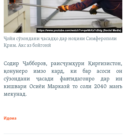
Ҷойи сӯзондани ҷасадҳо дар ноҳияи Симферополи
Қрим. Акс аз бойгонӣ
Содир Ҷабборов, раисҷумҳури Қирғизистон,
қонунеро имзо кард, ки бар асоси он
сӯзондани ҷасади фавтидагонро дар ин
кишвари Осиёи Марказӣ то соли 2040 манъ
мекунад.
Идома