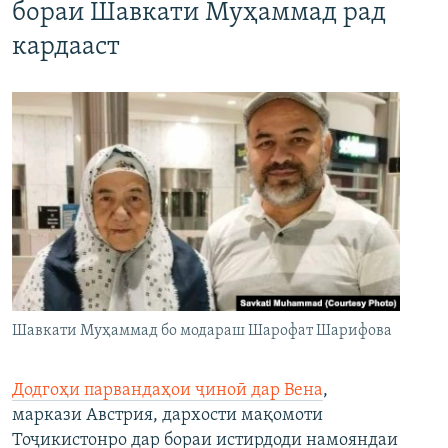
бораи Шавкати Муҳаммад рад
кардааст
Шавкати Муҳаммад бо модараш Шарофат Шарифова
Додгоҳи парвандаҳои ҷиноӣ дар Вена
,
маркази Австрия, дархости мақомоти
Тоҷикистонро дар бораи истирдоди намояндаи