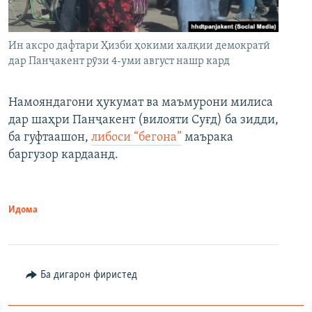
Ин аксро дафтари Ҳизби ҳокими халқии демократӣ
дар Панҷакент рӯзи 4-уми август нашр кард
Намояндагони ҳукумат ва маъмурони милиса
дар шаҳри Панҷакент (вилояти Суғд) ба зидди,
ба гуфтаашон,
либоси “бегона”
маърака
баргузор кардаанд.
Идома
Ба дигарон фиристед