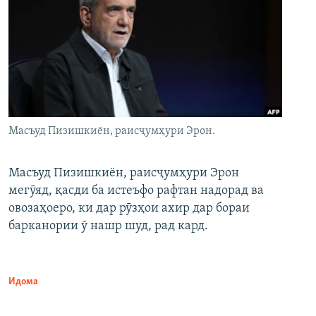
Масъуд Пизишкиён, раисҷумҳури Эрон.
Масъуд Пизишкиён, раисҷумҳури Эрон
мегӯяд, қасди ба истеъфо рафтан надорад ва
овозаҳоеро, ки дар рӯзҳои ахир дар бораи
барканории ӯ нашр шуд, рад кард.
Идома