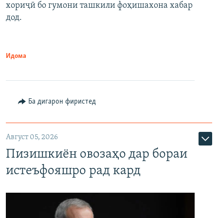
хориҷӣ бо гумони ташкили фоҳишахона хабар
дод.
Идома
Ба дигарон фиристед
Август 05, 2026
Пизишкиён овозаҳо дар бораи
истеъфояшро рад кард