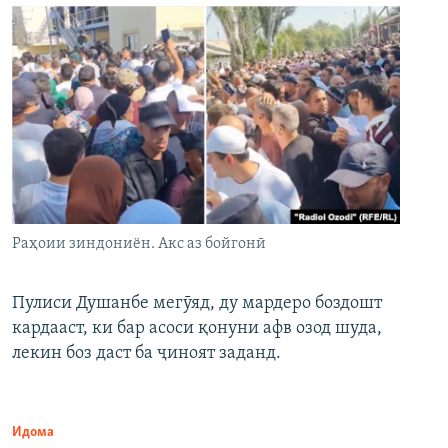
Раҳоии зиндониён. Акс аз бойгонӣ
Пулиси Душанбе мегӯяд, ду мардеро боздошт
кардааст, ки бар асоси қонуни афв озод шуда,
лекин боз даст ба ҷиноят заданд.
Идома