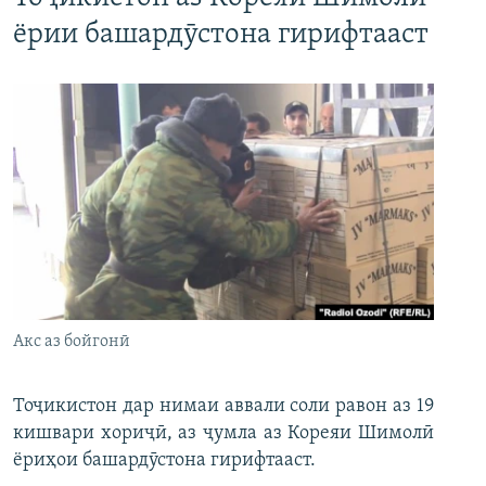
ёрии башардӯстона гирифтааст
Акс аз бойгонӣ
Тоҷикистон дар нимаи аввали соли равон аз 19
кишвари хориҷӣ, аз ҷумла аз Кореяи Шимолӣ
ёриҳои башардӯстона гирифтааст.