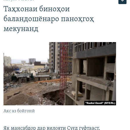
Таҳхонаи биноҳои
баландошёнаро паноҳгоҳ
мекунанд
Акс аз бойгонӣ
Як мансабдор дар вилояти Суғд гуфтааст,