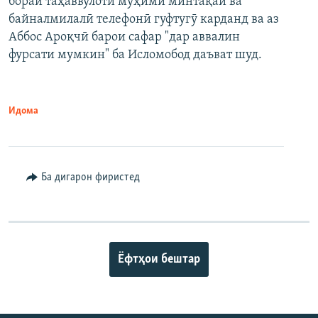
бораи таҳаввулоти муҳими минтақаӣ ва
байналмилалӣ телефонӣ гуфтугӯ карданд ва аз
Аббос Ароқчӣ барои сафар "дар аввалин
фурсати мумкин" ба Исломобод даъват шуд.
Идома
Ба дигарон фиристед
Ёфтҳои бештар