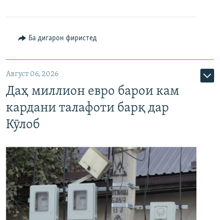
Ба дигарон фиристед
Август 06, 2026
Даҳ миллион евро барои кам
кардани талафоти барқ дар
Кӯлоб