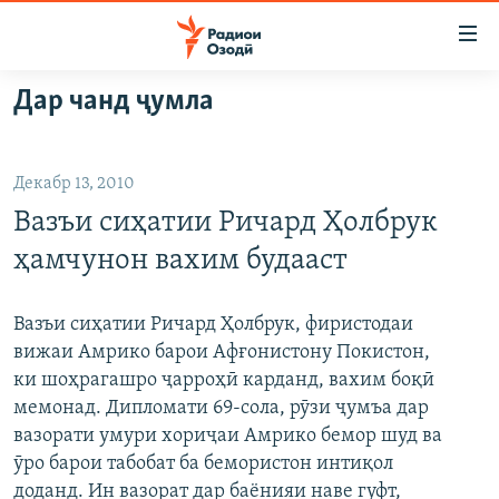
Пайвандҳои
дастрасӣ
Ҷаҳиш
Дар чанд ҷумла
ба
ГӮШАҲО
мояи
ГАПИ ОЗОД
СИЁСАТ
аслӣ
Декабр 13, 2010
РӮЗГОРИ МУҲОҶИР
Ҷаҳиш
ИҚТИСОД
Вазъи сиҳатии Ричард Ҳолбрук
ба
САЛОМ, ХОҲАР
ҶОМЕА
феҳристи
ҳамчунон вахим будааст
ТАҲҚИҚОТ
ҚАЗИЯИ "КРОКУС"
аслӣ
Ҷаҳиш
ҶАНГ ДАР УКРАИНА
ОСИЁИ МАРКАЗӢ
Вазъи сиҳатии Ричард Ҳолбрук, фиристодаи
ба
вижаи Амрико барои Афғонистону Покистон,
НАЗАРИ МАРДУМ
ФАРҲАНГ
ҷустор
ки шоҳрагашро ҷарроҳӣ карданд, вахим боқӣ
ЧАНДРАСОНАӢ
МЕҲМОНИ ОЗОДӢ
БЛОГИСТОН
мемонад. Дипломати 69-сола, рӯзи ҷумъа дар
вазорати умури хориҷаи Амрико бемор шуд ва
РӮЙХАТҲО
ВАРЗИШ
ОЗОДӢ ОНЛАЙН
ВИДЕО
ӯро барои табобат ба бемористон интиқол
КИТОБҲОИ ОЗОДӢ
НИГОРИСТОН
доданд. Ин вазорат дар баёнияи наве гуфт,