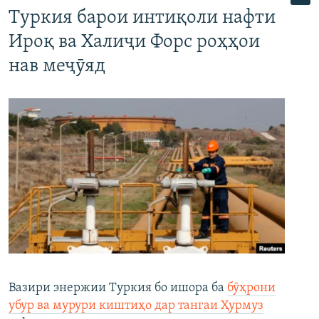
Туркия барои интиқоли нафти
Ироқ ва Халиҷи Форс роҳҳои
нав меҷӯяд
Вазири энержии Туркия бо ишора ба
бӯҳрони
убур ва мурури киштиҳо дар тангаи Ҳурмуз