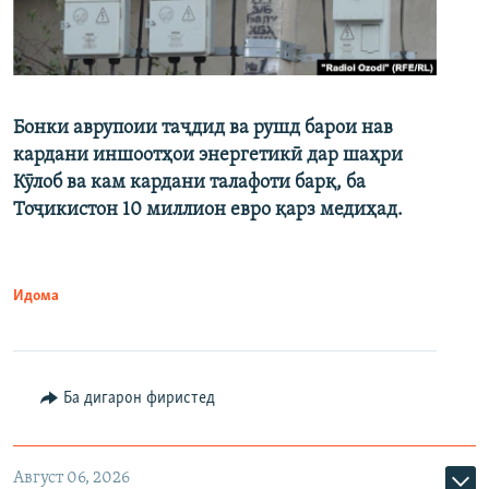
Бонки аврупоии таҷдид ва рушд барои нав
кардани иншоотҳои энергетикӣ дар шаҳри
Кӯлоб ва кам кардани талафоти барқ, ба
Тоҷикистон 10 миллион евро қарз медиҳад.
Идома
Ба дигарон фиристед
Август 06, 2026