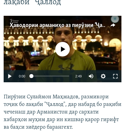
лақаби “Ҷаллод”
Ҳаводории арманиҳо аз пирӯзии "Ҷаллод"-и тоҷик
Феълан кор намекунад
Auto
0:00
2:49
240p
Пирӯзии Сулаймон Маҳмадов, размикори
360p
тоҷик бо лақаби "Ҷаллод", дар набард бо рақиби
480p
Auto
240p
360p
480p
чеченаш дар Арманистон дар сархати
720p
хабарҳои муҳим дар ин кишвар қарор гирифт
720p
1080p
ва баҳси зиёдеро барангехт.
1080p