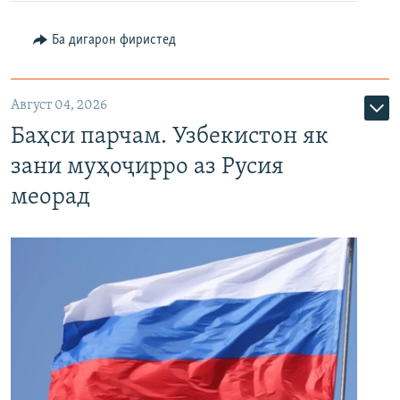
Ба дигарон фиристед
Август 04, 2026
Баҳси парчам. Узбекистон як
зани муҳоҷирро аз Русия
меорад