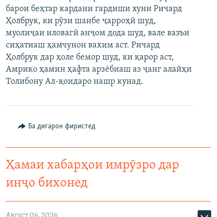
барои беҳтар кардани гардиши хуни Ричард
ГУЗОРИШҲОИ РАДИОӢ
Русский
Ҳолбрук, ки рӯзи шанбе ҷарроҳӣ шуд,
муолиҷаи иловагӣ анҷом дода шуд, вале вазъи
ПАЙГИРӢ КУНЕД
сиҳатиаш ҳамчунон вахим аст. Ричард
Ҳолбрук дар ҳоле бемор шуд, ки қарор аст,
Амрико ҳамин ҳафта арзёбиаш аз ҷанг алайҳи
Толибону Ал-қоидаро нашр кунад.
Ҳамаи сомонаҳои RFE/RL
Ба дигарон фиристед
Ҳамаи хабарҳои имрӯзро дар
инҷо бихонед
Август 06, 2026