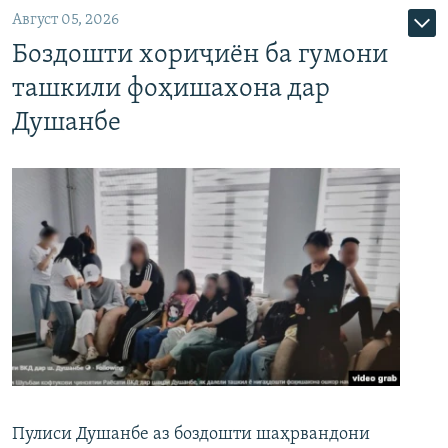
Август 05, 2026
Боздошти хориҷиён ба гумони
ташкили фоҳишахона дар
Душанбе
Пулиси Душанбе аз боздошти шаҳрвандони