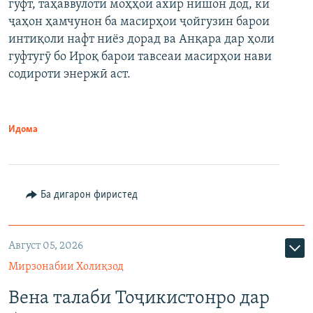
гуфт, таҳаввулоти моҳҳои ахир нишон дод, ки
ҷаҳон ҳамчунон ба масирҳои ҷойгузин барои
интиқоли нафт ниёз дорад ва Анқара дар ҳоли
гуфтугӯ бо Ироқ барои тавсеаи масирҳои нави
содироти энержӣ аст.
Идома
Ба дигарон фиристед
Август 05, 2026
Мирзонабии Холиқзод
Вена талаби Тоҷикистонро дар