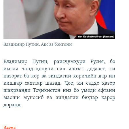
Владимир Путин. Акс аз бойгонӣ
Владимир Путин, раисҷумҳури Русия, бо
имзои чанд қонуни нав иҷозат додааст, ки
назорат ба кор ва зиндагии хориҷиён дар ин
кишвар сахттар шавад. Ҷое, ки садҳо ҳазор
шаҳрванди Тоҷикистон низ бо умеди ёфтани
маоши муносиб ва зиндагии беҳтар қарор
доранд.
Идома