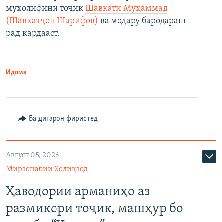
мухолифини тоҷик
Шавкати Муҳаммад
(Шавкатҷон Шарифов)
ва модару бародараш
рад кардааст.
Идома
Ба дигарон фиристед
Август 05, 2026
Мирзонабии Холиқзод
Ҳаводории арманиҳо аз
размикори тоҷик, машҳур бо