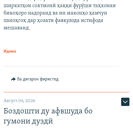
ширкатҳои сохтмонӣ ҳаққи фурӯши таҳхонаи
биноҳоро надоранд ва ин маконҳо ҳамчун
паноҳгоҳ дар ҳолати фавқулода истифода
мешаванд.
Идома
Ба дигарон фиристед
Август 06, 2026
Боздошти ду афвшуда бо
гумони дуздӣ