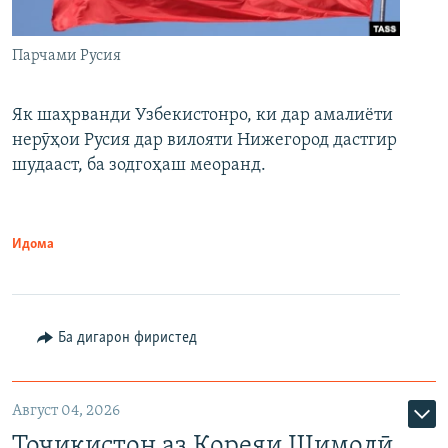
Парчами Русия
Як шаҳрванди Узбекистонро, ки дар амалиёти
нерӯҳои Русия дар вилояти Нижегород дастгир
шудааст, ба зодгоҳаш меоранд.
Идома
Ба дигарон фиристед
Август 04, 2026
Тоҷикистон аз Кореяи Шимолӣ