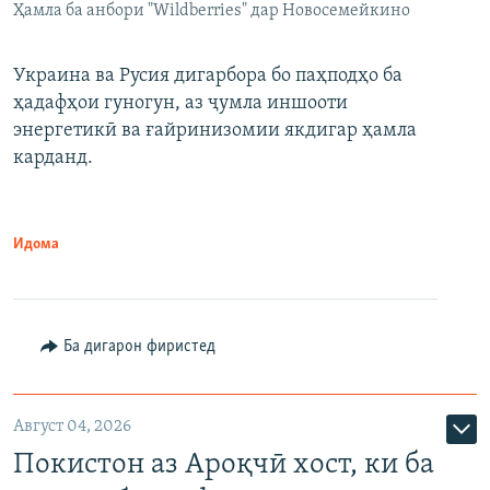
Ҳамла ба анбори "Wildberries" дар Новосемейкино
Украина ва Русия дигарбора бо паҳподҳо ба
ҳадафҳои гуногун, аз ҷумла иншооти
энергетикӣ ва ғайринизомии якдигар ҳамла
карданд.
Идома
Ба дигарон фиристед
Август 04, 2026
Покистон аз Ароқчӣ хост, ки ба