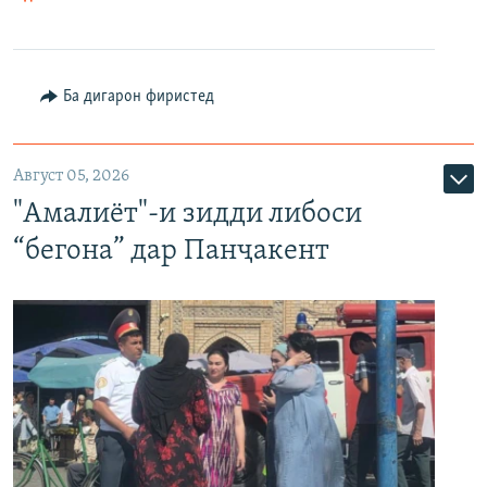
Ба дигарон фиристед
Август 05, 2026
"Амалиёт"-и зидди либоси
“бегона” дар Панҷакент