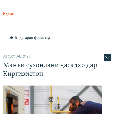
Идома
Ба дигарон фиристед
Август 04, 2026
Манъи сӯзондани ҷасадҳо дар
Қирғизистон