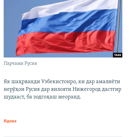
Парчами Русия
Як шаҳрванди Узбекистонро, ки дар амалиёти
нерӯҳои Русия дар вилояти Нижегород дастгир
шудааст, ба зодгоҳаш меоранд.
Идома