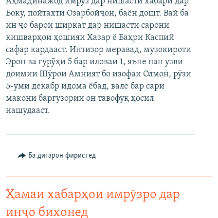
Аҳмадинажод имрӯз дар нишасти хабарӣ дар
ГУЗОРИШҲОИ РАДИОӢ
Боку, пойтахти Озарбойҷон, баён дошт. Вай ба
Русский
ин ҷо барои ширкат дар нишасти сарони
кишварҳои ҳошияи Хазар ё Баҳри Каспий
ПАЙГИРӢ КУНЕД
сафар кардааст. Интизор меравад, музокироти
Эрон ва гурӯҳи 5 бар иловаи 1, яъне пан узви
доимии Шӯрои Амният бо изофаи Олмон, рӯзи
5-уми декабр идома ёбад, вале бар сари
макони баргузории он тавофуқ ҳосил
Ҳамаи сомонаҳои RFE/RL
нашудааст.
Ба дигарон фиристед
Ҳамаи хабарҳои имрӯзро дар
инҷо бихонед