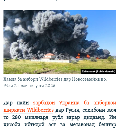
Ҳамла ба анбори Wildberries дар Новосемейкино.
Рӯзи 2-юми августи 2026
Дар пайи
зарбаҳои Украина ба анборҳои
ширкати Wildberries
дар Русия, соҳибони мол
то 280 миллиард рубл зарар дидаанд. Ин
ҳисоби ибтидоӣ аст ва метавонад бештар