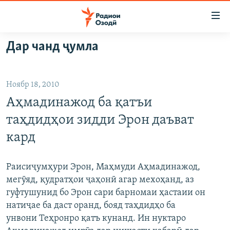
Пайвандҳои
дастрасӣ
Ҷаҳиш
Дар чанд ҷумла
ба
ГӮШАҲО
мояи
ГАПИ ОЗОД
СИЁСАТ
аслӣ
Ноябр 18, 2010
РӮЗГОРИ МУҲОҶИР
Ҷаҳиш
ИҚТИСОД
Аҳмадинажод ба қатъи
ба
САЛОМ, ХОҲАР
ҶОМЕА
феҳристи
таҳдидҳои зидди Эрон даъват
ТАҲҚИҚОТ
ҚАЗИЯИ "КРОКУС"
аслӣ
кард
Ҷаҳиш
ҶАНГ ДАР УКРАИНА
ОСИЁИ МАРКАЗӢ
ба
НАЗАРИ МАРДУМ
ФАРҲАНГ
Раисиҷумҳури Эрон, Маҳмуди Аҳмадинажод,
ҷустор
мегӯяд, қудратҳои ҷаҳонӣ агар мехоҳанд, аз
ЧАНДРАСОНАӢ
МЕҲМОНИ ОЗОДӢ
БЛОГИСТОН
гуфтушунид бо Эрон сари барномаи ҳастаии он
РӮЙХАТҲО
ВАРЗИШ
ОЗОДӢ ОНЛАЙН
ВИДЕО
натиҷае ба даст оранд, бояд таҳдидҳо ба
унвони Теҳронро қатъ кунанд. Ин нуктаро
КИТОБҲОИ ОЗОДӢ
НИГОРИСТОН