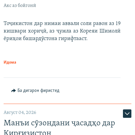
Акс аз бойгонӣ
Тоҷикистон дар нимаи аввали соли равон аз 19
кишвари хориҷӣ, аз ҷумла аз Кореяи Шимолӣ
ёриҳои башардӯстона гирифтааст.
Идома
Ба дигарон фиристед
Август 04, 2026
Манъи сӯзондани ҷасадҳо дар
Қирғизистон