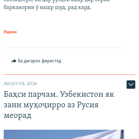
барканории ӯ нашр шуд, рад кард.
Идома
Ба дигарон фиристед
Август 04, 2026
Баҳси парчам. Узбекистон як
зани муҳоҷирро аз Русия
меорад