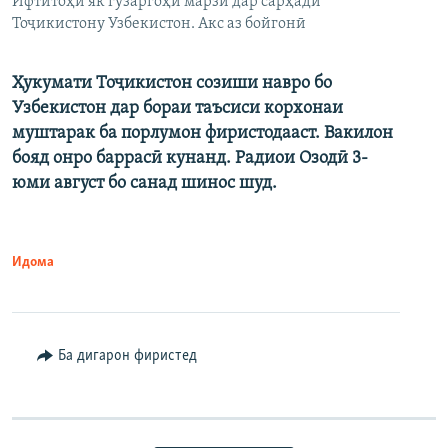
Ифтитоҳи як гузаргоҳи марзӣ дар сарҳади
Тоҷикистону Узбекистон. Акс аз бойгонӣ
Ҳукумати Тоҷикистон созиши навро бо
Узбекистон дар бораи таъсиси корхонаи
муштарак ба порлумон фиристодааст. Вакилон
бояд онро баррасӣ кунанд. Радиои Озодӣ 3-
юми август бо санад шинос шуд.
Идома
Ба дигарон фиристед