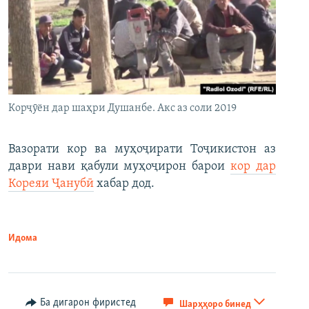
Корҷӯён дар шаҳри Душанбе. Акс аз соли 2019
Вазорати кор ва муҳоҷирати Тоҷикистон аз
даври нави қабули муҳоҷирон барои
кор дар
Кореяи Ҷанубӣ
хабар дод.
Идома
Ба дигарон фиристед
Шарҳҳоро бинед