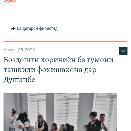
Идома
Ба дигарон фиристед
Август 05, 2026
Боздошти хориҷиён ба гумони
ташкили фоҳишахона дар
Душанбе