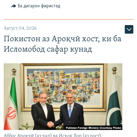
Ба дигарон фиристед
Август 04, 2026
Покистон аз Ароқчӣ хост, ки ба
Исломобод сафар кунад
Аббос Ароқчӣ (аз чап) ва Исҳоқ Дор (аз рост),