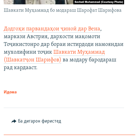
Шавкати Муҳаммад бо модараш Шарофат Шарифова
Додгоҳи парвандаҳои ҷиноӣ дар Вена
,
маркази Австрия, дархости мақомоти
Тоҷикистонро дар бораи истирдоди намояндаи
мухолифини тоҷик
Шавкати Муҳаммад
(Шавкатҷон Шарифов)
ва модару бародараш
рад кардааст.
Идома
Ба дигарон фиристед