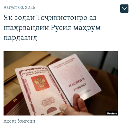
Август 03, 2026
Як зодаи Тоҷикистонро аз
шаҳрвандии Русия маҳрум
кардаанд
Акс аз бойгонӣ