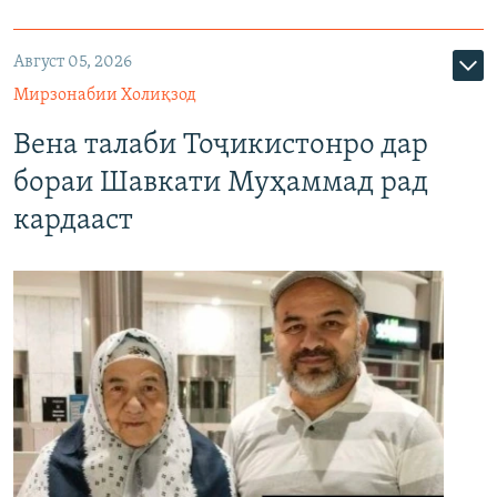
Август 05, 2026
Мирзонабии Холиқзод
Вена талаби Тоҷикистонро дар
бораи Шавкати Муҳаммад рад
кардааст