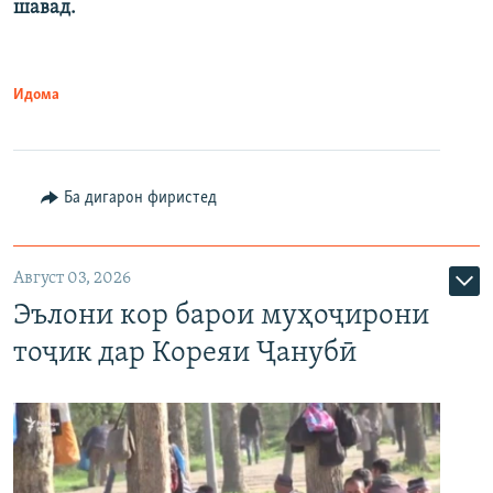
шавад.
Идома
Ба дигарон фиристед
Август 03, 2026
Эълони кор барои муҳоҷирони
тоҷик дар Кореяи Ҷанубӣ