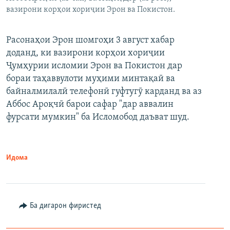
вазирони корҳои хориҷии Эрон ва Покистон.
Расонаҳои Эрон шомгоҳи 3 август хабар
доданд, ки вазирони корҳои хориҷии
Ҷумҳурии исломии Эрон ва Покистон дар
бораи таҳаввулоти муҳими минтақаӣ ва
байналмилалӣ телефонӣ гуфтугӯ карданд ва аз
Аббос Ароқчӣ барои сафар "дар аввалин
фурсати мумкин" ба Исломобод даъват шуд.
Идома
Ба дигарон фиристед