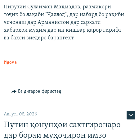
Пирӯзии Сулаймон Маҳмадов, размикори
360p
тоҷик бо лақаби "Ҷаллод", дар набард бо рақиби
480p
Auto
240p
360p
480p
чеченаш дар Арманистон дар сархати
720p
хабарҳои муҳим дар ин кишвар қарор гирифт
720p
1080p
ва баҳси зиёдеро барангехт.
1080p
Идома
Ба дигарон фиристед
Август 05, 2026
Путин қонунҳои сахтгиронаро
дар бораи муҳоҷирон имзо