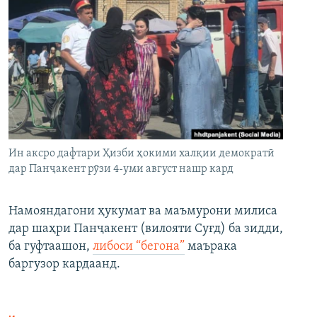
Ин аксро дафтари Ҳизби ҳокими халқии демократӣ
дар Панҷакент рӯзи 4-уми август нашр кард
Намояндагони ҳукумат ва маъмурони милиса
дар шаҳри Панҷакент (вилояти Суғд) ба зидди,
ба гуфтаашон,
либоси “бегона”
маърака
баргузор кардаанд.