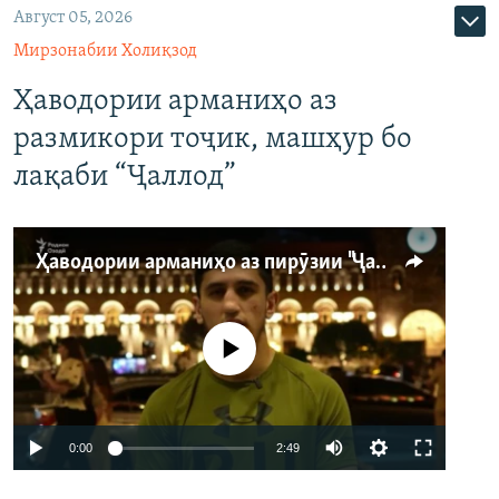
Август 05, 2026
Мирзонабии Холиқзод
Ҳаводории арманиҳо аз
размикори тоҷик, машҳур бо
лақаби “Ҷаллод”
Ҳаводории арманиҳо аз пирӯзии "Ҷаллод"-и тоҷик
Феълан кор намекунад
Auto
0:00
2:49
240p