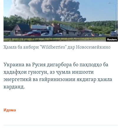
Ҳамла ба анбори "Wildberries" дар Новосемейкино
Украина ва Русия дигарбора бо паҳподҳо ба
ҳадафҳои гуногун, аз ҷумла иншооти
энергетикӣ ва ғайринизомии якдигар ҳамла
карданд.
Идома