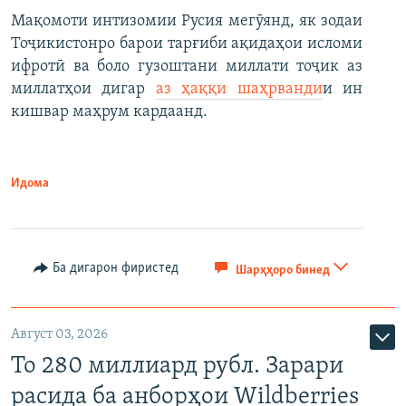
Мақомоти интизомии Русия мегӯянд, як зодаи
Тоҷикистонро барои тарғиби ақидаҳои исломи
ифротӣ ва боло гузоштани миллати тоҷик аз
миллатҳои дигар
аз ҳаққи шаҳрванди
и ин
кишвар маҳрум кардаанд.
Идома
Ба дигарон фиристед
Шарҳҳоро бинед
Август 03, 2026
То 280 миллиард рубл. Зарари
расида ба анборҳои Wildberries