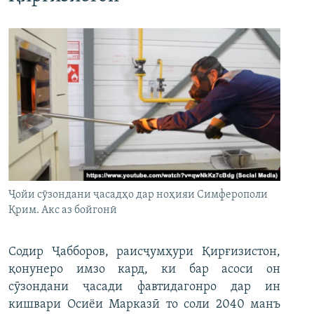
Ҷойи сӯзондани ҷасадҳо дар ноҳияи Симферополи
Қрим. Акс аз бойгонӣ
Содир Ҷабборов, раисҷумҳури Қирғизистон,
қонунеро имзо кард, ки бар асоси он
сӯзондани ҷасади фавтидагонро дар ин
кишвари Осиёи Марказӣ то соли 2040 манъ