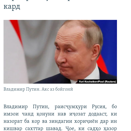
кард
Владимир Путин. Акс аз бойгонӣ
Владимир Путин, раисҷумҳури Русия, бо
имзои чанд қонуни нав иҷозат додааст, ки
назорат ба кор ва зиндагии хориҷиён дар ин
кишвар сахттар шавад. Ҷое, ки садҳо ҳазор