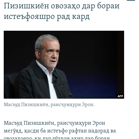
Пизишкиён овозаҳо дар бораи
истеъфояшро рад кард
Масъуд Пизишкиён, раисҷумҳури Эрон.
Масъуд Пизишкиён, раисҷумҳури Эрон
мегӯяд, қасди ба истеъфо рафтан надорад ва
овозаҳоеро, ки дар рӯзҳои ахир дар бораи