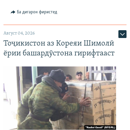
Ба дигарон фиристед
Август 04, 2026
Тоҷикистон аз Кореяи Шимолӣ
ёрии башардӯстона гирифтааст