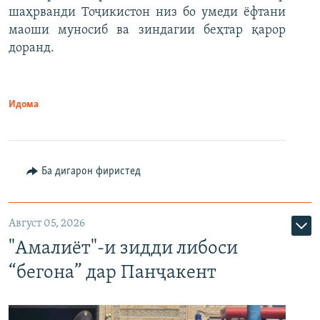
шаҳрванди Тоҷикистон низ бо умеди ёфтани
маоши муносиб ва зиндагии беҳтар қарор
доранд.
Идома
Ба дигарон фиристед
Август 05, 2026
"Амалиёт"-и зидди либоси
“бегона” дар Панҷакент