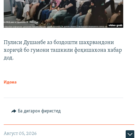
Пулиси Душанбе аз боздошти шаҳрвандони
хориҷӣ бо гумони ташкили фоҳишахона хабар
дод.
Идома
Ба дигарон фиристед
Август 05, 2026