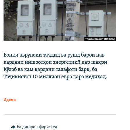
Бонки аврупоии таҷдид ва рушд барои нав
кардани иншоотҳои энергетикӣ дар шаҳри
Кӯлоб ва кам кардани талафоти барқ, ба
Тоҷикистон 10 миллион евро қарз медиҳад.
Идома
Ба дигарон фиристед