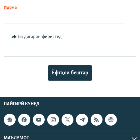
Идома
Ба дигарон фиристед
Ёфтҳои бештар
ПАЙГИРӢ КУНЕД
МАЪЛУМОТ