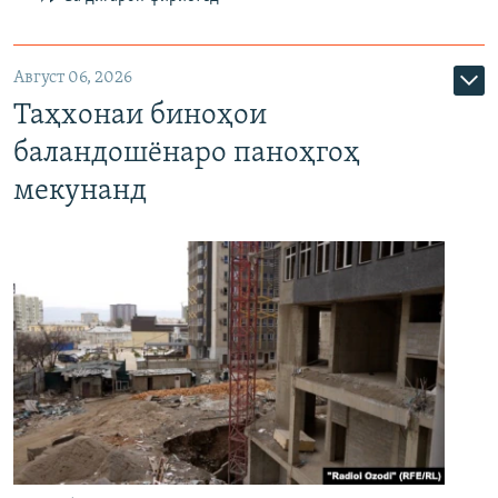
Август 06, 2026
Таҳхонаи биноҳои
баландошёнаро паноҳгоҳ
мекунанд