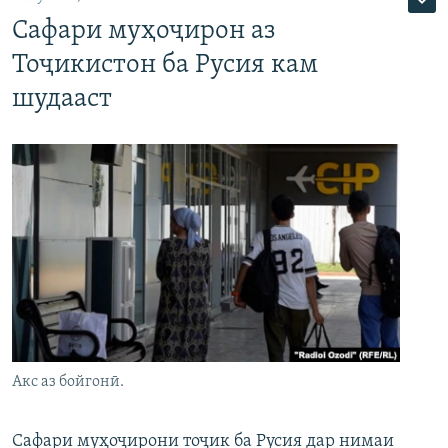
Сафари муҳоҷирон аз
Тоҷикистон ба Русия кам
шудааст
Акс аз бойгонӣ.
Сафари муҳоҷирони тоҷик ба Русия дар нимаи