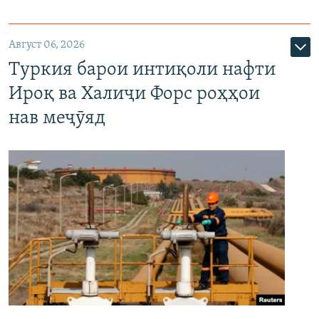
Август 06, 2026
Туркия барои интиқоли нафти
Ироқ ва Халиҷи Форс роҳҳои
нав меҷӯяд