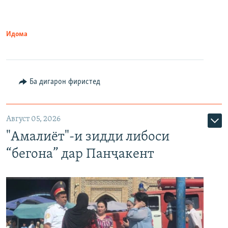
Идома
Ба дигарон фиристед
Август 05, 2026
"Амалиёт"-и зидди либоси
“бегона” дар Панҷакент