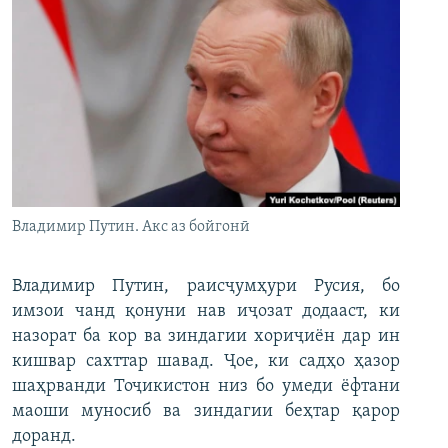
Владимир Путин. Акс аз бойгонӣ
Владимир Путин, раисҷумҳури Русия, бо
имзои чанд қонуни нав иҷозат додааст, ки
назорат ба кор ва зиндагии хориҷиён дар ин
кишвар сахттар шавад. Ҷое, ки садҳо ҳазор
шаҳрванди Тоҷикистон низ бо умеди ёфтани
маоши муносиб ва зиндагии беҳтар қарор
доранд.