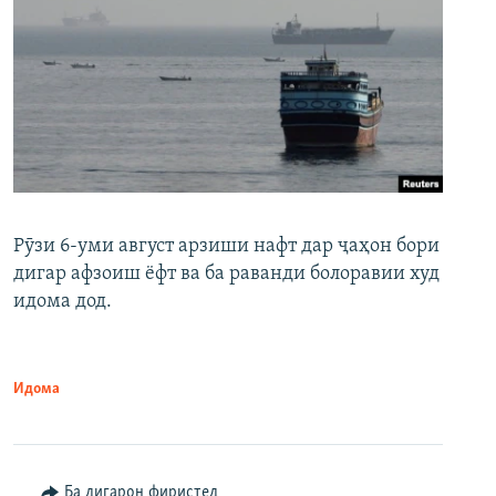
Рӯзи 6-уми август арзиши нафт дар ҷаҳон бори
дигар афзоиш ёфт ва ба раванди болоравии худ
идома дод.
Идома
Ба дигарон фиристед