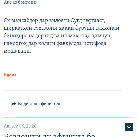
Акс аз бойгонӣ
Як мансабдор дар вилояти Суғд гуфтааст,
ширкатҳои сохтмонӣ ҳаққи фурӯши таҳхонаи
биноҳоро надоранд ва ин маконҳо ҳамчун
паноҳгоҳ дар ҳолати фавқулода истифода
мешаванд.
Идома
Ба дигарон фиристед
Август 06, 2026