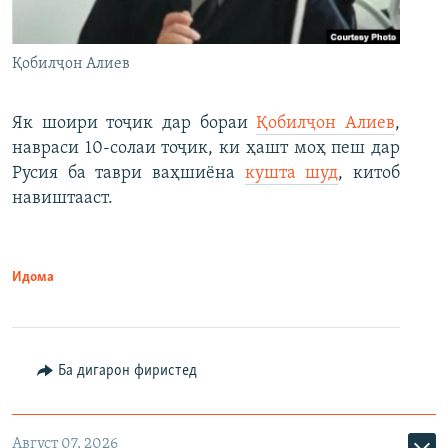
Қобилҷон Алиев
Як шоири тоҷик дар бораи
Қобилҷон Алиев
,
навраси 10-солаи тоҷик, ки ҳашт моҳ пеш дар
Русия ба таври ваҳшиёна
кушта шуд
, китоб
навиштааст.
Идома
Ба дигарон фиристед
Август 07, 2026