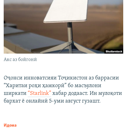
Акс аз бойгонӣ
Оҷонси инноватсияи Тоҷикистон аз баррасии
“Харитаи роҳи ҳамкорӣ” бо масъулони
ширкати
“Starlink”
хабар додааст. Ин мулоқоти
бархат ё онлайнӣ 5-уми август гузашт.
Идома