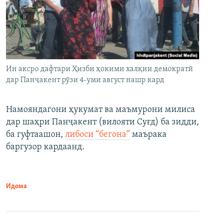
Ин аксро дафтари Ҳизби ҳокими халқии демократӣ
дар Панҷакент рӯзи 4-уми август нашр кард
Намояндагони ҳукумат ва маъмурони милиса
дар шаҳри Панҷакент (вилояти Суғд) ба зидди,
ба гуфтаашон,
либоси “бегона”
маърака
баргузор кардаанд.
Идома