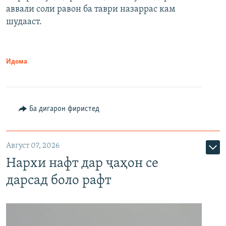
аввали соли равон ба таври назаррас кам
шудааст.
Идома
Ба дигарон фиристед
Август 07, 2026
Нархи нафт дар ҷаҳон се
дарсад боло рафт