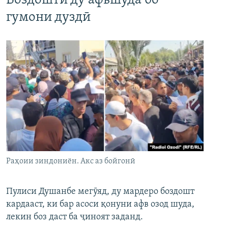
Боздошти ду афвшуда бо
гумони дуздӣ
Раҳоии зиндониён. Акс аз бойгонӣ
Пулиси Душанбе мегӯяд, ду мардеро боздошт
кардааст, ки бар асоси қонуни афв озод шуда,
лекин боз даст ба ҷиноят заданд.