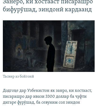
Занеро, ки хостааст писарашро
бифурӯшад, зиндонӣ кардаанд
Тасвир аз бойгонӣ
Додгоҳе дар Узбекистон як занро, ки хостааст,
писарашро дар ивази 3300 доллар ба ҷуфти
дигаре фурӯшад, ба севуним сол зиндон