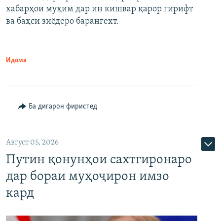
720p
хабарҳои муҳим дар ин кишвар қарор гирифт
720p
1080p
ва баҳси зиёдеро барангехт.
1080p
Идома
Ба дигарон фиристед
Август 05, 2026
Путин қонунҳои сахтгиронаро
дар бораи муҳоҷирон имзо
кард