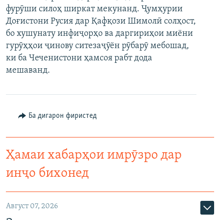
фурӯши силоҳ ширкат мекунанд. Ҷумҳурии
ГУЗОРИШҲОИ РАДИОӢ
Русский
Доғистони Русия дар Қафқози Шимолӣ солҳост,
бо хушунату инфиҷорҳо ва даргириҳои миёни
ПАЙГИРӢ КУНЕД
гурӯҳҳои ҷинову ситезаҷӯён рӯбарӯ мебошад,
ки ба Чеченистони ҳамсоя рабт дода
мешаванд.
Ҳамаи сомонаҳои RFE/RL
Ба дигарон фиристед
Ҳамаи хабарҳои имрӯзро дар
инҷо бихонед
Август 07, 2026