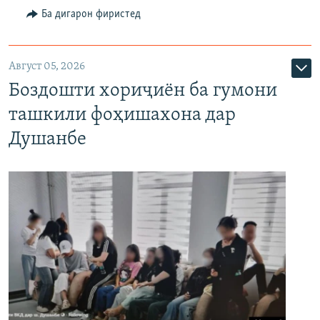
Ба дигарон фиристед
Август 05, 2026
Боздошти хориҷиён ба гумони
ташкили фоҳишахона дар
Душанбе