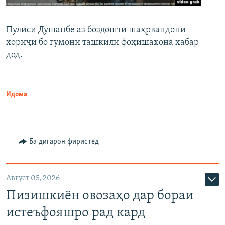
Пулиси Душанбе аз боздошти шаҳрвандони
хориҷӣ бо гумони ташкили фоҳишахона хабар
дод.
Идома
Ба дигарон фиристед
Август 05, 2026
Пизишкиён овозаҳо дар бораи
истеъфояшро рад кард