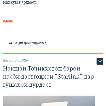
маҳкум кардааст.
Идома
Ба дигарон фиристед
Август 07, 2026
Нақшаи Тоҷикистон барои
насби дастгоҳҳои “Starlink” дар
гӯшаҳои дурдаст