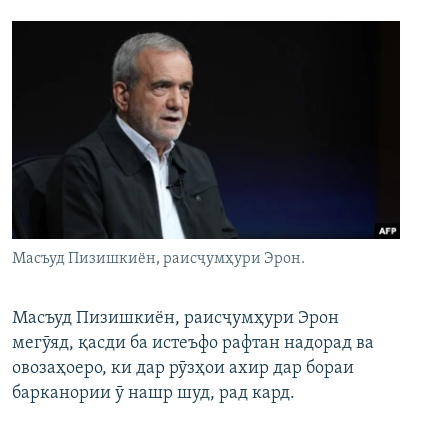
Масъуд Пизишкиён, раисҷумҳури Эрон.
Масъуд Пизишкиён, раисҷумҳури Эрон
мегӯяд, қасди ба истеъфо рафтан надорад ва
овозаҳоеро, ки дар рӯзҳои ахир дар бораи
барканории ӯ нашр шуд, рад кард.