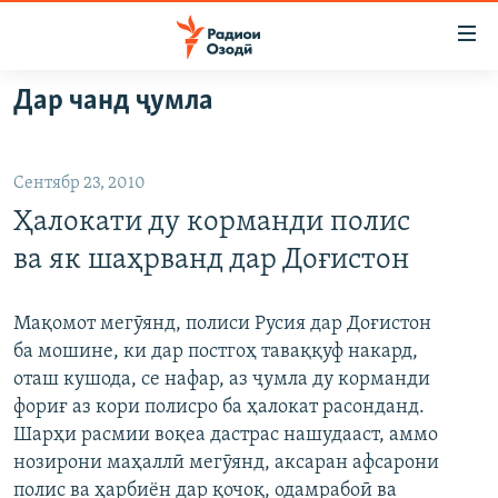
Пайвандҳои
дастрасӣ
Ҷаҳиш
Дар чанд ҷумла
ба
ГӮШАҲО
мояи
ГАПИ ОЗОД
СИЁСАТ
аслӣ
Сентябр 23, 2010
РӮЗГОРИ МУҲОҶИР
Ҷаҳиш
ИҚТИСОД
Ҳалокати ду корманди полис
ба
САЛОМ, ХОҲАР
ҶОМЕА
феҳристи
ва як шаҳрванд дар Доғистон
ТАҲҚИҚОТ
ҚАЗИЯИ "КРОКУС"
аслӣ
Ҷаҳиш
ҶАНГ ДАР УКРАИНА
ОСИЁИ МАРКАЗӢ
Мақомот мегӯянд, полиси Русия дар Доғистон
ба
ба мошине, ки дар постгоҳ таваққуф накард,
НАЗАРИ МАРДУМ
ФАРҲАНГ
ҷустор
оташ кушода, се нафар, аз ҷумла ду корманди
ЧАНДРАСОНАӢ
МЕҲМОНИ ОЗОДӢ
БЛОГИСТОН
фориғ аз кори полисро ба ҳалокат расонданд.
Шарҳи расмии воқеа дастрас нашудааст, аммо
РӮЙХАТҲО
ВАРЗИШ
ОЗОДӢ ОНЛАЙН
ВИДЕО
нозирони маҳаллӣ мегӯянд, аксаран афсарони
КИТОБҲОИ ОЗОДӢ
НИГОРИСТОН
полис ва ҳарбиён дар қочоқ, одамрабоӣ ва