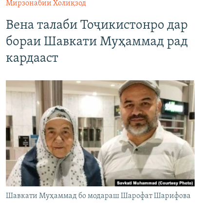
Мирзонабии Холиқзод
Вена талаби Тоҷикистонро дар
бораи Шавкати Муҳаммад рад
кардааст
Шавкати Муҳаммад бо модараш Шарофат Шарифова