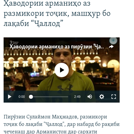
Ҳаводории арманиҳо аз
размикори тоҷик, машҳур бо
лақаби “Ҷаллод”
Ҳаводории арманиҳо аз пирӯзии "Ҷаллод"-и тоҷик
Феълан кор намекунад
Auto
0:00
2:49
240p
Пирӯзии Сулаймон Маҳмадов, размикори
360p
тоҷик бо лақаби "Ҷаллод", дар набард бо рақиби
480p
Auto
240p
360p
480p
чеченаш дар Арманистон дар сархати