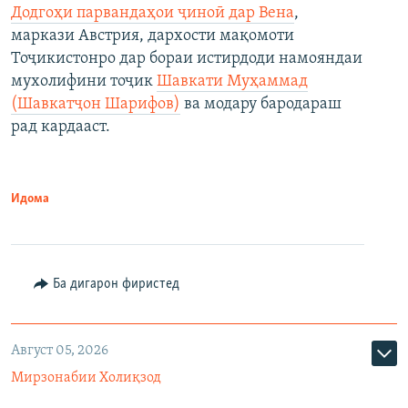
Додгоҳи парвандаҳои ҷиноӣ дар Вена
,
маркази Австрия, дархости мақомоти
Тоҷикистонро дар бораи истирдоди намояндаи
мухолифини тоҷик
Шавкати Муҳаммад
(Шавкатҷон Шарифов)
ва модару бародараш
рад кардааст.
Идома
Ба дигарон фиристед
Август 05, 2026
Мирзонабии Холиқзод