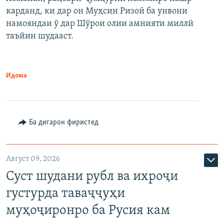
карданд, ки дар он Муҳсин Ризоӣ ба унвони
намояндаи ӯ дар Шӯрои олии амнияти миллӣ
таъйин шудааст.
Идома
Ба дигарон фиристед
Август 09, 2026
Суст шудани рубл ва ихроҷи
густурда таваҷҷуҳи
муҳоҷиронро ба Русия кам