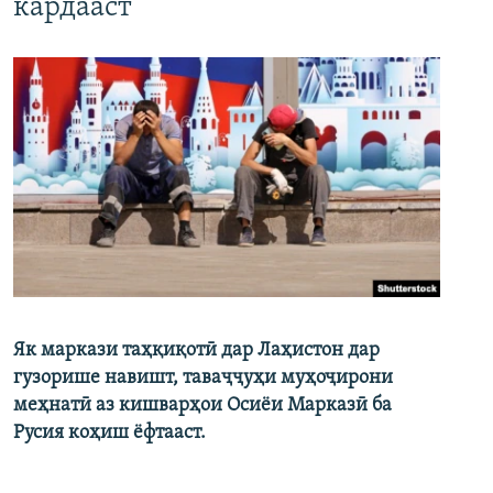
кардааст
Як маркази таҳқиқотӣ дар Лаҳистон дар
гузорише навишт, таваҷҷуҳи муҳоҷирони
меҳнатӣ аз кишварҳои Осиёи Марказӣ ба
Русия коҳиш ёфтааст.