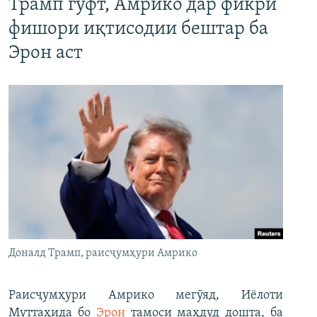
Трамп гуфт, Амрико дар фикри
фишори иқтисодии бештар ба
Эрон аст
Доналд Трамп, раисҷумҳури Амрико
Раисҷумҳури Амрико мегӯяд, Иёлоти
Муттаҳида бо
Эрон
тамоси маҳдуд дошта, ба