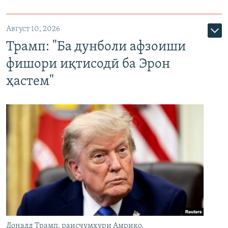
Август 10, 2026
Трамп: "Ба дунболи афзоиши
фишори иқтисодӣ ба Эрон
ҳастем"
Доналд Трамп, раисҷумҳури Амрико.