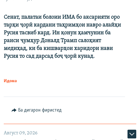
Сенат, палатаи болоии ИМА бо аксарияти оро
тарҳи ҷорӣ кардани таҳримҳои навро алайҳи
Русия тасвиб кард. Ин қонун ҳамчунин ба
раиси ҷумҳур Доналд Трамп салоҳият
медиҳад, ки ба кишварҳои харидори нави
Русия то сад дарсад боҷ ҷорӣ кунад.
Идома
Ба дигарон фиристед
Август 09, 2026