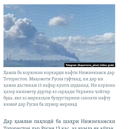
Ҳамла ба корхонаи коркарди нафти Нижнекамск дар
Тотористон. Мақомоти Русия гуфтанд, ки дар ин
ҳамла дастикам 13 нафар кушта шудаанд. Ин корхона
ҳазор километр дуртар аз сарҳади Украина ҷойгир
буда, яке аз марказҳои бузургтарини саноати нафту
кимиё дар Русия ба шумор меравад
Дар ҳамлаи паҳподӣ ба шаҳри Нижнекамски
Тотористон дар Русия 13 кас, аз ҷумла як кӯдак,