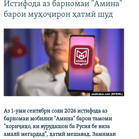
Истифода аз барномаи "Амина"
барои муҳоҷирон ҳатмӣ шуд
Аз 1-уми сентябри соли 2026 истифода аз
барномаи мобилии "Амина" барои тамоми
"хориҷиҳо, ки вурудашон ба Русия бе виза
амалӣ мегардад", ҳатмӣ мешавад. Замимаи