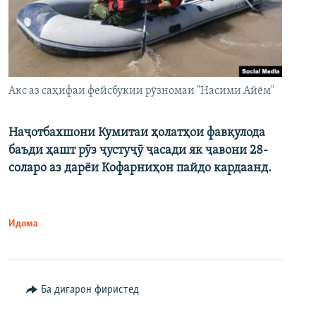
Акс аз саҳифаи фейсбукии рӯзномаи "Насими Айём"
Наҷотбахшони Кумитаи ҳолатҳои фавқулода
баъди ҳашт рӯз ҷустуҷӯ ҷасади як ҷавони 28-
соларо аз дарёи Кофарниҳон пайдо кардаанд.
Идома
Ба дигарон фиристед