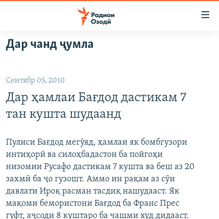
Пайвандҳои
дастрасӣ
Ҷаҳиш
Дар чанд ҷумла
ба
ГӮШАҲО
мояи
ГАПИ ОЗОД
СИЁСАТ
аслӣ
Сентябр 05, 2010
РӮЗГОРИ МУҲОҶИР
Ҷаҳиш
ИҚТИСОД
Дар ҳамлаи Бағдод дастикам 7
ба
САЛОМ, ХОҲАР
ҶОМЕА
феҳристи
тан кушта шудаанд
ТАҲҚИҚОТ
ҚАЗИЯИ "КРОКУС"
аслӣ
Ҷаҳиш
ҶАНГ ДАР УКРАИНА
ОСИЁИ МАРКАЗӢ
Пулиси Бағдод мегӯяд, ҳамлаи як бомбгузори
ба
интиҳорӣ ва силоҳбадастон ба пойгоҳи
НАЗАРИ МАРДУМ
ФАРҲАНГ
ҷустор
низомии Русафо дастикам 7 кушта ва беш аз 20
ЧАНДРАСОНАӢ
МЕҲМОНИ ОЗОДӢ
БЛОГИСТОН
захмӣ ба ҷо гузошт. Аммо ин рақам аз сӯи
давлати Ироқ расман тасдиқ нашудааст. Як
РӮЙХАТҲО
ВАРЗИШ
ОЗОДӢ ОНЛАЙН
ВИДЕО
мақоми бемористони Бағдод ба Франс Прес
КИТОБҲОИ ОЗОДӢ
НИГОРИСТОН
гуфт, аҷсоди 8 куштаро ба чашми худ дидааст.