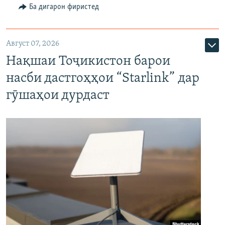
Ба дигарон фиристед
Август 07, 2026
Нақшаи Тоҷикистон барои
насби дастгоҳҳои “Starlink” дар
гӯшаҳои дурдаст