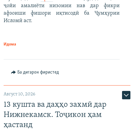
ҷойи амалиёти низомии нав дар фикри
афзоиши фишори иқтисодӣ ба Ҷумҳурии
Исломӣ аст.
Идома
Ба дигарон фиристед
Август 10, 2026
13 кушта ва даҳҳо захмӣ дар
Нижнекамск. Тоҷикон ҳам
ҳастанд