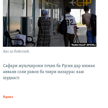
Акс аз бойгонӣ.
Сафари муҳоҷирони тоҷик ба Русия дар нимаи
аввали соли равон ба таври назаррас кам
шудааст.
Идома