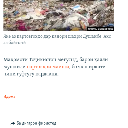
Яке аз партовгоҳҳо дар канори шаҳри Душанбе. Акс
аз бойгонӣ
Мақомоти Тоҷикистон мегӯянд, барои ҳалли
мушкили
партовҳои маишӣ
, бо як ширкати
чинӣ гуфтугӯ кардаанд.
Идома
Ба дигарон фиристед