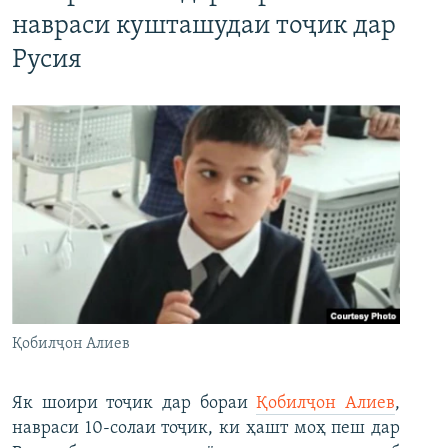
навраси кушташудаи тоҷик дар
Русия
Қобилҷон Алиев
Як шоири тоҷик дар бораи
Қобилҷон Алиев
,
навраси 10-солаи тоҷик, ки ҳашт моҳ пеш дар