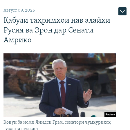
Август 09, 2026
Қабули таҳримҳои нав алайҳи
Русия ва Эрон дар Сенати
Амрико
Қонун ба номи Линдси Грэм, сенатори ҷумҳурихоҳ
гузошта шудааст