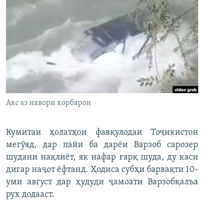
Акс аз навори корбарон
Кумитаи ҳолатҳои фавқулодаи Тоҷикистон
мегӯяд, дар пайи ба дарёи Варзоб сарозер
шудани нақлиёт, як нафар ғарқ шуда, ду каси
дигар наҷот ёфтанд. Ҳодиса субҳи барвақти 10-
уми август дар ҳудуди ҷамоати Варзобқалъа
рух додааст.