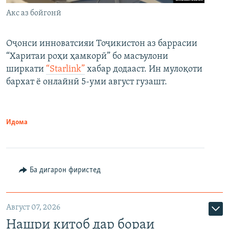
Акс аз бойгонӣ
Оҷонси инноватсияи Тоҷикистон аз баррасии
“Харитаи роҳи ҳамкорӣ” бо масъулони
ширкати
“Starlink”
хабар додааст. Ин мулоқоти
бархат ё онлайнӣ 5-уми август гузашт.
Идома
Ба дигарон фиристед
Август 07, 2026
Нашри китоб дар бораи