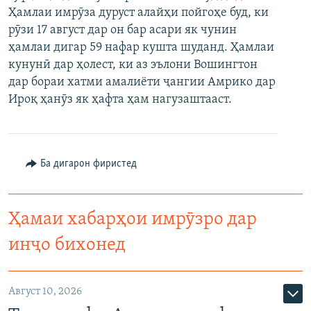
Ҳамлаи имрӯза дуруст алайҳи пойгоҳе буд, ки
ГУЗОРИШҲОИ РАДИОӢ
Русский
рӯзи 17 август дар он бар асари як чунин
ҳамлаи дигар 59 нафар кушта шуданд. Ҳамлаи
ПАЙГИРӢ КУНЕД
кунунӣ дар ҳолест, ки аз эълони Вошингтон
дар бораи хатми амалиёти ҷангии Амрико дар
Ироқ ҳанӯз як ҳафта ҳам нагузаштааст.
Ҳамаи сомонаҳои RFE/RL
Ба дигарон фиристед
Ҳамаи хабарҳои имрӯзро дар
инҷо бихонед
Август 10, 2026