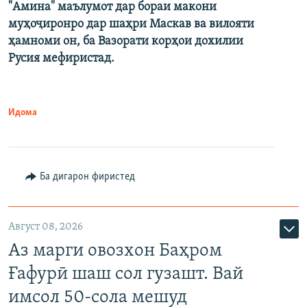
"Амина" маълумот дар бораи макони
муҳоҷиронро дар шаҳри Маскав ва вилояти
ҳамноми он, ба Вазорати корҳои дохилии
Русия мефиристад.
Идома
Ба дигарон фиристед
Август 08, 2026
Аз марги овозхон Баҳром
Ғафурӣ шаш сол гузашт. Вай
имсол 50-сола мешуд