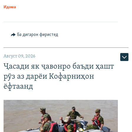
Идома
Ба дигарон фиристед
Август 09, 2026
Ҷасади як ҷавонро баъди ҳашт
рӯз аз дарёи Кофарниҳон
ёфтаанд