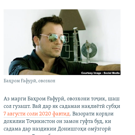
Баҳром Ғафурӣ, овозхон
Аз марги Баҳром Ғафурӣ, овозхони тоҷик, шаш
сол гузашт. Вай дар як садамаи нақлиётӣ субҳи
7 августи соли 2020 фавтид
. Вазорати корҳои
дохилии Тоҷикистон он замон гуфта буд, ки
садама дар наздикии Донишгоҳи омӯзгорӣ