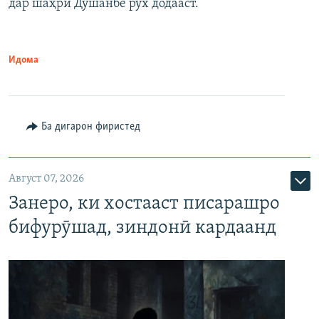
дар шаҳри Душанбе рух додааст.
Идома
Ба дигарон фиристед
Август 07, 2026
Занеро, ки хостааст писарашро
бифурӯшад, зиндонӣ кардаанд