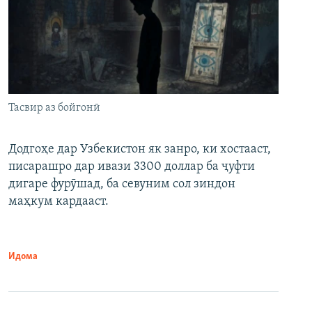
Тасвир аз бойгонӣ
Додгоҳе дар Узбекистон як занро, ки хостааст,
писарашро дар ивази 3300 доллар ба ҷуфти
дигаре фурӯшад, ба севуним сол зиндон
маҳкум кардааст.
Идома