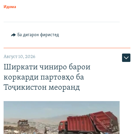
Идома
Ба дигарон фиристед
Август 10, 2026
Ширкати чиниро барои
коркарди партовҳо ба
Тоҷикистон меоранд