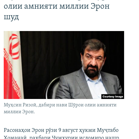
олии амнияти миллии Эрон
шуд
Муҳсин Ризоӣ, дабири нави Шӯрои олии амнияти
миллии Эрон.
Расонаҳои Эрон рӯзи 9 август ҳукми Муҷтабо
Хоманаӣ, раҳбари Ҷумҳурии исломиро нашр