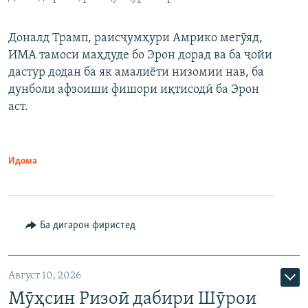
Доналд Трамп, раисҷумҳури Амрико мегӯяд,
ИМА тамоси маҳдуде бо Эрон дорад ва ба ҷойи
дастур додан ба як амалиёти низомии нав, ба
дунболи афзоиши фишори иқтисодӣ ба Эрон
аст.
Идома
Ба дигарон фиристед
Август 10, 2026
Мӯҳсин Ризоӣ дабири Шӯрои