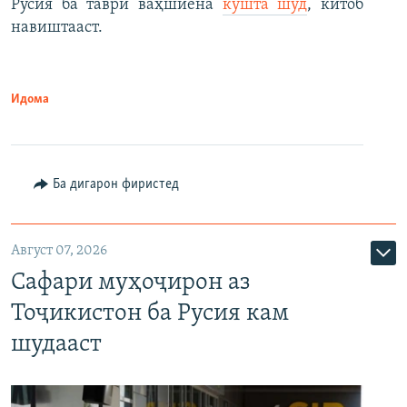
Русия ба таври ваҳшиёна
кушта шуд
, китоб
навиштааст.
Идома
Ба дигарон фиристед
Август 07, 2026
Сафари муҳоҷирон аз
Тоҷикистон ба Русия кам
шудааст