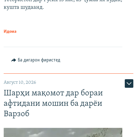
кушта шудаанд.
Идома
Ба дигарон фиристед
Август 10, 2026
Шарҳи мақомот дар бораи
афтидани мошин ба дарёи
Варзоб