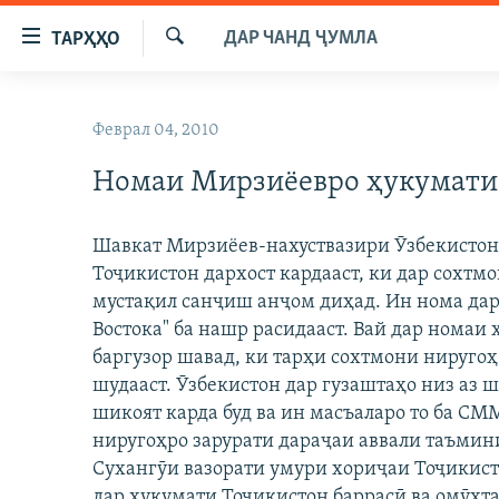
Пайвандҳои
ДАР ЧАНД ҶУМЛА
ТАРҲҲО
дастрасӣ
Ҷустуҷӯ
Ҷаҳиш
ГӮШАҲО
ба
Феврал 04, 2010
ГАПИ ОЗОД
СИЁСАТ
мояи
аслӣ
Номаи Мирзиёевро ҳукумати
РӮЗГОРИ МУҲОҶИР
ИҚТИСОД
Ҷаҳиш
САЛОМ, ХОҲАР
ҶОМЕА
ба
Шавкат Мирзиёев-нахуствазири Ӯзбекистон
феҳристи
ТАҲҚИҚОТ
ҚАЗИЯИ "КРОКУС"
Тоҷикистон дархост кардааст, ки дар сохт
аслӣ
ҶАНГ ДАР УКРАИНА
мустақил санҷиш анҷом диҳад. Ин нома да
ОСИЁИ МАРКАЗӢ
Ҷаҳиш
Востока" ба нашр расидааст. Вай дар номаи 
ба
НАЗАРИ МАРДУМ
ФАРҲАНГ
баргузор шавад, ки тарҳи сохтмони ниругоҳ 
ҷустор
ЧАНДРАСОНАӢ
МЕҲМОНИ ОЗОДӢ
БЛОГИСТОН
шудааст. Ӯзбекистон дар гузаштаҳо низ аз 
шикоят карда буд ва ин масъаларо то ба С
РӮЙХАТҲО
ВАРЗИШ
ОЗОДӢ ОНЛАЙН
ВИДЕО
ниругоҳро зарурати дараҷаи аввали таъмин
КИТОБҲОИ ОЗОДӢ
НИГОРИСТОН
Сухангӯи вазорати умури хориҷаи Тоҷикист
дар ҳукумати Тоҷикистон баррасӣ ва омӯхт