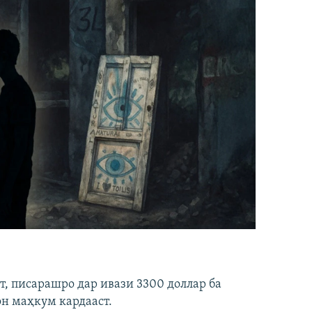
ст, писарашро дар ивази 3300 доллар ба
он маҳкум кардааст.