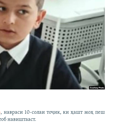
в
, навраси 10-солаи тоҷик, ки ҳашт моҳ пеш
тоб навиштааст.