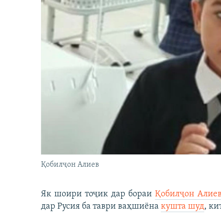
Қобилҷон Алиев
Як шоири тоҷик дар бораи
Қобилҷон Алие
дар Русия ба таври ваҳшиёна
кушта шуд
, ки