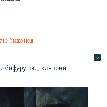
нҷо бихонед
ро бифурӯшад, зиндонӣ