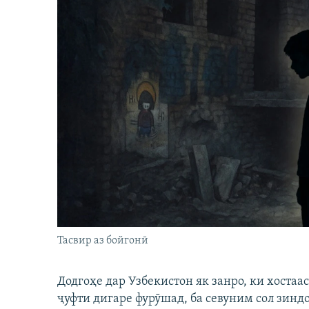
Тасвир аз бойгонӣ
Додгоҳе дар Узбекистон як занро, ки хостаа
ҷуфти дигаре фурӯшад, ба севуним сол зинд