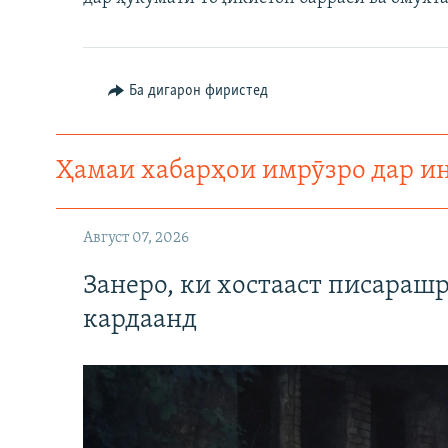
ГУЗОРИШҲОИ РАДИОӢ
Ба дигарон фиристед
Ҳамаи хабарҳои имрӯзро дар и
Август 07, 2026
Занеро, ки хостааст писараш
кардаанд