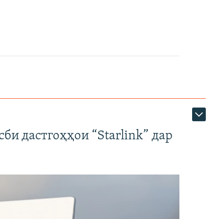
би дастгоҳҳои “Starlink” дар