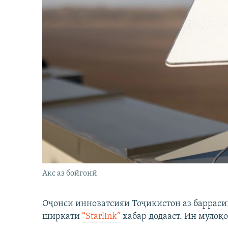
Акс аз бойгонӣ
Оҷонси инноватсияи Тоҷикистон аз барраси
ширкати
“Starlink”
хабар додааст. Ин мулоқо