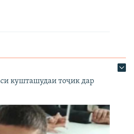
аси кушташудаи тоҷик дар