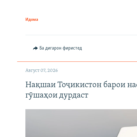
Идома
Ба дигарон фиристед
Август 07, 2026
Нақшаи Тоҷикистон барои нас
гӯшаҳои дурдаст