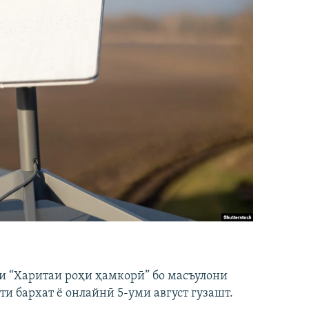
и “Харитаи роҳи ҳамкорӣ” бо масъулони
ти бархат ё онлайнӣ 5-уми август гузашт.