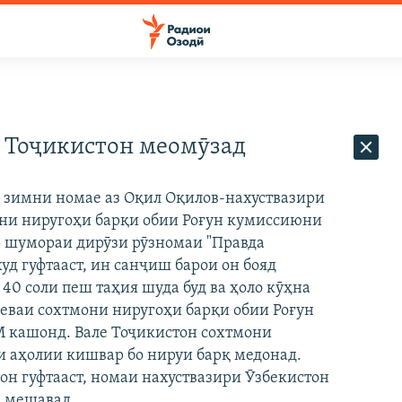
 Тоҷикистон меомӯзад
 зимни номае аз Оқил Оқилов-нахуствазири
мони ниругоҳи барқи обии Роғун кумиссиюни
р шумораи дирӯзи рӯзномаи "Правда
худ гуфтааст, ин санҷиш барои он бояд
40 соли пеш таҳия шуда буд ва ҳоло кӯҳна
шеваи сохтмони ниругоҳи барқи обии Роғун
ММ кашонд. Вале Тоҷикистон сохтмони
и аҳолии кишвар бо нируи барқ медонад.
он гуфтааст, номаи нахуствазири Ӯзбекистон
а мешавад.