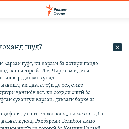
 хоҳанд шуд?
Карзай гуфт, ки Карзай ба хотири пайдо
над ҷангиёнро ба Лоя Ҷирга, маҷлиси
 кишвар, даъват кунад.
навишт, ки давлат рӯи ду роҳ фикр
ҳузури ҷангиён аст, ки роҳҳои оштӣ бо
уфтаи сухангӯи Карзай, даъвати бархе аз
 ҳафтаи гузашта эълон кард, ки мехоҳад ба
 даъват кунад. Раҳбарони Толибон аммо
мондани нирӯҳои хориҷӣ бо Ҳомиди Карзай