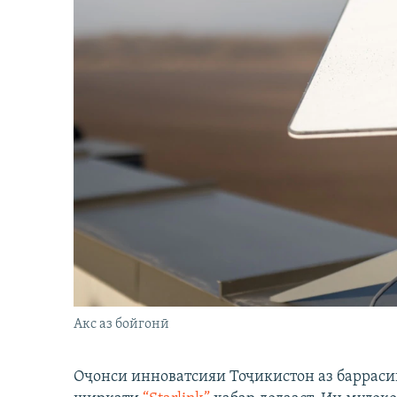
Акс аз бойгонӣ
Оҷонси инноватсияи Тоҷикистон аз барраси