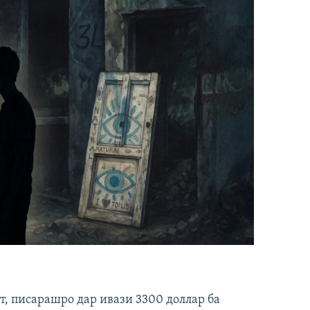
ст, писарашро дар ивази 3300 доллар ба