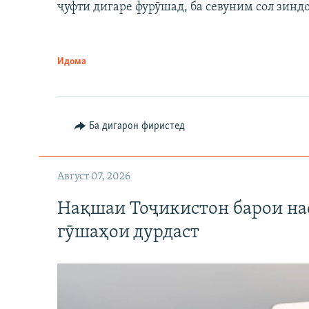
ҷуфти дигаре фурӯшад, ба севуним сол зинд
Идома
Ба дигарон фиристед
Август 07, 2026
Нақшаи Тоҷикистон барои нас
гӯшаҳои дурдаст