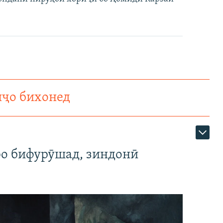
нҷо бихонед
ро бифурӯшад, зиндонӣ