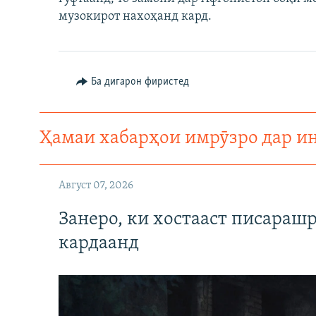
ГУЗОРИШҲОИ РАДИОӢ
музокирот нахоҳанд кард.
Ба дигарон фиристед
Ҳамаи хабарҳои имрӯзро дар и
Август 07, 2026
Занеро, ки хостааст писараш
кардаанд