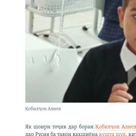
Қобилҷон Алиев
Як шоири тоҷик дар бораи
Қобилҷон Алие
дар Русия ба таври ваҳшиёна
кушта шуд
, ки