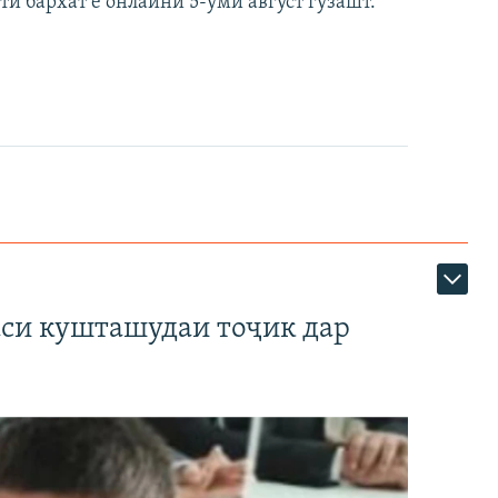
ти бархат ё онлайнӣ 5-уми август гузашт.
аси кушташудаи тоҷик дар