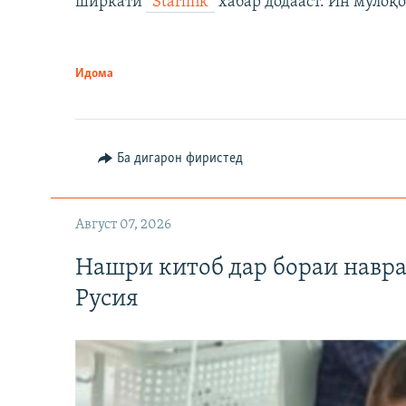
ширкати
“Starlink”
хабар додааст. Ин мулоқо
Идома
Ба дигарон фиристед
Август 07, 2026
Нашри китоб дар бораи навр
Русия