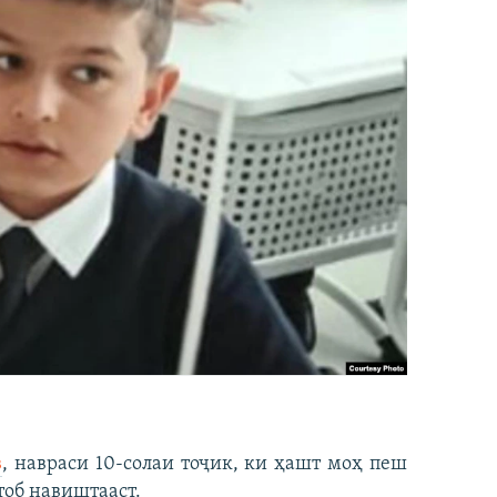
в
, навраси 10-солаи тоҷик, ки ҳашт моҳ пеш
тоб навиштааст.