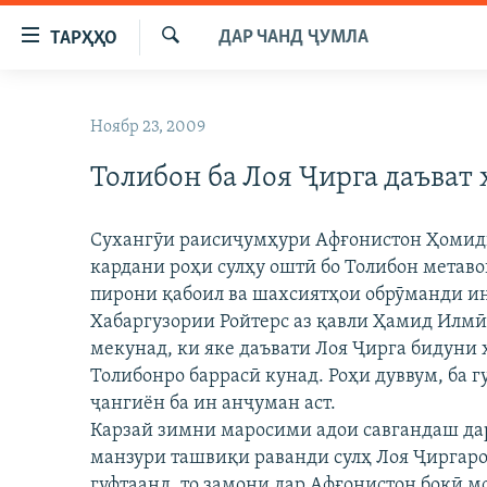
Пайвандҳои
ДАР ЧАНД ҶУМЛА
ТАРҲҲО
дастрасӣ
Ҷустуҷӯ
Ҷаҳиш
ГӮШАҲО
ба
Ноябр 23, 2009
ГАПИ ОЗОД
СИЁСАТ
мояи
аслӣ
Толибон ба Лоя Ҷирга даъват
РӮЗГОРИ МУҲОҶИР
ИҚТИСОД
Ҷаҳиш
САЛОМ, ХОҲАР
ҶОМЕА
ба
Сухангӯи раисиҷумҳури Афғонистон Ҳомиди 
феҳристи
ТАҲҚИҚОТ
ҚАЗИЯИ "КРОКУС"
кардани роҳи сулҳу оштӣ бо Толибон метаво
аслӣ
ҶАНГ ДАР УКРАИНА
пирони қабоил ва шахсиятҳои обрӯманди ин
ОСИЁИ МАРКАЗӢ
Ҷаҳиш
Хабаргузории Ройтерс аз қавли Ҳамид Илмӣ 
ба
НАЗАРИ МАРДУМ
ФАРҲАНГ
мекунад, ки яке даъвати Лоя Ҷирга бидуни 
ҷустор
ЧАНДРАСОНАӢ
МЕҲМОНИ ОЗОДӢ
БЛОГИСТОН
Толибонро баррасӣ кунад. Роҳи дуввум, ба г
ҷангиён ба ин анҷуман аст.
РӮЙХАТҲО
ВАРЗИШ
ОЗОДӢ ОНЛАЙН
ВИДЕО
Карзай зимни маросими адои савгандаш дар
КИТОБҲОИ ОЗОДӢ
НИГОРИСТОН
манзури ташвиқи раванди сулҳ Лоя Ҷиргаро
гуфтаанд, то замони дар Афғонистон боқӣ 