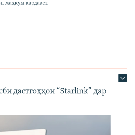
он маҳкум кардааст.
би дастгоҳҳои “Starlink” дар