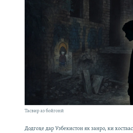
Тасвир аз бойгонӣ
Додгоҳе дар Узбекистон як занро, ки хостаа