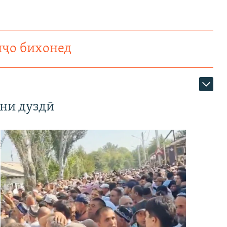
нҷо бихонед
ни дуздӣ