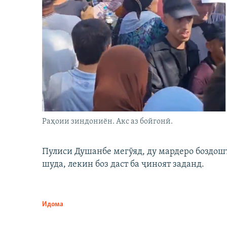
Раҳоии зиндониён. Акс аз бойгонӣ.
Пулиси Душанбе мегӯяд, ду мардеро боздошт 
шуда, лекин боз даст ба ҷиноят заданд.
Идома