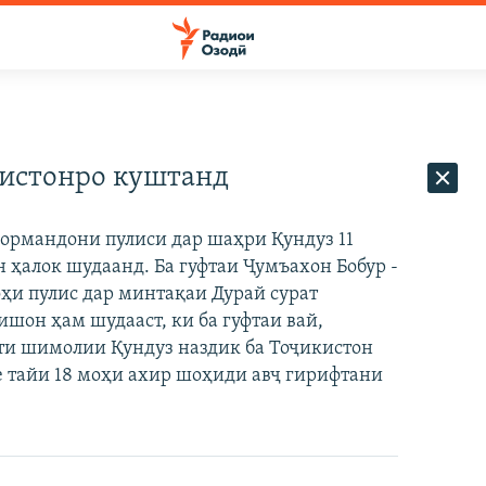
нистонро куштанд
кормандони пулиси дар шаҳри Қундуз 11
 ҳалок шудаанд. Ба гуфтаи Ҷумъахон Бобур -
ҳи пулис дар минтақаи Дурай сурат
ишон ҳам шудааст, ки ба гуфтаи вай,
яти шимолии Қундуз наздик ба Тоҷикистон
е тайи 18 моҳи ахир шоҳиди авҷ гирифтани