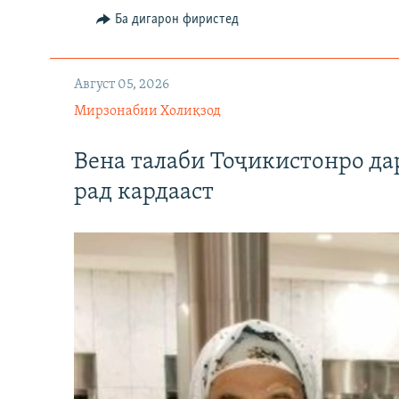
Ба дигарон фиристед
Август 05, 2026
Мирзонабии Холиқзод
Вена талаби Тоҷикистонро д
рад кардааст