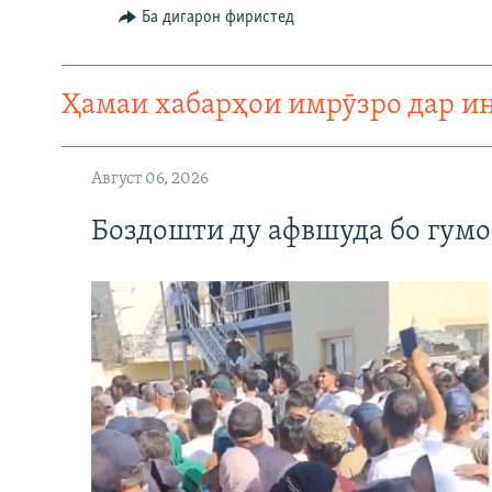
ГУЗОРИШҲОИ РАДИОӢ
Ба дигарон фиристед
Ҳамаи хабарҳои имрӯзро дар и
Август 06, 2026
Боздошти ду афвшуда бо гумо