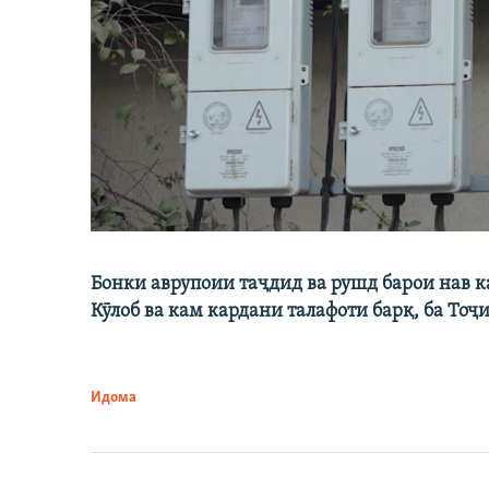
Бонки аврупоии таҷдид ва рушд барои нав 
Кӯлоб ва кам кардани талафоти барқ, ба Тоҷ
Идома