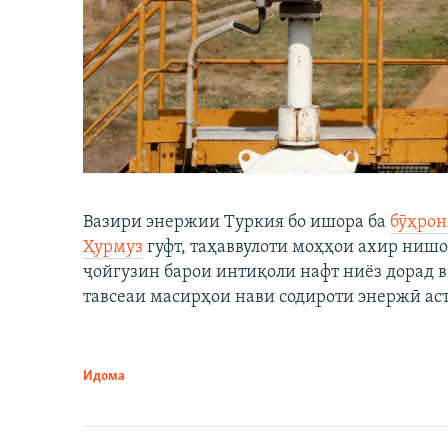
Вазири энержии Туркия бо ишора ба
бӯҳрон
Ҳурмуз
гуфт, таҳаввулоти моҳҳои ахир нишо
ҷойгузин барои интиқоли нафт ниёз дорад в
тавсеаи масирҳои нави содироти энержӣ аст
Идома