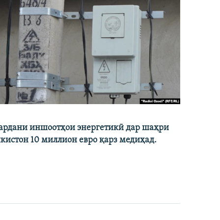
кардани иншоотҳои энергетикӣ дар шаҳри
икистон 10 миллион евро қарз медиҳад.