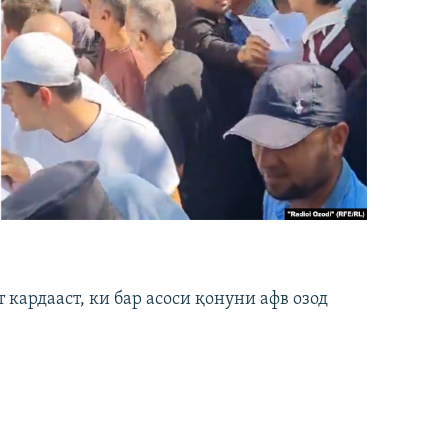
кардааст, ки бар асоси қонуни афв озод