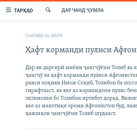
Пайвандҳои
ДАР ЧАНД ҶУМЛА
ТАРҲҲО
дастрасӣ
Ҷустуҷӯ
Ҷаҳиш
ГӮШАҲО
ба
Сентябр 12, 2009
ГАПИ ОЗОД
СИЁСАТ
мояи
аслӣ
Ҳафт корманди пулиси Афғо
РӮЗГОРИ МУҲОҶИР
ИҚТИСОД
Ҷаҳиш
САЛОМ, ХОҲАР
ҶОМЕА
ба
Дар як даргирӣ миёни ҷангҷӯёни Толиб ва 
феҳристи
ТАҲҚИҚОТ
ҚАЗИЯИ "КРОКУС"
ҷангҷӯ ва ҳафт корманди пулиси Афғонистон
аслӣ
ҶАНГ ДАР УКРАИНА
раиси ноҳияи Имом Соҳиб, Толибон ба посго
ОСИЁИ МАРКАЗӢ
Ҷаҳиш
гирифтааст, ва яке аз кормандони пулис бен
ба
НАЗАРИ МАРДУМ
ФАРҲАНГ
эҳтимолан бо Толибон иртибот дорад. Вило
ҷустор
ЧАНДРАСОНАӢ
МЕҲМОНИ ОЗОДӢ
БЛОГИСТОН
яке аз манотиқи ороми Афғонистон буд, вал
ҳамлаҳои ҷангҷӯёни Толиб шудааст.
РӮЙХАТҲО
ВАРЗИШ
ОЗОДӢ ОНЛАЙН
ВИДЕО
КИТОБҲОИ ОЗОДӢ
НИГОРИСТОН