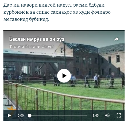
Дар ин навори видеоӣ нахуст расми ёдбуди
қурбониён ва сипас саҳнаҳое аз худи фоҷиаро
метавонед бубинед.
Беслан имрӯз ва он рӯз
Таҳияи
Радиои Озодӣ
Феълан кор намекунад
0:00
1:45