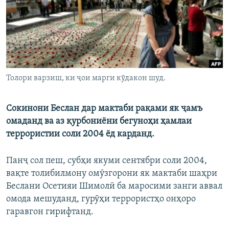
ГУЗОРИШҲОИ РАДИОӢ
Русский
ПАЙГИРӢ КУНЕД
Толори варзиш, ки ҷои марги кӯдакон шуд.
Сокинони Беслан дар мактаби рақами як ҷамъ
Ҳамаи сомонаҳои RFE/RL
омаданд ва аз қурбониёни бегуноҳи ҳамлаи
террористии соли 2004 ёд карданд.
Панҷ сол пеш, субҳи якуми сентябри соли 2004,
вақте толибилмону омӯзгорони як мактаби шаҳри
Беслани Осетияи Шимолӣ ба маросими занги аввал
омода мешуданд, гурӯҳи террористҳо онҳоро
гаравгон гирифтанд.