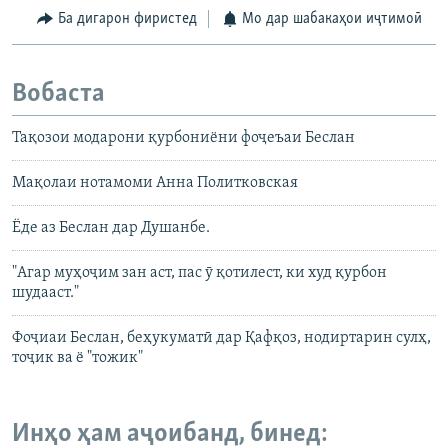
Ба дигарон фиристед
Мо дар шабакаҳои иҷтимоӣ
Вобаста
Тақозои модарони қурбониёни фоҷеъаи Беслан
Мақолаи нотамоми Анна Политковская
Ёде аз Беслан дар Душанбе.
"Агар муҳоҷим зан аст, пас ӯ қотилест, ки худ қурбон
шудааст."
Фоҷиаи Беслан, беҳукуматӣ дар Қафқоз, нодиртарин сулҳ,
тоҷик ва ё "тожик"
Инҳо ҳам аҷоибанд, бинед: