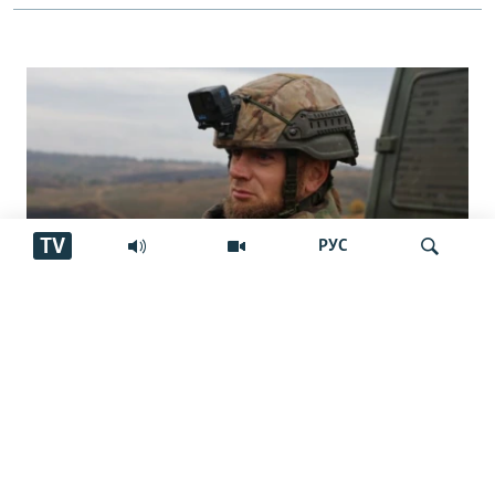
TV
РУС
"Аз ин ҷо бӯйи ҷасад меояд… Онҳоро
Ҷустуҷӯ
бояд аз ин дӯзах берун кашем"