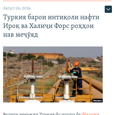
Август 06, 2026
Туркия барои интиқоли нафти
Ироқ ва Халиҷи Форс роҳҳои
нав меҷӯяд
Вазири энержии Туркия бо ишора ба
бӯҳрони