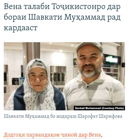
Вена талаби Тоҷикистонро дар
бораи Шавкати Муҳаммад рад
кардааст
Шавкати Муҳаммад бо модараш Шарофат Шарифова
Додгоҳи парвандаҳои ҷиноӣ дар Вена
,