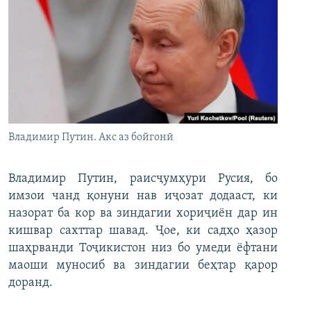
Владимир Путин. Акс аз бойгонӣ
Владимир Путин, раисҷумҳури Русия, бо
имзои чанд қонуни нав иҷозат додааст, ки
назорат ба кор ва зиндагии хориҷиён дар ин
кишвар сахттар шавад. Ҷое, ки садҳо ҳазор
шаҳрванди Тоҷикистон низ бо умеди ёфтани
маоши муносиб ва зиндагии беҳтар қарор
доранд.