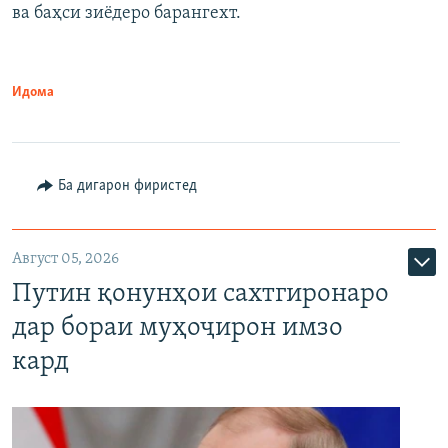
ва баҳси зиёдеро барангехт.
1080p
Идома
Ба дигарон фиристед
Август 05, 2026
Путин қонунҳои сахтгиронаро
дар бораи муҳоҷирон имзо
кард