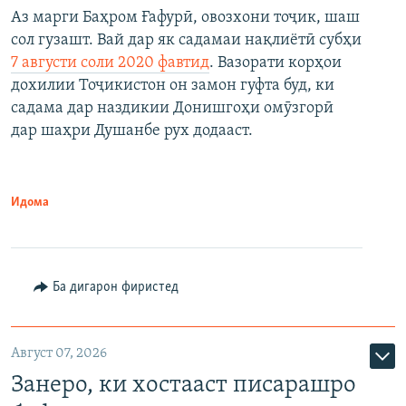
Аз марги Баҳром Ғафурӣ, овозхони тоҷик, шаш
сол гузашт. Вай дар як садамаи нақлиётӣ субҳи
7 августи соли 2020 фавтид
. Вазорати корҳои
дохилии Тоҷикистон он замон гуфта буд, ки
садама дар наздикии Донишгоҳи омӯзгорӣ
дар шаҳри Душанбе рух додааст.
Идома
Ба дигарон фиристед
Август 07, 2026
Занеро, ки хостааст писарашро