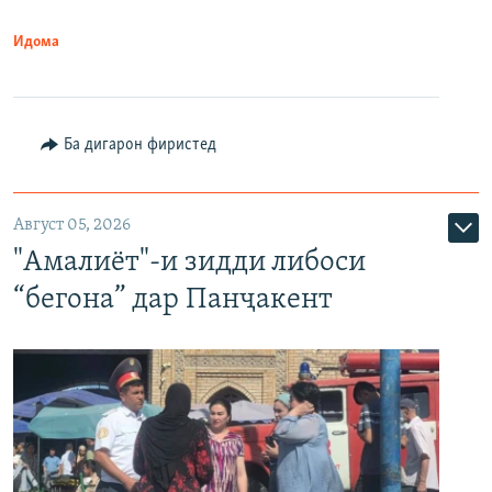
Идома
Ба дигарон фиристед
Август 05, 2026
"Амалиёт"-и зидди либоси
“бегона” дар Панҷакент