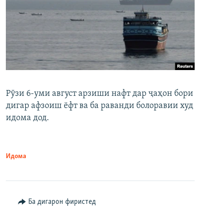
Рӯзи 6-уми август арзиши нафт дар ҷаҳон бори
дигар афзоиш ёфт ва ба раванди болоравии худ
идома дод.
Идома
Ба дигарон фиристед