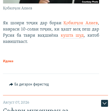
Қобилҷон Алиев
Як шоири тоҷик дар бораи
Қобилҷон Алиев
,
навраси 10-солаи тоҷик, ки ҳашт моҳ пеш дар
Русия ба таври ваҳшиёна
кушта шуд
, китоб
навиштааст.
Идома
Ба дигарон фиристед
Август 07, 2026