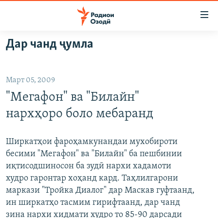
Пайвандҳои
дастрасӣ
Ҷаҳиш
Дар чанд ҷумла
ба
ГӮШАҲО
мояи
ГАПИ ОЗОД
СИЁСАТ
аслӣ
Март 05, 2009
РӮЗГОРИ МУҲОҶИР
Ҷаҳиш
ИҚТИСОД
"Мегафон" ва "Билайн"
ба
САЛОМ, ХОҲАР
ҶОМЕА
феҳристи
нархҳоро боло мебаранд
ТАҲҚИҚОТ
ҚАЗИЯИ "КРОКУС"
аслӣ
Ҷаҳиш
ҶАНГ ДАР УКРАИНА
ОСИЁИ МАРКАЗӢ
Ширкатҳои фароҳамкунандаи мухобироти
ба
бесими "Мегафон" ва "Билайн" ба пешбинии
НАЗАРИ МАРДУМ
ФАРҲАНГ
ҷустор
иқтисодшиносон ба зудӣ нархи хадамоти
ЧАНДРАСОНАӢ
МЕҲМОНИ ОЗОДӢ
БЛОГИСТОН
худро гаронтар хоҳанд кард. Таҳлилгарони
маркази "Тройка Диалог" дар Маскав гуфтаанд,
РӮЙХАТҲО
ВАРЗИШ
ОЗОДӢ ОНЛАЙН
ВИДЕО
ин ширкатҳо тасмим гирифтаанд, дар чанд
КИТОБҲОИ ОЗОДӢ
НИГОРИСТОН
зина нархи хидмати худро то 85-90 дарсади