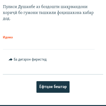
Пулиси Душанбе аз боздошти шаҳрвандони
хориҷӣ бо гумони ташкили фоҳишахона хабар
дод.
Идома
Ба дигарон фиристед
Ёфтҳои бештар