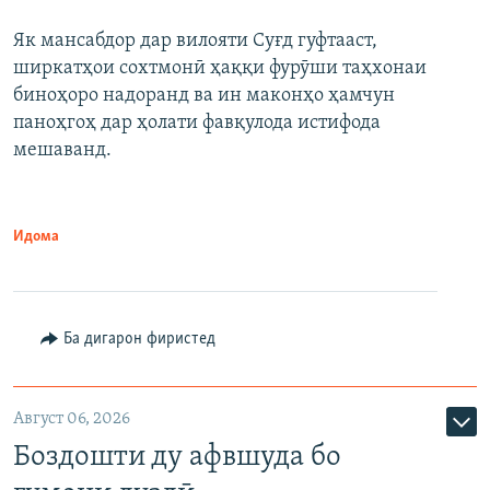
Як мансабдор дар вилояти Суғд гуфтааст,
ширкатҳои сохтмонӣ ҳаққи фурӯши таҳхонаи
биноҳоро надоранд ва ин маконҳо ҳамчун
паноҳгоҳ дар ҳолати фавқулода истифода
мешаванд.
Идома
Ба дигарон фиристед
Август 06, 2026
Боздошти ду афвшуда бо