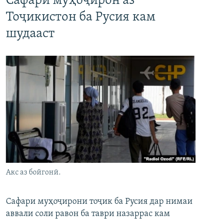
Сафари муҳоҷирон аз
Тоҷикистон ба Русия кам
шудааст
Акс аз бойгонӣ.
Сафари муҳоҷирони тоҷик ба Русия дар нимаи
аввали соли равон ба таври назаррас кам