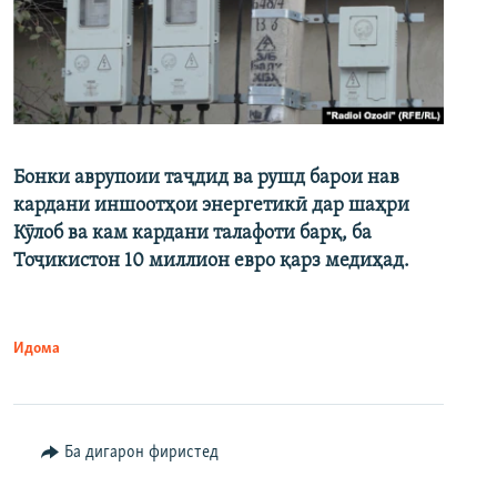
Бонки аврупоии таҷдид ва рушд барои нав
кардани иншоотҳои энергетикӣ дар шаҳри
Кӯлоб ва кам кардани талафоти барқ, ба
Тоҷикистон 10 миллион евро қарз медиҳад.
Идома
Ба дигарон фиристед