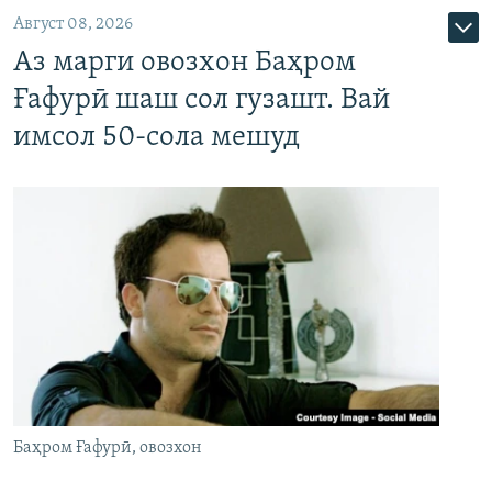
Август 08, 2026
Аз марги овозхон Баҳром
Ғафурӣ шаш сол гузашт. Вай
имсол 50-сола мешуд
Баҳром Ғафурӣ, овозхон