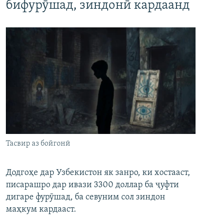
бифурӯшад, зиндонӣ кардаанд
Тасвир аз бойгонӣ
Додгоҳе дар Узбекистон як занро, ки хостааст,
писарашро дар ивази 3300 доллар ба ҷуфти
дигаре фурӯшад, ба севуним сол зиндон
маҳкум кардааст.