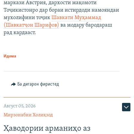
маркази Австрия, дархости мақомоти
Тоҷикистонро дар бораи истирдоди намояндаи
мухолифини тоҷик
Шавкати Муҳаммад
(Шавкатҷон Шарифов)
ва модару бародараш
рад кардааст.
Идома
Ба дигарон фиристед
Август 05, 2026
Мирзонабии Холиқзод
Ҳаводории арманиҳо аз