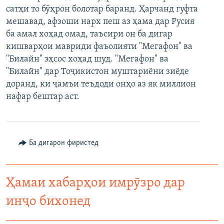
сатҳи то бӯҳрон болотар баранд. Ҳарчанд гуфта
ГУЗОРИШҲОИ РАДИОӢ
Русский
мешавад, афзоши нарх пеш аз ҳама дар Русия
ба амал хоҳад омад, таъсири он ба дигар
ПАЙГИРӢ КУНЕД
кишварҳои мавриди фаъолияти "Мегафон" ва
"Билайн" эҳсос хоҳад шуд. "Мегафон" ва
"Билайн" дар Тоҷикистон муштариёни зиёде
доранд, ки ҷамъи теъдоди онҳо аз як миллион
нафар бештар аст.
Ҳамаи сомонаҳои RFE/RL
Ба дигарон фиристед
Ҳамаи хабарҳои имрӯзро дар
инҷо бихонед