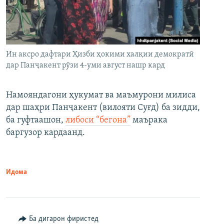
Ин аксро дафтари Ҳизби ҳокими халқии демократӣ
дар Панҷакент рӯзи 4-уми август нашр кард
Намояндагони ҳукумат ва маъмурони милиса
дар шаҳри Панҷакент (вилояти Суғд) ба зидди,
ба гуфтаашон,
либоси “бегона”
маърака
баргузор кардаанд.
Идома
Ба дигарон фиристед