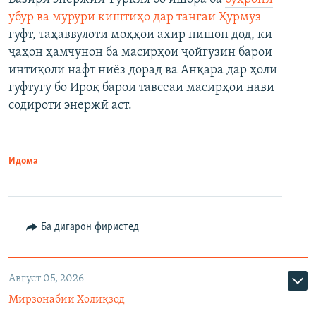
убур ва мурури киштиҳо дар тангаи Ҳурмуз
гуфт, таҳаввулоти моҳҳои ахир нишон дод, ки
ҷаҳон ҳамчунон ба масирҳои ҷойгузин барои
интиқоли нафт ниёз дорад ва Анқара дар ҳоли
гуфтугӯ бо Ироқ барои тавсеаи масирҳои нави
содироти энержӣ аст.
Идома
Ба дигарон фиристед
Август 05, 2026
Мирзонабии Холиқзод