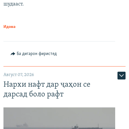
шудааст.
Идома
Ба дигарон фиристед
Август 07, 2026
Нархи нафт дар ҷаҳон се
дарсад боло рафт