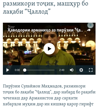
размикори тоҷик, машҳур бо
лақаби “Ҷаллод”
Ҳаводории арманиҳо аз пирӯзии "Ҷаллод"-и тоҷик
Феълан кор намекунад
Auto
0:00
2:49
240p
Пирӯзии Сулаймон Маҳмадов, размикори
360p
тоҷик бо лақаби "Ҷаллод", дар набард бо рақиби
480p
Auto
240p
360p
480p
чеченаш дар Арманистон дар сархати
720p
хабарҳои муҳим дар ин кишвар қарор гирифт
720p
1080p