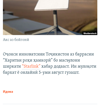
Акс аз бойгонӣ
Оҷонси инноватсияи Тоҷикистон аз баррасии
“Харитаи роҳи ҳамкорӣ” бо масъулони
ширкати
“Starlink”
хабар додааст. Ин мулоқоти
бархат ё онлайнӣ 5-уми август гузашт.
Идома