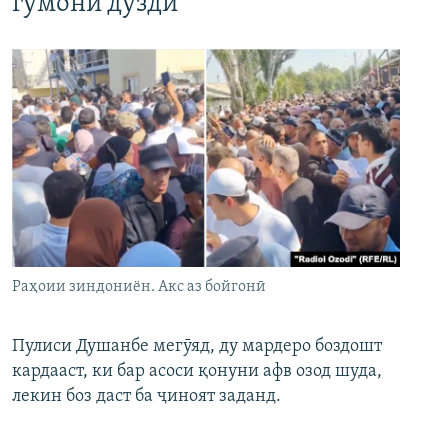
гумони дуздӣ
Раҳоии зиндониён. Акс аз бойгонӣ
Пулиси Душанбе мегӯяд, ду мардеро боздошт
кардааст, ки бар асоси қонуни афв озод шуда,
лекин боз даст ба ҷиноят заданд.