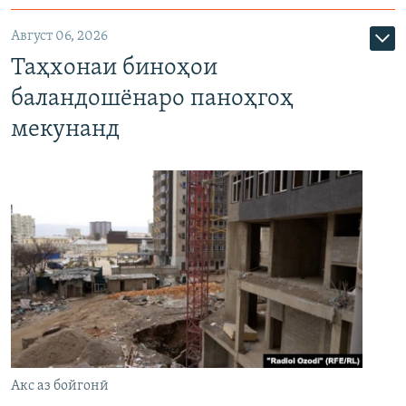
Август 06, 2026
Таҳхонаи биноҳои
баландошёнаро паноҳгоҳ
мекунанд
Акс аз бойгонӣ