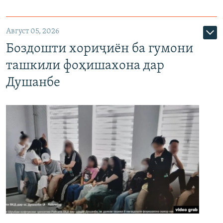
Август 05, 2026
Боздошти хориҷиён ба гумони
ташкили фоҳишахона дар
Душанбе