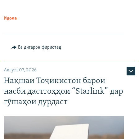
Идома
Ба дигарон фиристед
Август 07, 2026
Нақшаи Тоҷикистон барои
насби дастгоҳҳои “Starlink” дар
гӯшаҳои дурдаст