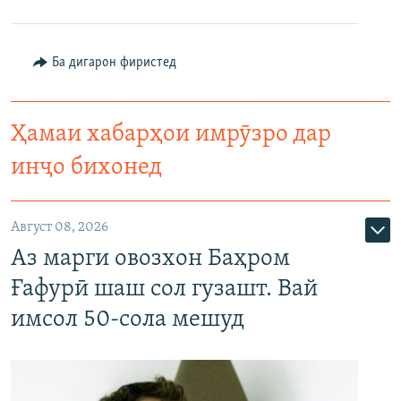
Ба дигарон фиристед
Ҳамаи хабарҳои имрӯзро дар
инҷо бихонед
Август 08, 2026
Аз марги овозхон Баҳром
Ғафурӣ шаш сол гузашт. Вай
имсол 50-сола мешуд