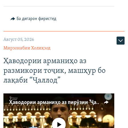
Ба дигарон фиристед
Август 05, 2026
Мирзонабии Холиқзод
Ҳаводории арманиҳо аз
размикори тоҷик, машҳур бо
лақаби “Ҷаллод”
Ҳаводории арманиҳо аз пирӯзии "Ҷаллод"-и тоҷик
Феълан кор намекунад