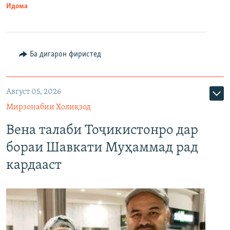
Идома
Ба дигарон фиристед
Август 05, 2026
Мирзонабии Холиқзод
Вена талаби Тоҷикистонро дар
бораи Шавкати Муҳаммад рад
кардааст