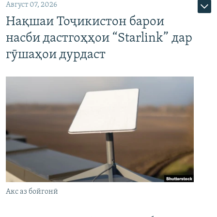
Август 07, 2026
Нақшаи Тоҷикистон барои
насби дастгоҳҳои “Starlink” дар
гӯшаҳои дурдаст
Акс аз бойгонӣ