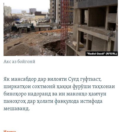
Акс аз бойгонӣ
Як мансабдор дар вилояти Суғд гуфтааст,
ширкатҳои сохтмонӣ ҳаққи фурӯши таҳхонаи
биноҳоро надоранд ва ин маконҳо ҳамчун
паноҳгоҳ дар ҳолати фавқулода истифода
мешаванд.