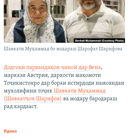
Шавкати Муҳаммад бо модараш Шарофат Шарифова
Додгоҳи парвандаҳои ҷиноӣ дар Вена
,
маркази Австрия, дархости мақомоти
Тоҷикистонро дар бораи истирдоди намояндаи
мухолифини тоҷик
Шавкати Муҳаммад
(Шавкатҷон Шарифов)
ва модару бародараш
рад кардааст.
Идома