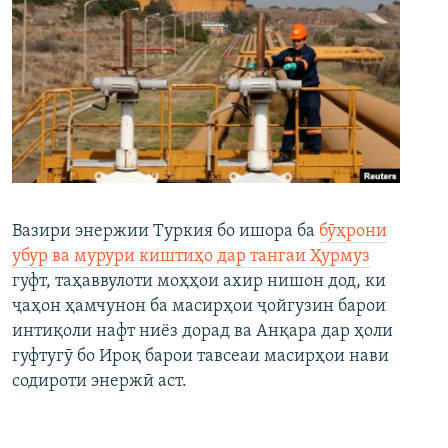
Вазири энержии Туркия бо ишора ба
бӯҳрони
убур ва мурури киштиҳо дар тангаи Ҳурмуз
гуфт, таҳаввулоти моҳҳои ахир нишон дод, ки
ҷаҳон ҳамчунон ба масирҳои ҷойгузин барои
интиқоли нафт ниёз дорад ва Анқара дар ҳоли
гуфтугӯ бо Ироқ барои тавсеаи масирҳои нави
содироти энержӣ аст.