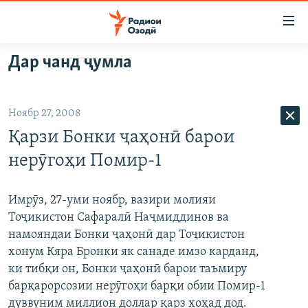
Пайвандҳои
дастрасӣ
Ҷаҳиш
Дар чанд ҷумла
ба
ГӮШАҲО
мояи
ГАПИ ОЗОД
СИЁСАТ
аслӣ
Ноябр 27, 2008
РӮЗГОРИ МУҲОҶИР
Ҷаҳиш
ИҚТИСОД
Қарзи Бонки ҷаҳонӣ барои
ба
САЛОМ, ХОҲАР
ҶОМЕА
феҳристи
нерӯгоҳи Помир-1
ТАҲҚИҚОТ
ҚАЗИЯИ "КРОКУС"
аслӣ
Ҷаҳиш
ҶАНГ ДАР УКРАИНА
ОСИЁИ МАРКАЗӢ
Имрӯз, 27-уми ноябр, вазири молияи
ба
Тоҷикистон Сафаралӣ Наҷмиддинов ва
НАЗАРИ МАРДУМ
ФАРҲАНГ
ҷустор
намояндаи Бонки ҷаҳонӣ дар Тоҷикистон
ЧАНДРАСОНАӢ
МЕҲМОНИ ОЗОДӢ
БЛОГИСТОН
хонум Кяра Бронки як санаде имзо карданд,
ки тибқи он, Бонки ҷаҳонӣ барои таъмиру
РӮЙХАТҲО
ВАРЗИШ
ОЗОДӢ ОНЛАЙН
ВИДЕО
барқарорсозии нерӯгоҳи барқи обии Помир-1
КИТОБҲОИ ОЗОДӢ
НИГОРИСТОН
дуввуним миллион доллар қарз хоҳад дод.