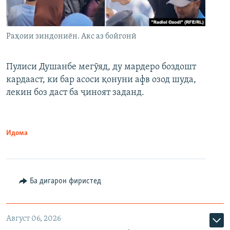
Раҳоии зиндониён. Акс аз бойгонӣ
Пулиси Душанбе мегӯяд, ду мардеро боздошт
кардааст, ки бар асоси қонуни афв озод шуда,
лекин боз даст ба ҷиноят заданд.
Идома
Ба дигарон фиристед
Август 06, 2026