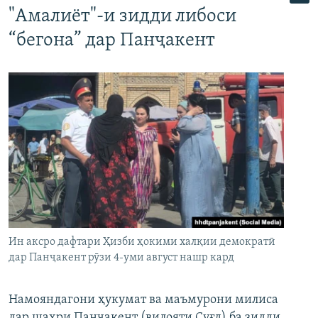
"Амалиёт"-и зидди либоси
“бегона” дар Панҷакент
Ин аксро дафтари Ҳизби ҳокими халқии демократӣ
дар Панҷакент рӯзи 4-уми август нашр кард
Намояндагони ҳукумат ва маъмурони милиса
дар шаҳри Панҷакент (вилояти Суғд) ба зидди,