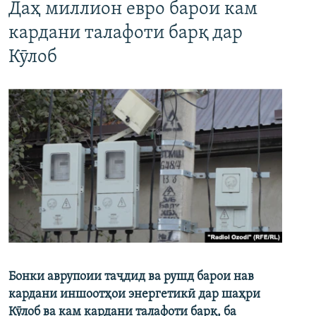
Даҳ миллион евро барои кам
кардани талафоти барқ дар
Кӯлоб
Бонки аврупоии таҷдид ва рушд барои нав
кардани иншоотҳои энергетикӣ дар шаҳри
Кӯлоб ва кам кардани талафоти барқ, ба