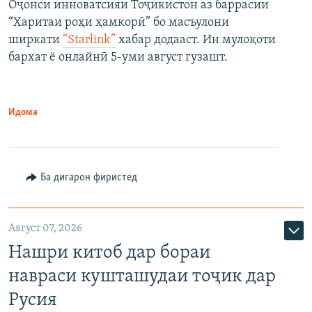
Оҷонси инноватсияи Тоҷикистон аз баррасии
“Харитаи роҳи ҳамкорӣ” бо масъулони
ширкати
“Starlink”
хабар додааст. Ин мулоқоти
бархат ё онлайнӣ 5-уми август гузашт.
Идома
Ба дигарон фиристед
Август 07, 2026
Нашри китоб дар бораи
навраси кушташудаи тоҷик дар
Русия