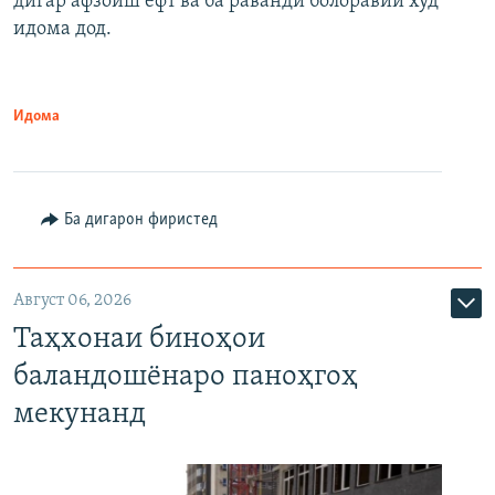
дигар афзоиш ёфт ва ба раванди болоравии худ
идома дод.
Идома
Ба дигарон фиристед
Август 06, 2026
Таҳхонаи биноҳои
баландошёнаро паноҳгоҳ
мекунанд