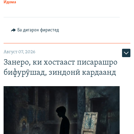
Идома
Ба дигарон фиристед
Август 07, 2026
Занеро, ки хостааст писарашро
бифурӯшад, зиндонӣ кардаанд