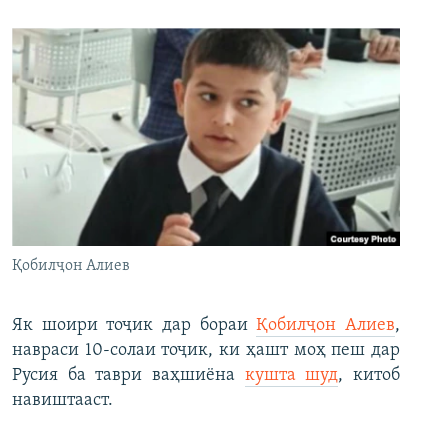
Қобилҷон Алиев
Як шоири тоҷик дар бораи
Қобилҷон Алиев
,
навраси 10-солаи тоҷик, ки ҳашт моҳ пеш дар
Русия ба таври ваҳшиёна
кушта шуд
, китоб
навиштааст.