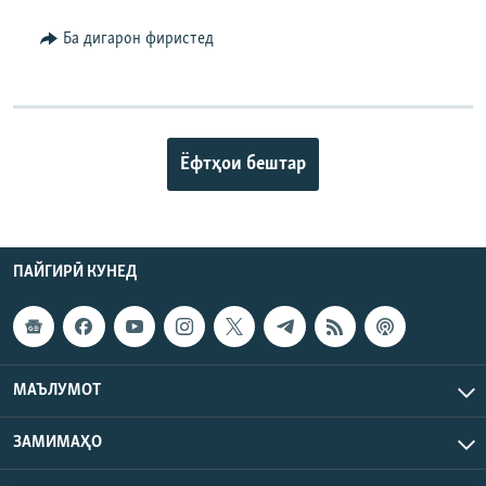
Ба дигарон фиристед
Ёфтҳои бештар
ПАЙГИРӢ КУНЕД
МАЪЛУМОТ
ЗАМИМАҲО