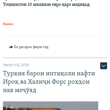
Тоҷикистон 10 миллион евро қарз медиҳад.
Идома
Ба дигарон фиристед
Август 06, 2026
Туркия барои интиқоли нафти
Ироқ ва Халиҷи Форс роҳҳои
нав меҷӯяд