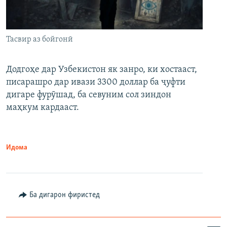
Тасвир аз бойгонӣ
Додгоҳе дар Узбекистон як занро, ки хостааст,
писарашро дар ивази 3300 доллар ба ҷуфти
дигаре фурӯшад, ба севуним сол зиндон
маҳкум кардааст.
Идома
Ба дигарон фиристед