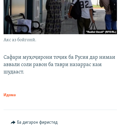
Акс аз бойгонӣ.
Сафари муҳоҷирони тоҷик ба Русия дар нимаи
аввали соли равон ба таври назаррас кам
шудааст.
Идома
Ба дигарон фиристед