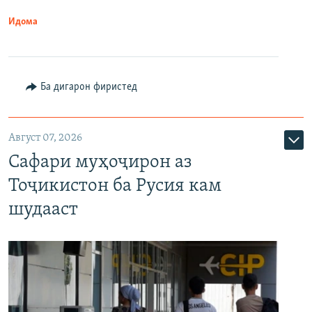
Идома
Ба дигарон фиристед
Август 07, 2026
Сафари муҳоҷирон аз
Тоҷикистон ба Русия кам
шудааст