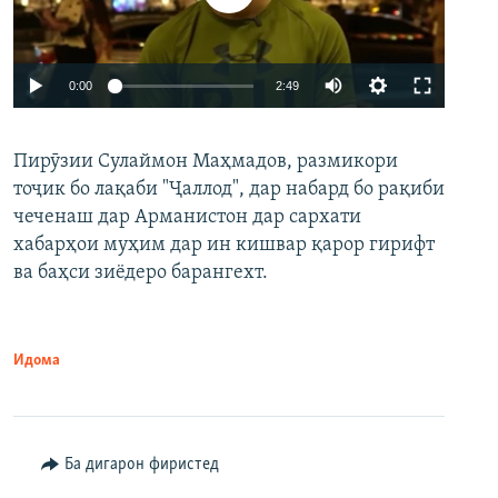
Auto
0:00
2:49
240p
Пирӯзии Сулаймон Маҳмадов, размикори
360p
тоҷик бо лақаби "Ҷаллод", дар набард бо рақиби
480p
Auto
240p
360p
480p
чеченаш дар Арманистон дар сархати
720p
хабарҳои муҳим дар ин кишвар қарор гирифт
720p
1080p
ва баҳси зиёдеро барангехт.
1080p
Идома
Ба дигарон фиристед