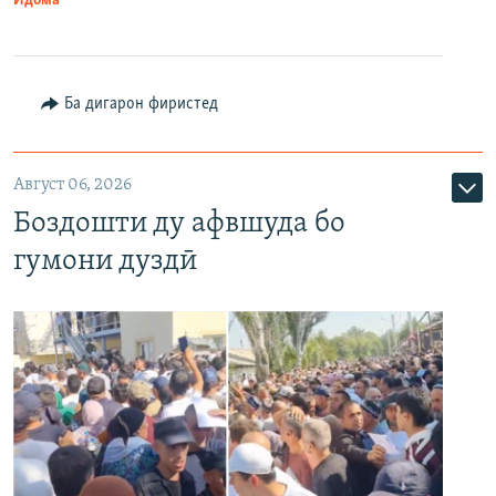
Идома
Ба дигарон фиристед
Август 06, 2026
Боздошти ду афвшуда бо
гумони дуздӣ