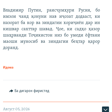
Владимир Путин, раисҷумҳури Русия, бо
имзои чанд қонуни нав иҷозат додааст, ки
назорат ба кор ва зиндагии хориҷиён дар ин
кишвар сахттар шавад. Ҷое, ки садҳо ҳазор
шаҳрванди Тоҷикистон низ бо умеди ёфтани
маоши муносиб ва зиндагии беҳтар қарор
доранд.
Идома
Ба дигарон фиристед
Август 05, 2026