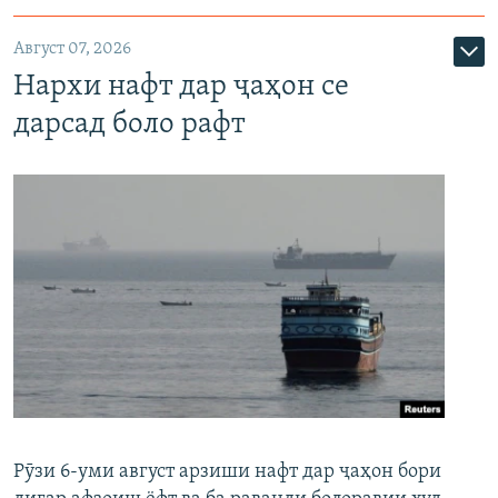
Август 07, 2026
Нархи нафт дар ҷаҳон се
дарсад боло рафт
Рӯзи 6-уми август арзиши нафт дар ҷаҳон бори