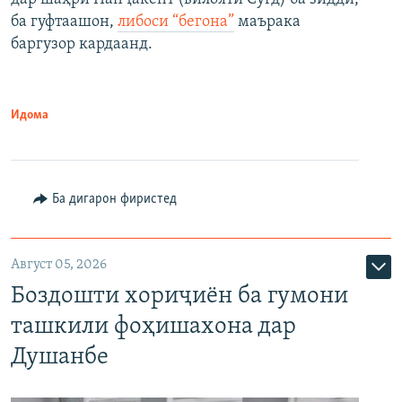
ба гуфтаашон,
либоси “бегона”
маърака
баргузор кардаанд.
Идома
Ба дигарон фиристед
Август 05, 2026
Боздошти хориҷиён ба гумони
ташкили фоҳишахона дар
Душанбе