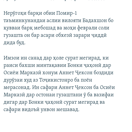
ГУЗОРИШҲОИ РАДИОӢ
Русский
Нерӯгоҳи барқи обии Помир-1
таъминкунандаи аслии вилояти Бадахшон бо
ПАЙГИРӢ КУНЕД
қувваи барқ мебошад ва моҳи феврали соли
гузашта он бар асари обхезӣ зарари ҷиддӣ
дида буд.
Имзои ин санад дар ҳоле сурат мегирад, ки
раиси бахши минтақавии Бонки ҷаҳонӣ дар
Ҳамаи сомонаҳои RFE/RL
Осиёи Марказӣ хонум Аннет Ҷексон боздиди
дурӯзаи худ аз Тоҷикистонро ба поён
мерасонад. Ин сафари Аннет Ҷексон ба Осиёи
Марказӣ дар остонаи гузаштани ӯ ба вазифаи
дигар дар Бонки ҷаҳонӣ сурат мегирад ва
сафари видоъӣ унвон мешавад.