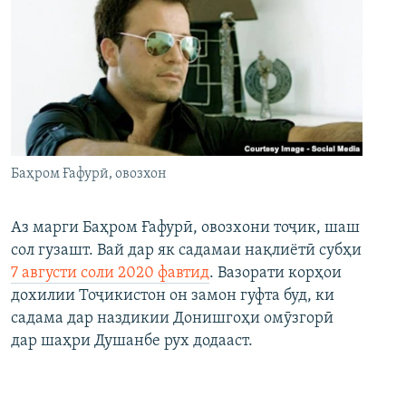
Баҳром Ғафурӣ, овозхон
Аз марги Баҳром Ғафурӣ, овозхони тоҷик, шаш
сол гузашт. Вай дар як садамаи нақлиётӣ субҳи
7 августи соли 2020 фавтид
. Вазорати корҳои
дохилии Тоҷикистон он замон гуфта буд, ки
садама дар наздикии Донишгоҳи омӯзгорӣ
дар шаҳри Душанбе рух додааст.