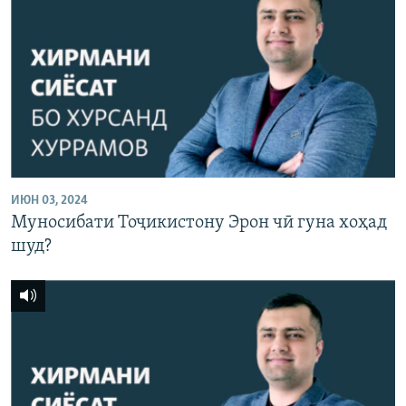
ИЮН 03, 2024
Муносибати Тоҷикистону Эрон чӣ гуна хоҳад
шуд?