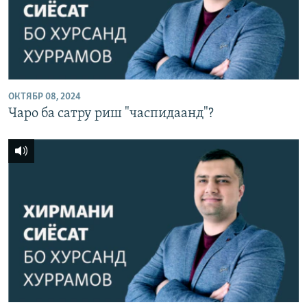
ГУЗОРИШҲОИ РАДИОӢ
Русский
ПАЙГИРӢ КУНЕД
ОКТЯБР 08, 2024
Чаро ба сатру риш "часпидаанд"?
Ҳамаи сомонаҳои RFE/RL