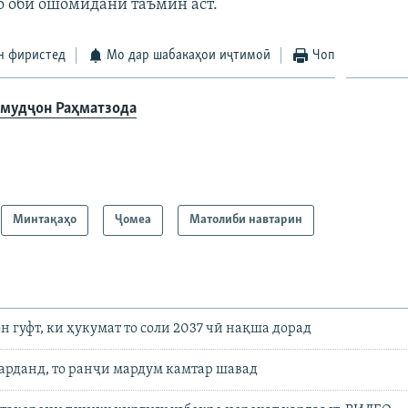
о оби ошомиданӣ таъмин аст.
н фиристед
Мо дар шабакаҳои иҷтимоӣ
Чоп
мудҷон Раҳматзода
Минтақаҳо
Ҷомeа
Матолиби навтарин
 гуфт, ки ҳукумат то соли 2037 чӣ нақша дорад
варданд, то ранҷи мардум камтар шавад