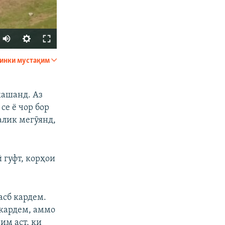
Auto
240p
инки мустақим
ФИРИСТЕД
360p
480p
кашанд. Аз
се ё чор бор
720p
алик мегӯянд,
1080p
 гуфт, корҳои
px
бар
асб кардем.
 кардем, аммо
им аст, ки