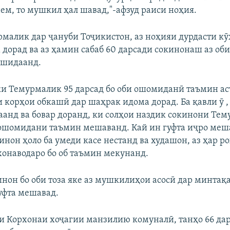
нем, то мушкил ҳал шавад,"-афзуд раиси ноҳия.
малик дар ҷануби Тоҷикистон, аз ноҳияи дурдасти кӯ
м дорад ва аз ҳамин сабаб 60 дарсади сокинонаш аз о
ашидаанд.
и Темурмалик 95 дарсад бо оби ошомиданӣ таъмин аст
и корҳои обкашӣ дар шаҳрак идома дорад. Ба қавли ӯ ,
аанд ва бовар доранд, ки солҳои наздик сокинони Те
 ошомидани таъмин мешаванд. Кай ин гуфта иҷро меш
кинон ҳоло ба умеди касе нестанд ва худашон, аз ҳар р
хонаводаро бо об таъмин мекунанд.
нон бо оби тоза яке аз мушкилиҳои асосӣ дар минтақ
уфта мешавад.
и Корхонаи хоҷагии манзилию комуналӣ, танҳо 66 да