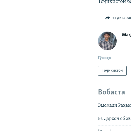
Тоҷикистон б
Ба дигаро
Маҳ
Гӯшаҳо
Тоҷикистон
Вобаста
Эмомалӣ Раҳмон
Ба Дархон об о