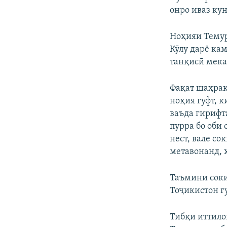
онро иваз ку
Ноҳияи Темур
Кӯлу дарё ка
танқисӣ мек
Фақат шаҳрак
ноҳия гуфт, к
ваъда гирифт
пурра бо оби
нест, вале со
метавонанд, 
Таъмини соки
Тоҷикистон г
Тибқи иттило