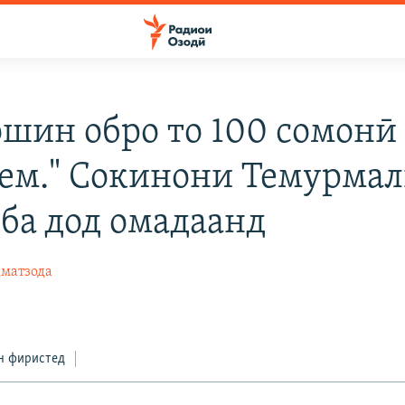
ошин обро то 100 сомонӣ
ем." Сокинони Темурмал
 ба дод омадаанд
матзода
н фиристед