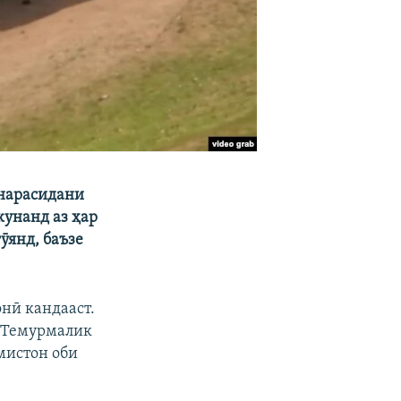
 нарасидани
унанд аз ҳар
ӯянд, баъзе
нӣ кандааст.
и Темурмалик
мистон оби