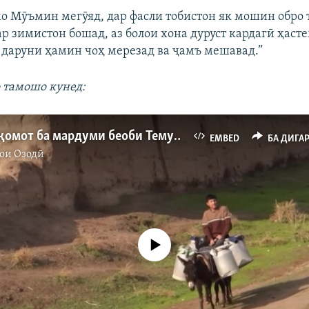
о Мӯъмин мегӯяд, дар фасли тобистон як мошин обро 
р зимистон бошад, аз болои хона дуруст кардагӣ ҳасте
а даруни ҳамин чоҳ мерезад ва ҷамъ мешавад.”
 тамошо кунед:
Ваъдаи мақомот ба мардуми беоби Темурмалик
EMBED
БА ДИГА
ои Озодӣ
Феълан кор намекунад