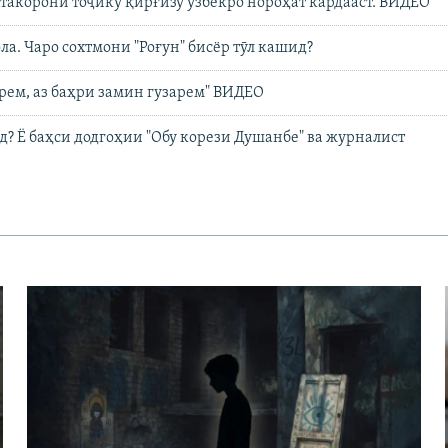
ахтакорони тоҷику қирғизу узбекро нороҳат кардааст. ВИДЕО
ла. Чаро сохтмони "Роғун" бисёр тӯл кашид?
урем, аз баҳри замин гузарем" ВИДЕО
яд? Ё баҳси додгоҳии "Обу корези Душанбе" ва журналист