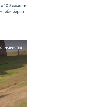
то 100 сомонӣ
м, оби борон
РОН ФИРИСТЕД