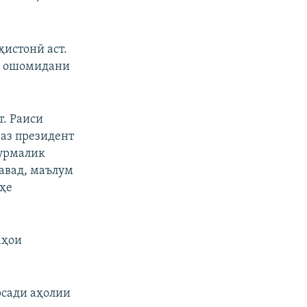
ҳистонӣ аст.
би ошомидани
. Раиси
 аз президент
мурмалик
авад, маълум
оҳе
аҳои
рсади аҳолии