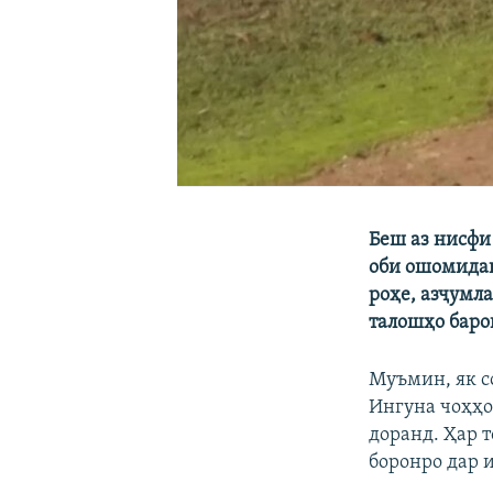
Беш аз нисфи
оби ошомида
роҳе, азҷумл
талошҳо баро
Муъмин, як с
Ингуна чоҳҳо
доранд. Ҳар 
боронро дар 