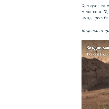
Ҳамсуҳбати м
мехаранд. “Да
омада рост б
Видеоро инҷо
Таҳияи
Ради