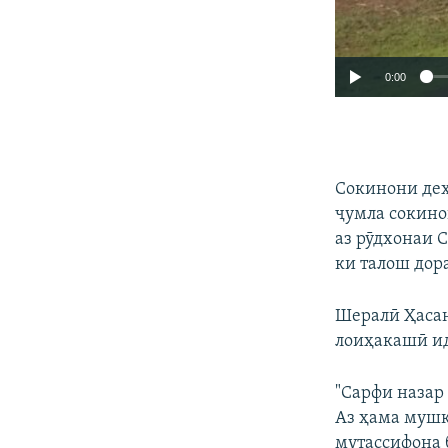
0:00
Сокинони деҳо
ҷумла сокино
аз рӯдхонаи 
ки талош дор
Шералӣ Ҳасан
лоиҳакашӣ и
"Сарфи назар
Аз ҳама мушк
мутассифона 