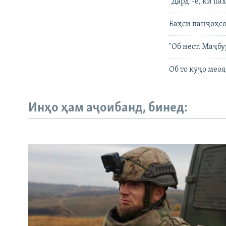
"Дард"-е, ки п
Баҳси панҷоҳсо
"Об нест. Маҷб
Об то куҷо мео
Инҳо ҳам аҷоибанд, бинед: