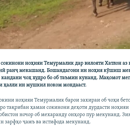
 сокинони ноҳияи Темурмалик дар вилояти Хатлон аз
нӣ ранҷ мекашанд. Бошандагони ин ноҳия кӯшиш мек
а кандани чоҳ худро бо об таъмин кунанд. Мақомот мег
и ҳалли ин мушкил ноком мондааст.
окини ноҳияи Темурмалик барои захираи об чоҳи бето
ро тақрибан ҳамаи сокинони деҳоти дурдасти ноҳия
тобистон ночор об мехаранду онҳоро пур мекунанд. Зи
ин зарфҳо ҷамъ ва истифода мекунанд.