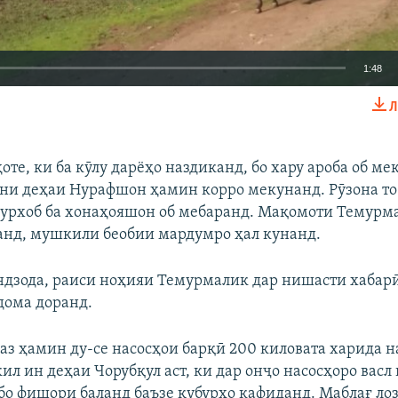
1:48
Л
EMBED
БА ДИГАРОН 
те, ки ба кӯлу дарёҳо наздиканд, бо хару ароба об ме
ни деҳаи Нурафшон ҳамин корро мекунанд. Рӯзона то 
Сурхоб ба хонаҳояшон об мебаранд. Мақомоти Темурм
Auto
240p
360p
480p
анд, мушкили беобии мардумро ҳал кунанд.
720p
1080p
дзода, раиси ноҳияи Темурмалик дар нишасти хабарӣ
дома доранд.
 аз ҳамин ду-се насосҳои барқӣ 200 киловата харида н
ил ин деҳаи Чорубқул аст, ки дар онҷо насосҳоро васл
бо фишори баланд баъзе қубурҳо кафиданд. Маблағ лоз