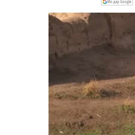
ГУЗОРИШҲОИ РАДИОӢ
Мо дар Google