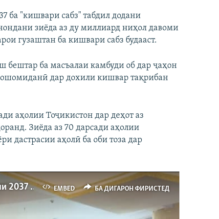
37 ба "кишвари сабз" табдил додани
ондани зиёда аз ду миллиард ниҳол давоми
арои гузаштан ба кишвари сабз будааст.
 бештар ба масъалаи камбуди об дар ҷаҳон
и ошомиданӣ дар дохили кишвар тақрибан
ади аҳолии Тоҷикистон дар деҳот аз
оранд. Зиёда аз 70 дарсади аҳолии
ри дастрасии аҳолӣ ба оби тоза дар
Эмомалӣ Раҳмон гуфт, ки ҳукумат то соли 2037 чӣ нақша дорад
EMBED
БА ДИГАРОН ФИРИСТЕД