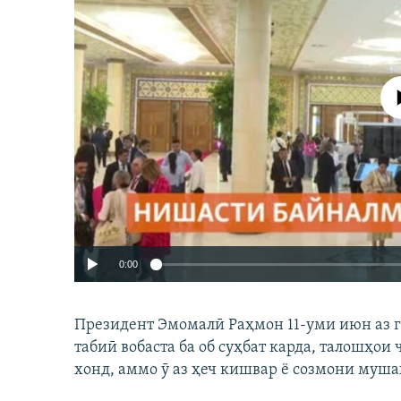
Феълан ко
0:00
Президент Эмомалӣ Раҳмон 11-уми июн аз 
табиӣ вобаста ба об суҳбат карда, талошҳо
хонд, аммо ӯ аз ҳеч кишвар ё созмони муша