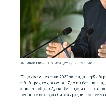
ГУЗОРИШҲОИ РАДИОӢ
Эмомалӣ Раҳмон, раиси ҷумҳури Тоҷикистон
"Тоҷикистон то соли 2032 тавлиди нерӯи ба
сабз ба роҳ хоҳад монд." Дар ин бора през
нишасти об дар Душанбе изҳори назар кард.
Тоҷикистон аз ҳисоби захираҳои обӣ истеҳс