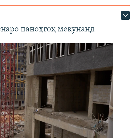
наро паноҳгоҳ мекунанд