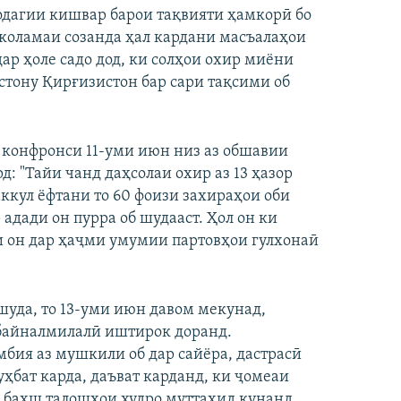
одагии кишвар барои тақвияти ҳамкорӣ бо
1080p
360p
480p
коламаи созанда ҳал кардани масъалаҳои
ар ҳоле садо дод, ки солҳои охир миёни
1080p
тону Қирғизистон бар сари тақсими об
р конфронси 11-уми июн низ аз обшавии
: "Тайи чанд даҳсолаи охир аз 13 ҳазор
ккул ёфтани то 60 фоизи захираҳои оби
адади он пурра об шудааст. Ҳол он ки
и он дар ҳаҷми умумии партовҳои гулхонаӣ
шуда, то 13-уми июн давом мекунад,
байналмилалӣ иштирок доранд.
бия аз мушкили об дар сайёра, дастрасӣ
уҳбат карда, даъват карданд, ки ҷомеаи
 бахш талошҳои худро муттаҳид кунанд.