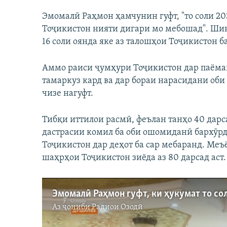
Эмомалӣ Раҳмон ҳамчунин гуфт, "то соли 20
Тоҷикистон нияти дигари мо мебошад". Шин
16 соли оянда яке аз талошҳои Тоҷикистон б
Аммо раиси ҷумҳури Тоҷикистон дар паёмаш
тамаркуз кард ва дар бораи нарасидани об
чизе нагуфт.
Тибқи иттилои расмӣ, феълан танҳо 40 дарс
дастрасии комил ба оби ошомиданӣ бархӯрд
Тоҷикистон дар деҳот ба сар мебаранд. Меъё
шаҳрҳои Тоҷикистон зиёда аз 80 дарсад аст.
Аз ҷониби
Радиои Озодӣ