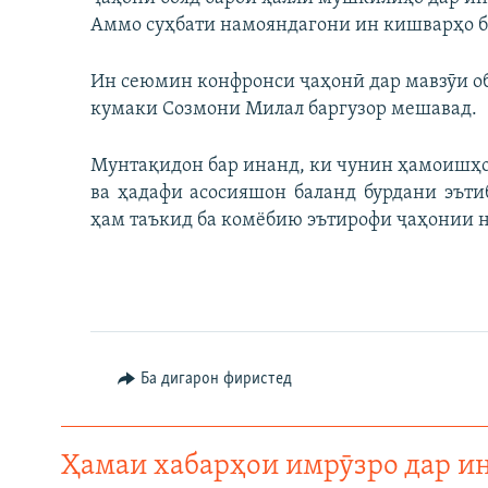
Аммо суҳбати намояндагони ин кишварҳо б
Ин сеюмин конфронси ҷаҳонӣ дар мавзӯи об
кумаки Созмони Милал баргузор мешавад.
Мунтақидон бар инанд, ки чунин ҳамоишҳо 
ва ҳадафи асосияшон баланд бурдани эъти
ҳам таъкид ба комёбию эътирофи ҷаҳонии н
Ба дигарон фиристед
Ҳамаи хабарҳои имрӯзро дар и