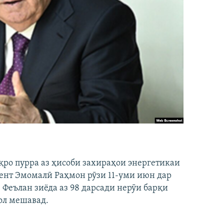
рқро пурра аз ҳисоби захираҳои энергетикаи
идент Эмомалӣ Раҳмон рӯзи 11-уми июн дар
 Феълан зиёда аз 98 дарсади нерӯи барқи
ол мешавад.