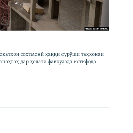
ширкатҳои сохтмонӣ ҳаққи фурӯши таҳхонаи
аноҳгоҳ дар ҳолати фавқулода истифода