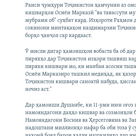
Раиси ҷумҳури Тоҷикистон ҳамчунин аз ом
Auto
240p
кишварҳои Осиёи Марказӣ "ва тавассути му
мубрами об" суҳбат кард. Изҳороти Раҳмон д
720p
сокинони минтақаҳои наздимарзии Тоҷикис
борҳо ҷанҷол сар кардааст.
Ӯ мисли дигар ҳамоишҳои вобаста ба об да
пиряхҳо дар Тоҷикистон изҳори ташвиш кард
пиряхи кишвари мо, ки манбаи асосии таша
Осиёи Марказиро ташкил медиҳад, як ҳазор 
Тоҷикистон кишвари саноатӣ набуда, ҳисса
ночиз аст."
Дар ҳамоиши Душанбе, ки 11-уми июн оғоз 
намояндагони даҳҳо кишвар ва созмонҳои 
Намояндагони Босния ва Ҳерсеговина ва Зам
надоштани миллионҳо нафар ба оби тоза ӯ с
ҷаҳонӣ бояд барои ҳалли мушкилиҳо дар ин