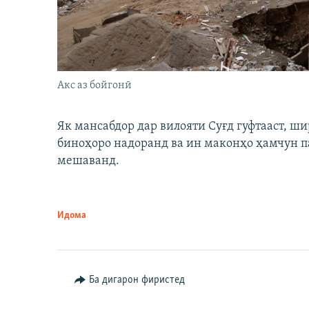
Акс аз бойгонӣ
Як мансабдор дар вилояти Суғд гуфтааст, 
биноҳоро надоранд ва ин маконҳо ҳамчун п
мешаванд.
Идома
Ба дигарон фиристед