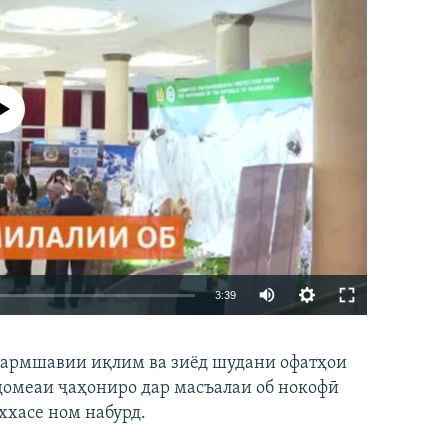
р намекунад
Auto
3:39
240p
EMBED
БА ДИГАРОН ФИРИСТЕД
гармшавии иқлим ва зиёд шудани офатҳои
360p
и ҷомеаи ҷаҳониро дар масъалаи об нокофӣ
480p
ххасе ном набурд.
720p