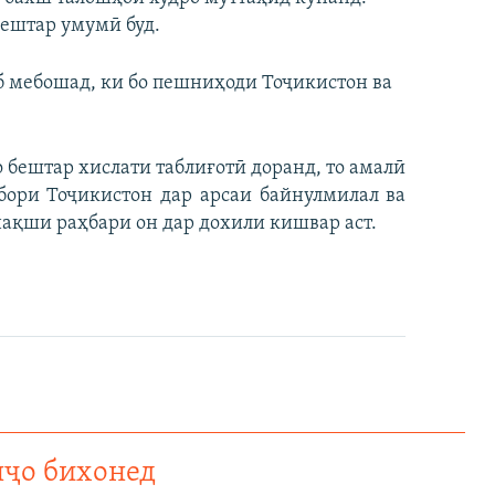
ештар умумӣ буд.
 мебошад, ки бо пешниҳоди Тоҷикистон ва
бештар хислати таблиғотӣ доранд, то амалӣ
бори Тоҷикистон дар арсаи байнулмилал ва
ақши раҳбари он дар дохили кишвар аст.
нҷо бихонед