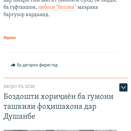
дар шаҳри Панҷакент (вилояти Суғд) ба зидди,
ба гуфтаашон,
либоси “бегона”
маърака
баргузор кардаанд.
Идома
Ба дигарон фиристед
Август 05, 2026
Боздошти хориҷиён ба гумони
ташкили фоҳишахона дар
Душанбе