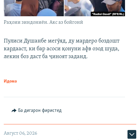
Раҳоии зиндониён. Акс аз бойгонӣ
Пулиси Душанбе мегӯяд, ду мардеро боздошт
кардааст, ки бар асоси қонуни афв озод шуда,
лекин боз даст ба ҷиноят заданд.
Идома
Ба дигарон фиристед
Август 06, 2026