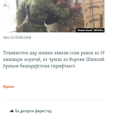
Акс аз бойгонӣ
Тоҷикистон дар нимаи аввали соли равон аз 19
кишвари хориҷӣ, аз ҷумла аз Кореяи Шимолӣ
ёриҳои башардӯстона гирифтааст.
Идома
Ба дигарон фиристед