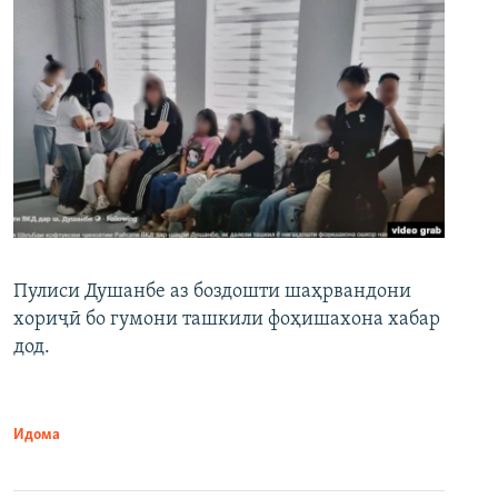
Пулиси Душанбе аз боздошти шаҳрвандони
хориҷӣ бо гумони ташкили фоҳишахона хабар
дод.
Идома