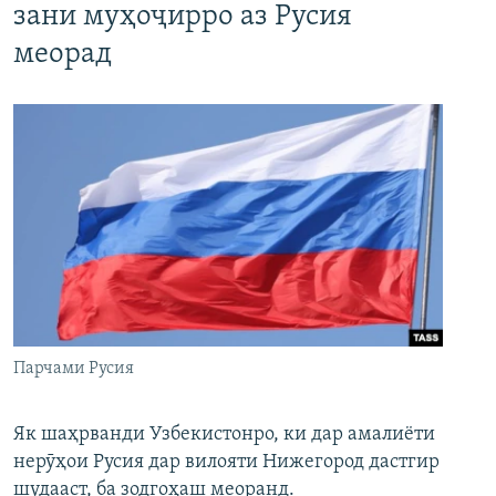
зани муҳоҷирро аз Русия
меорад
Парчами Русия
Як шаҳрванди Узбекистонро, ки дар амалиёти
нерӯҳои Русия дар вилояти Нижегород дастгир
шудааст, ба зодгоҳаш меоранд.