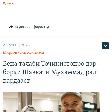
Идома
Ба дигарон фиристед
Август 05, 2026
Мирзонабии Холиқзод
Вена талаби Тоҷикистонро дар
бораи Шавкати Муҳаммад рад
кардааст