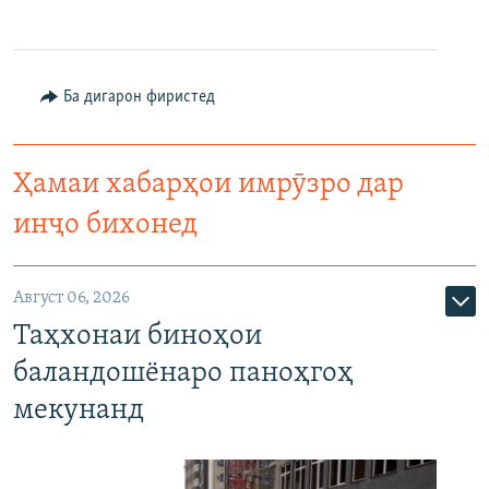
Ба дигарон фиристед
Ҳамаи хабарҳои имрӯзро дар
инҷо бихонед
Август 06, 2026
Таҳхонаи биноҳои
баландошёнаро паноҳгоҳ
мекунанд