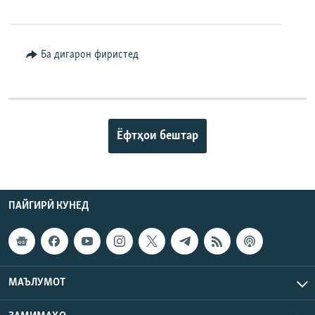
Ба дигарон фиристед
Ёфтҳои бештар
ПАЙГИРӢ КУНЕД
МАЪЛУМОТ