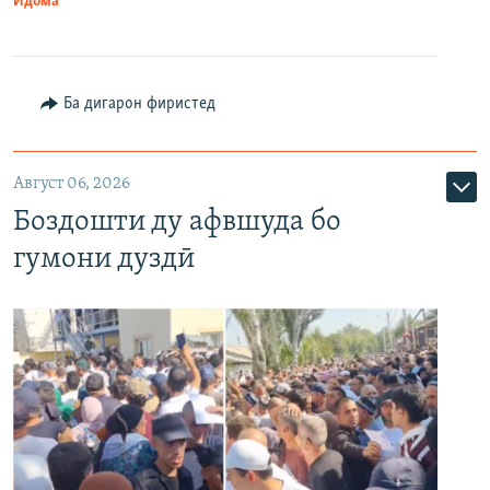
Идома
Ба дигарон фиристед
Август 06, 2026
Боздошти ду афвшуда бо
гумони дуздӣ