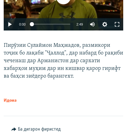
Auto
0:00
2:49
240p
Пирӯзии Сулаймон Маҳмадов, размикори
360p
тоҷик бо лақаби "Ҷаллод", дар набард бо рақиби
480p
Auto
240p
360p
480p
чеченаш дар Арманистон дар сархати
720p
хабарҳои муҳим дар ин кишвар қарор гирифт
720p
1080p
ва баҳси зиёдеро барангехт.
1080p
Идома
Ба дигарон фиристед