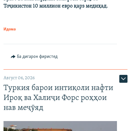
Тоҷикистон 10 миллион евро қарз медиҳад.
Идома
Ба дигарон фиристед
Август 06, 2026
Туркия барои интиқоли нафти
Ироқ ва Халиҷи Форс роҳҳои
нав меҷӯяд