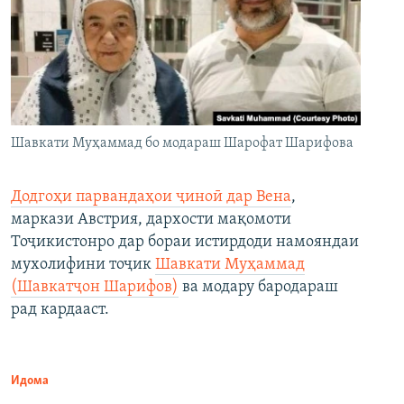
Шавкати Муҳаммад бо модараш Шарофат Шарифова
Додгоҳи парвандаҳои ҷиноӣ дар Вена
,
маркази Австрия, дархости мақомоти
Тоҷикистонро дар бораи истирдоди намояндаи
мухолифини тоҷик
Шавкати Муҳаммад
(Шавкатҷон Шарифов)
ва модару бародараш
рад кардааст.
Идома