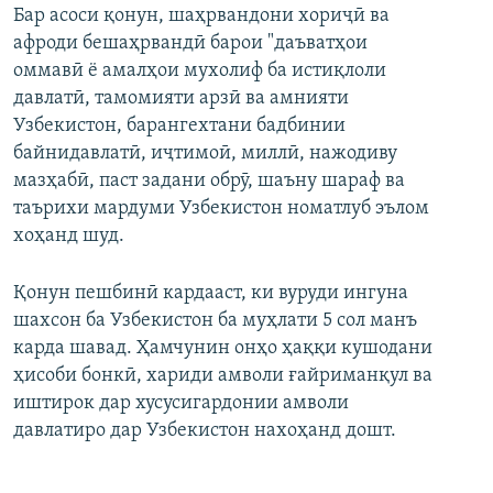
Бар асоси қонун, шаҳрвандони хориҷӣ ва
афроди бешаҳрвандӣ барои "даъватҳои
оммавӣ ё амалҳои мухолиф ба истиқлоли
давлатӣ, тамомияти арзӣ ва амнияти
Узбекистон, барангехтани бадбинии
байнидавлатӣ, иҷтимоӣ, миллӣ, нажодиву
мазҳабӣ, паст задани обрӯ, шаъну шараф ва
таърихи мардуми Узбекистон номатлуб эълом
хоҳанд шуд.
Қонун пешбинӣ кардааст, ки вуруди ингуна
шахсон ба Узбекистон ба муҳлати 5 сол манъ
карда шавад. Ҳамчунин онҳо ҳаққи кушодани
ҳисоби бонкӣ, хариди амволи ғайриманқул ва
иштирок дар хусусигардонии амволи
давлатиро дар Узбекистон нахоҳанд дошт.