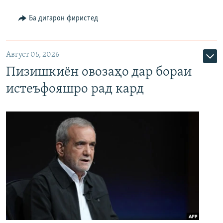
Ба дигарон фиристед
Август 05, 2026
Пизишкиён овозаҳо дар бораи
истеъфояшро рад кард