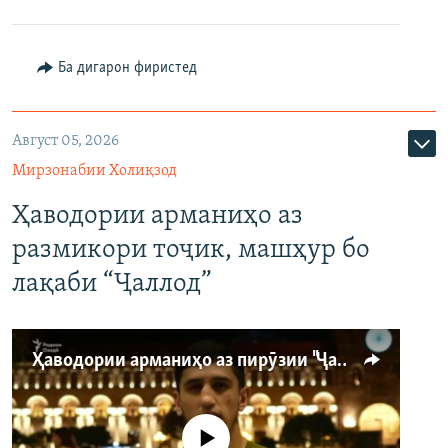
Ба дигарон фиристед
Август 05, 2026
Мирзонабии Холиқзод
Ҳаводории арманиҳо аз
размикори тоҷик, машҳур бо
лақаби “Ҷаллод”
Ҳаводории арманиҳо аз пирӯзии "Ҷаллод"-и тоҷик
Феълан кор намекунад