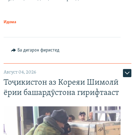
Идома
Ба дигарон фиристед
Август 04, 2026
Тоҷикистон аз Кореяи Шимолӣ
ёрии башардӯстона гирифтааст