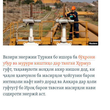
Вазири энержии Туркия бо ишора ба
бӯҳрони
убур ва мурури киштиҳо дар тангаи Ҳурмуз
гуфт, таҳаввулоти моҳҳои ахир нишон дод, ки
ҷаҳон ҳамчунон ба масирҳои ҷойгузин барои
интиқоли нафт ниёз дорад ва Анқара дар ҳоли
гуфтугӯ бо Ироқ барои тавсеаи масирҳои нави
содироти энержӣ аст.