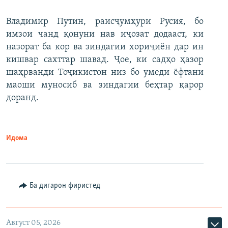
Владимир Путин, раисҷумҳури Русия, бо
имзои чанд қонуни нав иҷозат додааст, ки
назорат ба кор ва зиндагии хориҷиён дар ин
кишвар сахттар шавад. Ҷое, ки садҳо ҳазор
шаҳрванди Тоҷикистон низ бо умеди ёфтани
маоши муносиб ва зиндагии беҳтар қарор
доранд.
Идома
Ба дигарон фиристед
Август 05, 2026