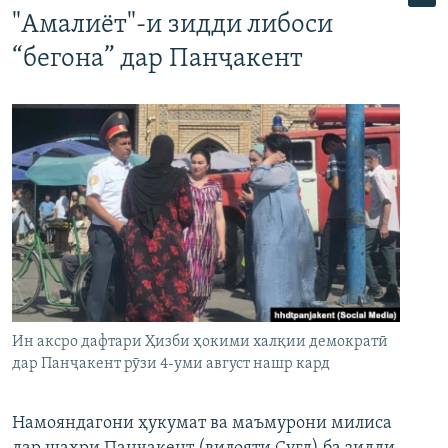
"Амалиёт"-и зидди либоси
“бегона” дар Панҷакент
Ин аксро дафтари Ҳизби ҳокими халқии демократӣ
дар Панҷакент рӯзи 4-уми август нашр кард
Намояндагони ҳукумат ва маъмурони милиса