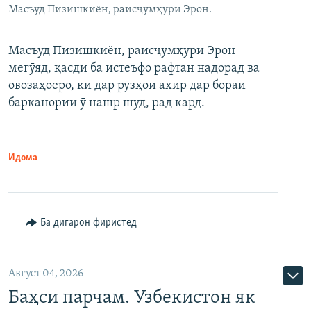
Масъуд Пизишкиён, раисҷумҳури Эрон.
Масъуд Пизишкиён, раисҷумҳури Эрон
мегӯяд, қасди ба истеъфо рафтан надорад ва
овозаҳоеро, ки дар рӯзҳои ахир дар бораи
барканории ӯ нашр шуд, рад кард.
Идома
Ба дигарон фиристед
Август 04, 2026
Баҳси парчам. Узбекистон як