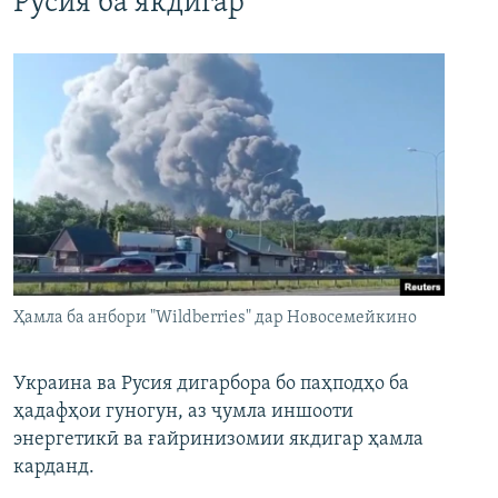
Русия ба якдигар
Ҳамла ба анбори "Wildberries" дар Новосемейкино
Украина ва Русия дигарбора бо паҳподҳо ба
ҳадафҳои гуногун, аз ҷумла иншооти
энергетикӣ ва ғайринизомии якдигар ҳамла
карданд.