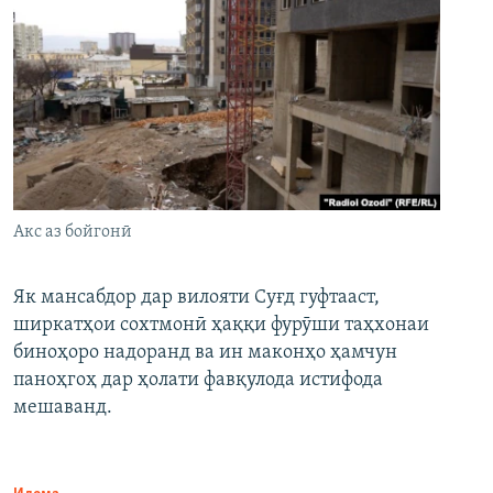
Акс аз бойгонӣ
Як мансабдор дар вилояти Суғд гуфтааст,
ширкатҳои сохтмонӣ ҳаққи фурӯши таҳхонаи
биноҳоро надоранд ва ин маконҳо ҳамчун
паноҳгоҳ дар ҳолати фавқулода истифода
мешаванд.