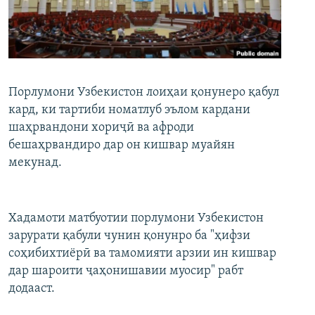
ГУЗОРИШҲОИ РАДИОӢ
Русский
ПАЙГИРӢ КУНЕД
Порлумони Узбекистон лоиҳаи қонунеро қабул
кард, ки тартиби номатлуб эълом кардани
шаҳрвандони хориҷӣ ва афроди
бешаҳрвандиро дар он кишвар муайян
Ҳамаи сомонаҳои RFE/RL
мекунад.
Хадамоти матбуотии порлумони Узбекистон
зарурати қабули чунин қонунро ба "ҳифзи
соҳибихтиёрӣ ва тамомияти арзии ин кишвар
дар шароити ҷаҳонишавии муосир" рабт
додааст.