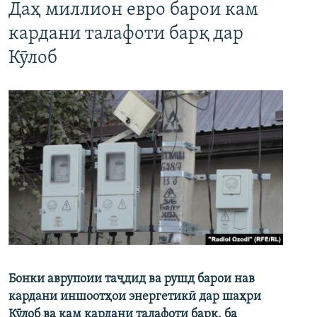
Даҳ миллион евро барои кам
кардани талафоти барқ дар
Кӯлоб
Бонки аврупоии таҷдид ва рушд барои нав
кардани иншоотҳои энергетикӣ дар шаҳри
Кӯлоб ва кам кардани талафоти барқ, ба