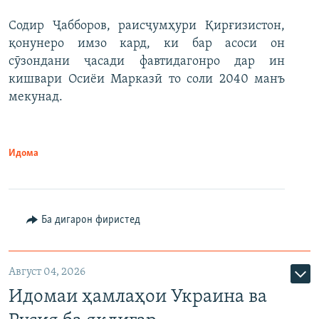
Содир Ҷабборов, раисҷумҳури Қирғизистон,
қонунеро имзо кард, ки бар асоси он
сӯзондани ҷасади фавтидагонро дар ин
кишвари Осиёи Марказӣ то соли 2040 манъ
мекунад.
Идома
Ба дигарон фиристед
Август 04, 2026
Идомаи ҳамлаҳои Украина ва