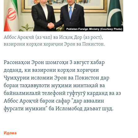
Аббос Ароқчӣ (аз чап) ва Исҳоқ Дор (аз рост),
вазирони корҳои хориҷии Эрон ва Покистон.
Расонаҳои Эрон шомгоҳи 3 август хабар
доданд, ки вазирони корҳои хориҷии
Ҷумҳурии исломии Эрон ва Покистон дар
бораи таҳаввулоти муҳими минтақаӣ ва
байналмилалӣ телефонӣ гуфтугӯ карданд ва аз
Аббос Ароқчӣ барои сафар "дар аввалин
фурсати мумкин" ба Исломобод даъват шуд.
Идома