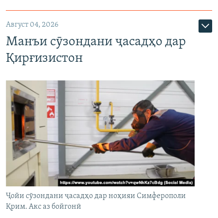
Август 04, 2026
Манъи сӯзондани ҷасадҳо дар
Қирғизистон
Ҷойи сӯзондани ҷасадҳо дар ноҳияи Симферополи
Қрим. Акс аз бойгонӣ