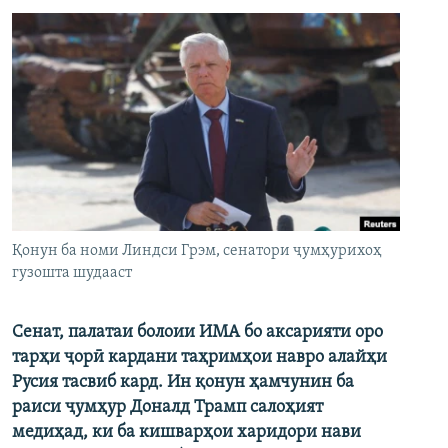
Қонун ба номи Линдси Грэм, сенатори ҷумҳурихоҳ
гузошта шудааст
Сенат, палатаи болоии ИМА бо аксарияти оро
тарҳи ҷорӣ кардани таҳримҳои навро алайҳи
Русия тасвиб кард. Ин қонун ҳамчунин ба
раиси ҷумҳур Доналд Трамп салоҳият
медиҳад, ки ба кишварҳои харидори нави