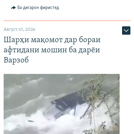
Ба дигарон фиристед
Август 10, 2026
Шарҳи мақомот дар бораи
афтидани мошин ба дарёи
Варзоб