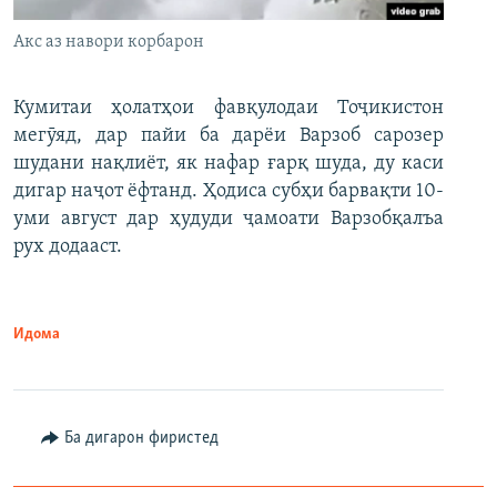
Акс аз навори корбарон
Кумитаи ҳолатҳои фавқулодаи Тоҷикистон
мегӯяд, дар пайи ба дарёи Варзоб сарозер
шудани нақлиёт, як нафар ғарқ шуда, ду каси
дигар наҷот ёфтанд. Ҳодиса субҳи барвақти 10-
уми август дар ҳудуди ҷамоати Варзобқалъа
рух додааст.
Идома
Ба дигарон фиристед