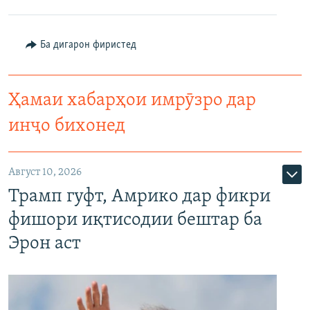
Ба дигарон фиристед
Ҳамаи хабарҳои имрӯзро дар
инҷо бихонед
Август 10, 2026
Трамп гуфт, Амрико дар фикри
фишори иқтисодии бештар ба
Эрон аст