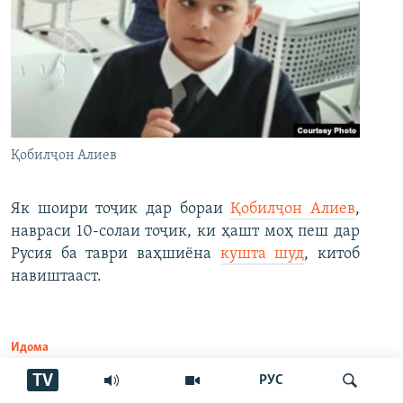
Қобилҷон Алиев
Як шоири тоҷик дар бораи
Қобилҷон Алиев
,
навраси 10-солаи тоҷик, ки ҳашт моҳ пеш дар
Русия ба таври ваҳшиёна
кушта шуд
, китоб
навиштааст.
Идома
TV
РУС