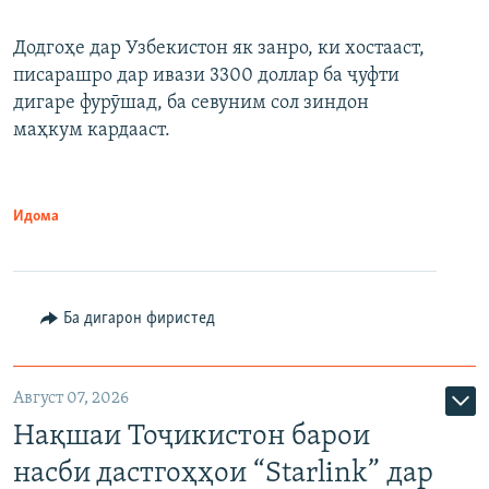
Додгоҳе дар Узбекистон як занро, ки хостааст,
писарашро дар ивази 3300 доллар ба ҷуфти
дигаре фурӯшад, ба севуним сол зиндон
маҳкум кардааст.
Идома
Ба дигарон фиристед
Август 07, 2026
Нақшаи Тоҷикистон барои
насби дастгоҳҳои “Starlink” дар