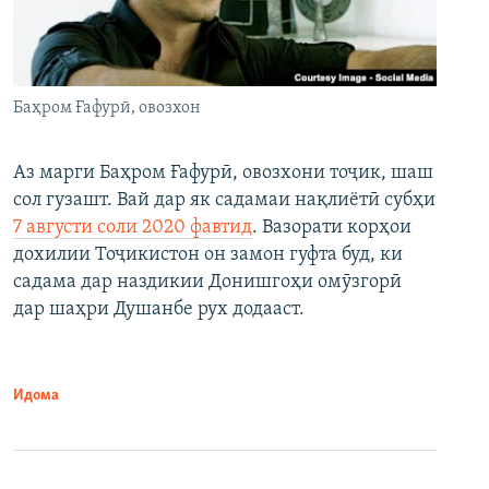
Баҳром Ғафурӣ, овозхон
Аз марги Баҳром Ғафурӣ, овозхони тоҷик, шаш
сол гузашт. Вай дар як садамаи нақлиётӣ субҳи
7 августи соли 2020 фавтид
. Вазорати корҳои
дохилии Тоҷикистон он замон гуфта буд, ки
садама дар наздикии Донишгоҳи омӯзгорӣ
дар шаҳри Душанбе рух додааст.
Идома