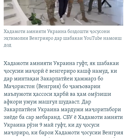
ГУЗОРИШҲОИ РАДИОӢ
Русский
ПАЙГИРӢ КУНЕД
Хадамоти амнияти Украина боздошти ҷосусони
эҳтимолии Венгрияро дар шабакаи YouTube намоиш
дод
Хадамоти амнияти Украина гуфт, як шабакаи
Ҳамаи сомонаҳои RFE/RL
ҷосусии маҷорӣ ё венгериро кашф намуд, ки
дар минтақаи Закарпатйеи ҳаммарз бо
Маҷористон (Венгрия) бо ҷамъоварии
маълумоти ҳассоси ҳарбӣ ва ҳам омӯзиши
афкори умум машғул шудааст. Дар
Закарпатйеи Украина мардуми маҷоритабори
зиёде ба сар мебаранд. СБУ ё Хадамоти амняти
Украина рӯзи 9 май гуфт, ки ду ҷосуси
маҷориро, ки барои Хадамоти ҷосусии Венгрия