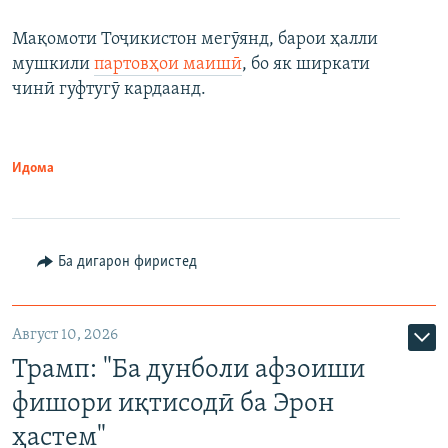
Мақомоти Тоҷикистон мегӯянд, барои ҳалли
мушкили
партовҳои маишӣ
, бо як ширкати
чинӣ гуфтугӯ кардаанд.
Идома
Ба дигарон фиристед
Август 10, 2026
Трамп: "Ба дунболи афзоиши
фишори иқтисодӣ ба Эрон
ҳастем"