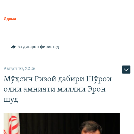
Идома
Ба дигарон фиристед
Август 10, 2026
Мӯҳсин Ризоӣ дабири Шӯрои
олии амнияти миллии Эрон
шуд