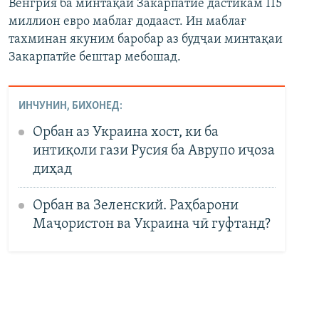
Венгрия ба минтақаи Закарпатйе дастикам 115
миллион евро маблағ додааст. Ин маблағ
тахминан якуним баробар аз будҷаи минтақаи
Закарпатйе бештар мебошад.
ИНЧУНИН, БИХОНЕД:
Орбан аз Украина хост, ки ба
интиқоли гази Русия ба Аврупо иҷоза
диҳад
Орбан ва Зеленский. Раҳбарони
Маҷористон ва Украина чӣ гуфтанд?