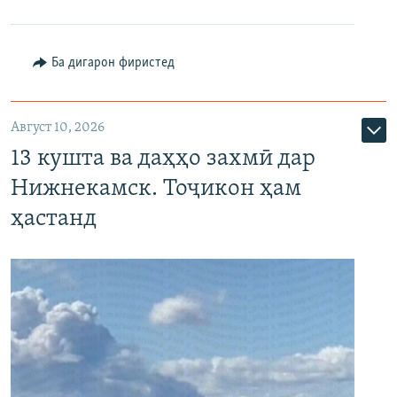
Ба дигарон фиристед
Август 10, 2026
13 кушта ва даҳҳо захмӣ дар
Нижнекамск. Тоҷикон ҳам
ҳастанд