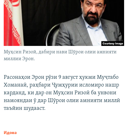
Муҳсин Ризоӣ, дабири нави Шӯрои олии амнияти
миллии Эрон.
Расонаҳои Эрон рӯзи 9 август ҳукми Муҷтабо
Хоманаӣ, раҳбари Ҷумҳурии исломиро нашр
карданд, ки дар он Муҳсин Ризоӣ ба унвони
намояндаи ӯ дар Шӯрои олии амнияти миллӣ
таъйин шудааст.
Идома