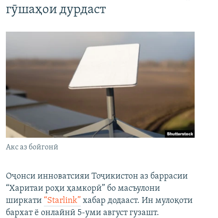
гӯшаҳои дурдаст
Акс аз бойгонӣ
Оҷонси инноватсияи Тоҷикистон аз баррасии
“Харитаи роҳи ҳамкорӣ” бо масъулони
ширкати
“Starlink”
хабар додааст. Ин мулоқоти
бархат ё онлайнӣ 5-уми август гузашт.