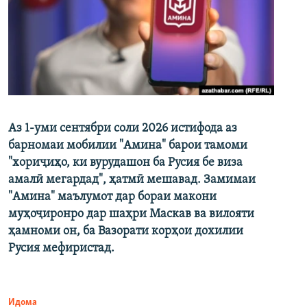
Аз 1-уми сентябри соли 2026 истифода аз
барномаи мобилии "Амина" барои тамоми
"хориҷиҳо, ки вурудашон ба Русия бе виза
амалӣ мегардад", ҳатмӣ мешавад. Замимаи
"Амина" маълумот дар бораи макони
муҳоҷиронро дар шаҳри Маскав ва вилояти
ҳамноми он, ба Вазорати корҳои дохилии
Русия мефиристад.
Идома