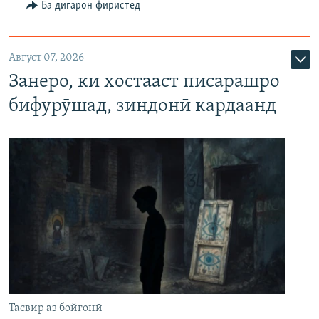
Ба дигарон фиристед
Август 07, 2026
Занеро, ки хостааст писарашро
бифурӯшад, зиндонӣ кардаанд
Тасвир аз бойгонӣ