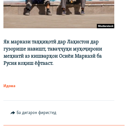
Як маркази таҳқиқотӣ дар Лаҳистон дар
гузорише навишт, таваҷҷуҳи муҳоҷирони
меҳнатӣ аз кишварҳои Осиёи Марказӣ ба
Русия коҳиш ёфтааст.
Идома
Ба дигарон фиристед