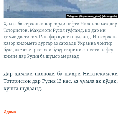
Ҳамла ба корхонаи коркарди нафти Нижнекамск дар
Тотористон. Мақомоти Русия гуфтанд, ки дар ин
ҳамла дастикам 13 нафар кушта шудаанд. Ин корхона
ҳазор километр дуртар аз сарҳади Украина ҷойгир
буда, яке аз марказҳои бузургтарини саноати нафту
кимиё дар Русия ба шумор меравад
Дар ҳамлаи паҳподӣ ба шаҳри Нижнекамски
Тотористон дар Русия 13 кас, аз ҷумла як кӯдак,
кушта шудаанд.
Идома