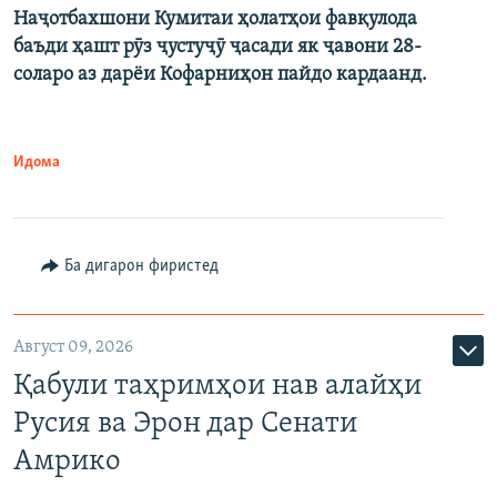
Наҷотбахшони Кумитаи ҳолатҳои фавқулода
баъди ҳашт рӯз ҷустуҷӯ ҷасади як ҷавони 28-
соларо аз дарёи Кофарниҳон пайдо кардаанд.
Идома
Ба дигарон фиристед
Август 09, 2026
Қабули таҳримҳои нав алайҳи
Русия ва Эрон дар Сенати
Амрико