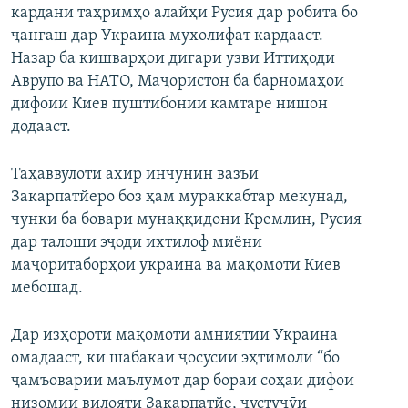
кардани таҳримҳо алайҳи Русия дар робита бо
ҷангаш дар Украина мухолифат кардааст.
Назар ба кишварҳои дигари узви Иттиҳоди
Аврупо ва НАТО, Маҷористон ба барномаҳои
дифоии Киев пуштибонии камтаре нишон
додааст.
Таҳаввулоти ахир инчунин вазъи
Закарпатйеро боз ҳам мураккабтар мекунад,
чунки ба бовари мунаққидони Кремлин, Русия
дар талоши эҷоди ихтилоф миёни
маҷоритаборҳои украина ва мақомоти Киев
мебошад.
Дар изҳороти мақомоти амниятии Украина
омадааст, ки шабакаи ҷосусии эҳтимолӣ “бо
ҷамъоварии маълумот дар бораи соҳаи дифои
низомии вилояти Закарпатйе, ҷустуҷӯи