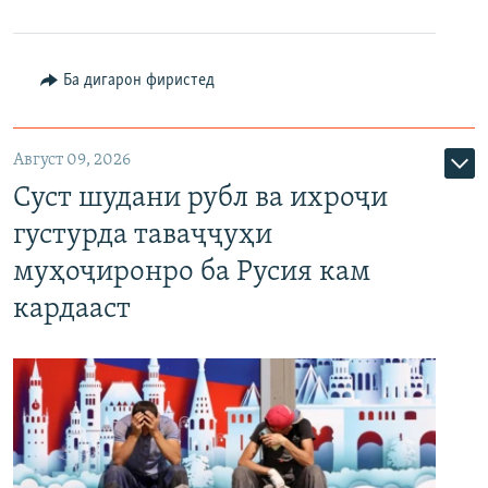
Ба дигарон фиристед
Август 09, 2026
Суст шудани рубл ва ихроҷи
густурда таваҷҷуҳи
муҳоҷиронро ба Русия кам
кардааст