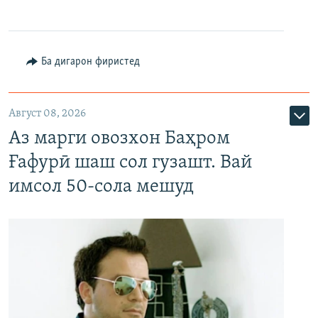
Ба дигарон фиристед
Август 08, 2026
Аз марги овозхон Баҳром
Ғафурӣ шаш сол гузашт. Вай
имсол 50-сола мешуд