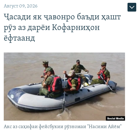
Август 09, 2026
Ҷасади як ҷавонро баъди ҳашт
рӯз аз дарёи Кофарниҳон
ёфтаанд
Акс аз саҳифаи фейсбукии рӯзномаи "Насими Айём"