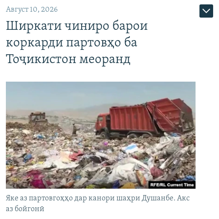
Август 10, 2026
Ширкати чиниро барои
коркарди партовҳо ба
Тоҷикистон меоранд
Яке аз партовгоҳҳо дар канори шаҳри Душанбе. Акс
аз бойгонӣ