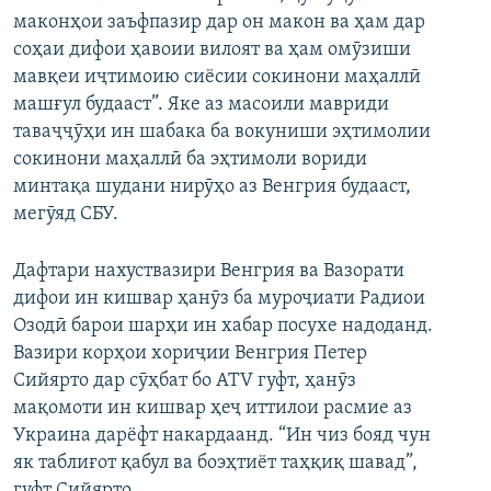
маконҳои заъфпазир дар он макон ва ҳам дар
соҳаи дифои ҳавоии вилоят ва ҳам омӯзиши
мавқеи иҷтимоию сиёсии сокинони маҳаллӣ
машғул будааст”. Яке аз масоили мавриди
таваҷҷӯҳи ин шабака ба вокуниши эҳтимолии
сокинони маҳаллӣ ба эҳтимоли вориди
минтақа шудани нирӯҳо аз Венгрия будааст,
мегӯяд СБУ.
Дафтари нахуствазири Венгрия ва Вазорати
дифои ин кишвар ҳанӯз ба муроҷиати Радиои
Озодӣ барои шарҳи ин хабар посухе надоданд.
Вазири корҳои хориҷии Венгрия Петер
Сийярто дар сӯҳбат бо ATV гуфт, ҳанӯз
мақомоти ин кишвар ҳеҷ иттилои расмие аз
Украина дарёфт накардаанд. “Ин чиз бояд чун
як таблиғот қабул ва боэҳтиёт таҳқиқ шавад”,
гуфт Сийярто.