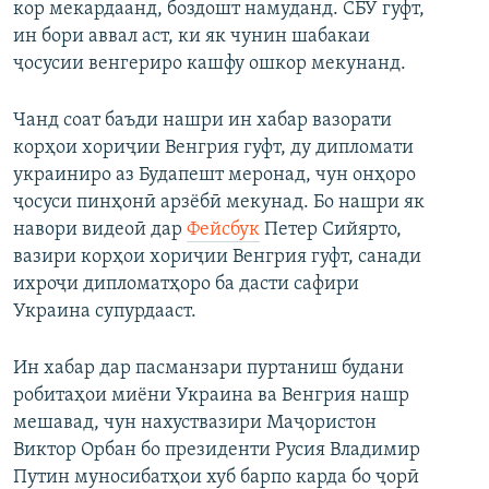
кор мекардаанд, боздошт намуданд. СБУ гуфт,
ин бори аввал аст, ки як чунин шабакаи
ҷосусии венгериро кашфу ошкор мекунанд.
Чанд соат баъди нашри ин хабар вазорати
корҳои хориҷии Венгрия гуфт, ду дипломати
украиниро аз Будапешт меронад, чун онҳоро
ҷосуси пинҳонӣ арзёбӣ мекунад. Бо нашри як
навори видеоӣ дар
Фейсбук
Петер Сийярто,
вазири корҳои хориҷии Венгрия гуфт, санади
ихроҷи дипломатҳоро ба дасти сафири
Украина супурдааст.
Ин хабар дар пасманзари пуртаниш будани
робитаҳои миёни Украина ва Венгрия нашр
мешавад, чун нахуствазири Маҷористон
Виктор Орбан бо президенти Русия Владимир
Путин муносибатҳои хуб барпо карда бо ҷорӣ