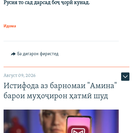
Русия то сад дарсад боҷ ҷорӣ кунад.
Идома
Ба дигарон фиристед
Август 09, 2026
Истифода аз барномаи "Амина"
барои муҳоҷирон ҳатмӣ шуд