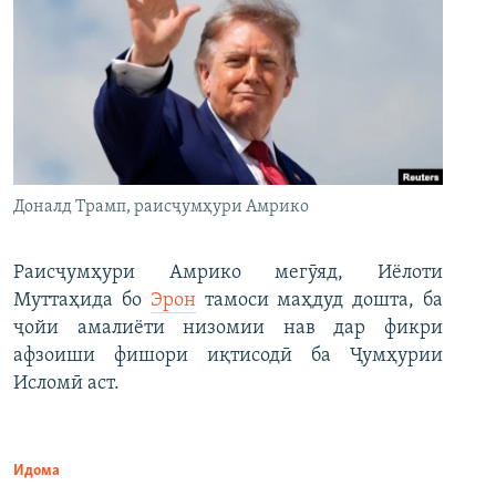
Доналд Трамп, раисҷумҳури Амрико
Раисҷумҳури Амрико мегӯяд, Иёлоти
Муттаҳида бо
Эрон
тамоси маҳдуд дошта, ба
ҷойи амалиёти низомии нав дар фикри
афзоиши фишори иқтисодӣ ба Ҷумҳурии
Исломӣ аст.
Идома