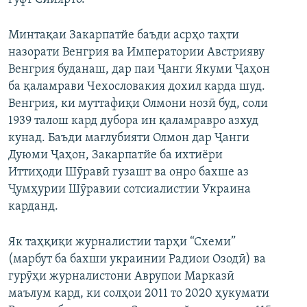
Минтақаи Закарпатйе баъди асрҳо таҳти
назорати Венгрия ва Императории Австрияву
Венгрия буданаш, дар паи Ҷанги Якуми Ҷаҳон
ба қаламрави Чехословакия дохил карда шуд.
Венгрия, ки муттафиқи Олмони нозӣ буд, соли
1939 талош кард дубора ин қаламравро азхуд
кунад. Баъди мағлубияти Олмон дар Ҷанги
Дуюми Ҷаҳон, Закарпатйе ба ихтиёри
Иттиҳоди Шӯравӣ гузашт ва онро бахше аз
Ҷумҳурии Шӯравии сотсиалистии Украина
карданд.
Як таҳқиқи журналистии тарҳи “Схеми”
(марбут ба бахши украинии Радиои Озодӣ) ва
гурӯҳи журналистони Аврупои Марказӣ
маълум кард, ки солҳои 2011 то 2020 ҳукумати