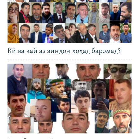
Кӣ ва кай аз зиндон хоҳад баромад?