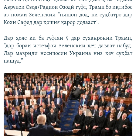
Аврупои Озод/Радиои Озодӣ гуфт, Трамп бо иқтибос
аз номаи Зеленский “нишон дод, ки суҳбатро дар
Кохи Сафед дар ҳошия қарор додааст".
Дар ҳоле ки ба гуфтаи ӯ дар суханронии Трамп,
“дар бораи истеъфои Зеленский ҳеч даъват набуд.
Дар мавриди носипосии Украина низ ҳеч суҳбат
нашуд.”