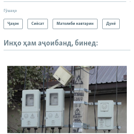
Гӯшаҳо
Ҷаҳон
Сиёсат
Матолиби навтарин
Дунё
Инҳо ҳам аҷоибанд, бинед: