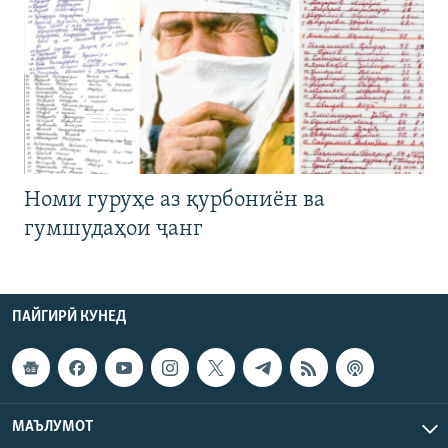
Номи гуруҳе аз қурбониён ва
гумшудаҳои ҷанг
ПАЙГИРӢ КУНЕД
МАЪЛУМОТ