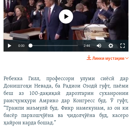
Феълан кор намекунад
Auto
0:00
2:44
240p
Линки мустақим
360p
Auto
240p
360p
480p
480p
Ребекка Гилл, профессори улуми сиёсӣ дар
Донишгоҳи Невада, ба Радиои Озодӣ гуфт, паёми
720p
720p
1080p
беш аз 100-дақиқаӣ дарозтарин суханронии
1080p
раисҷумҳури Амрико дар Конгресс буд. Ӯ гуфт,
“Трампи маъмулӣ буд. Фикр намекунам, аз он ки
бисёр пархошҷӯёна ва ҷидолҷӯёна буд, касеро
ҳайрон карда бошад.”