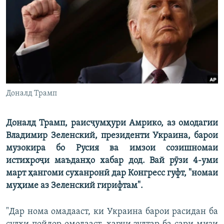
ГУЗОРИШҲОИ РАДИОӢ
Русский
ПАЙГИРӢ КУНЕД
Доналд Трамп
Ҳамаи сомонаҳои RFE/RL
Доналд Трамп, раисҷумҳури Амрико, аз омодагии
Владимир Зеленский, президенти Украина, барои
музокира бо Русия ва имзои созишномаи
истихроҷи маъданҳо хабар дод. Вай рӯзи 4-уми
март ҳангоми суханронӣ дар Конгресс гуфт, "номаи
муҳиме аз Зеленский гирифтам".
"Дар нома омадааст, ки Украина барои расидан ба