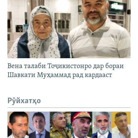
Вена талаби Тоҷикистонро дар бораи
Шавкати Муҳаммад рад кардааст
Рӯйхатҳо