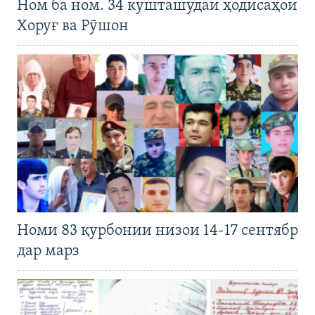
Ном ба ном. 34 кушташудаи ҳодисаҳои
Хоруғ ва Рӯшон
Номи 83 қурбонии низои 14-17 сентябр
дар марз