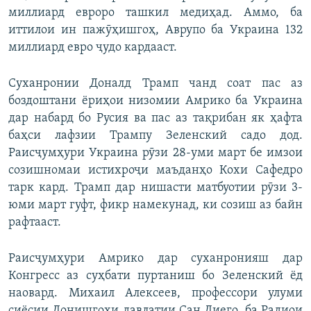
миллиард евроро ташкил медиҳад. Аммо, ба
иттилои ин пажӯҳишгоҳ, Аврупо ба Украина 132
миллиард евро ҷудо кардааст.
Суханронии Доналд Трамп чанд соат пас аз
боздоштани ёриҳои низомии Амрико ба Украина
дар набард бо Русия ва пас аз тақрибан як ҳафта
баҳси лафзии Трампу Зеленский садо дод.
Раисҷумҳури Украина рӯзи 28-уми март бе имзои
созишномаи истихроҷи маъданҳо Кохи Сафедро
тарк кард. Трамп дар нишасти матбуотии рӯзи 3-
юми март гуфт, фикр намекунад, ки созиш аз байн
рафтааст.
Раисҷумҳури Амрико дар суханронияш дар
Конгресс аз суҳбати пуртаниш бо Зеленский ёд
наовард. Михаил Алексеев, профессори улуми
сиёсии Донишгоҳи давлатии Сан Диего, ба Радиои