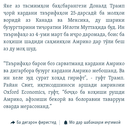
Яке аз тасмимҳои баҳсбарангези Доналд Трамп
ҷорӣ кардани таърифаҳои 25-дарсадӣ ба молҳои
воридӣ аз Канада ва Мексика, ду шарики
бузургтарини тиҷоратии Иёлоти Муттаҳида буд. Ин
таърифаҳо аз 4-уми март ба иҷро даромада, боис ба
коҳиши шадиди саҳмияҳои Амрико дар тӯли беш
аз ду моҳ шуд.
“Таърифаҳо барои боз сарватманд кардани Амрико
ва дигарбора бузург кардани Амрико мебошанд. Ва
ин хеле зуд сурат хоҳад гирифт", - гуфт Трамп.
Райан Свит, иқтисодшиноси аршади амрикоии
Oxford Economics, гуфт, “боҷҳо ба коҳиши рушди
Амрико, афзоиши бекорӣ ва болоравии таваррум
оварда мерасонанд.”
Ба дигарон фиристед
Мо дар шабакаҳои иҷтимоӣ