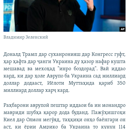
Владимир Зеленский
Доналд Трамп дар суханронияш дар Конгресс гуфт,
ҳар ҳафта дар ҷанги Украина ду ҳазор нафар кушта
мешавад ва мехоҳад "инро боздорад". Вай иддао
кард, ки дар ҳоле Аврупо ба Украина сад миллиард
доллар додааст, Иёлоти Муттаҳида қариб 350
миллиард доллар харҷ кард.
Раҳбарони аврупоӣ пештар иддаои ба ин монандро
мавриди шубҳа қарор дода буданд. Пажӯҳишгоҳи
Киел дар Олмон мегӯяд, таҳқиқи онҳо баёнгари он
аст, ки ёрии Амрико ба Украина то кунун 114