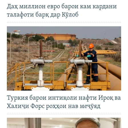
Даҳ миллион евро барои кам кардани
талафоти барқ дар Кӯлоб
Туркия барои интиқоли нафти Ироқ ва
Халиҷи Форс роҳҳои нав меҷӯяд