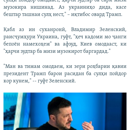
сулҳи пойдор омодааст, ҳарчи зудтар ба сари мизи
музокира нишинад. Аз украиниҳо дида, касе
бештар ташнаи сулҳ нест," – иқтибос овард Трамп.
Қабл аз ин суханронӣ, Владимир Зеленский,
раисҷумҳури Украина, гуфт, "ҳеч кадоми мо ҷанги
бепоён намехоҳем" ва афзуд, Киев омодааст, ки
"ҳарчи зудтар ба мизи музокирот баргардад."
"Ман ва тимам омодаем, ки зери роҳбарии қавии
президент Трамп барои расидан ба сулҳи пойдор
кор кунем," -- гуфт Зеленский.