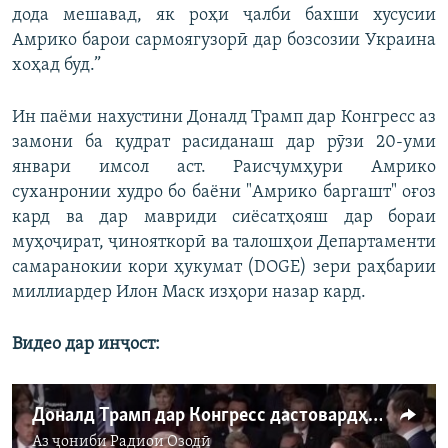
дода мешавад, як роҳи ҷалби бахши хусусии
Амрико барои сармоягузорӣ дар бозсозии Украина
хоҳад буд.”
Ин паёми нахустини Доналд Трамп дар Конгресс аз
замони ба қудрат расиданаш дар рӯзи 20-уми
январи имсол аст. Раисҷумҳури Амрико
суханронии худро бо баёни "Амрико баргашт" оғоз
кард ва дар мавриди сиёсатҳояш дар бораи
муҳоҷират, ҷинояткорӣ ва талошҳои Департаменти
самаранокии кори ҳукумат (DOGE) зери раҳбарии
миллиардер Илон Маск изҳори назар кард.
Видео дар инҷост:
Доналд Трамп дар Конгресс дастовардҳояшро ситоиш кард
Аз ҷониби
Радиои Озодӣ