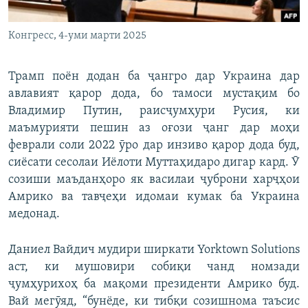
Конгресс, 4-уми марти 2025
Трамп поён додан ба ҷангро дар Украина дар
авлавият қарор дода, бо тамоси мустақим бо
Владимир Путин, раисҷумҳури Русия, ки
маъмурияти пешин аз оғози ҷанг дар моҳи
феврали соли 2022 ӯро дар инзиво қарор дода буд,
сиёсати сесолаи Иёлоти Муттаҳидаро дигар кард. Ӯ
созиши маъданҳоро як василаи ҷуброни харҷҳои
Амрико ва тавҷеҳи идомаи кумак ба Украина
медонад.
Даниел Вайдич мудири ширкати Yorktown Solutions
аст, ки мушовири собиқи чанд номзади
ҷумҳурихоҳ ба мақоми президенти Амрико буд.
Вай мегӯяд, “бунёде, ки тибқи созишнома таъсис