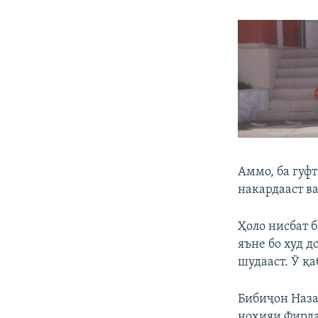
Аммо, ба гуфт
накардааст ва
Ҳоло нисбат 
яъне бо худ 
шудааст. Ӯ қа
Бибиҷон Наза
ноҳияи Фирда