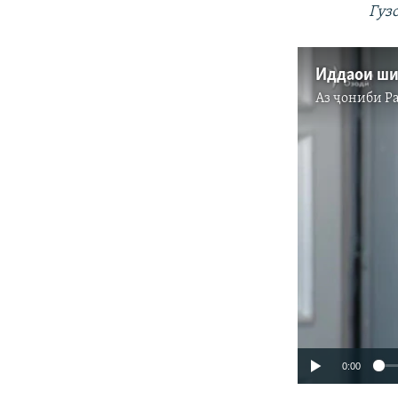
Гуз
Иддаои ши
Аз ҷониби
Р
0:00