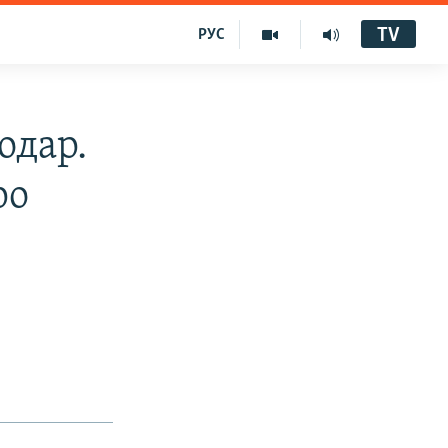
TV
РУС
одар.
ро