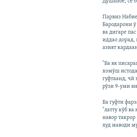
Душанбе, се 
Парвиз Набие
Бародарони ӯ 
ва дигаре пас
иддао дорад,
азият кардаан
"Ба як писар
хомӯш истодаа
гуфтаанд, чӣ 
рӯзи 9-уми ян
Ба гуфти фар
"латту кӯб ва
навор такрор
худ маводи м