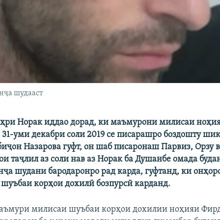
анҷа шудааст
ҳри Норак иддао дорад, ки маъмурони милисаи ноҳи
 31-уми декабри соли 2019 се писарашро боздошту ши
биҷон Назарова гуфт, он шаб писаронаш Парвиз, Орзу 
ои таҷлил аз соли нав аз Норак ба Душанбе омада буд
ҷа шудани бародаронро рад карда, гуфтанд, ки онҳор
 шуъбаи корҳои дохилӣ бозпурсӣ карданд.
маъмури милисаи шуъбаи корҳои дохилии ноҳияи Фир