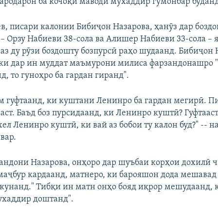
бародарон ба кочоқи маводи мухаддир гумонбар буданд
в, писари калонии Бибиҷон Назарова, ҳанӯз дар боздо
– Орзу Набиеви 38-сола ва Алишер Набиеви 33-сола – 
 аз ду рӯзи боздошту бозпурсӣ раҳо шудаанд. Бибиҷон
 ки дар ин муддат маъмурони милиса фарзандонашро
д, то гуноҳро ба гардан гиранд".
ам гуфтаанд, ки куштани Ленинро ба гардан мегирӣ. П
ст. Баъд боз пурсидаанд, ки Ленинро куштӣ? Гуфтааст,
хел Ленинро куштӣ, ки вай аз бобои ту калон буд?" -- н
вар.
зандони Назарова, онҳоро дар шуъбаи корҳои дохилӣ ч
 маҷбур кардаанд, матнеро, ки барояшон дода мешавад 
 кунанд." Тибқи ин матн онҳо бояд иқрор мешудаанд, 
ухаддир доштанд".