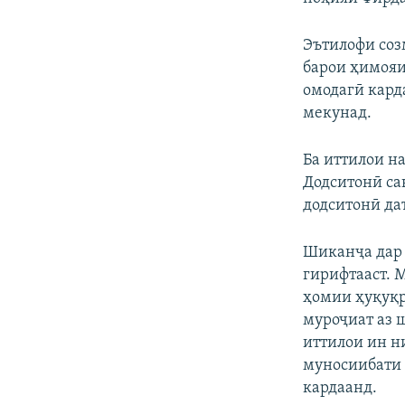
Эътилофи соз
барои ҳимояи
омодагӣ кард
мекунад.
Ба иттилои н
Додситонӣ са
додситонӣ даъ
Шиканҷа дар 
гирифтааст. 
ҳомии ҳуқуқр
муроҷиат аз 
иттилои ин н
муносиибати 
кардаанд.