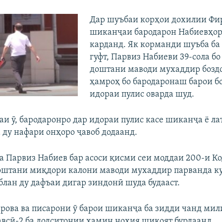
Дар шуъбаи корҳои дохилии Фи
шиканҷаи бародарон Набиевҳор
карданд. Як корманди шуъба ба
гуфт, Парвиз Набиеви 39-сола б
доштани маводи мухаддир бозд
ҳамроҳ бо бародаронаш барои б
идораи пулис оварда шуд.
аи ӯ, бародаронро дар идораи пулис касе шиканҷа ё ла
 ду нафари онҳоро ҷавоб додаанд.
ба Парвиз Набиев бар асоси қисми сеи моддаи 200-и К
доштани миқдори калони маводи мухаддир парванда к
блан ду дафъаи дигар зиндонӣ шуда будааст.
рова ва писарони ӯ барои шиканҷа ба зидди чанд ми
всӣ-2 ба додситонии ҳамин ноҳия шикоят бурдаанд.