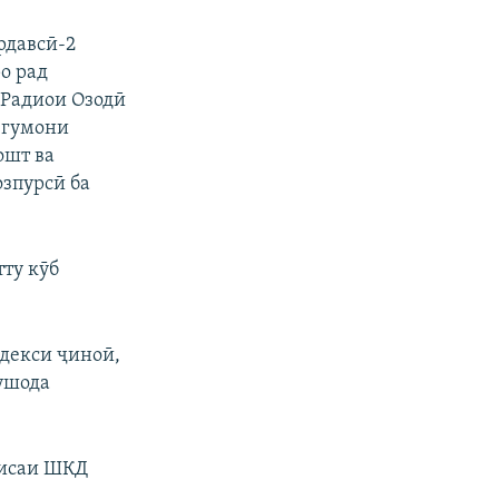
рдавсӣ-2
о рад
 Радиои Озодӣ
о гумони
ошт ва
озпурсӣ ба
тту кӯб
одекси ҷиноӣ,
ушода
лисаи ШКД