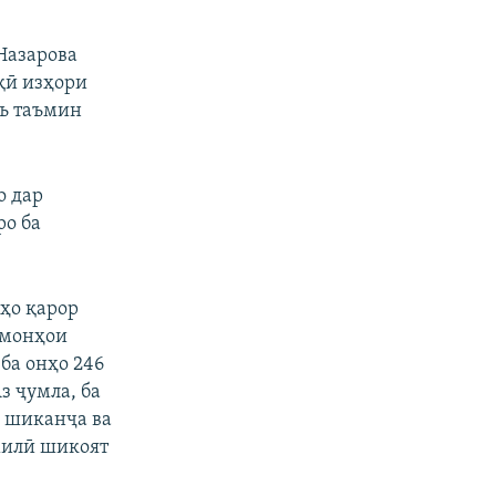
Назарова
қӣ изҳори
оъ таъмин
о дар
ро ба
аҳо қарор
змонҳои
ба онҳо 246
з ҷумла, ба
и шиканҷа ва
хилӣ шикоят