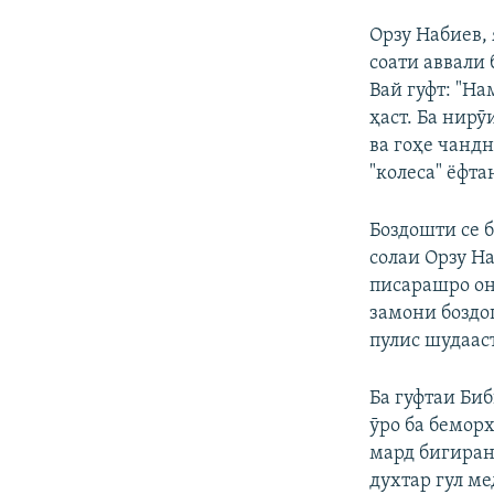
Орзу Набиев, 
соати аввали 
Вай гуфт: "На
ҳаст. Ба нирӯ
ва гоҳе чандн
"колеса" ёфта
Боздошти се б
солаи Орзу На
писарашро он 
замони боздо
пулис шудааст
Ба гуфтаи Биб
ӯро ба беморх
мард бигиран
духтар гул ме