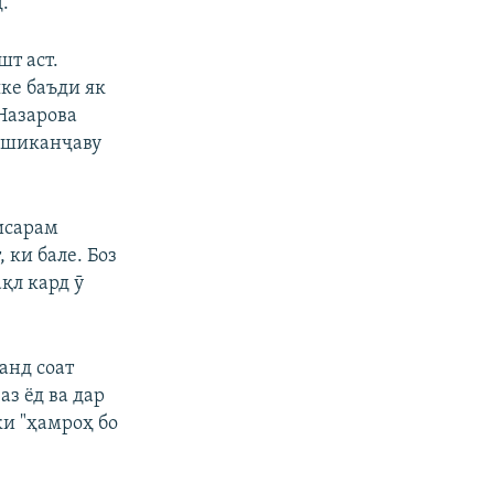
.
шт аст.
яке баъди як
 Назарова
 "шиканҷаву
исарам
 ки бале. Боз
ақл кард ӯ
анд соат
аз ёд ва дар
ки "ҳамроҳ бо