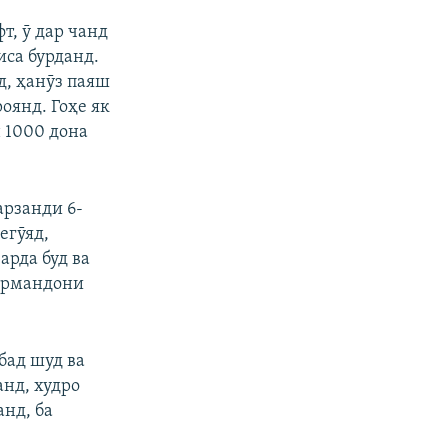
ФИРИСТЕД
т, ӯ дар чанд
360p
иса бурданд.
404p
д, ҳанӯз паяш
1080p
оянд. Гоҳе як
н 1000 дона
арзанди 6-
px
бар
егӯяд,
арда буд ва
кормандони
бад шуд ва
анд, худро
анд, ба