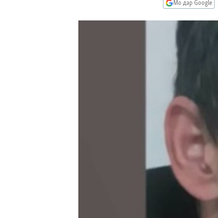
ГУЗОРИШҲОИ РАДИОӢ
Мо дар Google