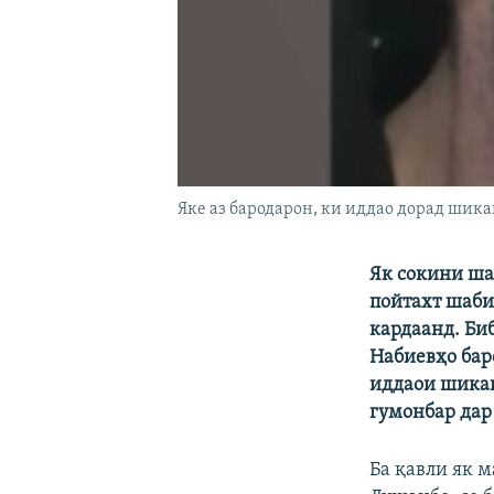
Яке аз бародарон, ки иддао дорад шик
Як сокини ша
пойтахт шаби
кардаанд. Би
Набиевҳо бар
иддаои шикан
гумонбар дар
Ба қавли як 