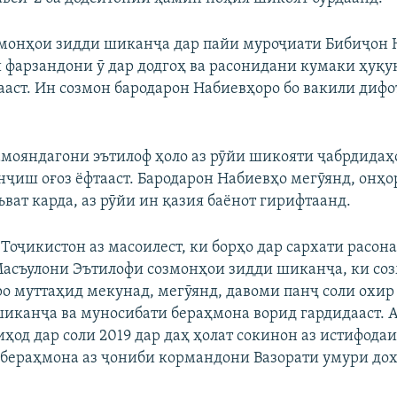
монҳои зидди шиканҷа дар пайи муроҷиати Бибиҷон 
 фарзандони ӯ дар додгоҳ ва расонидани кумаки ҳуқу
ааст. Ин созмон бародарон Набиевҳоро бо вакили диф
амояндагони эътилоф ҳоло аз рӯйи шикояти ҷабрдидаҳ
нҷиш оғоз ёфтааст. Бародарон Набиевҳо мегӯянд, онҳо
ват карда, аз рӯйи ин қазия баёнот гирифтаанд.
Тоҷикистон аз масоилест, ки борҳо дар сархати расон
Масъулони Эътилофи созмонҳои зидди шиканҷа, ки со
о муттаҳид мекунад, мегӯянд, давоми панҷ соли охир 
шиканҷа ва муносибати бераҳмона ворид гардидааст. А
иҳод дар соли 2019 дар даҳ ҳолат сокинон аз истифода
бераҳмона аз ҷониби кормандони Вазорати умури до