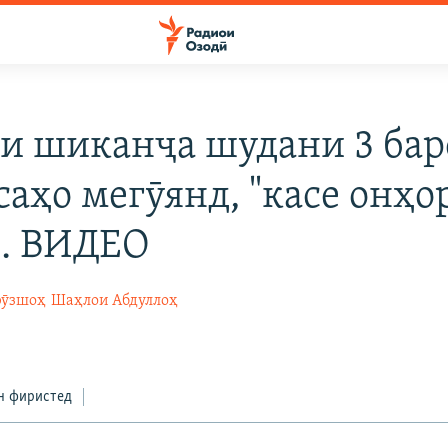
и шиканҷа шудани 3 бар
аҳо мегӯянд, "касе онҳо
". ВИДЕО
рӯзшоҳ
Шаҳлои Абдуллоҳ
н фиристед