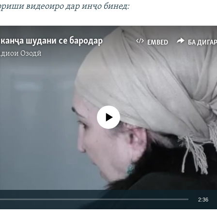
ориши видеоиро дар инҷо бинед:
канҷа шудани се бародар
EMBED
БА ДИГА
адиои Озодӣ
Феълан кор намекунад
2:36