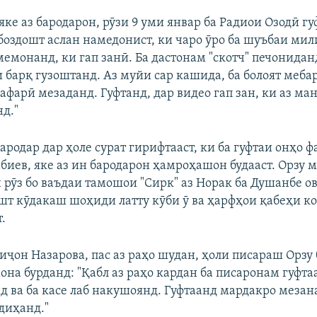
EMBED
БА ДИГАРОН 
яке аз бародарон, рӯзи 9 уми январ ба Радиои Озодӣ гуф
боздошт аслан намедонист, ки чаро ӯро ба шуъбаи мил
мемонанд, ки гап занӣ. Ба дастонам "скотч" печонидан
и барқ гузоштанд. Аз муйи сар кашида, ба болоят мебар
афарӣ мезаданд. Гуфтанд, дар видео гап зан, ки аз ма
Auto
270p
360p
404p
нд."
1080p
ародар дар ҳоле сурат гирифтааст, ки ба гуфтаи онҳо ф
биев, яке аз ин бародарон ҳамроҳашон будааст. Орзу м
рӯз бо ваъдаи тамошои "Сирк" аз Норак ба Душанбе ов
шт кӯдакаш шоҳиди латту кӯби ӯ ва ҳарфҳои қабеҳи 
.
иҷон Назарова, пас аз раҳо шудан, ҳоли писараш Орзу 
она бурданд: "Қабл аз раҳо кардан ба писаронам гуфта
д ва ба касе лаб накушоянд. Гуфтаанд мардакро мезан
диҳанд."