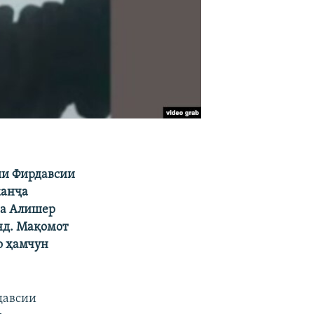
яи Фирдавсии
канҷа
ва Алишер
анд. Мақомот
о ҳамчун
давсии