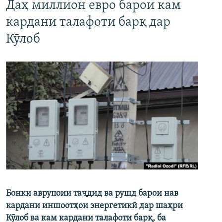
Даҳ миллион евро барои кам
кардани талафоти барқ дар
Кӯлоб
Бонки аврупоии таҷдид ва рушд барои нав
кардани иншоотҳои энергетикӣ дар шаҳри
Кӯлоб ва кам кардани талафоти барқ, ба