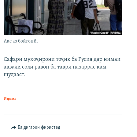
Акс аз бойгонӣ.
Сафари муҳоҷирони тоҷик ба Русия дар нимаи
аввали соли равон ба таври назаррас кам
шудааст.
Идома
Ба дигарон фиристед