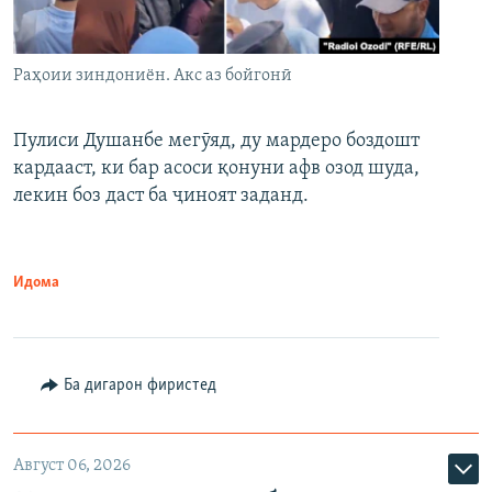
Раҳоии зиндониён. Акс аз бойгонӣ
Пулиси Душанбе мегӯяд, ду мардеро боздошт
кардааст, ки бар асоси қонуни афв озод шуда,
лекин боз даст ба ҷиноят заданд.
Идома
Ба дигарон фиристед
Август 06, 2026