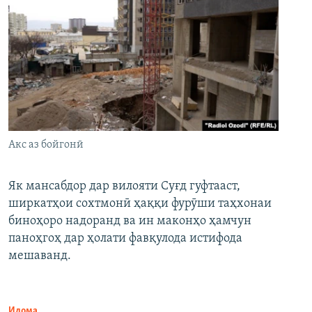
Акс аз бойгонӣ
Як мансабдор дар вилояти Суғд гуфтааст,
ширкатҳои сохтмонӣ ҳаққи фурӯши таҳхонаи
биноҳоро надоранд ва ин маконҳо ҳамчун
паноҳгоҳ дар ҳолати фавқулода истифода
мешаванд.
Идома