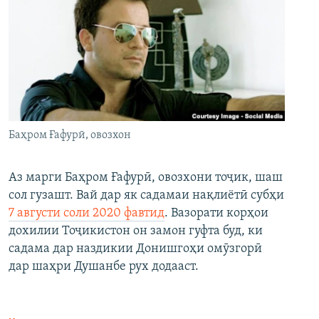
Баҳром Ғафурӣ, овозхон
Аз марги Баҳром Ғафурӣ, овозхони тоҷик, шаш
сол гузашт. Вай дар як садамаи нақлиётӣ субҳи
7 августи соли 2020 фавтид
. Вазорати корҳои
дохилии Тоҷикистон он замон гуфта буд, ки
садама дар наздикии Донишгоҳи омӯзгорӣ
дар шаҳри Душанбе рух додааст.