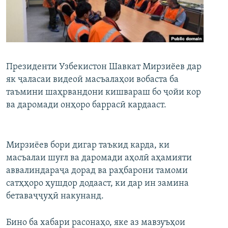
ГУЗОРИШҲОИ РАДИОӢ
Русский
ПАЙГИРӢ КУНЕД
Президенти Узбекистон Шавкат Мирзиёев дар
як ҷаласаи видеоӣ масъалаҳои вобаста ба
таъмини шаҳрвандони кишвараш бо ҷойи кор
ва даромади онҳоро баррасӣ кардааст.
Ҳамаи сомонаҳои RFE/RL
Мирзиёев бори дигар таъкид карда, ки
масъалаи шуғл ва даромади аҳолӣ аҳамияти
аввалиндараҷа дорад ва раҳбарони тамоми
сатҳҳоро ҳушдор додааст, ки дар ин замина
бетаваҷҷуҳӣ накунанд.
Бино ба хабари расонаҳо, яке аз мавзуъҳои