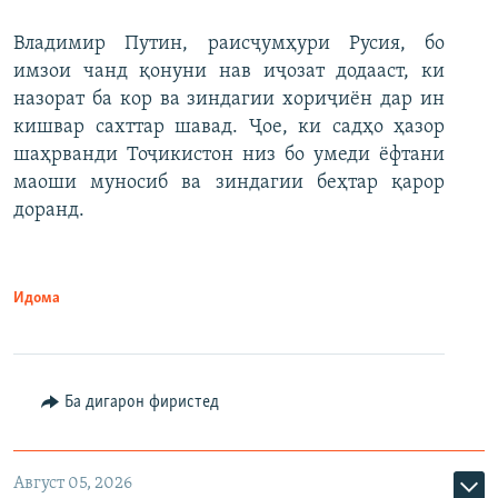
Владимир Путин, раисҷумҳури Русия, бо
имзои чанд қонуни нав иҷозат додааст, ки
назорат ба кор ва зиндагии хориҷиён дар ин
кишвар сахттар шавад. Ҷое, ки садҳо ҳазор
шаҳрванди Тоҷикистон низ бо умеди ёфтани
маоши муносиб ва зиндагии беҳтар қарор
доранд.
Идома
Ба дигарон фиристед
Август 05, 2026