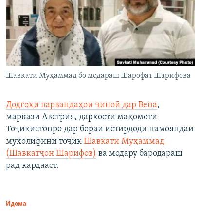
Шавкати Муҳаммад бо модараш Шарофат Шарифова
Додгоҳи парвандаҳои ҷиноӣ дар Вена
,
маркази Австрия, дархости мақомоти
Тоҷикистонро дар бораи истирдоди намояндаи
мухолифини тоҷик
Шавкати Муҳаммад
(Шавкатҷон Шарифов)
ва модару бародараш
рад кардааст.
Идома