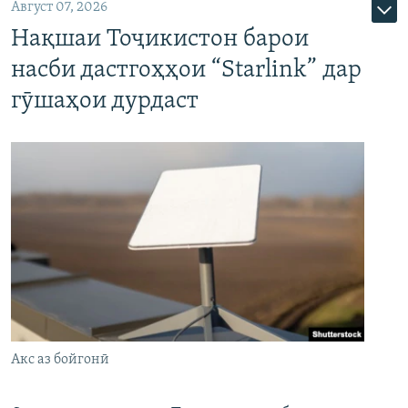
Август 07, 2026
Нақшаи Тоҷикистон барои
насби дастгоҳҳои “Starlink” дар
гӯшаҳои дурдаст
Акс аз бойгонӣ