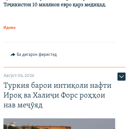
Тоҷикистон 10 миллион евро қарз медиҳад.
Идома
Ба дигарон фиристед
Август 06, 2026
Туркия барои интиқоли нафти
Ироқ ва Халиҷи Форс роҳҳои
нав меҷӯяд