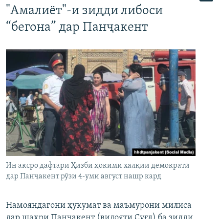
"Амалиёт"-и зидди либоси
“бегона” дар Панҷакент
Ин аксро дафтари Ҳизби ҳокими халқии демократӣ
дар Панҷакент рӯзи 4-уми август нашр кард
Намояндагони ҳукумат ва маъмурони милиса
дар шаҳри Панҷакент (вилояти Суғд) ба зидди,