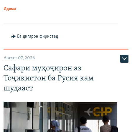
Идома
Ба дигарон фиристед
Август 07, 2026
Сафари муҳоҷирон аз
Тоҷикистон ба Русия кам
шудааст