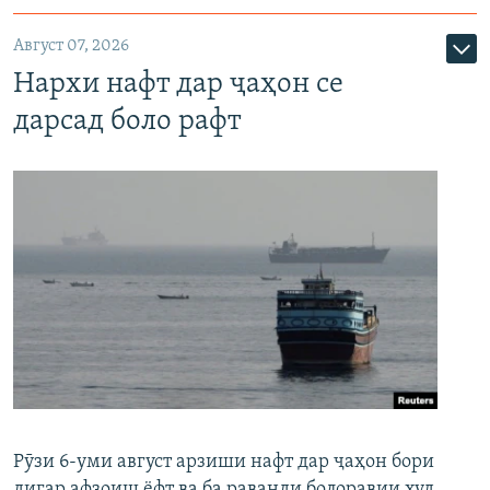
Август 07, 2026
Нархи нафт дар ҷаҳон се
дарсад боло рафт
Рӯзи 6-уми август арзиши нафт дар ҷаҳон бори
дигар афзоиш ёфт ва ба раванди болоравии худ