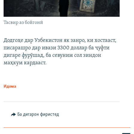
Тасвир аз бойгонӣ
Додгоҳе дар Узбекистон як занро, ки хостааст,
писарашро дар ивази 3300 доллар ба ҷуфти
дигаре фурӯшад, ба севуним сол зиндон
маҳкум кардааст.
Идома
Ба дигарон фиристед