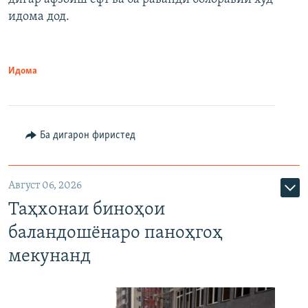
идома дод.
Идома
Ба дигарон фиристед
Август 06, 2026
Таҳхонаи биноҳои
баландошёнаро паноҳгоҳ
мекунанд