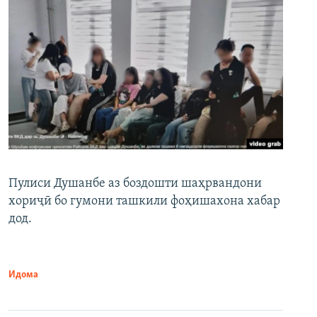
Пулиси Душанбе аз боздошти шаҳрвандони
хориҷӣ бо гумони ташкили фоҳишахона хабар
дод.
Идома