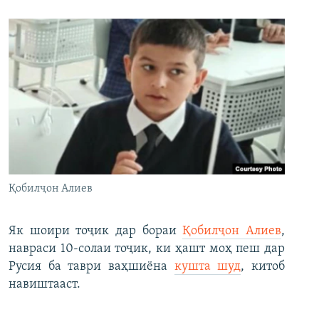
Қобилҷон Алиев
Як шоири тоҷик дар бораи
Қобилҷон Алиев
,
навраси 10-солаи тоҷик, ки ҳашт моҳ пеш дар
Русия ба таври ваҳшиёна
кушта шуд
, китоб
навиштааст.