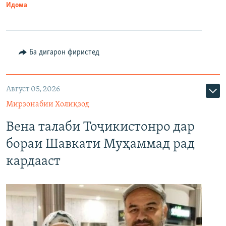
Идома
Ба дигарон фиристед
Август 05, 2026
Мирзонабии Холиқзод
Вена талаби Тоҷикистонро дар
бораи Шавкати Муҳаммад рад
кардааст