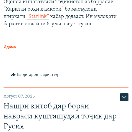
Оҷонси инноватсияи Тоҷикистон аз баррасии
“Харитаи роҳи ҳамкорӣ” бо масъулони
ширкати
“Starlink”
хабар додааст. Ин мулоқоти
бархат ё онлайнӣ 5-уми август гузашт.
Идома
Ба дигарон фиристед
Август 07, 2026
Нашри китоб дар бораи
навраси кушташудаи тоҷик дар
Русия