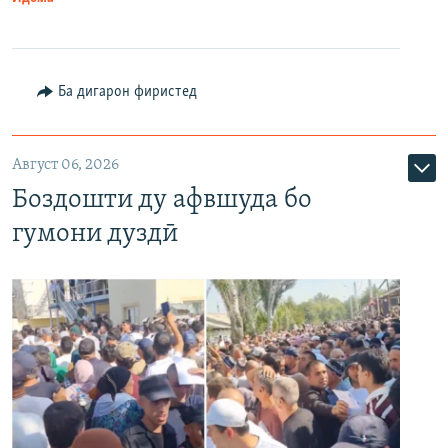
Ба дигарон фиристед
Август 06, 2026
Боздошти ду афвшуда бо
гумони дуздӣ