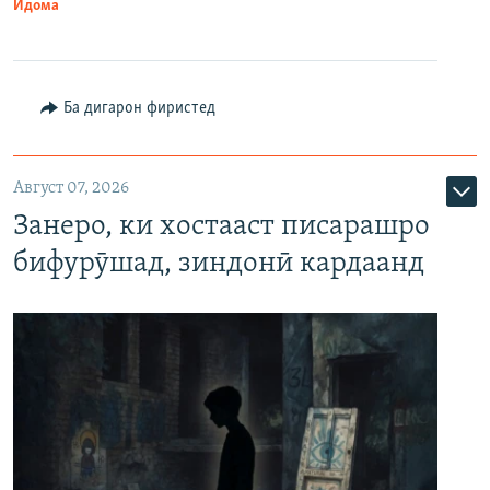
Идома
Ба дигарон фиристед
Август 07, 2026
Занеро, ки хостааст писарашро
бифурӯшад, зиндонӣ кардаанд