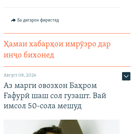
Ба дигарон фиристед
Ҳамаи хабарҳои имрӯзро дар
инҷо бихонед
Август 08, 2026
Аз марги овозхон Баҳром
Ғафурӣ шаш сол гузашт. Вай
имсол 50-сола мешуд