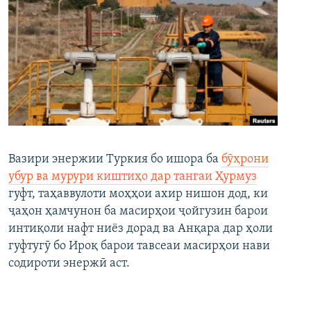
Вазири энержии Туркия бо ишора ба
бӯҳрони
убур ва мурури киштиҳо дар тангаи Ҳурмуз
гуфт, таҳаввулоти моҳҳои ахир нишон дод, ки
ҷаҳон ҳамчунон ба масирҳои ҷойгузин барои
интиқоли нафт ниёз дорад ва Анқара дар ҳоли
гуфтугӯ бо Ироқ барои тавсеаи масирҳои нави
содироти энержӣ аст.