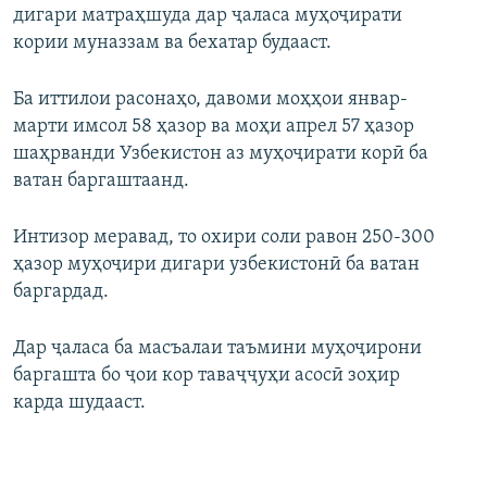
дигари матраҳшуда дар ҷаласа муҳоҷирати
кории муназзам ва бехатар будааст.
Ба иттилои расонаҳо, давоми моҳҳои январ-
марти имсол 58 ҳазор ва моҳи апрел 57 ҳазор
шаҳрванди Узбекистон аз муҳоҷирати корӣ ба
ватан баргаштаанд.
Интизор меравад, то охири соли равон 250-300
ҳазор муҳоҷири дигари узбекистонӣ ба ватан
баргардад.
Дар ҷаласа ба масъалаи таъмини муҳоҷирони
баргашта бо ҷои кор таваҷҷуҳи асосӣ зоҳир
карда шудааст.