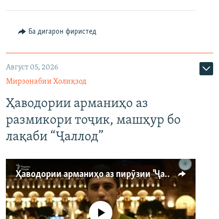
Ба дигарон фиристед
Август 05, 2026
Мирзонабии Холиқзод
Ҳаводории арманиҳо аз
размикори тоҷик, машҳур бо
лақаби “Ҷаллод”
Ҳаводории арманиҳо аз пирӯзии "Ҷаллод"-и тоҷик
Феълан кор намекунад