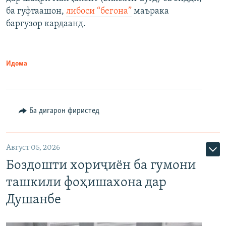
ба гуфтаашон,
либоси “бегона”
маърака
баргузор кардаанд.
Идома
Ба дигарон фиристед
Август 05, 2026
Боздошти хориҷиён ба гумони
ташкили фоҳишахона дар
Душанбе