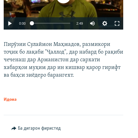
Auto
0:00
2:49
240p
Пирӯзии Сулаймон Маҳмадов, размикори
360p
тоҷик бо лақаби "Ҷаллод", дар набард бо рақиби
480p
Auto
240p
360p
480p
чеченаш дар Арманистон дар сархати
720p
хабарҳои муҳим дар ин кишвар қарор гирифт
720p
1080p
ва баҳси зиёдеро барангехт.
1080p
Идома
Ба дигарон фиристед