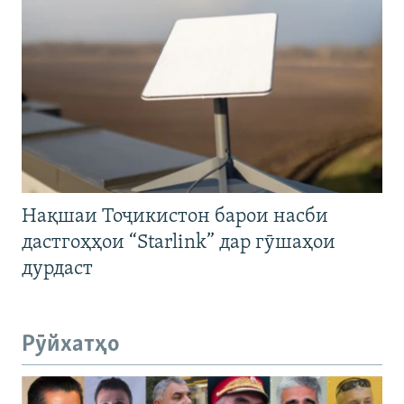
Нақшаи Тоҷикистон барои насби
дастгоҳҳои “Starlink” дар гӯшаҳои
дурдаст
Рӯйхатҳо