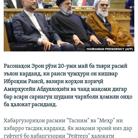
ГУЗОРИШҲОИ РАДИОӢ
Русский
ПАЙГИРӢ КУНЕД
Расонаҳои Эрон рӯзи 20-уми май ба таври расмӣ
Ҳамаи сомонаҳои RFE/RL
эълон карданд, ки раиси ҷумҳури он кишвар
Иброҳим Раисӣ, вазири корҳои хориҷӣ
Амирҳусейн Абдуллоҳиён ва чанд мақоми дигар
бар асари сарнагун шудани чархболи ҳомили онҳо
ба ҳалокат расиданд.
Хабаргузориҳои расмии "Тасним" ва "Меҳр" ин
хабарро тасдиқ карданд. Як мақоми эронӣ низ дар
гуфтугӯ бо хабаргузории "Рейтерз" ҳалокати