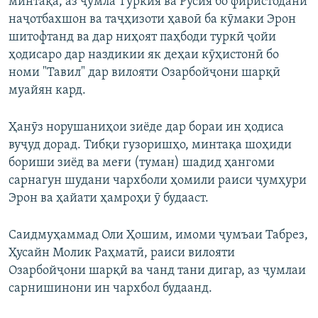
минтақа, аз ҷумла Туркия ва Русия бо фиристодани
наҷотбахшон ва таҷҳизоти ҳавоӣ ба кӯмаки Эрон
шитофтанд ва дар ниҳоят паҳбоди туркӣ ҷойи
ҳодисаро дар наздикии як деҳаи кӯҳистонӣ бо
номи "Тавил" дар вилояти Озарбойҷони шарқӣ
муайян кард.
Ҳанӯз норушаниҳои зиёде дар бораи ин ҳодиса
вуҷуд дорад. Тибқи гузоришҳо, минтақа шоҳиди
бориши зиёд ва меғи (туман) шадид ҳангоми
сарнагун шудани чархболи ҳомили раиси ҷумҳури
Эрон ва ҳайати ҳамроҳи ӯ будааст.
Саидмуҳаммад Оли Ҳошим, имоми ҷумъаи Табрез,
Ҳусайн Молик Раҳматӣ, раиси вилояти
Озарбойҷони шарқӣ ва чанд тани дигар, аз ҷумлаи
сарнишинони ин чархбол будаанд.