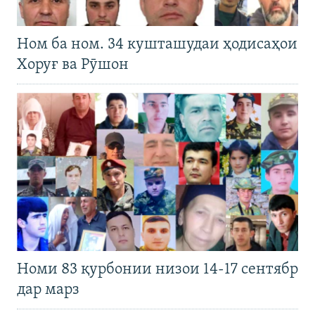
Ном ба ном. 34 кушташудаи ҳодисаҳои
Хоруғ ва Рӯшон
Номи 83 қурбонии низои 14-17 сентябр
дар марз