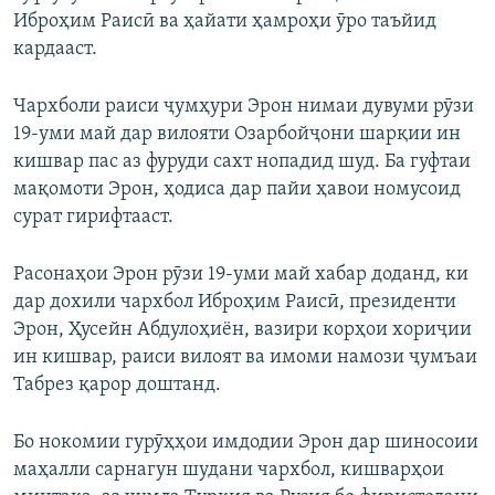
Иброҳим Раисӣ ва ҳайати ҳамроҳи ӯро таъйид
кардааст.
Чархболи раиси ҷумҳури Эрон нимаи дувуми рӯзи
19-уми май дар вилояти Озарбойҷони шарқии ин
кишвар пас аз фуруди сахт нопадид шуд. Ба гуфтаи
мақомоти Эрон, ҳодиса дар пайи ҳавои номусоид
сурат гирифтааст.
Расонаҳои Эрон рӯзи 19-уми май хабар доданд, ки
дар дохили чархбол Иброҳим Раисӣ, президенти
Эрон, Ҳусейн Абдулоҳиён, вазири корҳои хориҷии
ин кишвар, раиси вилоят ва имоми намози ҷумъаи
Табрез қарор доштанд.
Бо нокомии гурӯҳҳои имдодии Эрон дар шиносоии
маҳалли сарнагун шудани чархбол, кишварҳои