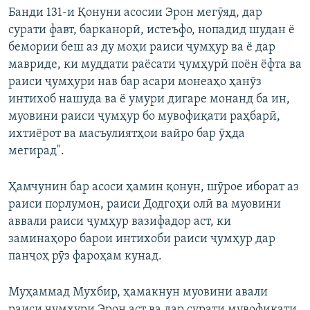
Банди 131-и Қонуни асосии Эрон мегӯяд, дар
сурати фавт, барканорӣ, истеъфо, нопадид шудан ё
бемории беш аз ду моҳи раиси ҷумҳур ва ё дар
мавриде, ки муддати раёсати ҷумҳурӣ поён ёфта ва
раиси ҷумҳури нав бар асари монеаҳо ҳанӯз
интихоб нашуда ва ё умури дигаре монанд ба ин,
муовини раиси ҷумҳур бо мувофиқати раҳбарӣ,
ихтиёрот ва масъулиятҳои вайро бар ӯҳда
мегирад".
Ҳамчунин бар асоси ҳамин қонун, шӯрое иборат аз
раиси порлумон, раиси Додгоҳи олӣ ва муовини
аввали раиси ҷумҳур вазифадор аст, ки
заминаҳоро барои интихоби раиси ҷумҳур дар
панҷоҳ рӯз фароҳам кунад.
Муҳаммад Мухбир, ҳамакнун муовини авали
раиси ҷумҳури Эрон аст ва дар сурати мувофиқати