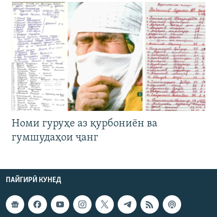
Номи гуруҳе аз қурбониён ва
гумшудаҳои ҷанг
ПАЙГИРӢ КУНЕД