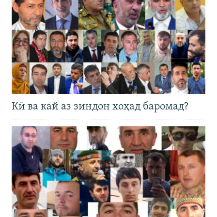
Кӣ ва кай аз зиндон хоҳад баромад?