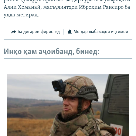
Алии Хоманаӣ, масъулиятҳои Иброҳим Раисиро ба
ӯҳда мегирад.
Ба дигарон фиристед
Мо дар шабакаҳои иҷтимоӣ
Инҳо ҳам аҷоибанд, бинед: