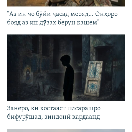
"Аз ин ҷо бӯйи ҷасад меояд… Онҳоро
бояд аз ин дӯзах берун кашем"
Занеро, ки хостааст писарашро
бифурӯшад, зиндонӣ кардаанд