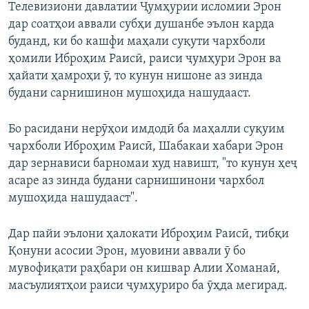
Телевизиони давлатии Ҷумҳурии исломии Эрон
дар соатҳои аввали субҳи душанбе эълон карда
буданд, ки бо кашфи маҳали суқути чархболи
ҳомили Иброҳим Раисӣ, раиси ҷумҳури Эрон ва
ҳайати ҳамроҳи ӯ, то кунун нишоне аз зинда
будани сарнишинон мушоҳида нашудааст.
Бо расидани нерӯҳои имдодӣ ба маҳалли суқуим
чархболи Иброҳим Раисӣ, Шабакаи хабари Эрон
дар зернависи барномаи худ навишт, "то кунун ҳеҷ
асаре аз зинда будани сарнишинони чархбол
мушоҳида нашудааст".
Дар пайи эълони ҳалокати Иброҳим Раисӣ, тибқи
Қонуни асосии Эрон, муовини аввали ӯ бо
мувофиқати раҳбари он кишвар Алии Хоманаӣ,
масъулиятҳои раиси ҷумҳуриро ба ӯҳда мегирад.