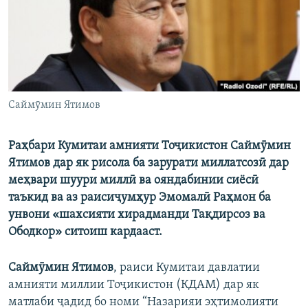
ГУЗОРИШҲОИ РАДИОӢ
Русский
ПАЙГИРӢ КУНЕД
Саймӯмин Ятимов
Раҳбари Кумитаи амнияти Тоҷикистон Саймӯмин
Ҳамаи сомонаҳои RFE/RL
Ятимов дар як рисола ба зарурати миллатсозӣ дар
меҳвари шуури миллӣ ва ояндабинии сиёсӣ
таъкид ва аз раисиҷумҳур Эмомалӣ Раҳмон ба
унвони «шахсияти хирадманди Тақдирсоз ва
Ободкор» ситоиш кардааст.
Саймӯмин Ятимов
, раиси Кумитаи давлатии
амнияти миллии Тоҷикистон (КДАМ) дар як
матлаби ҷадид бо номи “Назарияи эҳтимолияти