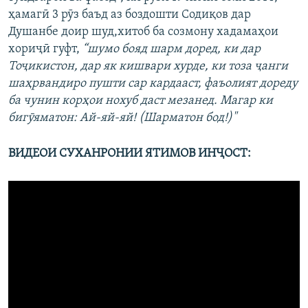
ҳамагӣ 3 рӯз баъд аз боздошти Содиқов дар
Душанбе доир шуд,хитоб ба созмону хадамаҳои
хориҷӣ гуфт,
“шумо бояд шарм доред, ки дар
Тоҷикистон, дар як кишвари хурде, ки тоза ҷанги
шаҳрвандиро пушти сар кардааст, фаъолият дореду
ба чунин корҳои нохуб даст мезанед. Магар
ки
бигӯяматон: Ай-яй-яй! (Шарматон бод!)"
ВИДЕОИ СУХАНРОНИИ ЯТИМОВ ИНҶОСТ: