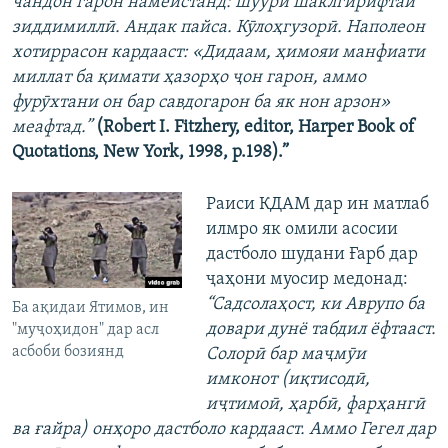
чандон гарон намеистанд: шуури шаклгирифтаи
зиддимиллӣ. Андак пайса. Кӯлоҳгузорӣ. Наполеон
хотиррасон кардааст: «Дидаам, ҳимояи манфиати
миллат ба қимати ҳазорҳо ҷон гарон, аммо
фурӯхтани он бар савдогарон ба як нон арзон»
меафтад.”
(Robert I. Fitzhery, editor, Harper Book of
Quotations, New York, 1998, p.198).”
Раиси КДАМ дар ин матлаб
илмро як омили асосии
дастболо шудани Ғарб дар
ҷаҳони муосир медонад:
“
Садсолаҳост, ки Аврупо ба
Ба ақидаи Ятимов, ин
довари дунё табдил ёфтааст.
"муҷоҳидон" дар асл
асбоби бозиянд
Солорӣ бар маҷмӯи
имконот (иқтисодӣ,
иҷтимоӣ, ҳарбӣ, фарҳангӣ
ва ғайра) онҳоро дастболо кардааст. Аммо Гегел дар