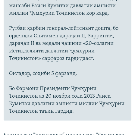
мансаби Раиси Кумитаи давлатии амнияти
миллии Ҷумҳурии Тоҷикистон кор кард.
Рутбаи ҳарбии генерал-лейтенант дошта, бо
орденҳои Спитамен дараҷаи II, Зарринтоҷ
дараҷаи II ва медали ҷашнии «20-солагии
Истиқлолияти давлатии Ҷумҳурии
Тоҷикистон» сарфароз гардидааст.
Оиладор, соҳиби 5 фарзанд.
Бо Фармони Президенти Ҷумҳурии
Тоҷикистон аз 20 ноябри соли 2013 Раиси
Кумитаи давлатии амнияти миллии Ҷумҳурии
Тоҷикистон таъин гардид.