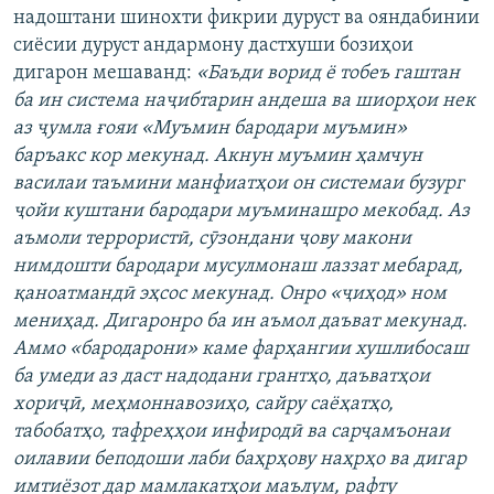
надоштани шинохти фикрии дуруст ва ояндабинии
сиёсии дуруст андармону дастхуши бозиҳои
дигарон мешаванд:
«
Баъди ворид ё тобеъ гаштан
ба ин система наҷибтарин андеша ва шиорҳои нек
аз ҷумла ғояи «Муъмин бародари муъмин»
баръакс кор мекунад. Акнун муъмин ҳамчун
василаи
таъмини манфиатҳои он системаи бузург
ҷойи куштани бародари муъминашро мекобад. Аз
аъмоли террористӣ, сӯзондани ҷову макони
нимдошти бародари мусулмонаш лаззат мебарад,
қаноатмандӣ эҳсос мекунад. Онро «ҷиҳод» ном
мениҳад. Дигаронро ба ин аъмол даъват мекунад.
Аммо «бародарони» каме фарҳангии хушлибосаш
ба умеди аз даст надодани грантҳо, даъватҳои
хориҷӣ, меҳмоннавозиҳо, сайру саёҳатҳо,
табобатҳо, тафреҳҳои инфиродӣ ва сарҷамъонаи
оилавии беподоши лаби баҳрҳову наҳрҳо ва дигар
имтиёзот дар мамлакатҳои маълум, рафту