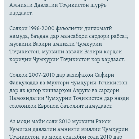
Амнияти Давлатии Тоҷикистон шурӯъ
кардааст.
Солҳои 1996-2000 фаъолияти дипломатӣ
намуда, баъдан дар мансабҳои сардори раёсат,
муовини Вазири амнияти Ҷумҳурии
Тоҷикистон, муовини аввали Вазири корҳои
хориҷии Ҷумҳурии Тоҷикистон кор кардааст.
Солҳои 2007-2010 дар вазифаҳои Сафири
Фавқулодда ва Мухтори Ҷумҳурии Тоҷикистон
дар як қатор кишварҳои Аврупо ва сардори
Намояндагии Ҷумҳурии Тоҷикистон дар назди
созмонҳои Европоӣ фаъолият намудааст.
Аз моҳи майи соли 2010 муовини Раиси
Кумитаи давлатии амнияти миллии Ҷумҳурии
Тоҷикистон, аз моҳи сентябри соли 2010 дар