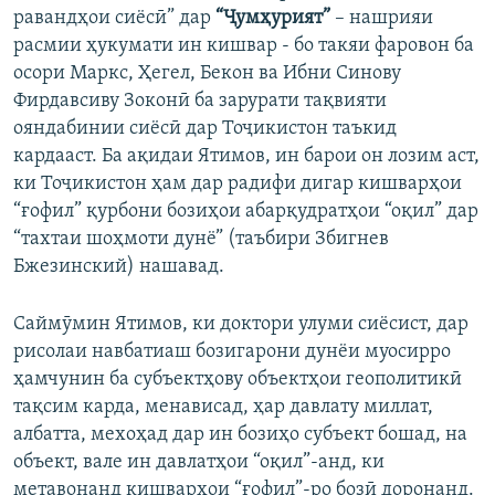
равандҳои сиёсӣ” дар
“Ҷумҳурият”
– нашрияи
расмии ҳукумати ин кишвар - бо такяи фаровон ба
осори Маркс, Ҳегел, Бекон ва Ибни Синову
Фирдавсиву Зоконӣ ба зарурати тақвияти
ояндабинии сиёсӣ дар Тоҷикистон таъкид
кардааст. Ба ақидаи Ятимов, ин барои он лозим аст,
ки Тоҷикистон ҳам дар радифи дигар кишварҳои
“ғофил” қурбони бозиҳои абарқудратҳои “оқил” дар
“тахтаи шоҳмоти дунё” (таъбири Збигнев
Бжезинский) нашавад.
Саймӯмин Ятимов, ки доктори улуми сиёсист, дар
рисолаи навбатиаш бозигарони дунёи муосирро
ҳамчунин ба субъектҳову объектҳои геополитикӣ
тақсим карда, менависад, ҳар давлату миллат,
албатта, мехоҳад дар ин бозиҳо субъект бошад, на
объект, вале ин давлатҳои “оқил”-анд, ки
метавонанд кишварҳои “ғофил”-ро бозӣ доронанд.