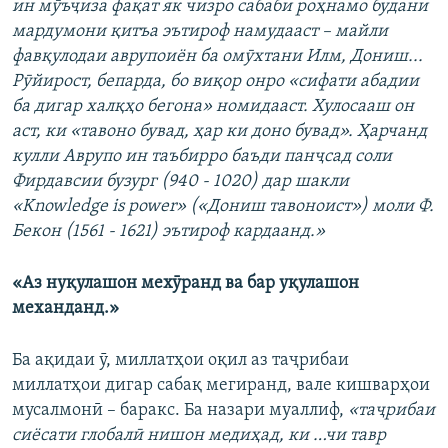
ин мӯъҷиза фақат як чизро сабаби роҳнамо будани
мардумони қитъа эътироф намудааст – майли
фавқулодаи аврупоиён ба омӯхтани Илм, Дониш...
Рӯйирост, бепарда, бо виқор онро «сифати абадии
ба дигар халқҳо бегона» номидааст. Хулосааш он
аст, ки «тавоно бувад, ҳар ки доно бувад». Ҳарчанд
кулли Аврупо ин таъбирро баъди панҷсад соли
Фирдавсии бузург (940 - 1020) дар шакли
«
Knowledge
is
power
» («Дониш тавоноист») моли Ф.
Бекон (1561 - 1621) эътироф кардаанд.»
«Аз нуқулашон мехӯранд ва бар уқулашон
механданд.»
Ба ақидаи ӯ, миллатҳои оқил аз таҷрибаи
миллатҳои дигар сабақ мегиранд, вале кишварҳои
мусалмонӣ – баракс. Ба назари муаллиф,
«таҷрибаи
сиёсати глобалӣ нишон медиҳад, ки …чи тавр