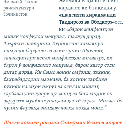
Эмомалӣ Раҳмон ситоиш
Эмомалӣ Раҳмон -
кардааст, ки ба ақидаи ӯ,
раисиҷумҳури
Тоҷикистон
«шахсияти хирадманди
Тақдирсоз ва Ободкор»
-ест,
ки
«барои манфиатҳои
миллӣ ҷонфидоӣ мекунад, тааллуқ дорад.
Таърихи навтарини Тоҷикистон ҳамакнун
намунаи барҷаста ва олии чунин Шахсият,
таҷассумгари асили манфиатҳои миллатро, ки
барои ӯ ҷонфидоиҳо мекунад, барои ҳазор соли
дигар дорад. Ин Симо лоиқи омӯзиш, таҳқиқ,
баҳрабардории маънавӣ, ба хотири тарбияи
рӯҳияи наслҳои имрӯз ва ояндаи миллат,
сарбаландии диёри арҷманд ва бегазандии он
зарурати муайянкунандаи ҳаётӣ дорад. Миллат бо
чунин Фарзанд зиндаву ҷовид хоҳад монд.
“
Шакли комили рисолаи Саймӯмин Ятимов инҷост