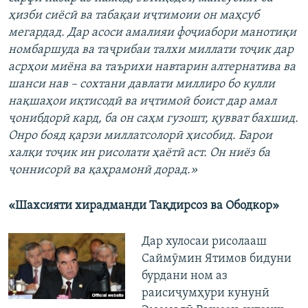
ҳизби сиёсӣ ва табақаи иҷтимоии он маҳсуб
мегардад. Дар асоси амалияи фоҷиабори манотиқи
номбаршуда ва таҷрибаи талхи миллати тоҷик дар
асрҳои миёна ва таърихи навтарин алтернатива ва
шанси нав – сохтани давлати миллиро бо кулли
нақшаҳои иқтисодӣ ва иҷтимоӣ боист дар амал
ҷонибдорӣ кард, ба он саҳм гузошт, қувват бахшид.
Онро бояд қарзи миллатсолорӣ ҳисобид. Барои
халқи тоҷик ин рисолати ҳаётӣ аст. Он ниёз ба
ҷоннисорӣ ва қаҳрамонӣ дорад.»
«Шахсияти хирадманди Тақдирсоз ва Ободкор»
Дар хулосаи рисолааш
Саймӯмин Ятимов бидуни
бурдани ном аз
раисиҷумҳури кунунӣ