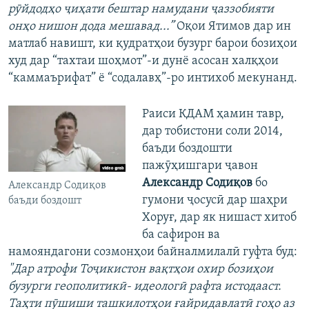
рӯйдодҳо ҷиҳати бештар намудани ҷаззобияти
онҳо нишон дода мешавад...”
Оқои Ятимов дар ин
матлаб навишт, ки қудратҳои бузург барои бозиҳои
худ дар “тахтаи шоҳмот”-и дунё асосан халқҳои
“каммаърифат” ё “содалавҳ”-ро интихоб мекунанд.
Раиси КДАМ ҳамин тавр,
дар тобистони соли 2014,
баъди боздошти
пажӯҳишгари ҷавон
Александр Содиқов
бо
Александр Содиқов
гумони ҷосусӣ дар шаҳри
баъди боздошт
Хоруғ, дар як нишаст хитоб
ба сафирон ва
намояндагони созмонҳои байналмилалӣ гуфта буд:
"Дар атрофи Тоҷикистон вақтҳои охир бозиҳои
бузурги геополитикӣ- идеологӣ рафта истодааст.
Таҳти пӯшиши ташкилотҳои ғайридавлатӣ гоҳо аз