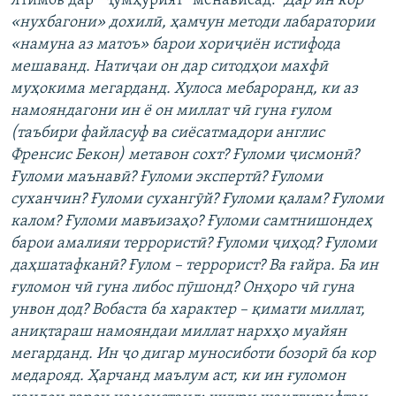
Ятимов дар “Ҷумҳурият” менависад:
“
Дар ин кор
«нухбагони» дохилӣ, ҳамчун методи лабаратории
«намуна аз матоъ» барои хориҷиён истифода
мешаванд. Натиҷаи он дар ситодҳои махфӣ
муҳокима мегарданд. Хулоса мебароранд, ки аз
намояндагони ин ё он миллат чӣ гуна ғулом
(таъбири файласуф ва сиёсатмадори англис
Френсис Бекон) метавон сохт? Ғуломи ҷисмонӣ?
Ғуломи маънавӣ? Ғуломи экспертӣ? Ғуломи
суханчин? Ғуломи сухангӯй? Ғуломи қалам? Ғуломи
калом? Ғуломи мавъизаҳо? Ғуломи самтнишондеҳ
барои амалияи террористӣ? Ғуломи ҷиҳод? Ғуломи
даҳшатафканӣ? Ғулом – террорист? Ва ғайра. Ба ин
ғуломон чӣ гуна либос пӯшонд? Онҳоро чӣ гуна
унвон дод? Вобаста ба характер – қимати миллат,
аниқтараш намояндаи миллат нархҳо муайян
мегарданд. Ин ҷо дигар муносиботи бозорӣ ба кор
медарояд. Ҳарчанд маълум аст, ки ин ғуломон