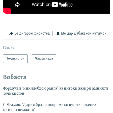
Ба дигарон фиристед
Мо дар шабакаҳои иҷтимоӣ
Гӯшаҳо
Тоҷикистон
Чашмандоз
Вобаста
Формулаи "инқилобҳои ранга" аз нигоҳи вазири амнияти
Тоҷикистон
С.Ятимов: "Дирижёрҳои нооромиҳо пушти оркестр
пинҳон шудаанд"