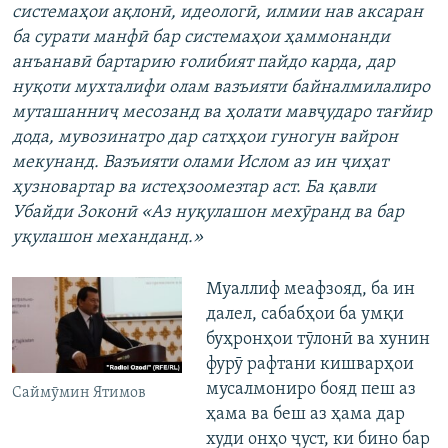
системаҳои ақлонӣ, идеологӣ, илмии нав аксаран
ба сурати манфӣ бар системаҳои ҳаммонанди
анъанавӣ бартарию ғолибият пайдо карда, дар
нуқоти мухталифи олам вазъияти байналмилалиро
муташанниҷ месозанд ва ҳолати мавҷударо тағйир
дода, мувозинатро дар сатҳҳои гуногун вайрон
мекунанд. Вазъияти олами Ислом аз ин ҷиҳат
ҳузновартар ва истеҳзоомезтар аст. Ба қавли
Убайди Зоконӣ «Аз нуқулашон мехӯранд ва бар
уқулашон механданд.»
Муаллиф меафзояд, ба ин
далел, сабабҳои ба умқи
буҳронҳои тӯлонӣ ва хунин
фурӯ рафтани кишварҳои
мусалмониро бояд пеш аз
Саймӯмин Ятимов
ҳама ва беш аз ҳама дар
худи онҳо ҷуст, ки бино бар