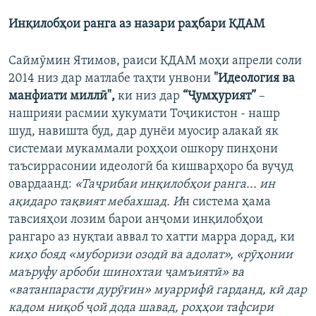
Инқилобҳои ранга аз назари раҳбари КДАМ
Саймӯмин Ятимов, раиси КДАМ моҳи апрели соли
2014 низ дар матлабе таҳти унвони
"Идеология ва
манфиати миллӣ",
ки низ дар
“Ҷумҳурият”
–
нашрияи расмии ҳукумати Тоҷикистон - нашр
шуд, навишта буд, дар дунёи муосир алакай як
системаи мукаммали роҳҳои ошкору пинҳони
таъсиррасонии идеологӣ ба кишварҳоро ба вуҷуд
овардаанд:
«Таҷрибаи инқилобҳои ранга... ин
ақидаро тақвият мебахшад. И
н система ҳама
тавсияҳои лозим барои анҷоми инқилобҳои
рангаро аз нуқтаи аввал то хатти марра дорад, ки
киҳо бояд «муборизи озодӣ ва адолат», «рӯҳонии
маъруфу арбоби шинохтаи ҷамъиятӣ» ва
«ватанпарасти дурӯғин» муаррифӣ гарданд, кӣ дар
кадом ниқоб ҷой дода шавад, роҳҳои тафсири