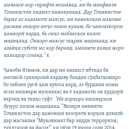
шеваҳое кор гирифта мешавад, ки ба манфиати
Тоҷикистон хидмат намекунанд. Дар Тоҷикистон
бархе аз хадамоти махсус, ки намехоҳам мақоми
расмии онҳоро инҷо эълон кунам, бо ҷинояткорон
ҳамкорӣ карда, ба онҳо маблағҳои калон
медиҳанд. Онҳоро махсус таҳрик медиҳанд, ки
алайҳи суботи мо кор баранд, амнияти халқи моро
халалдор созанд."
x
Ҷаноби Ятимов, ки дар ин нишаст ибтидо ба
англисӣ суханронӣ кардаву баъдан сӯҳбатҳояшро
бо забони русӣ ҳам хулоса кард, аз бурдани номи
ягон кишвари мушаххас ва ё хадамоти он худдорӣ
варзид ва танҳо гуфт:
"Ин корҳоро кишварҳои
бузург анҷом медиҳанд.”
Вазири амнияти
Тоҷикистон дар ҳамоиши вазорати корҳои дохилӣ
дар масъалаи “Муқовимат бар зидди терроризм,
тундгароӣ ва фасод”, ки рӯзи 19 июни соли 2014,