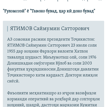
"Ғуломсозӣ" ё "Тавоно бувад, ҳар кӣ доно бувад"
ЯТИМОВ Саймумин Сатторович
АЗ сомонаи расмии президенти Тоҷикистон:
ЯТИМОВ Саймумин Сатторович 23 июли соли
1955 дар ноҳияи Фархори вилояти Хатлон
таваллуд шудааст. Маълумоташ олӣ, соли 1976
Донишкадаи омӯзгории Кӯлоб ва соли 2003
факултаи ҳуқуқшиносии Донишгоҳи давлатии
Тоҷикистонро хатм кардааст. Доктори илмҳои
сиёсӣ.
Фаъолияти меҳнатиашро аз иҷрои вазифаҳои
корманди оперативӣ ва роҳбарӣ дар сохторҳои
ноҳиявӣ, шаҳрӣ, дастгоҳи марказии Кумитаи