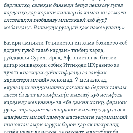
баргаштҳо, салиқаи баланди бепул пешвозу гусел
карданҳо дар хориҷи кишвар ба ҳамаи ин аъмоли
системаҳои глобаливу минтақавӣ лаб фурӯ
мебанданд. Вонамуди рӯзардӣ ҳам намекунанд.»
Вазири амнияти Тоҷикистон ин ҳама бозиҳоро «об
додану гулоб талаб кардан» таъбир карда,
рӯйдодҳои Сурия, Ироқ, Афғонистон ва баъзеи
дигар кишварҳои собиқ Иттиҳоди Шӯравиро аз
ҷумла «
натиҷаи суйистифодаҳо аз заифии
характери миллӣ»
меномад. Ӯ менависад,
«
қ
увваҳои зиддимиллии дохилӣ ва берунӣ тавъам
дасти ба даст аз заифиҳо(и миллат) хуб истифода
карданду мекунанд»
ва
«ба ҳамин хотир, фарзияи
рушд, тараққиёт ва пешравии миллатро дар асоси
манфиати миллӣ ҳамчун масъулияти умумимиллӣ
шинохтан амри зарурӣ барои ҳар як шаҳрванд,
сарфи назар аз нажод, эътиқодот, мансубият ба