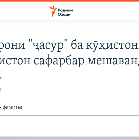
рони "ҷасур" ба кӯҳисто
истон сафарбар мешаван
ӣ
8
н фиристед