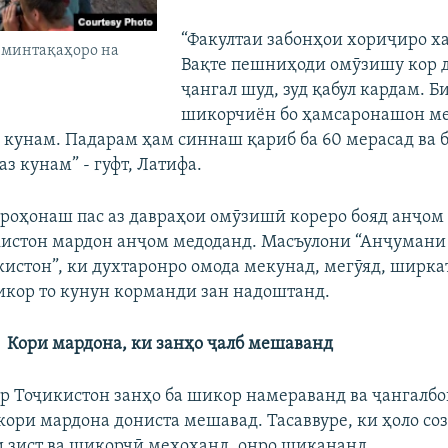
“Факултаи забонҳои хориҷиро х
 минтақаҳоро на
Вақте пешниҳоди омӯзишу кор д
ҷангал шуд, зуд қабул кардам. Б
шикорчиён бо ҳамсаронашон ме
 кунам. Падарам ҳам синнаш қариб ба 60 мерасад ва б
аз кунам” - гуфт, Латифа.
роҳонаш пас аз давраҳои омӯзишӣ кореро бояд анҷом 
кистон мардон анҷом медоданд. Масъулони “Анҷуман
кистон”, ки духтаронро омода мекунад, мегӯяд, ширка
икор то кунун корманди зан надоштанд.
Кори мардона, ки занҳо ҷалб мешаванд
р Тоҷикистон занҳо ба шикор намераванд ва ҷангалб
 кори мардона дониста мешавад. Тасаввуре, ки ҳоло с
 зист ва шикорчӣ мехоҳанд, онро шикананд.