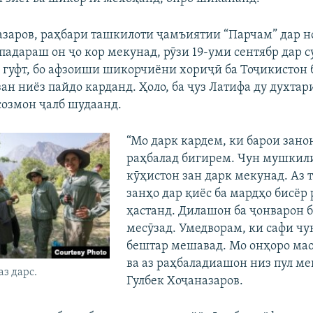
азаров, раҳбари ташкилоти ҷамъиятии “Парчам” дар 
падараш он ҷо кор мекунад, рӯзи 19-уми сентябр дар с
 гуфт, бо афзоиши шикорчиёни хориҷӣ ба Тоҷикистон 
ан ниёз пайдо карданд. Ҳоло, ба ҷуз Латифа ду духтар
 созмон ҷалб шудаанд.
“Мо дарк кардем, ки барои зано
раҳбалад бигирем. Чун мушкили
кӯҳистон зан дарк мекунад. Аз 
занҳо дар қиёс ба мардҳо бисёр
ҳастанд. Дилашон ба ҷонварон 
месӯзад. Умедворам, ки сафи ч
бештар мешавад. Мо онҳоро ма
ва аз раҳбаладиашон низ пул ме
аз дарс.
Гулбек Хоҷаназаров.