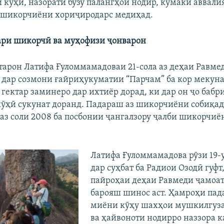
 кӯҳӣ, назорати бузу палангҳои нодир, кӯмаки аввали
 шикорчиёни хориҷиродарс медиҳад.
ари шикорчӣ ва муҳофизи ҷонварон
хтарон Латифа Ғуломмамадоваи 21-сола аз деҳаи Равме
и дар созмони ғайриҳукуматии “Парчам” ба кор мекун
 гектар заминеро дар ихтиёр дорад, ки дар он ҷо бабр
кӯҳӣ сукунат доранд. Падараш аз шикорчиёни собиқад
а аз соли 2008 ба посбонии ҷангалзору ҷалби шикорчи
Латифа Ғуломмамадова рӯзи 19-
дар суҳбат ба Радиои Озодӣ гуфт
пайроҳаи деҳаи Равмеди ҷамоат
барояш шинос аст. Ҳамроҳи пад
миёни кӯҳу шахҳои мушкилгуза
ва ҳайвоноти нодирро наззора к