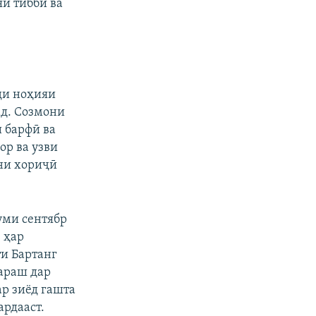
яи тиббӣ ва
ди ноҳияи
ад. Созмони
и барфӣ ва
ор ва узви
ёни хориҷӣ
уми сентябр
, ҳар
и Бартанг
араш дар
р зиёд гашта
ардааст.