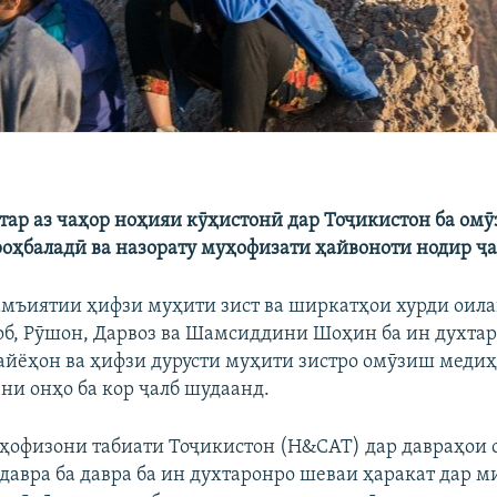
хтар аз чаҳор ноҳияи кӯҳистонӣ дар Тоҷикистон ба ом
роҳбаладӣ ва назорату муҳофизати ҳайвоноти нодир ҷ
мъиятии ҳифзи муҳити зист ва ширкатҳои хурди оила
б, Рӯшон, Дарвоз ва Шамсиддини Шоҳин ба ин духта
айёҳон ва ҳифзи дурусти муҳити зистро омӯзиш меди
ни онҳо ба кор ҷалб шудаанд.
ҳофизони табиати Тоҷикистон (H&CAT) дар давраҳои
 давра ба давра ба ин духтаронро шеваи ҳаракат дар 