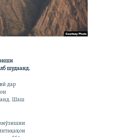
ӯзиши
алб шудаанд.
вӣ дар
рон
ҳанд. Шаш
 омӯзишии
минтақаҳои