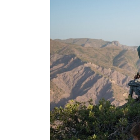
ГУЗОРИШҲОИ РАДИОӢ