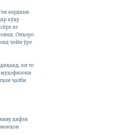
атм кардаам.
ар кӯҳу
исёре аз
оянд. Онҳоро
ояд ҷойи ӯро
диҳанд, ки то
и муҳофизони
тҳои ҷалби
ониву ҳифзи
озмонҳои