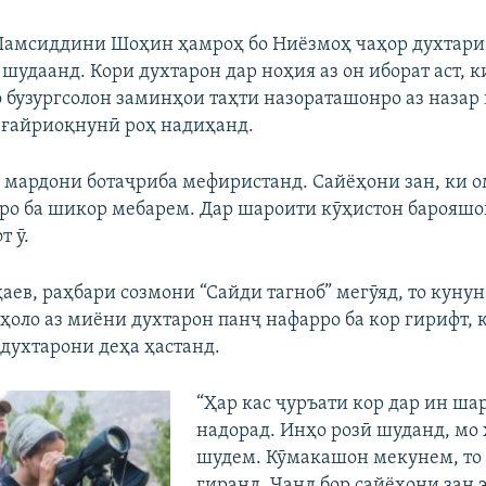
амсиддини Шоҳин ҳамроҳ бо Ниёзмоҳ чаҳор духтари 
шудаанд. Кори духтарон дар ноҳия аз он иборат аст, к
о бузургсолон заминҳои таҳти назораташонро аз назар
 ғайриоқнунӣ роҳ надиҳанд.
о мардони ботаҷриба мефиристанд. Сайёҳони зан, ки 
ро ба шикор мебарем. Дар шароити кӯҳистон барояшо
т ӯ.
аев, раҳбари созмони “Сайди тагноб” мегӯяд, то кунун
ҳоло аз миёни духтарон панҷ нафарро ба кор гирифт, к
 духтарони деҳа ҳастанд.
“Ҳар кас ҷуръати кор дар ин ша
надорад. Инҳо розӣ шуданд, мо
шудем. Кӯмакашон мекунем, то 
гиранд. Чанд бор сайёҳони зан 