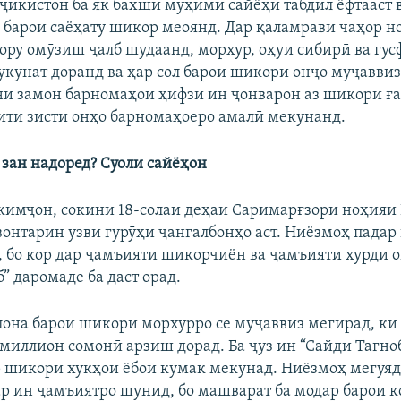
ҷикистон ба як бахши муҳими сайёҳӣ табдил ёфтааст в
 барои саёҳату шикор меоянд. Дар қаламрави чаҳор н
кору омӯзиш ҷалб шудаанд, морхур, оҳуи сибирӣ ва гу
укунат доранд ва ҳар сол барои шикори онҷо муҷаввиз
и замон барномаҳои ҳифзи ин ҷонварон аз шикори ғ
ити зисти онҳо барномаҳоеро амалӣ мекунанд.
 зан надоред? Суоли сайёҳон
кимҷон, сокини 18-солаи деҳаи Саримарғзори ноҳия
вонтарин узви гурӯҳи ҷангалбонҳо аст. Ниёзмоҳ падар
, бо кор дар ҷамъияти шикорчиён ва ҷамъияти хурди 
” даромаде ба даст орад.
лона барои шикори морхурро се муҷаввиз мегирад, ки 
миллион сомонӣ арзиш дорад. Ба ҷуз ин “Сайди Тагноб
 шикори хукҳои ёбоӣ кӯмак мекунад. Ниёзмоҳ мегӯяд,
ар ин ҷамъиятро шунид, бо машварат ба модар барои к