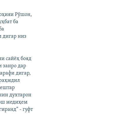
ноҳияи Рӯшон,
уҳбат ба
ба
и дигар низ
ни сайёҳ бояд
 занро дар
тарафи дигар,
 раҳмдил
бештар
унин духтарон
ош медиҳем
гиранд” - гуфт