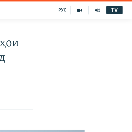
TV
РУС
нҳои
д