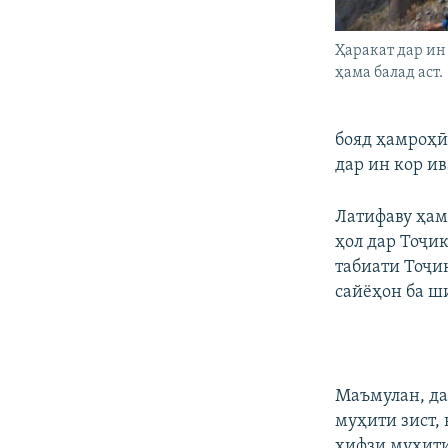
Ҳаракат дар ин
ҳама балад аст.
бояд ҳамроҳӣ
дар ин кор ив
Латифаву ҳам
ҳол дар Тоҷи
табиати Тоҷи
сайёҳон ба ш
Маъмулан, да
муҳити зист,
ҳифзи муҳити