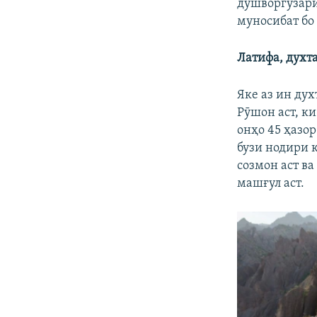
душворгузари
муносибат бо
Латифа, духт
Яке аз ин ду
Рӯшон аст, к
онҳо 45 ҳазор
бузи нодири 
созмон аст в
машғул аст.