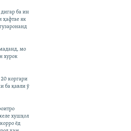
дигар ба ин
и ҳафтае як
 гузаронанд
омаданд, мо
н хурок
 20 коргари
и ба қавли ӯ
роитро
 хеле хушҳол
корро ёд
эрод ҳам