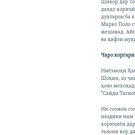
Шикор дар То
даҳҳо хориҷӣ
духтарон ба 
Марко Поло с
мешавад. Айн
ва ҳифзи муҳ
Чаро коргари
Ниёзмоҳи Ҳа
Шоҳин, аз ҷа
ҳоло мехоҳад
“Сайди Тагноб
Ин созмон со
наздики ним 
хориҷиён дар
эълони кор д