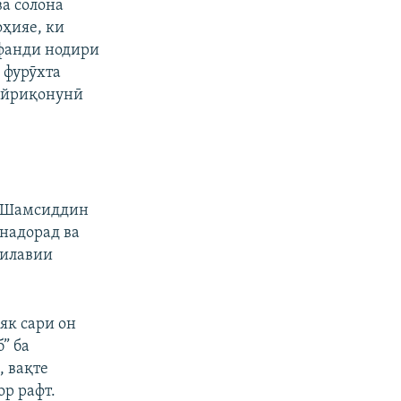
а солона
оҳияе, ки
сфанди нодири
 фурӯхта
айриқонунӣ
и Шамсиддин
 надорад ва
оилавии
як сари он
” ба
 вақте
ор рафт.