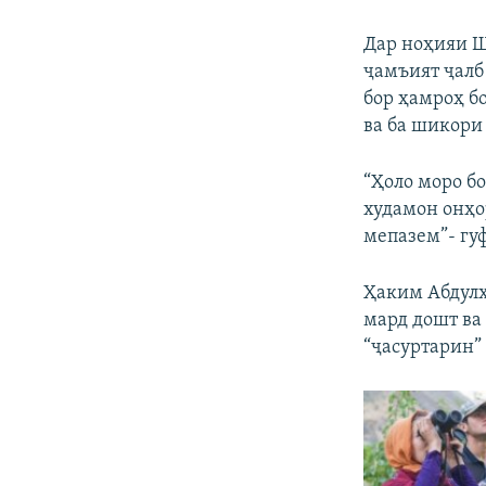
Дар ноҳияи Ш
ҷамъият ҷалб 
бор ҳамроҳ б
ва ба шикори
“Ҳоло моро б
худамон онҳо
мепазем”- гуф
Ҳаким Абдулҳ
мард дошт ва 
“ҷасуртарин”