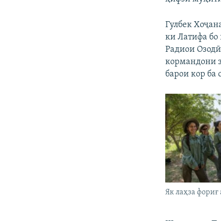
Гулбек Хоҷан
ки Латифа бо 
Радиои Озодӣ
кормандони з
барои кор ба
Як лаҳза фориғ 