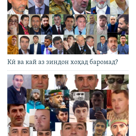
Кӣ ва кай аз зиндон хоҳад баромад?