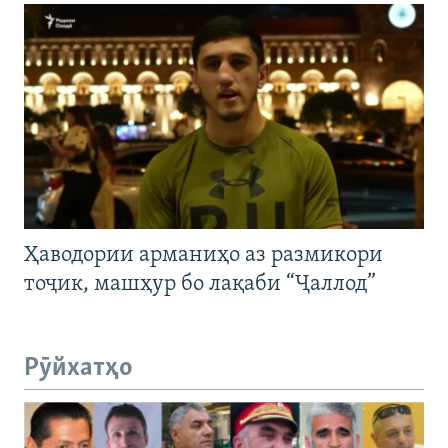
Ҳаводории арманиҳо аз размикори
тоҷик, машҳур бо лақаби “Ҷаллод”
Рӯйхатҳо