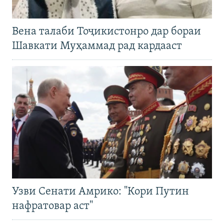
Вена талаби Тоҷикистонро дар бораи
Шавкати Муҳаммад рад кардааст
Узви Сенати Амрико: "Кори Путин
нафратовар аст"