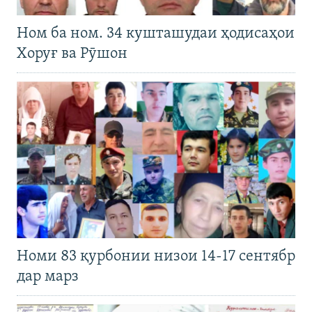
Ном ба ном. 34 кушташудаи ҳодисаҳои
Хоруғ ва Рӯшон
Номи 83 қурбонии низои 14-17 сентябр
дар марз