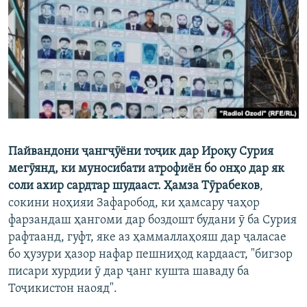
ГУЗОРИШҲОИ РАДИОӢ
Русский
ПАЙГИРӢ КУНЕД
Пайвандони ҷангҷӯёни тоҷик дар Ироқу Сурия
Ҳамаи сомонаҳои RFE/RL
мегӯянд, ки муносибати атрофиён бо онҳо дар як
соли ахир сардтар шудааст. Ҳамза Тӯрабеков
,
сокини ноҳияи Зафаробод, ки ҳамсару чаҳор
фарзандаш ҳангоми дар боздошт будани ӯ ба Сурия
рафтаанд, гуфт, яке аз ҳаммаллаҳояш дар ҷаласае
бо ҳузури ҳазор нафар пешниҳод кардааст, "бигзор
писари хурдии ӯ дар ҷанг кушта шаваду ба
Тоҷикистон наояд".