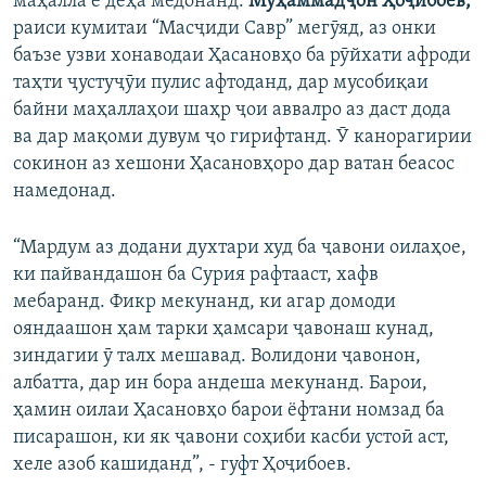
маҳалла ё деҳа медонанд.
Муҳаммадҷон Ҳоҷибоев,
раиси кумитаи “Масҷиди Савр” мегӯяд, аз онки
баъзе узви хонаводаи Ҳасановҳо ба рӯйхати афроди
таҳти ҷустуҷӯи пулис афтоданд, дар мусобиқаи
байни маҳаллаҳои шаҳр ҷои аввалро аз даст дода
ва дар мақоми дувум ҷо гирифтанд. Ӯ канорагирии
сокинон аз хешони Ҳасановҳоро дар ватан беасос
намедонад.
“Мардум аз додани духтари худ ба ҷавони оилаҳое,
ки пайвандашон ба Сурия рафтааст, хафв
мебаранд. Фикр мекунанд, ки агар домоди
ояндаашон ҳам тарки ҳамсари ҷавонаш кунад,
зиндагии ӯ талх мешавад. Волидони ҷавонон,
албатта, дар ин бора андеша мекунанд. Барои,
ҳамин оилаи Ҳасановҳо барои ёфтани номзад ба
писарашон, ки як ҷавони соҳиби касби устоӣ аст,
хеле азоб кашиданд”, - гуфт Ҳоҷибоев.