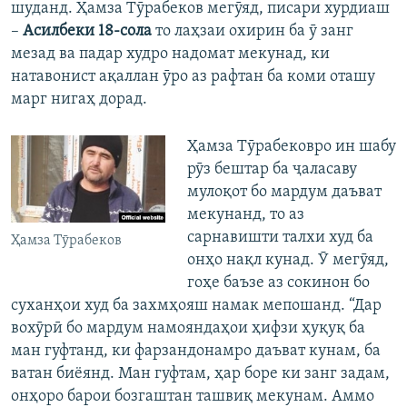
шуданд. Ҳамза Тӯрабеков мегӯяд, писари хурдиаш
–
Асилбеки 18-сола
то лаҳзаи охирин ба ӯ занг
мезад ва падар худро надомат мекунад, ки
натавонист ақаллан ӯро аз рафтан ба коми оташу
марг нигаҳ дорад.
Ҳамза Тӯрабековро ин шабу
рӯз бештар ба ҷаласаву
мулоқот бо мардум даъват
мекунанд, то аз
сарнавишти талхи худ ба
Ҳамза Тӯрабеков
онҳо нақл кунад. Ӯ мегӯяд,
гоҳе баъзе аз сокинон бо
суханҳои худ ба захмҳояш намак мепошанд. “Дар
вохӯрӣ бо мардум намояндаҳои ҳифзи ҳуқуқ ба
ман гуфтанд, ки фарзандонамро даъват кунам, ба
ватан биёянд. Ман гуфтам, ҳар боре ки занг задам,
онҳоро барои бозгаштан ташвиқ мекунам. Аммо