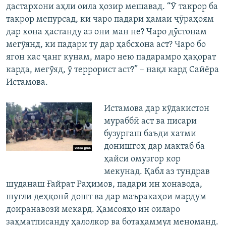
дастархони аҳли оила ҳозир мешавад. “Ӯ такрор ба
такрор мепурсад, ки чаро падари ҳамаи ҷӯраҳоям
дар хона ҳастанду аз они ман не? Чаро дӯстонам
мегӯянд, ки падари ту дар ҳабсхона аст? Чаро бо
ягон кас ҷанг кунам, маро нею падарамро ҳақорат
карда, мегӯяд, ӯ террорист аст?” – нақл кард Сайёра
Истамова.
Истамова дар кӯдакистон
мураббӣ аст ва писари
бузургаш баъди хатми
донишгоҳ дар мактаб ба
ҳайси омузгор кор
мекунад. Қабл аз тундрав
шуданаш Ғайрат Раҳимов, падари ин хонавода,
шуғли деҳқонӣ дошт ва дар маъракаҳои мардум
доиранавозӣ мекард. Ҳамсояҳо ин оиларо
заҳматписанду ҳалолкор ва ботаҳаммул меноманд.