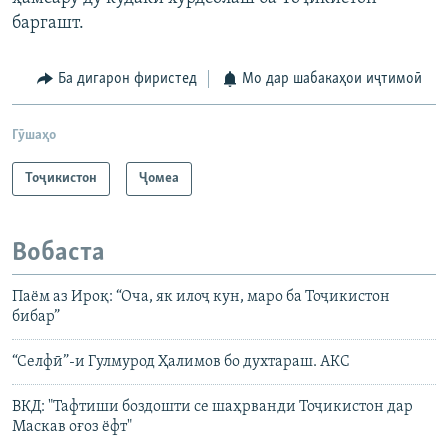
баргашт.
Ба дигарон фиристед
Мо дар шабакаҳои иҷтимоӣ
Гӯшаҳо
Тоҷикистон
Ҷомeа
Вобаста
Паём аз Ироқ: “Оча, як илоҷ кун, маро ба Тоҷикистон
бибар”
“Селфӣ”-и Гулмурод Ҳалимов бо духтараш. АКС
ВКД: "Тафтиши боздошти се шаҳрванди Тоҷикистон дар
Маскав оғоз ёфт"