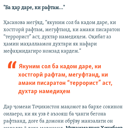
"Ба ҳар даре, ки рафтам..."
Ҳасанова мегӯяд, “якуним сол ба кадом даре, ки
хостгорӣ рафтам, мегуфтанд, ки амаки писаратон
“террорист” аст, духтар намедиҳем. Оқибат аз
ҳамин маҳаллаамон духтари як нафари
мефаҳмидагиро номзад кардем.”
Якуним сол ба кадом даре, ки
хостгорӣ рафтам, мегуфтанд, ки
амаки писаратон “террорист” аст,
духтар намедиҳем
Дар ҷомеаи Тоҷикистон мақомот ва бархе сокинон
оилаеро, ки як узв ё аъзояш ба ҷанги бегона
рафтаанд, доғе ба домони обрӯву манзалати он