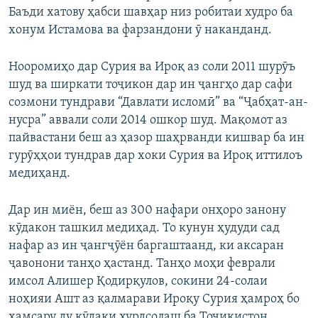
Баъди хатову ҳабси шавҳар низ робитаи худро ба
хонум Истамова ва фарзандони ӯ наканданд.
Нооромиҳо дар Сурия ва Ироқ аз соли 2011 шурӯъ
шуд ва ширкати тоҷикон дар ин ҷангҳо дар сафи
созмони тундрави “Давлати исломӣ” ва “Ҷабҳат-ан-
нусра” аввали соли 2014 ошкор шуд. Мақомот аз
пайвастани беш аз ҳазор шаҳрванди кишвар ба ин
гурӯҳҳои тундрав дар хоки Сурия ва Ироқ иттилоъ
медиҳанд.
Дар ин миён, беш аз 300 нафари онҳоро занону
кӯдакон ташкил медиҳад. То кунун ҳудуди сад
нафар аз ин ҷангҷӯён баргаштаанд, ки аксаран
ҷавонони танҳо ҳастанд. Танҳо моҳи феврали
имсол Алишер Қодирқулов, сокини 24-солаи
ноҳияи Ашт аз қалмарави Ироқу Сурия ҳамроҳ бо
ҳамсару ду кӯдаки хурдсолаш ба Тоҷикистон