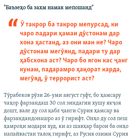
"Баъзеҳо ба захм намак мепошанд"
Ӯ такрор ба такрор мепурсад, ки
чаро падари ҳамаи дӯстонам дар
хона ҳастанд, аз они ман не? Чаро
дӯстонам мегӯянд, падари ту дар
ҳабсхона аст? Чаро бо ягон кас ҷанг
кунам, падарамро ҳақорат карда,
мегӯяд, ӯ террорист аст?
Тӯрабеков рӯзи 26-уми август гуфт, бо ҳамсару
чаҳор фарзандаш 30 сол зиндагии хушу якҷоя
дошт, вале ду сол қабл ҷанги Сурия ҳамсар ва
фарзандандонашро аз ӯ гирифт. Онҳо ду сол пеш
ҳамроҳи модари худ, ки аз шавҳар барои ба онҳо
напайвастан талоқ гирифт, аз Русия озими Сурия