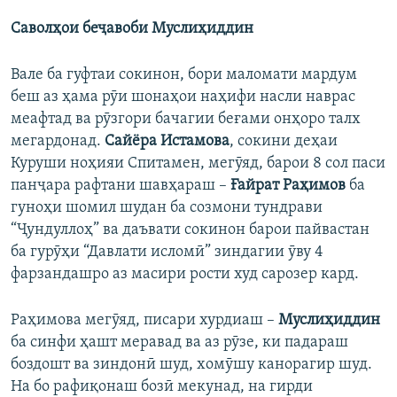
Саволҳои беҷавоби Муслиҳиддин
Вале ба гуфтаи сокинон, бори маломати мардум
беш аз ҳама рӯи шонаҳои наҳифи насли наврас
меафтад ва рӯзгори бачагии беғами онҳоро талх
мегардонад.
Сайёра Истамова
, сокини деҳаи
Куруши ноҳияи Спитамен, мегӯяд, барои 8 сол паси
панҷара рафтани шавҳараш –
Ғайрат Раҳимов
ба
гуноҳи шомил шудан ба созмони тундрави
“Ҷундуллоҳ” ва даъвати сокинон барои пайвастан
ба гурӯҳи “Давлати исломӣ” зиндагии ӯву 4
фарзандашро аз масири рости худ сарозер кард.
Раҳимова мегӯяд, писари хурдиаш –
Муслиҳиддин
ба синфи ҳашт меравад ва аз рӯзе, ки падараш
боздошт ва зиндонӣ шуд, хомӯшу канорагир шуд.
На бо рафиқонаш бозӣ мекунад, на гирди