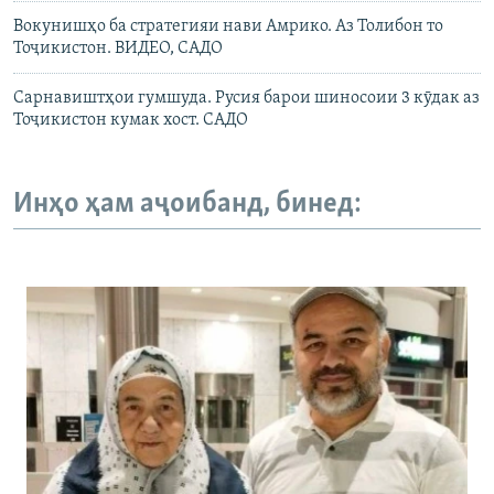
Вокунишҳо ба стратегияи нави Амрико. Аз Толибон то
Тоҷикистон. ВИДЕО, САДО
Сарнавиштҳои гумшуда. Русия барои шиносоии 3 кӯдак аз
Тоҷикистон кумак хост. САДО
Инҳо ҳам аҷоибанд, бинед: