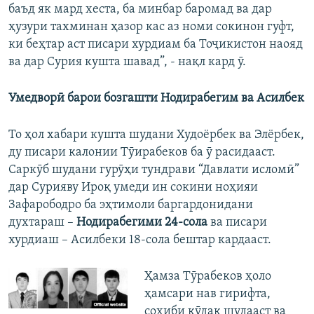
баъд як мард хеста, ба минбар баромад ва дар
ҳузури тахминан ҳазор кас аз номи сокинон гуфт,
ки беҳтар аст писари хурдиам ба Тоҷикистон наояд
ва дар Сурия кушта шавад”, - нақл кард ӯ.
Умедворӣ барои бозгашти Нодирабегим ва Асилбек
То ҳол хабари кушта шудани Худоёрбек ва Элёрбек,
ду писари калонии Тӯирабеков ба ӯ расидааст.
Саркӯб шудани гурӯҳи тундрави “Давлати исломӣ”
дар Сурияву Ироқ умеди ин сокини ноҳияи
Зафарободро ба эҳтимоли баргардонидани
духтараш –
Нодирабегими 24-сола
ва писари
хурдиаш – Асилбеки 18-сола бештар кардааст.
Ҳамза Тӯрабеков ҳоло
ҳамсари нав гирифта,
соҳиби кӯдак шудааст ва