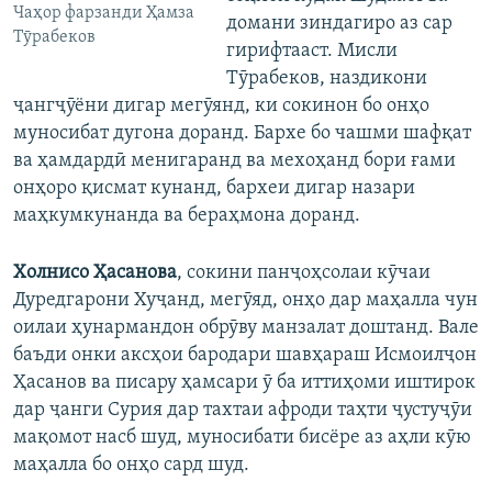
Чаҳор фарзанди Ҳамза
домани зиндагиро аз сар
Тӯрабеков
гирифтааст. Мисли
Тӯрабеков, наздикони
ҷангҷӯёни дигар мегӯянд, ки сокинон бо онҳо
муносибат дугона доранд. Бархе бо чашми шафқат
ва ҳамдардӣ менигаранд ва мехоҳанд бори ғами
онҳоро қисмат кунанд, бархеи дигар назари
маҳкумкунанда ва бераҳмона доранд.
Холнисо Ҳасанова
, сокини панҷоҳсолаи кӯчаи
Дуредгарони Хуҷанд, мегӯяд, онҳо дар маҳалла чун
оилаи ҳунармандон обрӯву манзалат доштанд. Вале
баъди онки аксҳои бародари шавҳараш Исмоилҷон
Ҳасанов ва писару ҳамсари ӯ ба иттиҳоми иштирок
дар ҷанги Сурия дар тахтаи афроди таҳти ҷустуҷӯи
мақомот насб шуд, муносибати бисёре аз аҳли кӯю
маҳалла бо онҳо сард шуд.