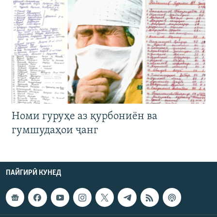
Номи гуруҳе аз қурбониён ва
гумшудаҳои ҷанг
ПАЙГИРӢ КУНЕД