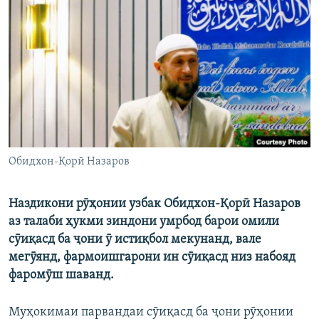
ГУЗОРИШҲОИ РАДИОӢ
Русский
ПАЙГИРӢ КУНЕД
Ҳамаи сомонаҳои RFE/RL
Обидхон-Қорӣ Назаров
Наздикони рӯҳонии узбак Обидхон-Қорӣ Назаров
аз талаби ҳукми зиндони умрбод барои омили
сӯиқасд ба ҷони ӯ истиқбол мекунанд, вале
мегӯянд, фармоишгарони ин сӯиқасд низ набояд
фаромӯш шаванд.
Муҳокимаи парвандаи сӯиқасд ба ҷони рӯҳонии