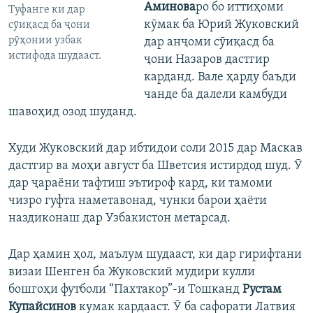
Аминова
ро бо иттиҳоми
Туфанге ки дар
кӯмак ба Юрий Жуковский
сӯиқасд ба ҷони
рӯҳонии узбак
дар анҷоми сӯиқасд ба
истифода шудааст.
ҷони Назаров дастгир
карданд. Вале ҳарду баъди
чанде ба далели камбуди
шавоҳид озод шуданд.
Худи Жуковский дар ибтидои соли 2015 дар Маскав
дастгир ва моҳи август ба Шветсия истирдод шуд. Ӯ
дар ҷараёни тафтиш эътироф кард, ки тамоми
чизро гуфта наметавонад, чунки барои ҳаёти
наздиконаш дар Узбакистон метарсад.
Дар ҳамин ҳол, маълум шудааст, ки дар гирифтани
визаи Шенген ба Жуковский мудири кулли
бошгоҳи футболи “Пахтакор”-и Тошканд
Рустам
Купайсинов
кумак кардааст. Ӯ ба сафорати Латвия