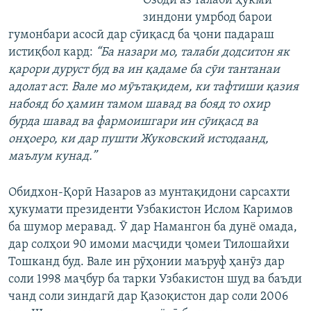
Озодӣ аз талаби ҳукми
зиндони умрбод барои
гумонбари асосӣ дар сӯиқасд ба ҷони падараш
истиқбол кард:
“Ба назари мо, талаби додситон як
қарори дуруст буд ва ин қадаме ба сӯи тантанаи
адолат аст. Вале мо мӯътақидем, ки тафтиши қазия
набояд бо ҳамин тамом шавад ва бояд то охир
бурда шавад ва фармоишгари ин сӯиқасд ва
онҳоеро, ки дар пушти Жуковский истодаанд,
маълум кунад.”
Обидхон-Қорӣ Назаров аз мунтақидони сарсахти
ҳукумати президенти Узбакистон Ислом Каримов
ба шумор меравад. Ӯ дар Намангон ба дунё омада,
дар солҳои 90 имоми масҷиди ҷомеи Тилошайхи
Тошканд буд. Вале ин рӯҳонии маъруф ҳанӯз дар
соли 1998 маҷбур ба тарки Узбакистон шуд ва баъди
чанд соли зиндагӣ дар Қазоқистон дар соли 2006