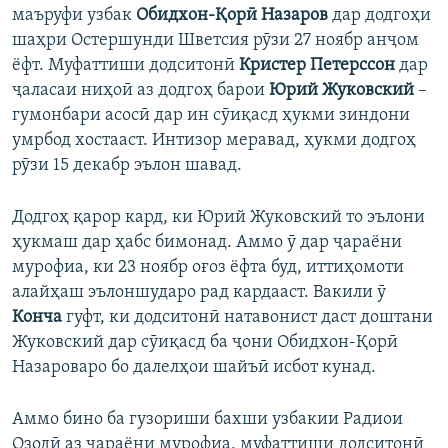
маъруфи узбак
Обидхон-Қорӣ Назаров
дар додгоҳи
шаҳри Остершунди Шветсия рӯзи 27 ноябр анҷом
ёфт. Муфаттиши додситонӣ
Кристер Петерссон
дар
ҷаласаи ниҳоӣ аз додгоҳ барои
Юрий Жуковский
–
гумонбари асосӣ дар ин сӯиқасд ҳукми зиндони
умрбод хостааст. Интизор меравад, ҳукми додгоҳ
рӯзи 15 декабр эълон шавад.
Додгоҳ қарор кард, ки Юрий Жуковский то эълони
ҳукмаш дар ҳабс бимонад. Аммо ӯ дар ҷараёни
мурофиа, ки 23 ноябр оғоз ёфта буд, иттиҳомоти
алайҳаш эълоншударо рад кардааст. Вакили ӯ
Конча
гуфт, ки додситонӣ натавонист даст доштани
Жуковский дар сӯиқасд ба ҷони Обидхон-Қорӣ
Назароваро бо далелҳои шайъӣ исбот кунад.
Аммо бино ба гузориши бахши узбакии Радиои
Озодӣ аз ҷараёни мурофиа, муфаттиши додситонӣ