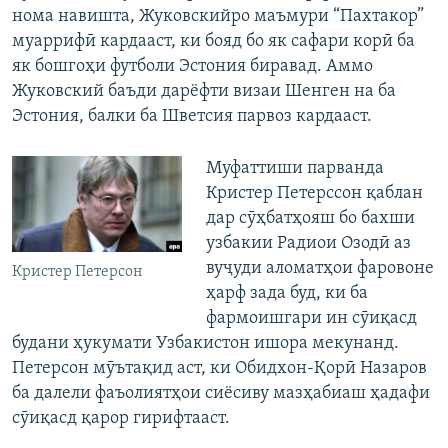
нома навишта, Жуковскийро маъмури “Пахтакор”
муаррифӣ кардааст, ки бояд бо як сафари корӣ ба
як бошгоҳи футболи Эстония биравад. Аммо
Жуковский баъди дарёфти визаи Шенген на ба
Эстония, балки ба Шветсия парвоз кардааст.
Муфаттиши парванда
Кристер Петерссон қаблан
дар сӯҳбатҳояш бо бахши
узбакии Радиои Озодӣ аз
вуҷуди аломатҳои фаровоне
Кристер Петерсон
ҳарф зада буд, ки ба
фармоишгари ин сӯиқасд
будани ҳукумати Узбакистон ишора мекунанд.
Петерсон мӯътақид аст, ки Обидхон-Қорӣ Назаров
ба далели фаъолиятҳои сиёсиву мазҳабиаш ҳадафи
сӯиқасд қарор гирифтааст.