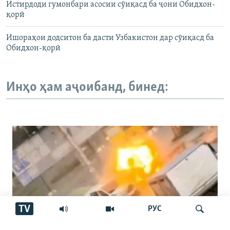
Истирдоди гумонбари асосии сӯиқасд ба ҷони Обидхон-
қорӣ
Ишораҳои додситон ба дасти Узбакистон дар сӯиқасд ба
Обидхон-қорӣ
Инҳо ҳам аҷоибанд, бинед:
TV
РУС