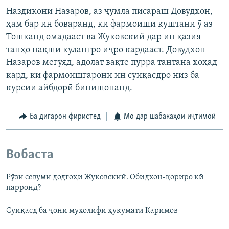
Наздикони Назаров, аз ҷумла писараш Довудхон,
ҳам бар ин боваранд, ки фармоиши куштани ӯ аз
Тошканд омадааст ва Жуковский дар ин қазия
танҳо нақши кулангро иҷро кардааст. Довудхон
Назаров мегӯяд, адолат вақте пурра тантана хоҳад
кард, ки фармоишгарони ин сӯиқасдро низ ба
курсии айбдорӣ бинишонанд.
Ба дигарон фиристед
Мо дар шабакаҳои иҷтимоӣ
Вобаста
Рӯзи севуми додгоҳи Жуковский. Обидхон-қориро кӣ
парронд?
Сӯиқасд ба ҷони мухолифи ҳукумати Каримов