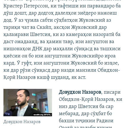
Кристер Петерссон, ки тафтиши ин парвандаро ба
дӯш дошт, дар додгоҳ далелҳои зиёдеро намоиш
дод. Ӯ аз ҷумла сабти сӯҳбатҳои Жуковский аз
тариқи чат ва Скайп, аксҳои Жуковский дар
қаламрави Шветсия, ки аз камераҳои назоратӣ ба
даст омадаанд, ва ҳамин тавр, изи ангуштон ва
нишонаҳои ДНК дар маҳалли сӯиқасд ва ташхиси
қиёсии он бо изи ангуштони Жуковскийро ироа
кард. Ӯ гуфт, изи ангуштони Жуковский бо изҳое,
ки дар рӯзи сӯиқасд дар назди манзили Обидхон-
Қорӣ Назаров кашф шуданд, як аст.
Довудхон Назаров
, писари
Обидхон-Қорӣ Назаров, ки
низ дар Шветсия ба сар
мебарад, дар сӯҳбат бо
бахши тоҷикии Радиои
Довудхон Назаров