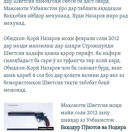
дар Шветсия паноҳгоҳи сиёсӣ ба даст овард.
Мақомоти Узбакистон ӯро дар таблиғи ақидаҳои
Ваҳҳобия айбдор мекунанд. Худи Назаров инро рад
мекунад.
Обидхон-Қорӣ Назаров моҳи феврали соли 2012
дар назди манзилаш дар шаҳри Стромшунди
Шветсия ҳадафи ҳамла қарор гирифт. Як нафари
силоҳбадаст ба сари ӯ аз туфангча тир холӣ кард.
Обидхон-Қорӣ Назаров ҷон ба саломат бурд, вале
инак қариб 4 сол боз дар ҳолати вазнин дар яке аз
бемористонҳои Шветсия таҳти табобат боқӣ
мемонад.
Мақомоти Шветсия моҳи
майи соли 2012 зану
шавҳар аз Узбакистон
Баҳодур Пӯлотов ва Нодира