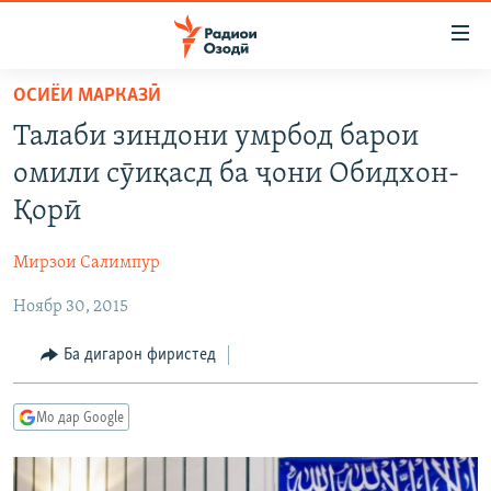
Пайвандҳои
дастрасӣ
Ҷаҳиш
ОСИЁИ МАРКАЗӢ
ба
ГӮШАҲО
Талаби зиндони умрбод барои
мояи
ГАПИ ОЗОД
СИЁСАТ
аслӣ
омили сӯиқасд ба ҷони Обидхон-
РӮЗГОРИ МУҲОҶИР
Ҷаҳиш
ИҚТИСОД
Қорӣ
ба
САЛОМ, ХОҲАР
ҶОМЕА
феҳристи
Мирзои Салимпур
ТАҲҚИҚОТ
ҚАЗИЯИ "КРОКУС"
аслӣ
Ҷаҳиш
Ноябр 30, 2015
ҶАНГ ДАР УКРАИНА
ОСИЁИ МАРКАЗӢ
ба
НАЗАРИ МАРДУМ
ФАРҲАНГ
Ба дигарон фиристед
ҷустор
ЧАНДРАСОНАӢ
МЕҲМОНИ ОЗОДӢ
БЛОГИСТОН
Мо дар Google
РӮЙХАТҲО
ВАРЗИШ
ОЗОДӢ ОНЛАЙН
ВИДЕО
КИТОБҲОИ ОЗОДӢ
НИГОРИСТОН