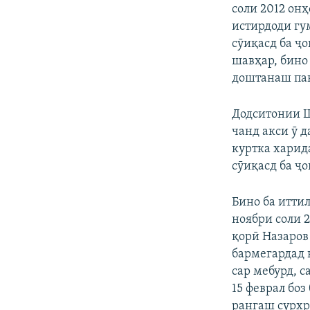
соли 2012 он
истирдоди гу
сӯиқасд ба ҷ
шавҳар, бино
доштанаш пан
Додситонии Шв
чанд акси ӯ 
куртка харид
сӯиқасд ба ҷо
Бино ба итти
ноябри соли 
қорӣ Назаров
бармегардад 
сар мебурд, с
15 феврал боз
рангаш сурхро