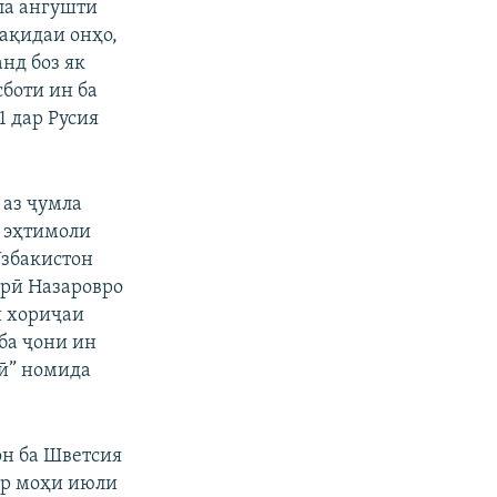
ла ангушти
ақидаи онҳо,
нд боз як
боти ин ба
1 дар Русия
аз ҷумла
з эҳтимоли
Узбакистон
орӣ Назаровро
и хориҷаи
ба ҷони ин
сӣ” номида
он ба Шветсия
ар моҳи июли