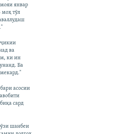
з мояи январ
 моҳ тӯл
аваллудаш
px
бар
."
тоҷикии
над ва
м, ки ин
унанд. Ба
мекард."
нбари асосии
равобити
обиқа сард
рӯзи шанбеи
ҳамин додгоҳ