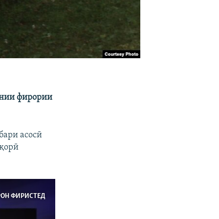
онии фирории
бари асосӣ
-қорӣ
РОН ФИРИСТЕД