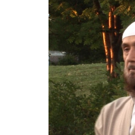
ГУЗОРИШҲОИ РАДИОӢ