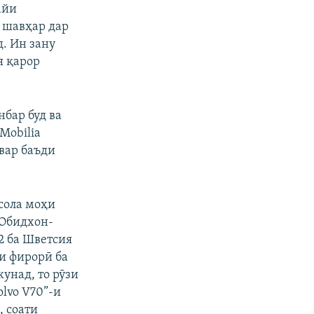
айи
у шавҳар дар
. Ин зану
я қарор
нбар буд ва
Mobilia
вар баъди
сола моҳи
 Обидхон-
2 ба Шветсия
и фирорӣ ба
кунад, то рӯзи
olvo V70”-и
, соати