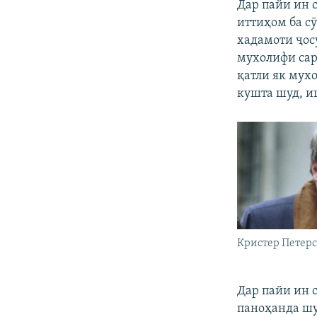
Дар пайи ин 
иттиҳом ба с
хадамоти ҷос
мухолифи сар
қатли як мухо
кушта шуд, и
Кристер Петер
Дар пайи ин 
паноҳанда шу