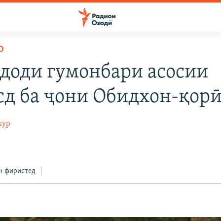
О
доди гумонбари асосии
сд ба ҷони Обидхон-қор
пур
н фиристед