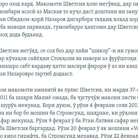
ҳоро озод кард. Мақомоти Шветсия ҳоло мегӯянд, дар п
монбари асосӣ аз Маскав то куҷо даст доштани ин зан
они Обидхон-қорӣ Назаров дигарбора таҳқиқ хоҳад шуд
 ба маводи парванда, гумонбарро ҳангоми дар Шветси
оҳ дода будаанд.
етсия мегӯяд, се сол боз дар пайи “шикор”-и ин гумо
дар кӯчаҳои сайёҳии Стокҳолм ва навори аз фурӯшгоҳи 
анашро сабт кардаву ҳатто масири фирори ӯ аз ин киш
ни Назаровро тартиб додааст.
лои мақомоти амниятӣ ва пулис Шветсия, ин марди 37-
2011 ба шаҳри Малмё омада, ба ҷустуҷӯи макони зисти
 шурӯъ мекунад. Бори дуюм, ӯ рӯзи 4 феврали соли 201
ва ин бор бо мошин ба Стромсунд, шаҳраке, ки рӯҳони
афар мекунад. Рӯзи 9 феврал ӯ ба Ргаи Латвия сафар ме
 ба Шветсия баргардад. Рӯзи 20 феврал ӯ як мошини «V
 киро гирифта, ба Стромсунд меравад. Рӯзи 22 феврал