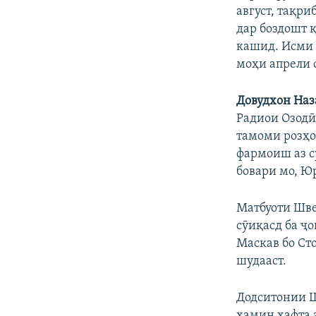
август, тақри
дар боздошт 
кашид. Исми 
моҳи апрели с
Довудхон Наз
Радиои Озодӣ
тамоми розҳо
фармоиш аз с
бовари мо, Ю
Матбуоти Шве
сӯиқасд ба ҷ
Маскав бо Сто
шудааст.
Додситонии Ш
ҳамин ҳафта 