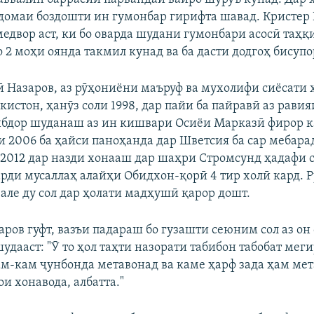
домаи боздошти ин гумонбар гирифта шавад. Кристер 
медвор аст, ки бо оварда шудани гумонбари асосӣ таҳқ
 2 моҳи оянда такмил кунад ва ба дасти додгоҳ бисупо
 Назаров, аз рӯҳониёни маъруф ва мухолифи сиёсати
кистон, ҳанӯз соли 1998, дар пайи ба пайравӣ аз рави
йбдор шуданаш аз ин кишвари Осиёи Марказӣ фирор к
и 2006 ба ҳайси паноҳанда дар Шветсия ба сар мебара
 2012 дар назди хонааш дар шаҳри Стромсунд ҳадафи 
арди мусаллаҳ алайҳи Обидхон-қорӣ 4 тир холӣ кард. 
вале ду сол дар ҳолати мадҳушӣ қарор дошт.
ров гуфт, вазъи падараш бо гузашти сеюним сол аз он
удааст: "Ӯ то ҳол таҳти назорати табибон табобат мег
м-кам ҷунбонда метавонад ва каме ҳарф зада ҳам мет
ои хонавода, албатта."