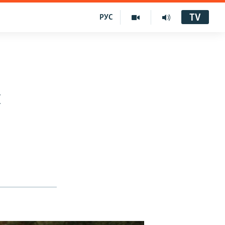
TV
РУС
ӣ