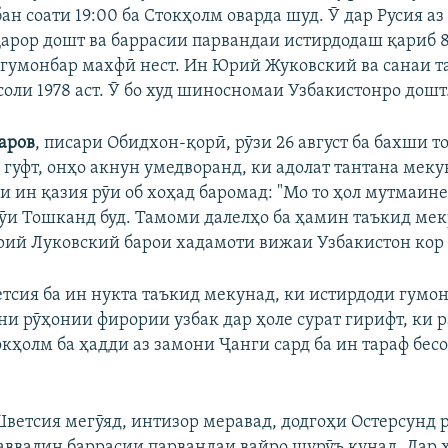
бан соати 19:00 ба Стокҳолм оварда шуд. Ӯ дар Русия а
қарор дошт ва баррасии парвандаи истирдодаш қариб 8
гумонбар махфӣ нест. Ин Юрий Жуковский ва санаи т
оли 1978 аст. Ӯ бо худ шиносномаи Узбакистонро дошт
аров
, писари Обидхон-қорӣ, рӯзи 26 август ба бахши 
 гуфт, онҳо акнун умедворанд, ки адолат тантана меку
и ин қазия рӯи об хоҳад баромад: "Мо то ҳол мутмаине
ӯи Тошканд буд. Тамоми далелҳо ба ҳамин таъкид мек
рий Луковский барои хадамоти вижаи Узбакистон кор 
тсия ба ин нукта таъкид мекунад, ки истирдоди гумо
они рӯҳонии фирории узбак дар ҳоле сурат гирифт, ки 
кҳолм ба ҳадди аз замони Ҷанги сард ба ин тараф бес
ветсия мегӯяд, интизор меравад, додгоҳи Остерсунд 
аввалин баррасии парвандаи вайро шурӯъ кунад. Дар 