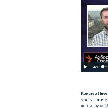
0:00
Кристер Пете
масъулияти т
дорад, рӯзи 2