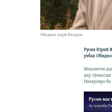
Обидхон-қорӣ Назаров
Русия Юрий Ж
узбак Обидхо
Мақомоти дод
дар сӯиқасди
Назаровро ба
Аз ҷониби
Р