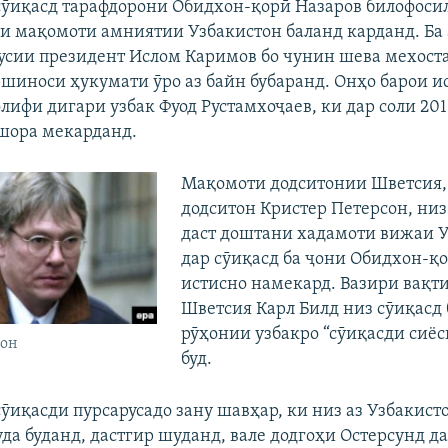
сӯиқасд тарафдорони Обидхон-қорӣ Назаров билофоси
ӯи мақомоти амниятии Узбакистон баланд карданд. Ба 
усии президент Ислом Каримов бо чунин шева мехоста
шиноси ҳукумати ӯро аз байн бубаранд. Онҳо барои ис
лифи дигари узбак Фуод Рустамхоҷаев, ки дар соли 201
шора мекарданд.
Мақомоти додситонии Шветсия, 
додситон Кристер Петерсон, ни
даст доштани хадамоти вижаи 
дар сӯиқасд ба ҷони Обидхон-қ
истисно намекард. Вазири вақт
Шветсия Карл Билд низ сӯиқасд 
рӯҳонии узбакро “сӯиқасди сиё
сон
буд.
сӯиқасди пурсарусадо зану шавҳар, ки низ аз Узбакист
да буданд, дастгир шуданд, вале додгоҳи Остерсунд д