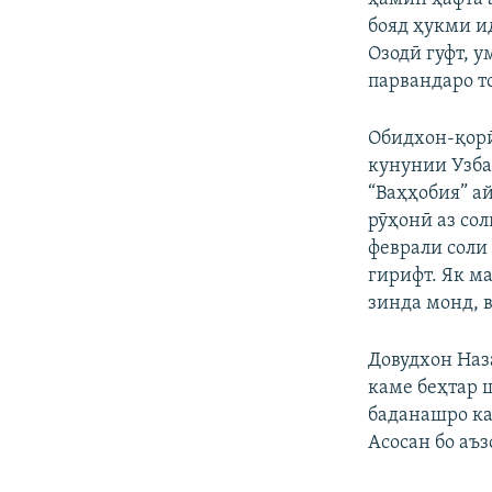
бояд ҳукми и
Озодӣ гуфт, у
парвандаро то
Обидхон-қорӣ
кунунии Узба
“Ваҳҳобия” а
рӯҳонӣ аз сол
феврали соли
гирифт. Як м
зинда монд, 
Довудхон Наза
каме беҳтар ш
баданашро ка
Асосан бо аъз