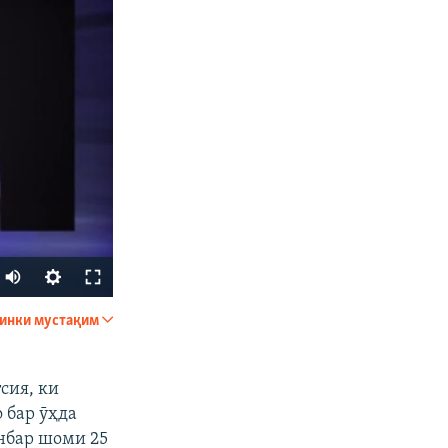
инки мустақим
ФИРИСТЕД
сия, ки
 бар ӯҳда
онбар шоми 25