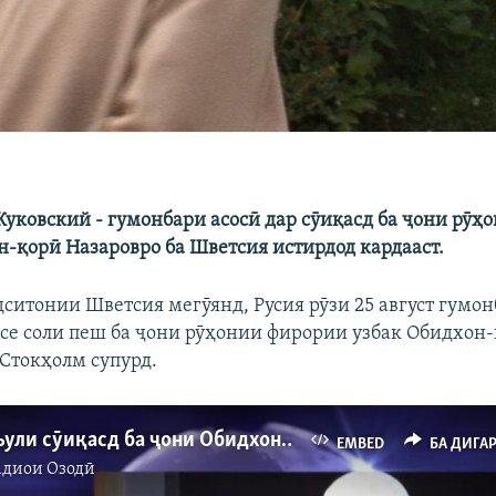
уковский - гумонбари асосӣ дар сӯиқасд ба ҷони рӯҳ
н-қорӣ Назаровро ба Шветсия истирдод кардааст.
ситонии Шветсия мегӯянд, Русия рӯзи 25 август гумон
 се соли пеш ба ҷони рӯҳонии фирории узбак Обидхон
 Стокҳолм супурд.
Русия масъули сӯиқасд ба ҷони Обидхон-қориро ба Шветсия таслим кард
EMBED
БА ДИГА
адиои Озодӣ