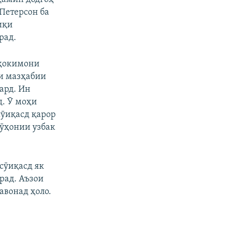
Петерсон ба
иқи
рад.
 ҳокимони
яи мазҳабии
ард. Ин
д. Ӯ моҳи
сӯиқасд қарор
Рӯҳонии узбак
 сӯиқасд як
ирад. Аъзои
авонад ҳоло.