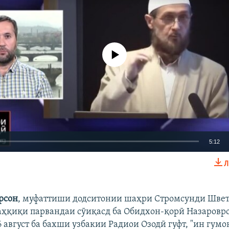
Феълан кор намекунад
5:12
Л
EMBED
БА ДИГАРОН 
рсон
, муфаттиши додситонии шаҳри Стромсунди Швет
аҳқиқи парвандаи сӯиқасд ба Обидхон-қорӣ Назаровро
6 август ба бахши узбакии Радиои Озодӣ гуфт, "ин гум