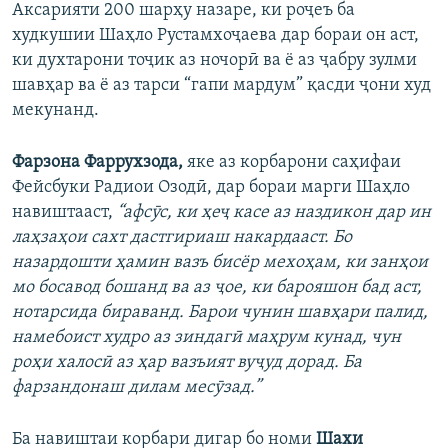
Аксарияти 200 шарҳу назаре, ки роҷеъ ба
худкушии Шаҳло Рустамхоҷаева дар бораи он аст,
ки духтарони тоҷик аз ночорӣ ва ё аз ҷабру зулми
шавҳар ва ё аз тарси “гапи мардум” қасди ҷони худ
мекунанд.
Фарзона Фаррухзода,
яке аз корбарони саҳифаи
Фейсбуки Радиои Озодӣ, дар бораи марги Шаҳло
навиштааст,
“афсӯс, ки ҳеҷ касе аз наздикон дар ин
лаҳзаҳои сахт дастгириаш накардааст. Бо
назардошти ҳамин вазъ бисёр мехоҳам, ки занҳои
мо босавод бошанд ва аз ҷое, ки барояшон бад аст,
нотарсида бираванд. Барои чунин шавҳари палид,
намебоист худро аз зиндагӣ маҳрум кунад, чун
роҳи халосӣ аз ҳар вазъият вуҷуд дорад. Ба
фарзандонаш дилам месӯзад.”
Ба навиштаи корбари дигар бо номи
Шахи