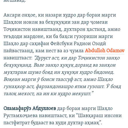
мешавад.
Аксари онҳое, ки назари худро дар бораи марги
Шаҳлои ноком ва беҳуқуқии зан дар ҷомеаи
Тоҷикистон навиштаанд, духтарон ҳастанд, аммо
теъдоди мардоне, ки ба баҳси гузориши марги
Шаҳло дар саҳифаи Фейсбуки Радиои Озодӣ
пайвастаанд, кам нест ва аз ҷумла
Abdulloh Odamov
навиштааст:
“Дуруст аст, ки дар Тоҷикистон занҳо
беҳуқуқанд. Вале занҳо ҳуқуқ доранд ва занҳои
муҳтарам шумо бояд ин ҳуқуқи худро бидонед.
Воқеан марги ӯ боиси таассуф аст, аммо Шаҳло
гунаҳкор аст, фарзандонашро ятим гузошт. Ӯ бояд
талоқ мехост, на ин ки худро мекушт.”
Оламафарӯз Абдуллоев
дар бораи марги Шаҳло
Рустамхоҷаева навиштааст, ки “Шавҳараш инсони
пастфитрат будааст ва худи духтар аҳмақ”.