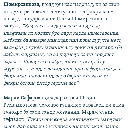
Шомирсаидова,
шояд ҳеҷ кас надонад, ки аз сари
ин духтари ноком чӣ мегузашт, ки фикри касе
накард ва худро овехт. Шахи Шомирсаидова
мегӯяд:
“Ҳеҷ касе, ки дар вазъи ин духтар
наафтодааст, ҳолати ӯро дарк карда наметавонад.
Албатта ба назари ман худкушӣ кори дурусте нест,
вале фикр кунед, мумкин аст, ҷони ин духтарро ба
лабаш овардаанд, ки аз ноумедӣ ба ин кор даст
задааст. Шояд касе набуд, ки ин духтар ба ӯ
муроҷиат кунад, ё волидонаш ӯро нафаҳмиданд, ё
фаҳмидан нахостанд, зеро барои миллати мо
фикри бегона бисёр муҳим аст.”
Марям Сафарова
ҳам дар марги Шаҳло
Рустамхоҷаева ҷомеаро гунаҳкор кардааст, ки ҳама
гуноҳро ба сари занҳо мезананд. Марям чунин
гуфтааст:
"Гунаҳкори фоҷиа менталитети мардуми
мост. Дар оила ҳар мушкиле, ки пеш омад, занро