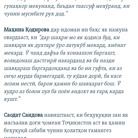
гунаҳкор мекунанд, баъдан таассуф мехӯранд, ки
чунин мусибате рух дод.”
Маҳина Қодирова
дар идомаи ин баҳс як намуна
овардааст, ки
“дар шаҳри мо як ҳодиса буд, ки
шавҳари як духтаре ӯро латукӯб мекард, хиёнат
мекард. Ӯ чанд дафъа ба хонаашон баргашт,
волидонаш дастгирӣ накарданд ва ба назди
шавҳараш баргардонданд ва бо ин гуфта, ки аз
онҷо мурда бармегардӣ, ту кӯдак дорӣ, ба касе
лозим нестӣ, барои ҳамин бо шавҳарат бош. Ӯ
худро аз болои пул ба поён андохт ва ғарқ карда
кушт.”
Саодат Саидова
навиштааст, ки беҳуқуқии зан як
масъалаи доғи ҷомеаи Тоҷикистон аст ва ҳамин
беҳуқуқӣ сабаби чунин ҳолатҳои ғамангез