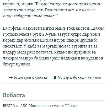
гуфтааст, марги Шаҳло
“танҳо як достоне аз чунин
достонҳои зиёде дар Тоҷикистон аст, ки касе аз
онҳо хабардор намешавад."
Ба гуфтаи мақомоти интизомии Тоҷикистон, Шаҳло
Рустамхоҷаева рӯзи 20-уми август худро дар ҷойи
кораш дар ноҳияи Шоҳмансури шаҳри Душанбе
овехтааст. Ӯ қабл аз маргаш номае гузошта ва аз
падару модараш хостааст, кӯдакони дувуним ва
чаҳорсолаашро ба шавҳараш надиҳанд ва худашон
бузург кунанд.
Ба дигарон фиристед
Мо дар шабакаҳои иҷтимоӣ
Вобаста
ВИДЕО ва АКС: Номаи пеш аз марги Шаҳло