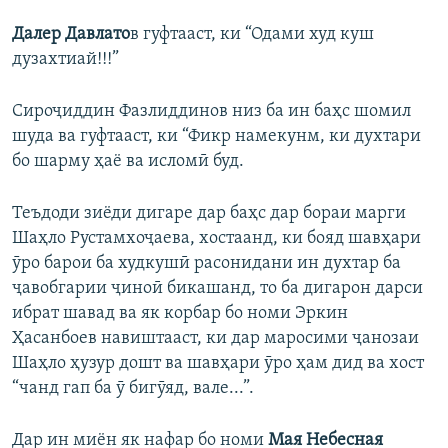
Далер Давлато
в гуфтааст, ки “Одами худ куш
дузахтиай!!!”
Сироҷиддин Фазлиддинов низ ба ин баҳс шомил
шуда ва гуфтааст, ки “Фикр намекунм, ки духтари
бо шарму ҳаё ва исломӣ буд.
Теъдоди зиёди дигаре дар баҳс дар бораи марги
Шаҳло Рустамхоҷаева, хостаанд, ки бояд шавҳари
ӯро барои ба худкушӣ расонидани ин духтар ба
ҷавобгарии ҷиноӣ бикашанд, то ба дигарон дарси
ибрат шавад ва як корбар бо номи Эркин
Ҳасанбоев навиштааст, ки дар маросими ҷанозаи
Шаҳло ҳузур дошт ва шавҳари ӯро ҳам дид ва хост
“чанд гап ба ӯ бигӯяд, вале...”.
Дар ин миён як нафар бо номи
Мая Небесная