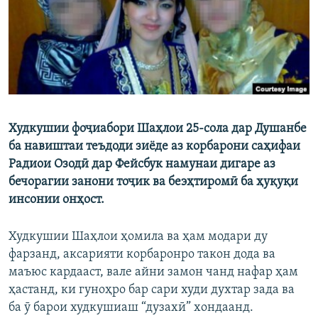
ГУЗОРИШҲОИ РАДИОӢ
Русский
ПАЙГИРӢ КУНЕД
Худкушии фоҷиабори Шаҳлои 25-сола дар Душанбе
ба навиштаи теъдоди зиёде аз корбарони саҳифаи
Ҳамаи сомонаҳои RFE/RL
Радиои Озодӣ дар Фейсбук намунаи дигаре аз
бечорагии занони тоҷик ва беэҳтиромӣ ба ҳуқуқи
инсонии онҳост.
Худкушии Шаҳлои ҳомила ва ҳам модари ду
фарзанд, аксарияти корбаронро такон дода ва
маъюс кардааст, вале айни замон чанд нафар ҳам
ҳастанд, ки гуноҳро бар сари худи духтар зада ва
ба ӯ барои худкушиаш “дузахӣ” хондаанд.