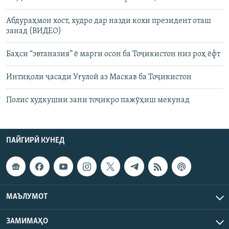
Абдураҳмон хост, худро дар назди кохи президент оташ
занад (ВИДЕО)
Баҳси “эвтаназия” ё марги осон ба Тоҷикистон низ роҳ ёфт
Интиқоли ҷасади Уғулой аз Маскав ба Тоҷикистон
Полис худкушии зани тоҷикро пажӯҳиш мекунад
ПАЙГИРӢ КУНЕД
МАЪЛУМОТ
ЗАМИМАҲО