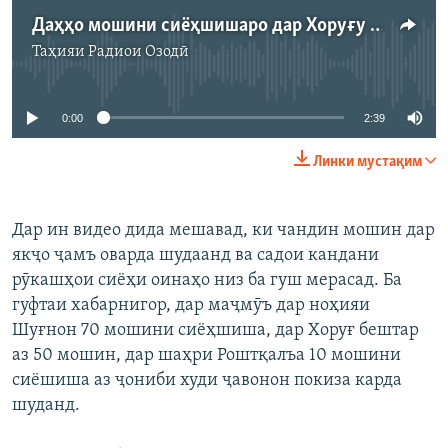
Даҳҳо мошини сиёҳшишаро дар Хоруғу Шуғнон "ба танзим дароварданд"
Таҳияи
Радиои Озодӣ
Феълан кор намекунад
0:00
2:39
Линки мустақим
Дар ин видео дида мешавад, ки чандин мошин дар
якҷо ҷамъ оварда шудаанд ва садои кандани
рӯкашҳои сиёҳи оинаҳо низ ба гуш мерасад. Ба
гуфтаи хабарнигор, дар маҷмӯъ дар ноҳияи
Шуғнон 70 мошини сиёҳшиша, дар Хоруғ бештар
аз 50 мошин, дар шаҳри Роштқалъа 10 мошини
сиёшиша аз ҷониби худи ҷавонон покиза карда
шуданд.