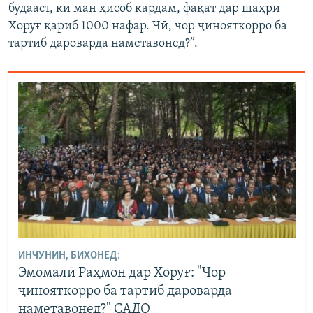
будааст, ки ман ҳисоб кардам, фақат дар шаҳри
Хоруғ қариб 1000 нафар. Чӣ, чор ҷинояткорро ба
тартиб дароварда наметавонед?”.
ИНЧУНИН, БИХОНЕД:
Эмомалӣ Раҳмон дар Хоруғ: "Чор
ҷинояткорро ба тартиб дароварда
наметавонед?" САДО