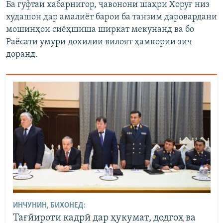
Ба гуфтаи хабарнигор, ҷавонони шаҳри Хоруғ низ
худашон дар амалиёт барои ба танзим даровардани
мошинҳои сиёҳшиша ширкат мекунанд ва бо
Раёсати умури дохилии вилоят ҳамкории зич
доранд.
ИНЧУНИН, БИХОНЕД:
Тағйироти кадрӣ дар ҳукумат, додгоҳ ва