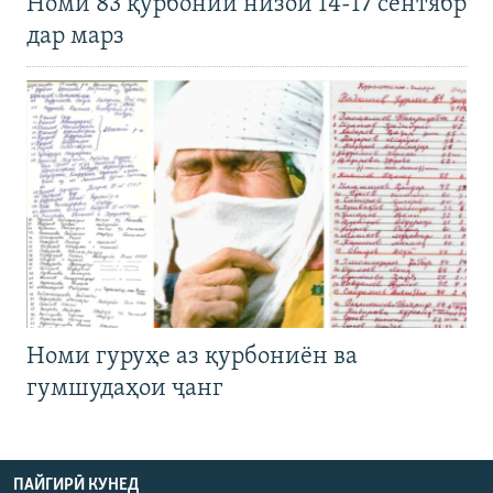
Номи 83 қурбонии низои 14-17 сентябр
дар марз
Номи гуруҳе аз қурбониён ва
гумшудаҳои ҷанг
ПАЙГИРӢ КУНЕД