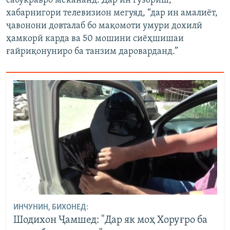
сабукравро мекананд. Дар ин гузориш,
хабарнигори телевизион мегуяд, “дар ин амалиёт,
ҷавонони довталаб бо мақомоти умури дохилӣ
ҳамкорӣ карда ва 50 мошини сиёҳшишаи
ғайриқонуниро ба танзим дароварданд.”
ИНЧУНИН, БИХОНЕД:
Шодихон Ҷамшед: "Дар як моҳ Хоруғро ба