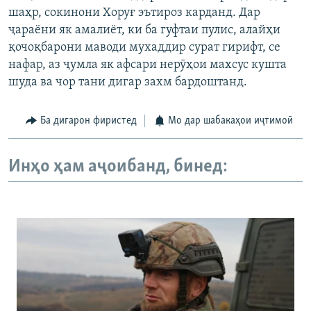
шаҳр, сокинони Хоруғ эътироз карданд. Дар
ҷараёни як амалиёт, ки ба гуфтаи пулис, алайҳи
қочоқбарони маводи мухаддир сурат гирифт, се
нафар, аз ҷумла як афсари нерӯҳои махсус кушта
шуда ва чор тани дигар захм бардоштанд.
Ба дигарон фиристед
Мо дар шабакаҳои иҷтимоӣ
Инҳо ҳам аҷоибанд, бинед: