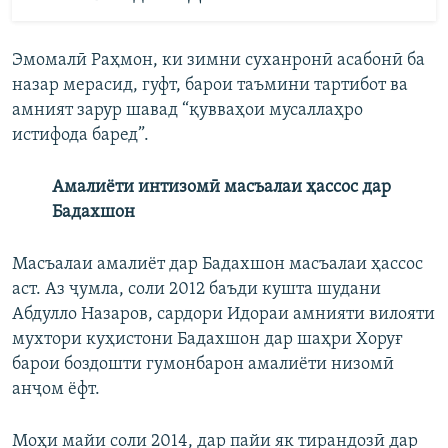
Эмомалӣ Раҳмон, ки зимни суханронӣ асабонӣ ба
назар мерасид, гуфт, барои таъмини тартибот ва
амният зарур шавад “қувваҳои мусаллаҳро
истифода баред”.
Амалиёти интизомӣ масъалаи ҳассос дар
Бадахшон
Масъалаи амалиёт дар Бадахшон масъалаи ҳассос
аст. Аз ҷумла, соли 2012 баъди кушта шудани
Абдулло Назаров, сардори Идораи амнияти вилояти
мухтори куҳистони Бадахшон дар шаҳри Хоруғ
барои боздошти гумонбарон амалиёти низомӣ
анҷом ёфт.
Моҳи майи соли 2014, дар пайи як тирандозӣ дар