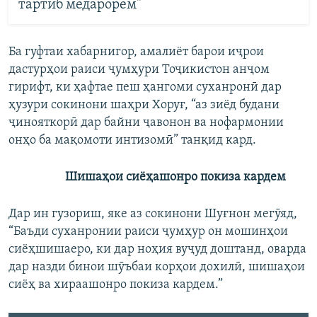
тартиб медарорем"
Ба гуфтаи хабарнигор, амалиёт барои иҷрои
дастурҳои раиси ҷумҳури Тоҷикистон анҷом
гирифт, ки ҳафтае пеш ҳангоми суханронӣ дар
ҳузури сокинони шаҳри Хоруғ, “аз зиёд будани
ҷинояткорӣ дар байни ҷавонон ва нофармонии
онҳо ба мақомоти интизомӣ” танқид кард.
Шишаҳои сиёҳашонро покиза кардем
Дар ин гузориш, яке аз сокинони Шуғнон мегӯяд,
“Баъди суханронии раиси ҷумҳур он мошинҳои
сиёҳшишаеро, ки дар ноҳия вуҷуд доштанд, оварда
дар назди бинои шӯъбаи корҳои дохилӣ, шишаҳои
сиёҳ ва хираашонро покиза кардем.”