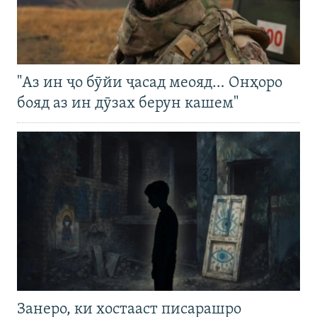
"Аз ин ҷо бӯйи ҷасад меояд… Онҳоро
бояд аз ин дӯзах берун кашем"
Занеро, ки хостааст писарашро