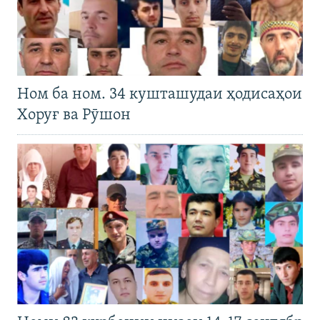
Ном ба ном. 34 кушташудаи ҳодисаҳои
Хоруғ ва Рӯшон