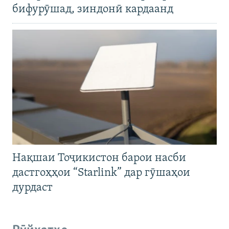
бифурӯшад, зиндонӣ кардаанд
Нақшаи Тоҷикистон барои насби
дастгоҳҳои “Starlink” дар гӯшаҳои
дурдаст