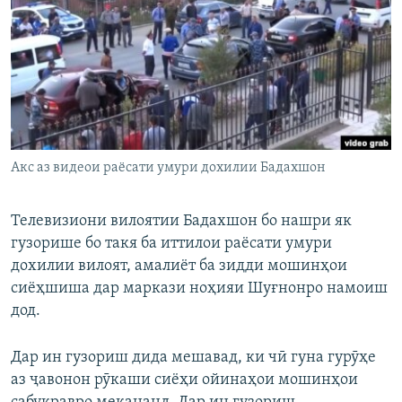
ГУЗОРИШҲОИ РАДИОӢ
Русский
ПАЙГИРӢ КУНЕД
Акс аз видеои раёсати умури дохилии Бадахшон
Ҳамаи сомонаҳои RFE/RL
Телевизиони вилоятии Бадахшон бо нашри як
гузорише бо такя ба иттилои раёсати умури
дохилии вилоят, амалиёт ба зидди мошинҳои
сиёҳшиша дар маркази ноҳияи Шуғнонро намоиш
дод.
Дар ин гузориш дида мешавад, ки чӣ гуна гурӯҳе
аз ҷавонон рӯкаши сиёҳи ойинаҳои мошинҳои