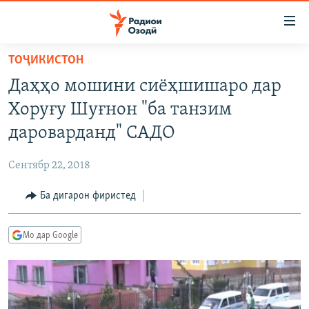
Пайвандҳои
дастрасӣ
Ҷаҳиш
ТОҶИКИСТОН
ба
ГӮШАҲО
Даҳҳо мошини сиёҳшишаро дар
мояи
ГАПИ ОЗОД
СИЁСАТ
аслӣ
Хоруғу Шуғнон "ба танзим
РӮЗГОРИ МУҲОҶИР
Ҷаҳиш
ИҚТИСОД
дароварданд" САДО
ба
САЛОМ, ХОҲАР
ҶОМЕА
феҳристи
Сентябр 22, 2018
ТАҲҚИҚОТ
ҚАЗИЯИ "КРОКУС"
аслӣ
Ҷаҳиш
Ба дигарон фиристед
ҶАНГ ДАР УКРАИНА
ОСИЁИ МАРКАЗӢ
ба
НАЗАРИ МАРДУМ
ФАРҲАНГ
ҷустор
Мо дар Google
ЧАНДРАСОНАӢ
МЕҲМОНИ ОЗОДӢ
БЛОГИСТОН
РӮЙХАТҲО
ВАРЗИШ
ОЗОДӢ ОНЛАЙН
ВИДЕО
КИТОБҲОИ ОЗОДӢ
НИГОРИСТОН