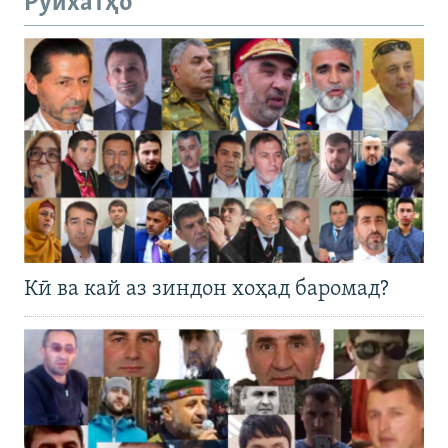
Рӯйхатҳо
Кӣ ва кай аз зиндон хоҳад баромад?