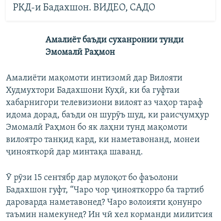
РКД-и Бадахшон. ВИДЕО, САДО
Амалиёт баъди суханронии тунди
Эмомалӣ Раҳмон
Амалиёти мақомоти интизомӣ дар Вилояти
Худмухтори Бадахшони Куҳӣ, ки ба гуфтаи
хабарнигори телевизиони вилоят аз чаҳор тараф
идома дорад, баъди он шурӯъ шуд, ки раисҷумҳур
Эмомалӣ Раҳмон бо як лаҳни тунд мақомоти
вилоятро танқид кард, ки наметавонанд, монеи
ҷинояткорӣ дар минтақа шаванд.
Ӯ
рӯзи 15 сентябр дар мулоқот бо фаъолони
Бадахшон гуфт, “Чаро чор ҷинояткорро ба тартиб
дароварда наметавонед? Чаро волоияти қонунро
таъмин намекунед? Ин чӣ хел корманди милитсия