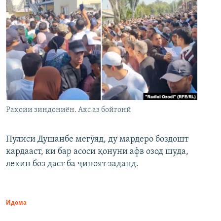
Раҳоии зиндониён. Акс аз бойгонӣ
Пулиси Душанбе мегӯяд, ду мардеро боздошт
кардааст, ки бар асоси қонуни афв озод шуда,
лекин боз даст ба ҷиноят заданд.
Идома