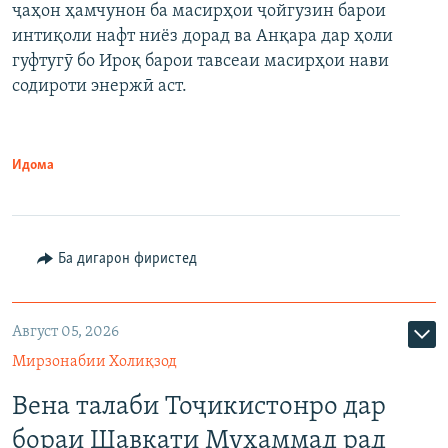
ҷаҳон ҳамчунон ба масирҳои ҷойгузин барои
интиқоли нафт ниёз дорад ва Анқара дар ҳоли
гуфтугӯ бо Ироқ барои тавсеаи масирҳои нави
содироти энержӣ аст.
Идома
Ба дигарон фиристед
Август 05, 2026
Мирзонабии Холиқзод
Вена талаби Тоҷикистонро дар
бораи Шавкати Муҳаммад рад