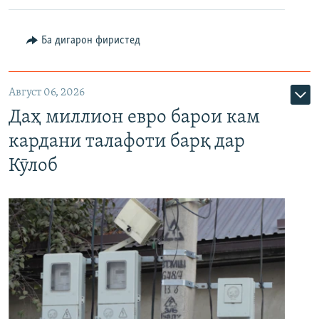
Ба дигарон фиристед
Август 06, 2026
Даҳ миллион евро барои кам
кардани талафоти барқ дар
Кӯлоб