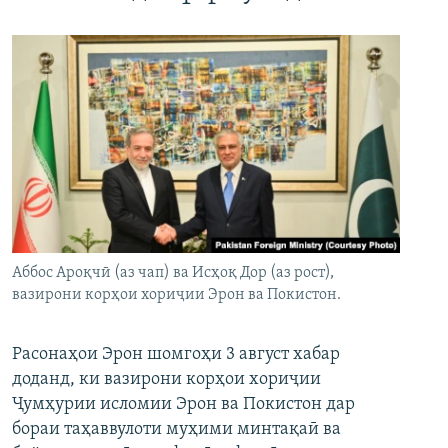
Аббос Ароқчӣ (аз чап) ва Исҳоқ Дор (аз рост),
вазирони корҳои хориҷии Эрон ва Покистон.
Расонаҳои Эрон шомгоҳи 3 август хабар
доданд, ки вазирони корҳои хориҷии
Ҷумҳурии исломии Эрон ва Покистон дар
бораи таҳаввулоти муҳими минтақаӣ ва