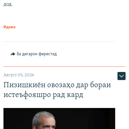
дод.
Идома
Ба дигарон фиристед
Август 05, 2026
Пизишкиён овозаҳо дар бораи
истеъфояшро рад кард