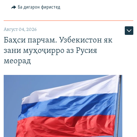
Ба дигарон фиристед
Август 04, 2026
Баҳси парчам. Узбекистон як
зани муҳоҷирро аз Русия
меорад