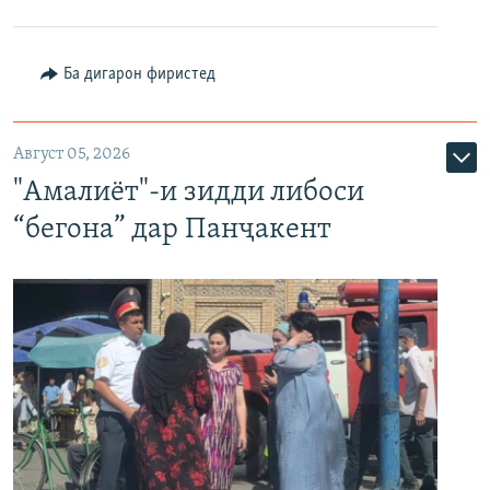
Ба дигарон фиристед
Август 05, 2026
"Амалиёт"-и зидди либоси
“бегона” дар Панҷакент