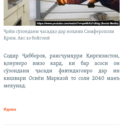
Ҷойи сӯзондани ҷасадҳо дар ноҳияи Симферополи
Қрим. Акс аз бойгонӣ
Содир Ҷабборов, раисҷумҳури Қирғизистон,
қонунеро имзо кард, ки бар асоси он
сӯзондани ҷасади фавтидагонро дар ин
кишвари Осиёи Марказӣ то соли 2040 манъ
мекунад.
Идома