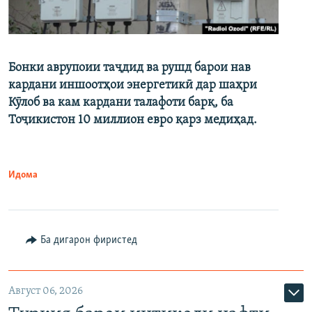
Бонки аврупоии таҷдид ва рушд барои нав
кардани иншоотҳои энергетикӣ дар шаҳри
Кӯлоб ва кам кардани талафоти барқ, ба
Тоҷикистон 10 миллион евро қарз медиҳад.
Идома
Ба дигарон фиристед
Август 06, 2026