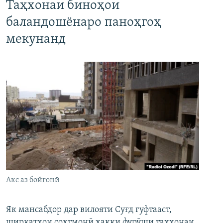
Таҳхонаи биноҳои
баландошёнаро паноҳгоҳ
мекунанд
Акс аз бойгонӣ
Як мансабдор дар вилояти Суғд гуфтааст,
ширкатҳои сохтмонӣ ҳаққи фурӯши таҳхонаи