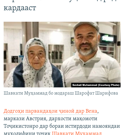
кардааст
Шавкати Муҳаммад бо модараш Шарофат Шарифова
Додгоҳи парвандаҳои ҷиноӣ дар Вена
,
маркази Австрия, дархости мақомоти
Тоҷикистонро дар бораи истирдоди намояндаи
мухолифини тоҷик
Шавкати Муҳаммад