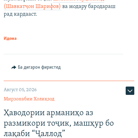
(Шавкатҷон Шарифов)
ва модару бародараш
рад кардааст.
Идома
Ба дигарон фиристед
Август 05, 2026
Мирзонабии Холиқзод
Ҳаводории арманиҳо аз
размикори тоҷик, машҳур бо
лақаби “Ҷаллод”