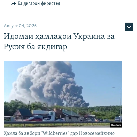
Ба дигарон фиристед
Август 04, 2026
Идомаи ҳамлаҳои Украина ва
Русия ба якдигар
Ҳамла ба анбори "Wildberries" дар Новосемейкино