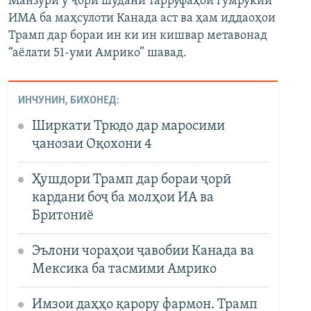
Манзури ӯ ҷорӣ шудани тарруфаҳои гумрукии
ИМА ба маҳсулоти Канада аст ва ҳам иддаоҳои
Трамп дар бораи ин ки ин кишвар метавонад
“аёлати 51-уми Амрико” шавад.
ИНЧУНИН, БИХОНЕД:
Ширкати Трюдо дар маросими
ҷанозаи Оқохони 4
Ҳушдори Трамп дар бораи ҷорӣ
кардани боҷ ба молҳои ИА ва
Бритониё
Эълони чораҳои ҷавобии Канада ва
Мексика ба тасмими Амрико
Имзои даҳҳо қарору фармон. Трамп