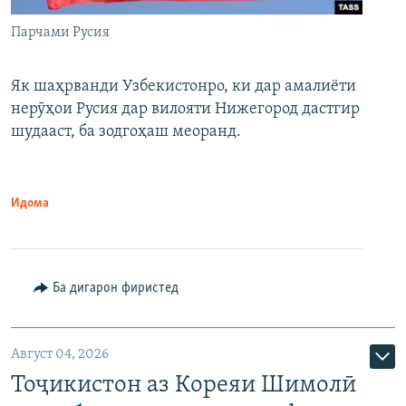
Парчами Русия
Як шаҳрванди Узбекистонро, ки дар амалиёти
нерӯҳои Русия дар вилояти Нижегород дастгир
шудааст, ба зодгоҳаш меоранд.
Идома
Ба дигарон фиристед
Август 04, 2026
Тоҷикистон аз Кореяи Шимолӣ