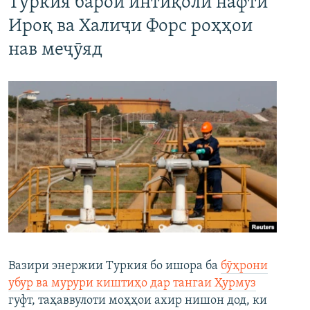
Туркия барои интиқоли нафти
Ироқ ва Халиҷи Форс роҳҳои
нав меҷӯяд
Вазири энержии Туркия бо ишора ба
бӯҳрони
убур ва мурури киштиҳо дар тангаи Ҳурмуз
гуфт, таҳаввулоти моҳҳои ахир нишон дод, ки