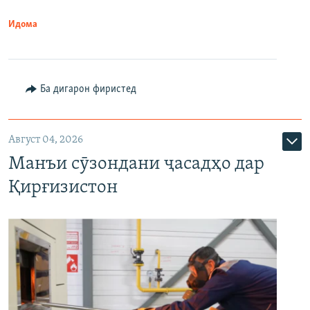
Идома
Ба дигарон фиристед
Август 04, 2026
Манъи сӯзондани ҷасадҳо дар
Қирғизистон