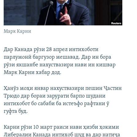
ГУЗОРИШҲОИ РАДИОӢ
Русский
ПАЙГИРӢ КУНЕД
Марк Карни
Дар Канада рӯзи 28 апрел интихоботи
парлумонӣ баргузор мешавад. Дар ин бора
рӯзи якшанбе нахуствазири нави ин кишвар
Ҳамаи сомонаҳои RFE/RL
Марк Карни хабар дод.
Ҳанӯз моҳи январ нахуствазири пешин Ҷастин
Трюдо дар бораи зарурати барпо шудани
интихобот бо сабаби ба истеъфо рафтани ӯ
гуфта буд.
Карни рӯзи 10 март раиси нави ҳизби ҳокими
Либералии Канада интихоб шуд ва дар натиҷа