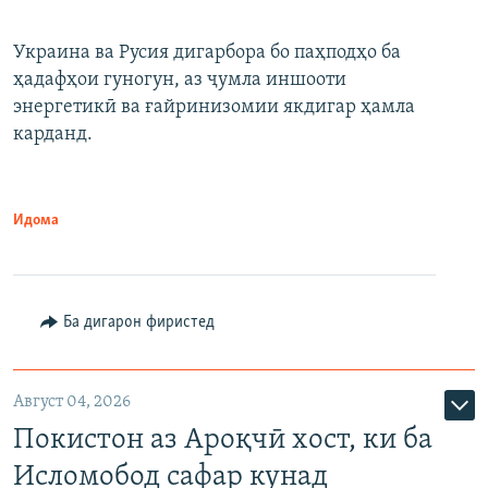
Украина ва Русия дигарбора бо паҳподҳо ба
ҳадафҳои гуногун, аз ҷумла иншооти
энергетикӣ ва ғайринизомии якдигар ҳамла
карданд.
Идома
Ба дигарон фиристед
Август 04, 2026
Покистон аз Ароқчӣ хост, ки ба
Исломобод сафар кунад