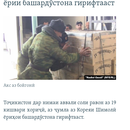
ёрии башардӯстона гирифтааст
Акс аз бойгонӣ
Тоҷикистон дар нимаи аввали соли равон аз 19
кишвари хориҷӣ, аз ҷумла аз Кореяи Шимолӣ
ёриҳои башардӯстона гирифтааст.