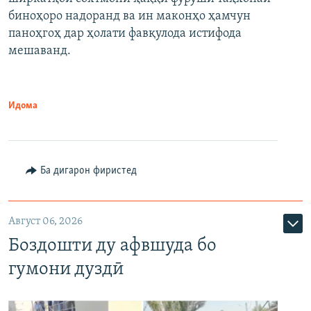
биноҳоро надоранд ва ин маконҳо ҳамчун
паноҳгоҳ дар ҳолати фавқулода истифода
мешаванд.
Идома
Ба дигарон фиристед
Август 06, 2026
Боздошти ду афвшуда бо
гумони дуздӣ