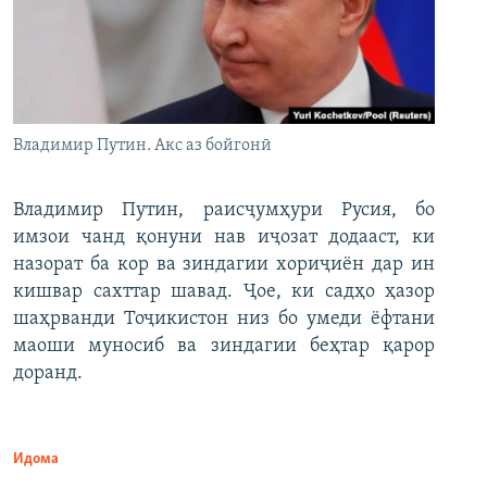
Владимир Путин. Акс аз бойгонӣ
Владимир Путин, раисҷумҳури Русия, бо
имзои чанд қонуни нав иҷозат додааст, ки
назорат ба кор ва зиндагии хориҷиён дар ин
кишвар сахттар шавад. Ҷое, ки садҳо ҳазор
шаҳрванди Тоҷикистон низ бо умеди ёфтани
маоши муносиб ва зиндагии беҳтар қарор
доранд.
Идома