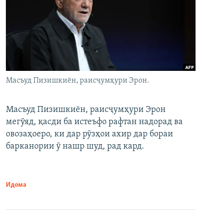
Масъуд Пизишкиён, раисҷумҳури Эрон.
Масъуд Пизишкиён, раисҷумҳури Эрон
мегӯяд, қасди ба истеъфо рафтан надорад ва
овозаҳоеро, ки дар рӯзҳои ахир дар бораи
барканории ӯ нашр шуд, рад кард.
Идома