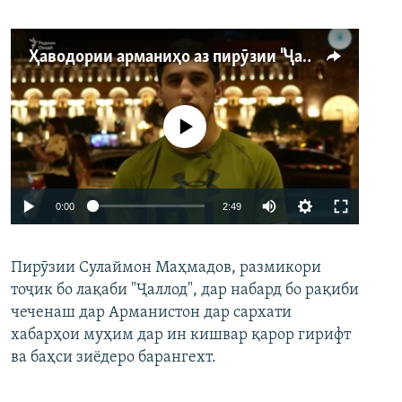
Ҳаводории арманиҳо аз пирӯзии "Ҷаллод"-и тоҷик
Феълан кор намекунад
Auto
0:00
2:49
240p
Пирӯзии Сулаймон Маҳмадов, размикори
360p
тоҷик бо лақаби "Ҷаллод", дар набард бо рақиби
480p
Auto
240p
360p
480p
чеченаш дар Арманистон дар сархати
720p
хабарҳои муҳим дар ин кишвар қарор гирифт
720p
1080p
ва баҳси зиёдеро барангехт.
1080p