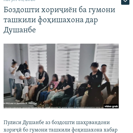
Боздошти хориҷиён ба гумони
ташкили фоҳишахона дар
Душанбе
Пулиси Душанбе аз боздошти шаҳрвандони
хориҷӣ бо гумони ташкили фоҳишахона хабар