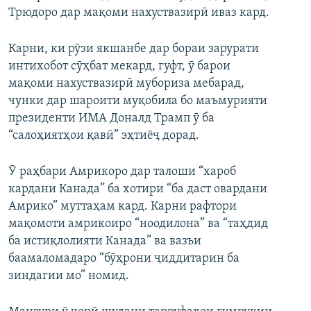
Трюдоро дар мақоми нахуствазирӣ иваз кард.
Карни, ки рӯзи якшанбе дар бораи зарурати
интихобот сӯҳбат мекард, гуфт, ӯ барои
мақоми нахуствазирӣ мубориза мебарад,
чунки дар шароити муқобила бо маъмурияти
президенти ИМА Доналд Трамп ӯ ба
“салоҳиятҳои қавӣ” эҳтиёҷ дорад.
Ӯ раҳбари Амрикоро дар талоши “хароб
кардани Канада” ба хотири “ба даст овардани
Амрико” муттаҳам кард. Карни рафтори
мақомоти амрикоиро “ноодилона” ва “таҳдид
ба истиқлолияти Канада” ва вазъи
баамаломадаро “бӯҳрони ҷиддитарин ба
зиндагии мо” номид.