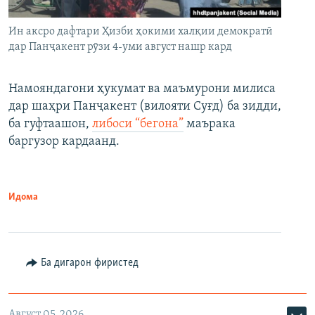
Ин аксро дафтари Ҳизби ҳокими халқии демократӣ
дар Панҷакент рӯзи 4-уми август нашр кард
Намояндагони ҳукумат ва маъмурони милиса
дар шаҳри Панҷакент (вилояти Суғд) ба зидди,
ба гуфтаашон,
либоси “бегона”
маърака
баргузор кардаанд.
Идома
Ба дигарон фиристед
Август 05, 2026