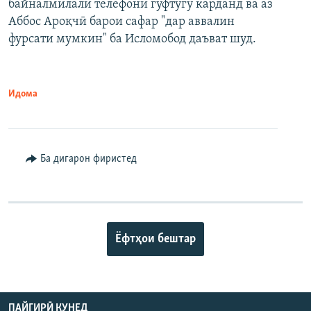
байналмилалӣ телефонӣ гуфтугӯ карданд ва аз
Аббос Ароқчӣ барои сафар "дар аввалин
фурсати мумкин" ба Исломобод даъват шуд.
Идома
Ба дигарон фиристед
Ёфтҳои бештар
ПАЙГИРӢ КУНЕД