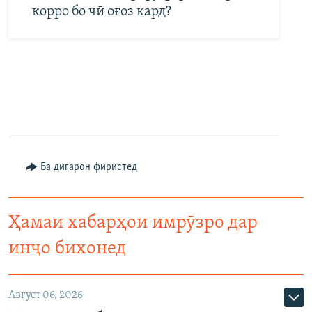
корро бо чӣ оғоз кард?
Ба дигарон фиристед
Ҳамаи хабарҳои имрӯзро дар
инҷо бихонед
Август 06, 2026