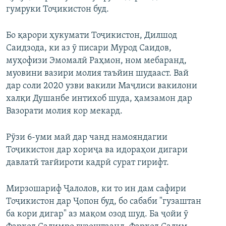
гумруки Тоҷикистон буд.
Бо қарори ҳукумати Тоҷикистон, Дилшод
Саидзода, ки аз ӯ писари Мурод Саидов,
муҳофизи Эмомалӣ Раҳмон, ном мебаранд,
муовини вазири молия таъйин шудааст. Вай
дар соли 2020 узви вакили Маҷлиси вакилони
халқи Душанбе интихоб шуда, ҳамзамон дар
Вазорати молия кор мекард.
Рӯзи 6-уми май дар чанд намояндагии
Тоҷикистон дар хориҷа ва идораҳои дигари
давлатӣ тағйироти кадрӣ сурат гирифт.
Мирзошариф Ҷалолов, ки то ин дам сафири
Тоҷикистон дар Ҷопон буд, бо сабаби "гузаштан
ба кори дигар" аз мақом озод шуд. Ба ҷойи ӯ