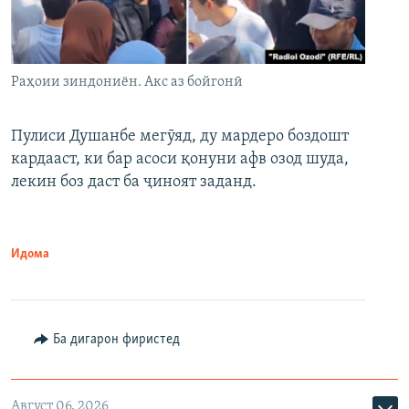
Раҳоии зиндониён. Акс аз бойгонӣ
Пулиси Душанбе мегӯяд, ду мардеро боздошт
кардааст, ки бар асоси қонуни афв озод шуда,
лекин боз даст ба ҷиноят заданд.
Идома
Ба дигарон фиристед
Август 06, 2026