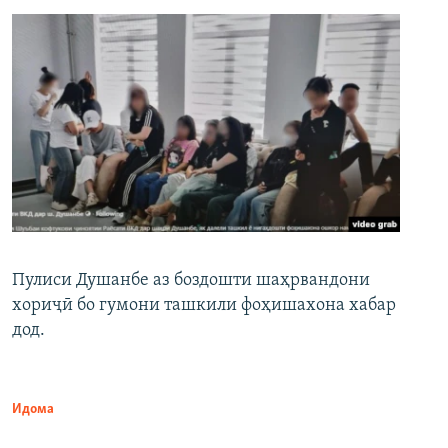
Пулиси Душанбе аз боздошти шаҳрвандони
хориҷӣ бо гумони ташкили фоҳишахона хабар
дод.
Идома