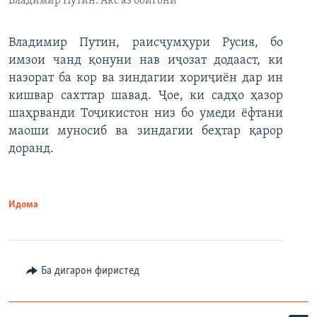
Владимир Путин. Акс аз бойгонӣ
Владимир Путин, раисҷумҳури Русия, бо
имзои чанд қонуни нав иҷозат додааст, ки
назорат ба кор ва зиндагии хориҷиён дар ин
кишвар сахттар шавад. Ҷое, ки садҳо ҳазор
шаҳрванди Тоҷикистон низ бо умеди ёфтани
маоши муносиб ва зиндагии беҳтар қарор
доранд.
Идома
Ба дигарон фиристед