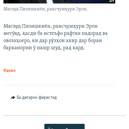
Масъуд Пизишкиён, раисҷумҳури Эрон.
Масъуд Пизишкиён, раисҷумҳури Эрон
мегӯяд, қасди ба истеъфо рафтан надорад ва
овозаҳоеро, ки дар рӯзҳои ахир дар бораи
барканории ӯ нашр шуд, рад кард.
Идома
Ба дигарон фиристед