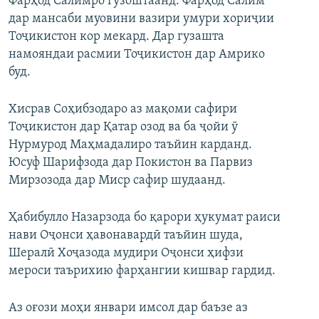
Фарҳод Салимро гузоштаанд. Фарҳод Салим
дар мансаби муовини вазири умури хориҷии
Тоҷикистон кор мекард. Дар гузашта
намояндаи расмии Тоҷикистон дар Амрико
буд.
Хисрав Соҳибзодаро аз мақоми сафири
Тоҷикистон дар Қатар озод ва ба ҷойи ӯ
Нурмурод Маҳмадалиро таъйин карданд.
Юсуф Шарифзода дар Покистон ва Парвиз
Мирзозода дар Миср сафир шудаанд.
Ҳабибулло Назарзода бо қарори ҳукумат раиси
нави Оҷонси ҳавонавардӣ таъйин шуда,
Шералӣ Хоҷазода мудири Оҷонси ҳифзи
мероси таърихию фарҳангии кишвар гардид.
Аз оғози моҳи январи имсол дар баъзе аз