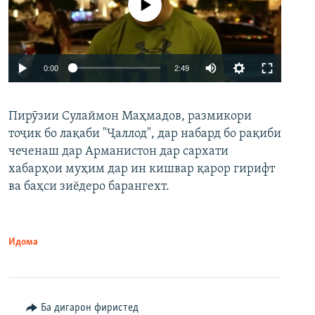
Феълан кор намекунад
Auto
0:00
2:49
240p
Пирӯзии Сулаймон Маҳмадов, размикори
360p
тоҷик бо лақаби "Ҷаллод", дар набард бо рақиби
480p
Auto
240p
360p
480p
чеченаш дар Арманистон дар сархати
720p
хабарҳои муҳим дар ин кишвар қарор гирифт
720p
1080p
ва баҳси зиёдеро барангехт.
1080p
Идома
Ба дигарон фиристед