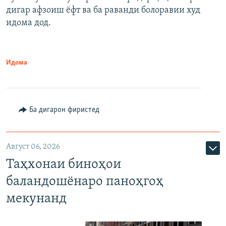
дигар афзоиш ёфт ва ба раванди болоравии худ
идома дод.
Идома
Ба дигарон фиристед
Август 06, 2026
Таҳхонаи биноҳои
баландошёнаро паноҳгоҳ
мекунанд