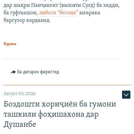
дар шаҳри Панҷакент (вилояти Суғд) ба зидди,
ба гуфтаашон,
либоси “бегона”
маърака
баргузор кардаанд.
Идома
Ба дигарон фиристед
Август 05, 2026
Боздошти хориҷиён ба гумони
ташкили фоҳишахона дар
Душанбе