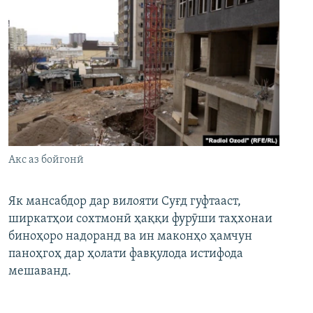
Акс аз бойгонӣ
Як мансабдор дар вилояти Суғд гуфтааст,
ширкатҳои сохтмонӣ ҳаққи фурӯши таҳхонаи
биноҳоро надоранд ва ин маконҳо ҳамчун
паноҳгоҳ дар ҳолати фавқулода истифода
мешаванд.