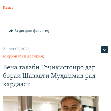
Идома
Ба дигарон фиристед
Август 05, 2026
Мирзонабии Холиқзод
Вена талаби Тоҷикистонро дар
бораи Шавкати Муҳаммад рад
кардааст