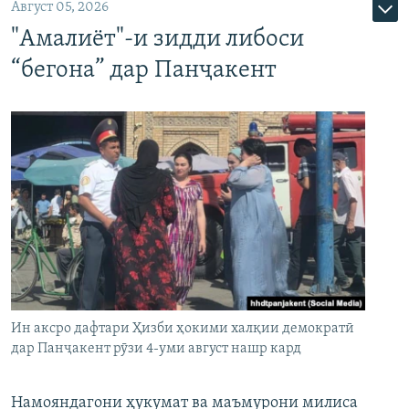
Август 05, 2026
"Амалиёт"-и зидди либоси
“бегона” дар Панҷакент
Ин аксро дафтари Ҳизби ҳокими халқии демократӣ
дар Панҷакент рӯзи 4-уми август нашр кард
Намояндагони ҳукумат ва маъмурони милиса