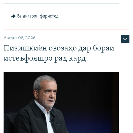
Ба дигарон фиристед
Август 05, 2026
Пизишкиён овозаҳо дар бораи
истеъфояшро рад кард