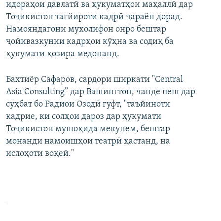
идораҳои давлатӣ ва ҳукуматҳои маҳаллӣ дар
Тоҷикистон тағйироти кадрӣ ҷараён дорад.
Намояндагони мухолифон онро бештар
ҷойивазкунии кадрҳои кӯҳна ва содиқ ба
ҳукумати ҳозира медонанд.
Бахтиёр Сафаров, сардори ширкати "Central
Asia Consulting” дар Вашингтон, чанде пеш дар
суҳбат бо Радиои Озодӣ гуфт, "таъйиноти
кадрие, ки солҳои дароз дар ҳукумати
Тоҷикистон мушоҳида мекунем, бештар
монанди намоишҳои театрӣ ҳастанд, на
ислоҳоти воқеӣ."