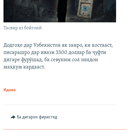
Тасвир аз бойгонӣ
Додгоҳе дар Узбекистон як занро, ки хостааст,
писарашро дар ивази 3300 доллар ба ҷуфти
дигаре фурӯшад, ба севуним сол зиндон
маҳкум кардааст.
Идома
Ба дигарон фиристед