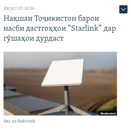
Август 07, 2026
Нақшаи Тоҷикистон барои
насби дастгоҳҳои “Starlink” дар
гӯшаҳои дурдаст
Акс аз бойгонӣ