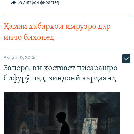
Ба дигарон фиристед
Ҳамаи хабарҳои имрӯзро дар
инҷо бихонед
Август 07, 2026
Занеро, ки хостааст писарашро
бифурӯшад, зиндонӣ кардаанд