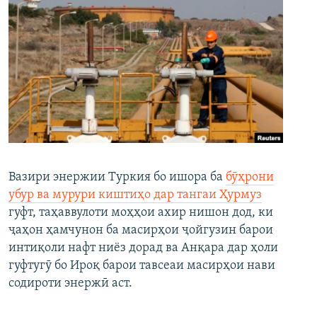
Вазири энержии Туркия бо ишора ба
бӯҳрони
убур ва мурури киштиҳо дар тангаи Ҳурмуз
гуфт, таҳаввулоти моҳҳои ахир нишон дод, ки
ҷаҳон ҳамчунон ба масирҳои ҷойгузин барои
интиқоли нафт ниёз дорад ва Анқара дар ҳоли
гуфтугӯ бо Ироқ барои тавсеаи масирҳои нави
содироти энержӣ аст.