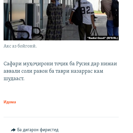
Акс аз бойгонӣ.
Сафари муҳоҷирони тоҷик ба Русия дар нимаи
аввали соли равон ба таври назаррас кам
шудааст.
Идома
Ба дигарон фиристед