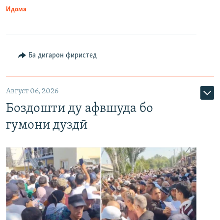
Идома
Ба дигарон фиристед
Август 06, 2026
Боздошти ду афвшуда бо
гумони дуздӣ