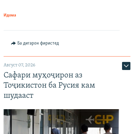
Идома
Ба дигарон фиристед
Август 07, 2026
Сафари муҳоҷирон аз
Тоҷикистон ба Русия кам
шудааст