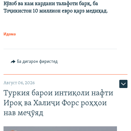
Кӯлоб ва кам кардани талафоти барқ, ба
Тоҷикистон 10 миллион евро қарз медиҳад.
Идома
Ба дигарон фиристед
Август 06, 2026
Туркия барои интиқоли нафти
Ироқ ва Халиҷи Форс роҳҳои
нав меҷӯяд