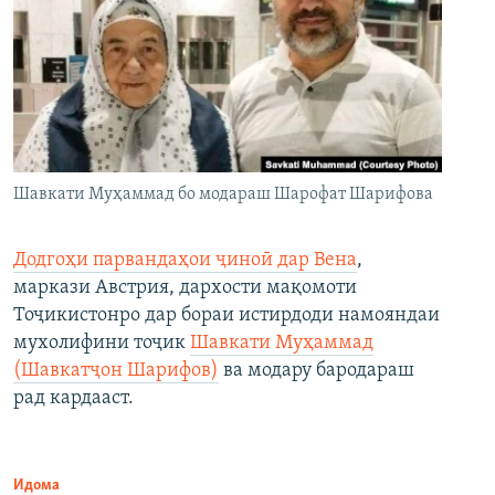
Шавкати Муҳаммад бо модараш Шарофат Шарифова
Додгоҳи парвандаҳои ҷиноӣ дар Вена
,
маркази Австрия, дархости мақомоти
Тоҷикистонро дар бораи истирдоди намояндаи
мухолифини тоҷик
Шавкати Муҳаммад
(Шавкатҷон Шарифов)
ва модару бародараш
рад кардааст.
Идома