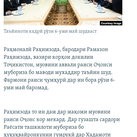
ГУЗОРИШҲОИ РАДИОӢ
Русский
ПАЙГИРӢ КУНЕД
Таъйиноти кадрӣ рӯзи 6-уми май шудааст
Раҳмоналӣ Раҳимзода, бародари Рамазон
Раҳимзода, вазири корҳои дохилии
Тоҷикистон, муовини аввали раиси Оҷонси
Ҳамаи сомонаҳои RFE/RL
мубориза бо маводи мухаддир таъйин шуд.
Фармони раиси ҷумҳурӣ дар ин бора рӯзи 6-
уми май баромад.
Раҳимзода то ин дам дар мақоми муовини
раиси Оҷонс кор мекард. Дар гузашта сардори
Раёсати ташкилоти мубориза бо
ҳуқуқвайронкунии гумрукӣ дар Хадамоти