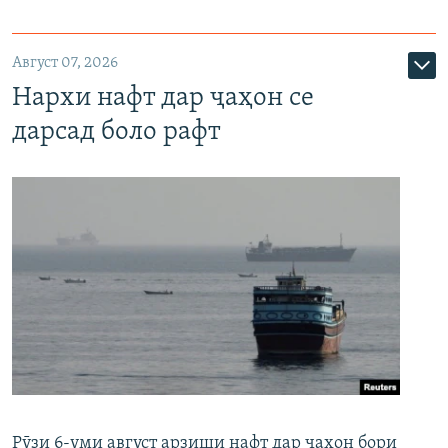
Август 07, 2026
Нархи нафт дар ҷаҳон се
дарсад боло рафт
Рӯзи 6-уми август арзиши нафт дар ҷаҳон бори