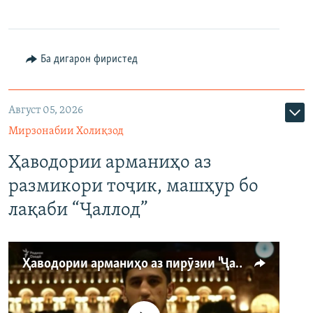
Ба дигарон фиристед
Август 05, 2026
Мирзонабии Холиқзод
Ҳаводории арманиҳо аз
размикори тоҷик, машҳур бо
лақаби “Ҷаллод”
Ҳаводории арманиҳо аз пирӯзии "Ҷаллод"-и тоҷик