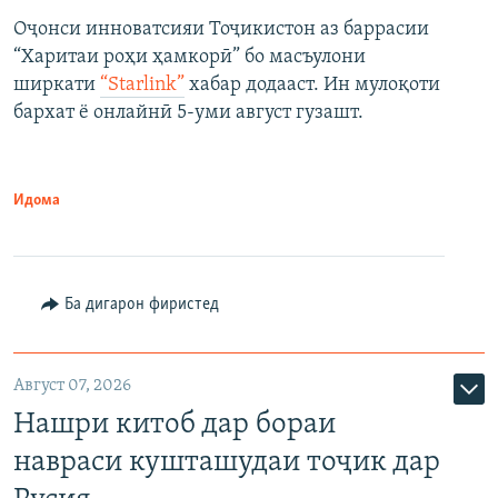
Оҷонси инноватсияи Тоҷикистон аз баррасии
“Харитаи роҳи ҳамкорӣ” бо масъулони
ширкати
“Starlink”
хабар додааст. Ин мулоқоти
бархат ё онлайнӣ 5-уми август гузашт.
Идома
Ба дигарон фиристед
Август 07, 2026
Нашри китоб дар бораи
навраси кушташудаи тоҷик дар