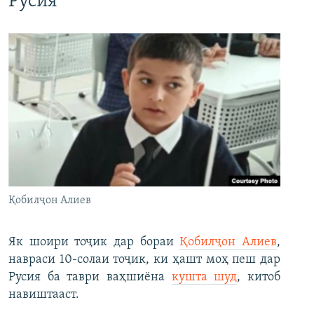
Русия
Қобилҷон Алиев
Як шоири тоҷик дар бораи
Қобилҷон Алиев
,
навраси 10-солаи тоҷик, ки ҳашт моҳ пеш дар
Русия ба таври ваҳшиёна
кушта шуд
, китоб
навиштааст.