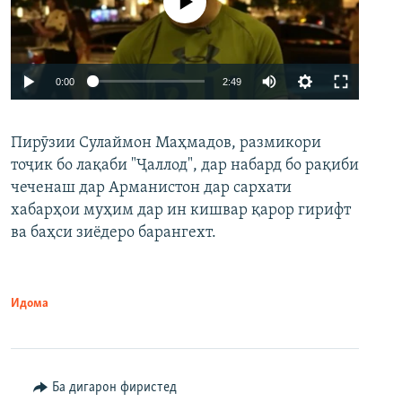
Феълан кор намекунад
Auto
0:00
2:49
240p
Пирӯзии Сулаймон Маҳмадов, размикори
360p
тоҷик бо лақаби "Ҷаллод", дар набард бо рақиби
480p
Auto
240p
360p
480p
чеченаш дар Арманистон дар сархати
720p
хабарҳои муҳим дар ин кишвар қарор гирифт
720p
1080p
ва баҳси зиёдеро барангехт.
1080p
Идома
Ба дигарон фиристед