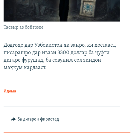
Тасвир аз бойгонӣ
Додгоҳе дар Узбекистон як занро, ки хостааст,
писарашро дар ивази 3300 доллар ба ҷуфти
дигаре фурӯшад, ба севуним сол зиндон
маҳкум кардааст.
Идома
Ба дигарон фиристед