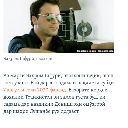
Баҳром Ғафурӣ, овозхон
Аз марги Баҳром Ғафурӣ, овозхони тоҷик, шаш
сол гузашт. Вай дар як садамаи нақлиётӣ субҳи
7 августи соли 2020 фавтид
. Вазорати корҳои
дохилии Тоҷикистон он замон гуфта буд, ки
садама дар наздикии Донишгоҳи омӯзгорӣ
дар шаҳри Душанбе рух додааст.