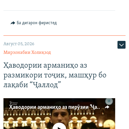
Ба дигарон фиристед
Август 05, 2026
Мирзонабии Холиқзод
Ҳаводории арманиҳо аз
размикори тоҷик, машҳур бо
лақаби “Ҷаллод”
Ҳаводории арманиҳо аз пирӯзии "Ҷаллод"-и тоҷик