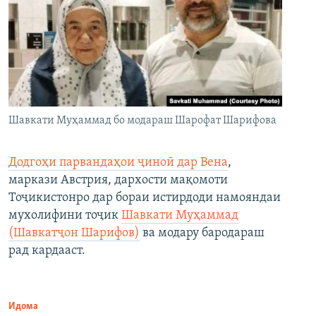
Шавкати Муҳаммад бо модараш Шарофат Шарифова
Додгоҳи парвандаҳои ҷиноӣ дар Вена
,
маркази Австрия, дархости мақомоти
Тоҷикистонро дар бораи истирдоди намояндаи
мухолифини тоҷик
Шавкати Муҳаммад
(Шавкатҷон Шарифов)
ва модару бародараш
рад кардааст.
Идома