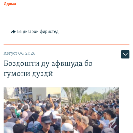
Идома
Ба дигарон фиристед
Август 06, 2026
Боздошти ду афвшуда бо
гумони дуздӣ