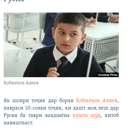
Қобилҷон Алиев
Як шоири тоҷик дар бораи
Қобилҷон Алиев
,
навраси 10-солаи тоҷик, ки ҳашт моҳ пеш дар
Русия ба таври ваҳшиёна
кушта шуд
, китоб
навиштааст.