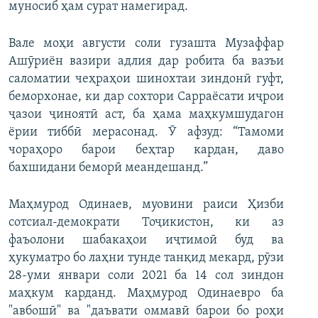
муносиб ҳам сурат намегирад.
Вале моҳи августи соли гузашта Музаффар
Ашӯриён вазири адлия дар робита ба вазъи
саломатии чеҳраҳои шинохтаи зиндонӣ гуфт,
беморхонае, ки дар сохтори Сарраёсати иҷрои
ҷазои ҷиноятӣ аст, ба ҳама маҳкумшудагон
ёрии тиббӣ мерасонад. Ӯ афзуд: “Тамоми
чораҳоро барои беҳтар кардан, даво
бахшидани беморӣ меандешанд.”
Маҳмурод Одинаев, муовини раиси Ҳизби
сотсиал-демократи Тоҷикистон, ки аз
фаъолони шабакаҳои иҷтимоӣ буд ва
ҳукуматро бо лаҳни тунде танқид мекард, рӯзи
28-уми январи соли 2021 ба 14 сол зиндон
маҳкум карданд.
Маҳмурод Одинаевро ба
"авбошӣ" ва "даъвати оммавӣ барои бо роҳи