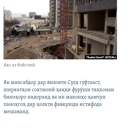
Акс аз бойгонӣ
Як мансабдор дар вилояти Суғд гуфтааст,
ширкатҳои сохтмонӣ ҳаққи фурӯши таҳхонаи
биноҳоро надоранд ва ин маконҳо ҳамчун
паноҳгоҳ дар ҳолати фавқулода истифода
мешаванд.