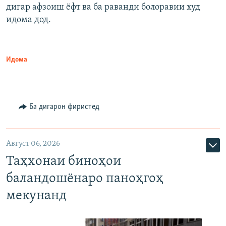
дигар афзоиш ёфт ва ба раванди болоравии худ
идома дод.
Идома
Ба дигарон фиристед
Август 06, 2026
Таҳхонаи биноҳои
баландошёнаро паноҳгоҳ
мекунанд