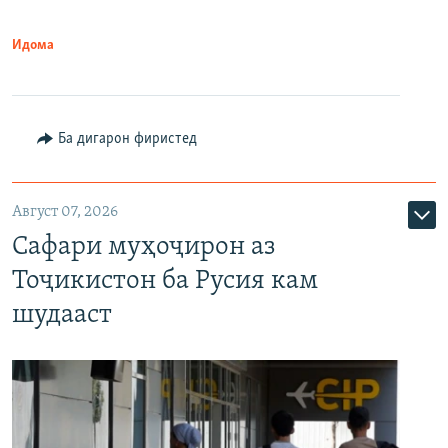
Идома
Ба дигарон фиристед
Август 07, 2026
Сафари муҳоҷирон аз
Тоҷикистон ба Русия кам
шудааст