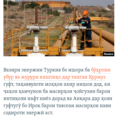
Вазири энержии Туркия бо ишора ба
бӯҳрони
убур ва мурури киштиҳо дар тангаи Ҳурмуз
гуфт, таҳаввулоти моҳҳои ахир нишон дод, ки
ҷаҳон ҳамчунон ба масирҳои ҷойгузин барои
интиқоли нафт ниёз дорад ва Анқара дар ҳоли
гуфтугӯ бо Ироқ барои тавсеаи масирҳои нави
содироти энержӣ аст.