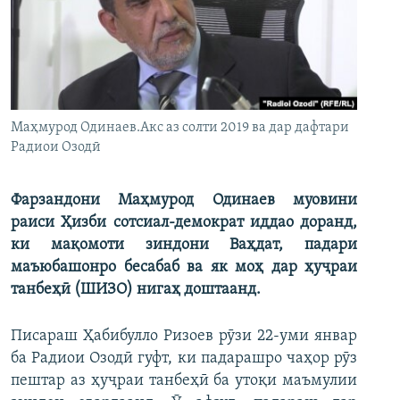
ГУЗОРИШҲОИ РАДИОӢ
Русский
ПАЙГИРӢ КУНЕД
Маҳмурод Одинаев.Акс аз солти 2019 ва дар дафтари
Радиои Озодӣ
Фарзандони Маҳмурод Одинаев муовини
Ҳамаи сомонаҳои RFE/RL
раиси Ҳизби сотсиал-демократ иддао доранд,
ки мақомоти зиндони Ваҳдат, падари
маъюбашонро бесабаб ва як моҳ дар ҳуҷраи
танбеҳӣ (ШИЗО) нигаҳ доштаанд.
Писараш Ҳабибулло Ризоев рӯзи 22-уми январ
ба Радиои Озодӣ гуфт, ки падарашро чаҳор рӯз
пештар аз ҳуҷраи танбеҳӣ ба утоқи маъмулии