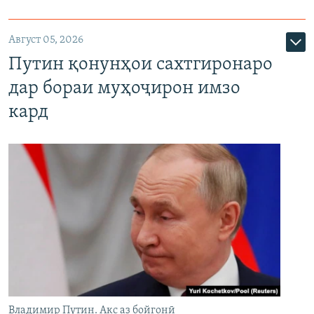
Август 05, 2026
Путин қонунҳои сахтгиронаро
дар бораи муҳоҷирон имзо
кард
Владимир Путин. Акс аз бойгонӣ