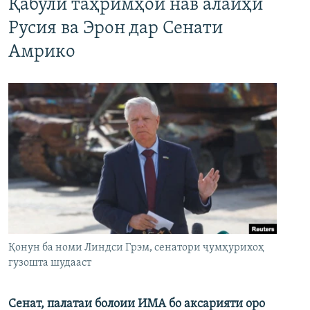
Қабули таҳримҳои нав алайҳи
Русия ва Эрон дар Сенати
Амрико
Қонун ба номи Линдси Грэм, сенатори ҷумҳурихоҳ
гузошта шудааст
Сенат, палатаи болоии ИМА бо аксарияти оро