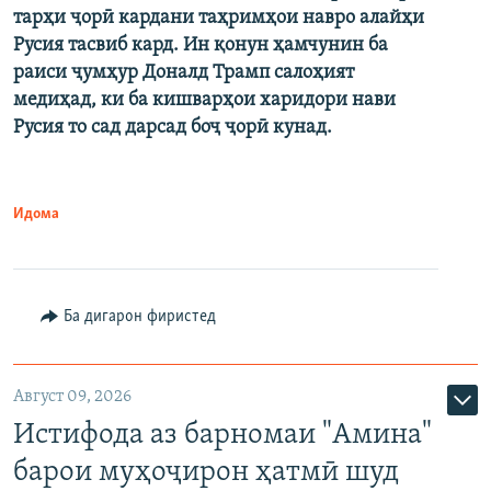
тарҳи ҷорӣ кардани таҳримҳои навро алайҳи
Русия тасвиб кард. Ин қонун ҳамчунин ба
раиси ҷумҳур Доналд Трамп салоҳият
медиҳад, ки ба кишварҳои харидори нави
Русия то сад дарсад боҷ ҷорӣ кунад.
Идома
Ба дигарон фиристед
Август 09, 2026
Истифода аз барномаи "Амина"
барои муҳоҷирон ҳатмӣ шуд