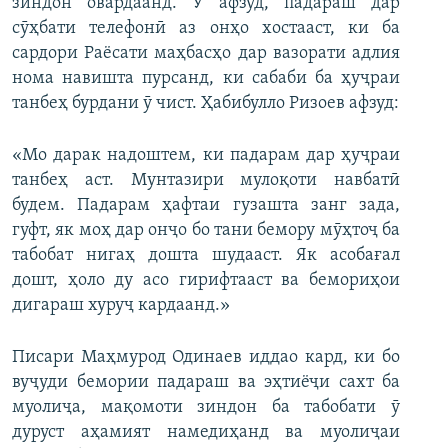
зиндон овардаанд. Ӯ афзуд, падараш дар
сӯҳбати телефонӣ аз онҳо хостааст, ки ба
сардори Раёсати маҳбасҳо дар вазорати адлия
нома навишта пурсанд, ки сабаби ба ҳуҷраи
танбеҳ бурдани ӯ чист. Ҳабибулло Ризоев афзуд:
«Мо дарак надоштем, ки падарам дар ҳуҷраи
танбеҳ аст. Мунтазири мулоқоти навбатӣ
будем. Падарам ҳафтаи гузашта занг зада,
гуфт, як моҳ дар онҷо бо тани бемору мӯҳтоҷ ба
табобат нигаҳ дошта шудааст. Як асобағал
дошт, ҳоло ду асо гирифтааст ва бемориҳои
дигараш хуруҷ кардаанд.»
Писари Маҳмурод Одинаев иддао кард, ки бо
вуҷуди бемории падараш ва эҳтиёҷи сахт ба
муолиҷа, мақомоти зиндон ба табобати ӯ
дуруст аҳамият намедиҳанд ва муолиҷаи