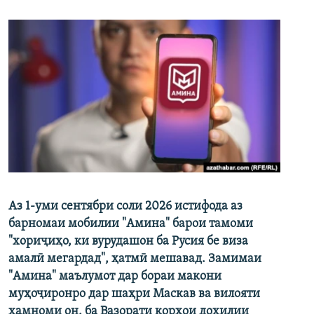
Аз 1-уми сентябри соли 2026 истифода аз
барномаи мобилии "Амина" барои тамоми
"хориҷиҳо, ки вурудашон ба Русия бе виза
амалӣ мегардад", ҳатмӣ мешавад. Замимаи
"Амина" маълумот дар бораи макони
муҳоҷиронро дар шаҳри Маскав ва вилояти
ҳамноми он, ба Вазорати корҳои дохилии