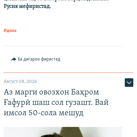
Русия мефиристад.
Идома
Ба дигарон фиристед
Август 08, 2026
Аз марги овозхон Баҳром
Ғафурӣ шаш сол гузашт. Вай
имсол 50-сола мешуд