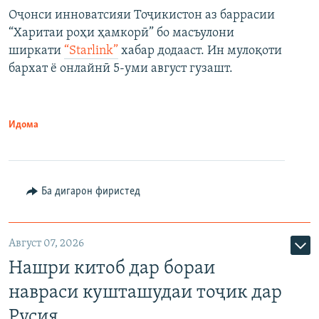
Оҷонси инноватсияи Тоҷикистон аз баррасии
“Харитаи роҳи ҳамкорӣ” бо масъулони
ширкати
“Starlink”
хабар додааст. Ин мулоқоти
бархат ё онлайнӣ 5-уми август гузашт.
Идома
Ба дигарон фиристед
Август 07, 2026
Нашри китоб дар бораи
навраси кушташудаи тоҷик дар
Русия