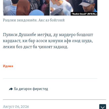
Раҳоии зиндониён. Акс аз бойгонӣ
Пулиси Душанбе мегӯяд, ду мардеро боздошт
кардааст, ки бар асоси қонуни афв озод шуда,
лекин боз даст ба ҷиноят заданд.
Идома
Ба дигарон фиристед
Август 06, 2026