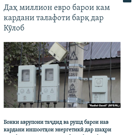
Даҳ миллион евро барои кам
кардани талафоти барқ дар
Кӯлоб
Бонки аврупоии таҷдид ва рушд барои нав
кардани иншоотҳои энергетикӣ дар шаҳри