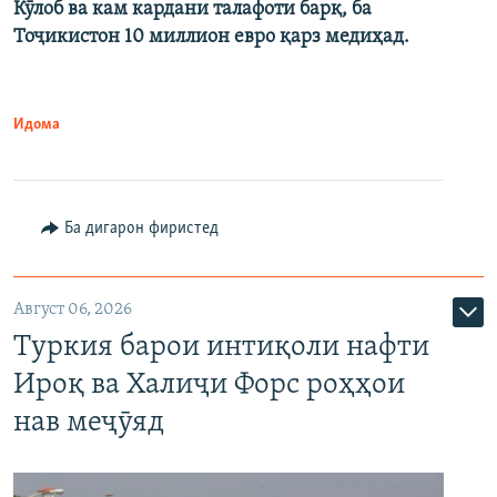
Кӯлоб ва кам кардани талафоти барқ, ба
Тоҷикистон 10 миллион евро қарз медиҳад.
Идома
Ба дигарон фиристед
Август 06, 2026
Туркия барои интиқоли нафти
Ироқ ва Халиҷи Форс роҳҳои
нав меҷӯяд