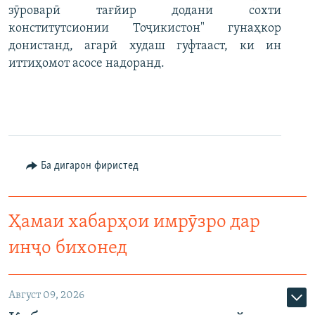
зӯроварӣ тағйир додани сохти
конститутсионии Тоҷикистон" гунаҳкор
донистанд, агарӣ худаш гуфтааст, ки ин
иттиҳомот асосе надоранд.
Ба дигарон фиристед
Ҳамаи хабарҳои имрӯзро дар
инҷо бихонед
Август 09, 2026