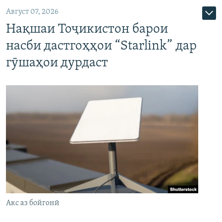
Август 07, 2026
Нақшаи Тоҷикистон барои
насби дастгоҳҳои “Starlink” дар
гӯшаҳои дурдаст
Акс аз бойгонӣ