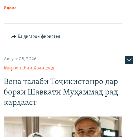
Идома
Ба дигарон фиристед
Август 05, 2026
Мирзонабии Холиқзод
Вена талаби Тоҷикистонро дар
бораи Шавкати Муҳаммад рад
кардааст