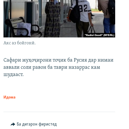
Акс аз бойгонӣ.
Сафари муҳоҷирони тоҷик ба Русия дар нимаи
аввали соли равон ба таври назаррас кам
шудааст.
Идома
Ба дигарон фиристед