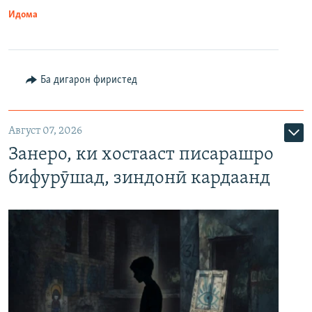
Идома
Ба дигарон фиристед
Август 07, 2026
Занеро, ки хостааст писарашро
бифурӯшад, зиндонӣ кардаанд