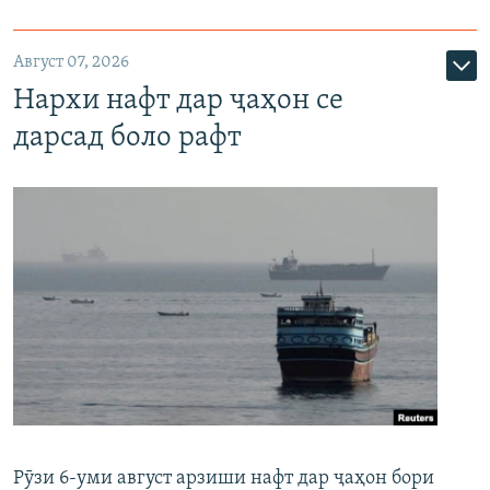
Август 07, 2026
Нархи нафт дар ҷаҳон се
дарсад боло рафт
Рӯзи 6-уми август арзиши нафт дар ҷаҳон бори