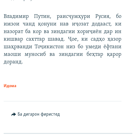
Владимир Путин, раисҷумҳури Русия, бо
имзои чанд қонуни нав иҷозат додааст, ки
назорат ба кор ва зиндагии хориҷиён дар ин
кишвар сахттар шавад. Ҷое, ки садҳо ҳазор
шаҳрванди Тоҷикистон низ бо умеди ёфтани
маоши муносиб ва зиндагии беҳтар қарор
доранд.
Идома
Ба дигарон фиристед