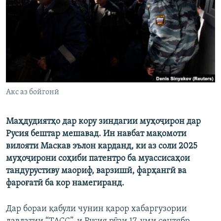
ГУЗОРИШҲОИ РАДИОӢ
Русский
ПАЙГИРӢ КУНЕД
Акс аз бойгонӣ
Ҳамаи сомонаҳои RFE/RL
Маҳдудиятҳо дар кору зиндагии муҳоҷирон дар
Русия бештар мешавад. Ин навбат мақомоти
вилояти Маскав эълон карданд, ки аз соли 2025
муҳоҷирони соҳиби патентро ба муассисаҳои
тандурустиву маориф, варзишӣ, фарҳангӣ ва
фароғатӣ ба кор намегиранд.
Дар бораи қабули чунин қарор хабаргузории