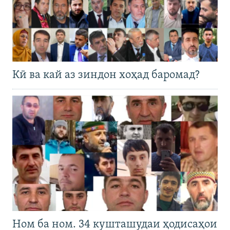
Кӣ ва кай аз зиндон хоҳад баромад?
Ном ба ном. 34 кушташудаи ҳодисаҳои