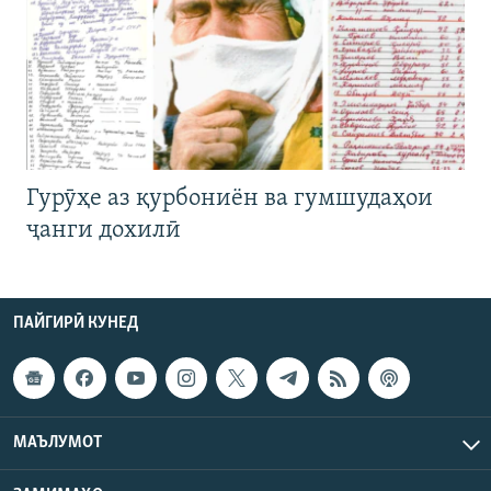
Гурӯҳе аз қурбониён ва гумшудаҳои
ҷанги дохилӣ
ПАЙГИРӢ КУНЕД
МАЪЛУМОТ