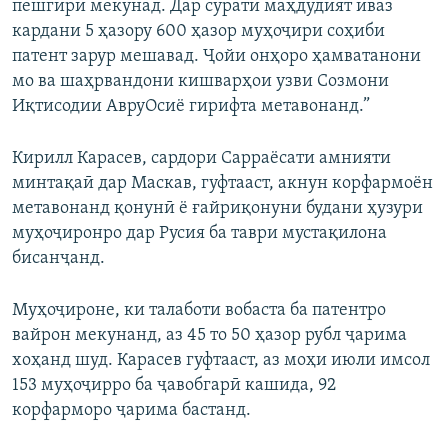
пешгирӣ мекунад. Дар сурати маҳдудият иваз
кардани 5 ҳазору 600 ҳазор муҳоҷири соҳиби
патент зарур мешавад. Ҷойи онҳоро ҳамватанони
мо ва шаҳрвандони кишварҳои узви Созмони
Иқтисодии АвруОсиё гирифта метавонанд.”
Кирилл Карасев, сардори Сарраёсати амнияти
минтақаӣ дар Маскав, гуфтааст, акнун корфармоён
метавонанд қонунӣ ё ғайриқонуни будани ҳузури
муҳоҷиронро дар Русия ба таври мустақилона
бисанҷанд.
Муҳоҷироне, ки талаботи вобаста ба патентро
вайрон мекунанд, аз 45 то 50 ҳазор рубл ҷарима
хоҳанд шуд. Карасев гуфтааст, аз моҳи июли имсол
153 муҳоҷирро ба ҷавобгарӣ кашида, 92
корфарморо ҷарима бастанд.