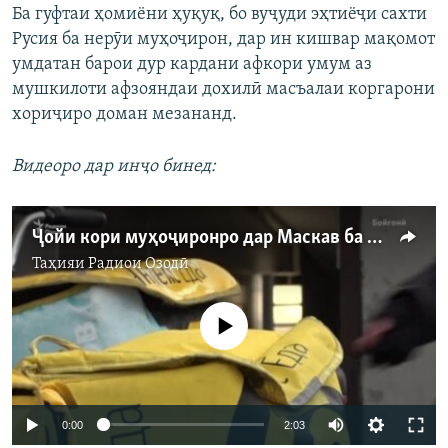
Ба гуфтаи ҳомиёни ҳуқуқ, бо вуҷуди эҳтиёҷи сахти
Русия ба нерӯи муҳоҷирон, дар ин кишвар мақомот
умдатан барои дур кардани афкори умум аз
мушкилоти афзояндаи дохилӣ масъалаи коргарони
хориҷиро доман мезананд.
Видеоро дар инҷо бинед:
Ҷойи кори муҳоҷиронро дар Маскав ба дигарон медиҳанд
Таҳияи
Радиои Озодӣ
Феълан кор намекунад
Auto
0:00
2:03