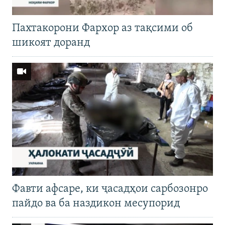
Пахтакорони Фархор аз тақсими об
шикоят доранд
Фавти афсаре, ки ҷасадҳои сарбозонро
пайдо ва ба наздикон месупорид