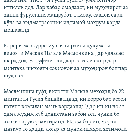
давлатии “ТАСС”-и Русия рӯзи 17-уми сентябр
иттилоъ дод. Дар хабар омадааст, ки муҳоҷирон аз
ҳаққи фурӯхтани машрубот, тамоку, савдои сари
кӯча ва хидматрасонии иҷтимоӣ маҳрум карда
мешаванд.
Қарори мазкурро муовини раиси ҳукумати
вилояти Маскав Наталя Масленкина дар ҷаласае
шарҳ дод. Ба гуфтаи вай, дар се соли охир дар
минтақа шикояти сокионон аз муҳоҷирон бештар
шудааст.
Масленкина гуфт, вилояти Маскав мехоҳад ба 22
минтақаи Русия бипайвандад, ки корро бар асоси
патент комилан манъ кардаанд: "Дар ин ин ҷо аз
ҳама муҳим хуб донистани забон аст, чунки бо
аҳолӣ сарукор мегиранд. Илова бар ин, чораи
мазкур то ҳадди аксар аз муноқишаҳои эҳтимолӣ