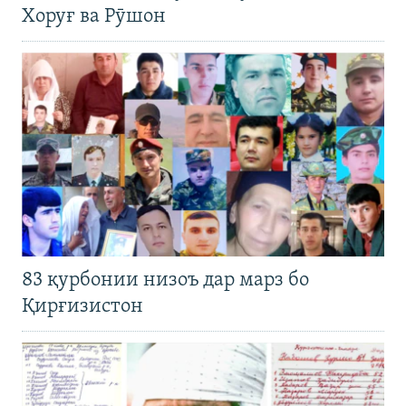
Хоруғ ва Рӯшон
83 қурбонии низоъ дар марз бо
Қирғизистон