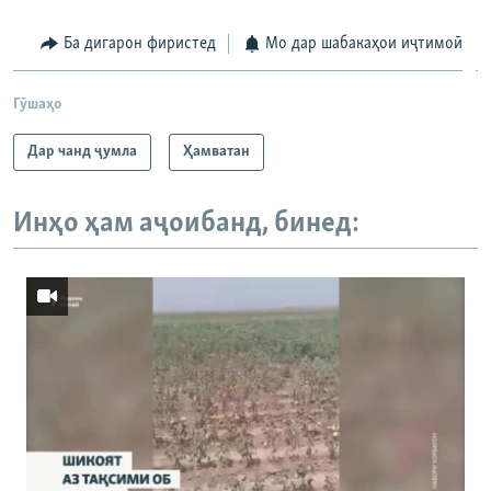
240p
Ба дигарон фиристед
Мо дар шабакаҳои иҷтимоӣ
360p
Auto
240p
360p
480p
480p
Гӯшаҳо
720p
720p
810p
Дар чанд ҷумла
Ҳамватан
810p
Инҳо ҳам аҷоибанд, бинед: