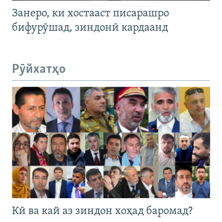
Занеро, ки хостааст писарашро
бифурӯшад, зиндонӣ кардаанд
Рӯйхатҳо
Кӣ ва кай аз зиндон хоҳад баромад?