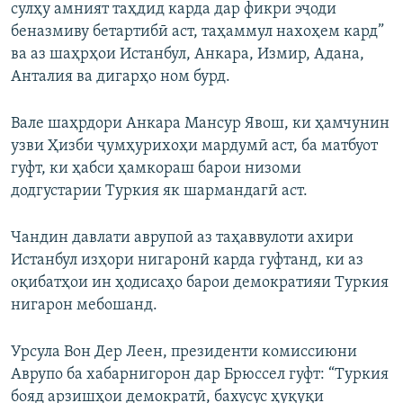
сулҳу амният таҳдид карда дар фикри эҷоди
беназмиву бетартибӣ аст, таҳаммул нахоҳем кард”
ва аз шаҳрҳои Истанбул, Анкара, Измир, Адана,
Анталия ва дигарҳо ном бурд.
Вале шаҳрдори Анкара Мансур Явош, ки ҳамчунин
узви Ҳизби ҷумҳурихоҳи мардумӣ аст, ба матбуот
гуфт, ки ҳабси ҳамкораш барои низоми
додгустарии Туркия як шармандагӣ аст.
Чандин давлати аврупоӣ аз таҳаввулоти ахири
Истанбул изҳори нигаронӣ карда гуфтанд, ки аз
оқибатҳои ин ҳодисаҳо барои демократияи Туркия
нигарон мебошанд.
Урсула Вон Дер Леен, президенти комиссиюни
Аврупо ба хабарнигорон дар Брюссел гуфт: “Туркия
бояд арзишҳои демократӣ, бахусус ҳуқуқи