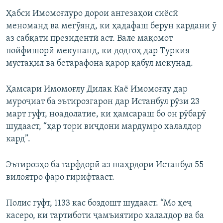
Ҳабси Имомоғлуро дорои ангезаҳои сиёсӣ
меноманд ва мегӯянд, ки ҳадафаш берун кардани ӯ
аз сабқати президентӣ аст. Вале мақомот
пойфишорӣ мекунанд, ки додгоҳ дар Туркия
мустақил ва бетарафона қарор қабул мекунад.
Ҳамсари Имомоғлу Дилак Каё Имомоғлу дар
муроҷиат ба эътирозгарон дар Истанбул рӯзи 23
март гуфт, ноадолатие, ки ҳамсараш бо он рӯбарӯ
шудааст, “ҳар тори виҷдони мардумро халалдор
кард”.
Эътирозҳо ба тарфдорӣ аз шаҳрдори Истанбул 55
вилоятро фаро гирифтааст.
Полис гуфт, 1133 кас боздошт шудааст. “Мо ҳеҷ
касеро, ки тартиботи ҷамъиятиро халалдор ва ба