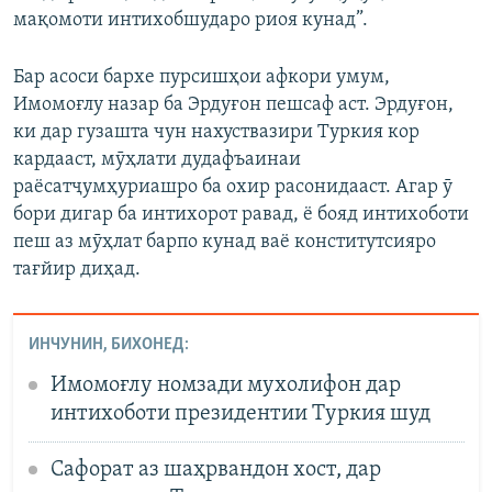
мақомоти интихобшударо риоя кунад”.
Бар асоси бархе пурсишҳои афкори умум,
Имомоғлу назар ба Эрдуғон пешсаф аст. Эрдуғон,
ки дар гузашта чун нахуствазири Туркия кор
кардааст, мӯҳлати дудафъаинаи
раёсатҷумҳуриашро ба охир расонидааст. Агар ӯ
бори дигар ба интихорот равад, ё бояд интихоботи
пеш аз мӯҳлат барпо кунад ваё конститутсияро
тағйир диҳад.
ИНЧУНИН, БИХОНЕД:
Имомоғлу номзади мухолифон дар
интихоботи президентии Туркия шуд
Сафорат аз шаҳрвандон хост, дар