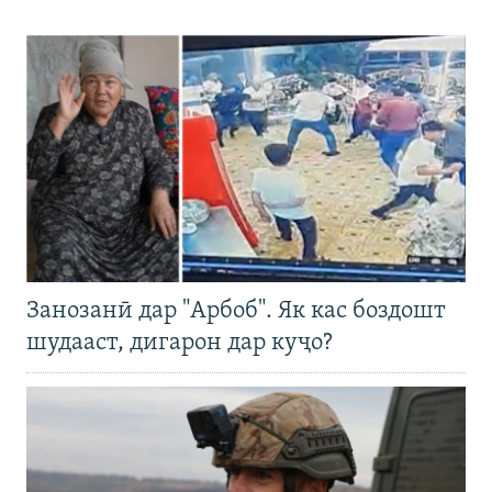
Занозанӣ дар "Арбоб". Як кас боздошт
шудааст, дигарон дар куҷо?