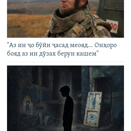
"Аз ин ҷо бӯйи ҷасад меояд… Онҳоро
бояд аз ин дӯзах берун кашем"