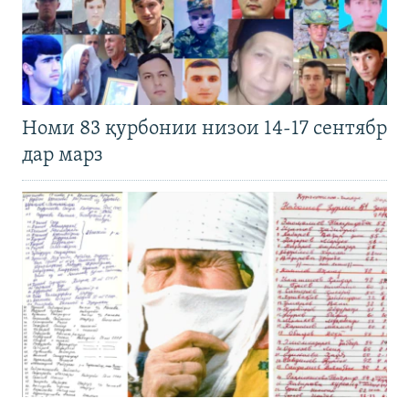
Номи 83 қурбонии низои 14-17 сентябр
дар марз