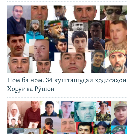
Ном ба ном. 34 кушташудаи ҳодисаҳои
Хоруғ ва Рӯшон