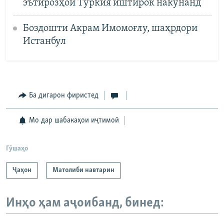
эътирозҳои Туркия иштирок накунанд
Боздошти Акрам Имомоғлу, шаҳрдори
Истанбул
Ба дигарон фиристед
Мо дар шабакаҳои иҷтимоӣ
Гӯшаҳо
Ҷаҳон
Матолиби навтарин
Инҳо ҳам аҷоибанд, бинед: