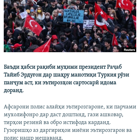
ГУЗОРИШҲОИ РАДИОӢ
Русский
ПАЙГИРӢ КУНЕД
Баъди ҳабси рақиби муҳими президент Раҷаб
Ҳамаи сомонаҳои RFE/RL
Тайиб Эрдуғон дар шаҳру манотиқи Туркия рӯзи
панҷум аст, ки эътирозҳои сартосарӣ идома
доранд.
Афсарони полис алайҳи эътирозгароне, ки парчами
мухолифонро дар даст доштанд, гази ашковар,
тирҳои резинӣ ва обро истифода карданд.
Гузоришҳо аз даргириҳои миёни эътирозгарон ва
полис нашр мешаванд.