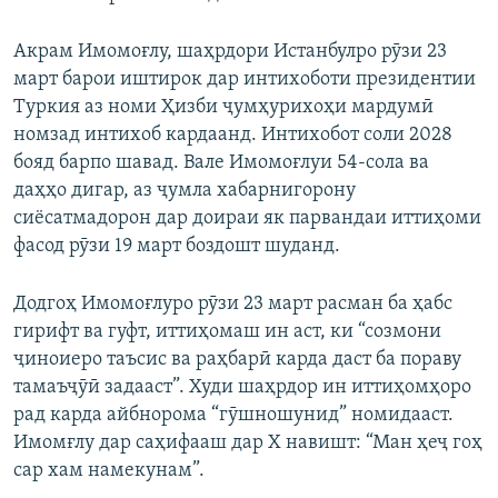
Акрам Имомоғлу, шаҳрдори Истанбулро рӯзи 23
март барои иштирок дар интихоботи президентии
Туркия аз номи Ҳизби ҷумҳурихоҳи мардумӣ
номзад интихоб кардаанд. Интихобот соли 2028
бояд барпо шавад. Вале Имомоғлуи 54-сола ва
даҳҳо дигар, аз ҷумла хабарнигорону
сиёсатмадорон дар доираи як парвандаи иттиҳоми
фасод рӯзи 19 март боздошт шуданд.
Додгоҳ Имомоғлуро рӯзи 23 март расман ба ҳабс
гирифт ва гуфт, иттиҳомаш ин аст, ки “созмони
ҷиноиеро таъсис ва раҳбарӣ карда даст ба пораву
тамаъҷӯӣ задааст”. Худи шаҳрдор ин иттиҳомҳоро
рад карда айбнорома “гӯшношунид” номидааст.
Имомғлу дар саҳифааш дар Х навишт: “Ман ҳеҷ гоҳ
сар хам намекунам”.