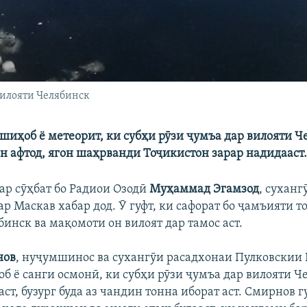
илояти Челябинск
шиҳоб ё метеорит, ки субҳи рӯзи ҷумъа дар вилояти 
ин афтод, ягон шаҳрванди Тоҷикистон зарар надидааст
дар сӯҳбат бо Радиои Озодӣ
Муҳаммад Эгамзод
, суханг
р Маскав хабар дод. Ӯ гуфт, ки сафорат бо ҷамъияти 
инск ва мақомоти он вилоят дар тамос аст.
нов
, нуҷумшинос ва сухангӯи расадхонаи Пулковскии 
об ё санги осмонӣ, ки субҳи рӯзи ҷумъа дар вилояти Ч
ст, бузург буда аз чандин тонна иборат аст. Смирнов г