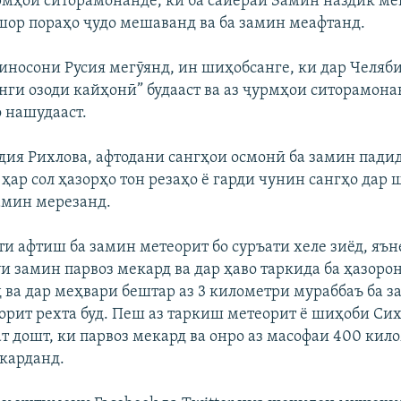
мҳои ситорамонанде, ки ба сайёраи Замин наздик ме
шор пораҳо ҷудо мешаванд ва ба замин меафтанд.
иносони Русия мегӯянд, ин шиҳобсанге, ки дар Челяб
анги озоди кайҳонӣ” будааст ва аз ҷурмҳои ситорамона
о нашудааст.
дия Рихлова, афтодани сангҳои осмонӣ ба замин пади
ҳар сол ҳазорҳо тон резаҳо ё гарди чунин сангҳо дар 
амин мерезанд.
ти афтиш ба замин метеорит бо суръати хеле зиёд, яън
и замин парвоз мекард ва дар ҳаво таркида ба ҳазоро
 ва дар меҳвари бештар аз 3 километри мураббаъ ба 
орит рехта буд. Пеш аз таркиш метеорит ё шиҳоби Си
т дошт, ки парвоз мекард ва онро аз масофаи 400 кил
карданд.