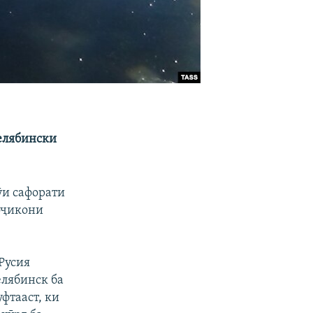
Челябински
.
ӯи сафорати
тоҷикони
Русия
елябинск ба
уфтааст, ки