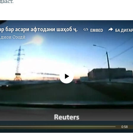
дааст.
Садҳо нафар бар асари афтодани шаҳоб ҷароҳат диданд
EMBED
БА ДИГА
адиои Озодӣ
Феълан кор намекунад
0:58