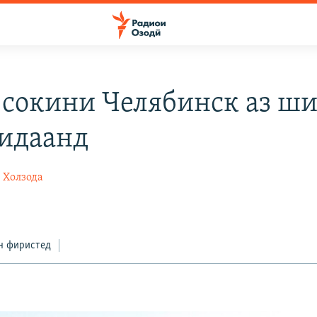
 сокини Челябинск аз ш
дидаанд
 Холзода
н фиристед