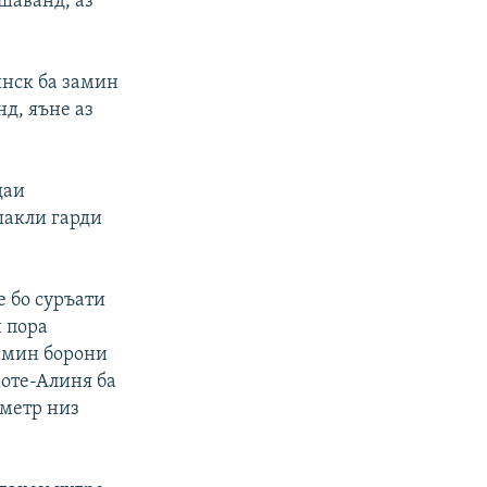
шаванд, аз
инск ба замин
нд, яъне аз
даи
шакли гарди
е бо суръати
н пора
замин борони
хоте-Алиня ба
ометр низ