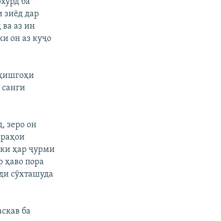
хӯрд ба
и зиёд дар
 ва аз ин
ки он аз куҷо
ҳишгоҳи
 санги
, зеро он
ораҳои
 ки ҳар ҷурми
р ҳаво пора
рди сӯхташуда
аскав ба