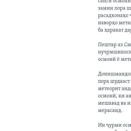
санги осмонӣ
замин пора ш
расадхонаҳо 
наворҳо метав
ба ҳаракат да
Пештар аз С
нуҷумшиносии
осмонӣ ё мет
Донишмандон 
пора шудааст
метеорит анд
осмонӣ, ки ан
мешавад ва и
мерасанд.
Ин ҷурми осмо