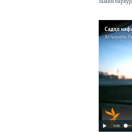
замин бархӯр
Аз ҷониби
Р
0:00