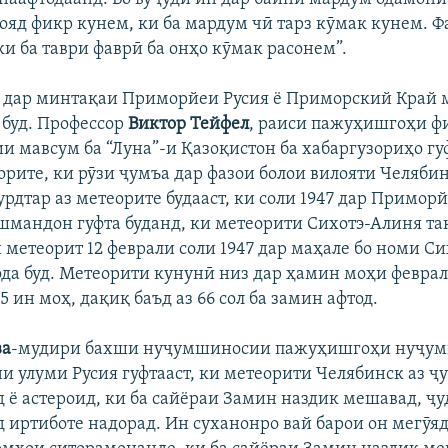
бояд фикр кунем, ки ба мардум чӣ тарз кӯмак кунем. Ф
и ба таври фаврӣ ба онҳо кӯмак расонем”.
з дар минтақаи Приморйеи Русия ё Приморский Край 
 буд. Профессор
Виктор Тейфел
, раиси пажуҳишгоҳи ф
 мавсум ба “Луна”-и Қазоқистон ба хабаргузориҳо гуф
орите, ки рӯзи ҷумъа дар фазои болои вилояти Челяби
урдтар аз метеорите будааст, ки соли 1947 дар Приморй
шмандон гуфта буданд, ки метеорити Сихотэ-Алиня та
н метеорит 12 феврали соли 1947 дар маҳале бо номи С
ода буд. Метеорити кунунӣ низ дар ҳамин моҳи феврал,
5 ин моҳ, дақиқ баъд аз 66 сол ба замин афтод.
ва
-мудири бахши нуҷумшиносии пажуҳишгоҳи нуҷу
и улуми Русия гуфтааст, ки метеорити Челябинск аз 
 ё астероид, ки ба сайёраи Замин наздик мешавад, ҷу
д иртиботе надорад. Ин суханонро вай барои он мегӯяд