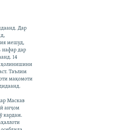
ФИРИСТЕД
идаанд. Дар
д,
ҳия мешуд,
4 нафар дар
анд. 14
и аҳолинишини
px
бар
аст. Таълим
моти мақомоти
дидаанд.
дар Маскав
гӣ анҷом
ӯ кардам.
аҳаллоти
 осебдида