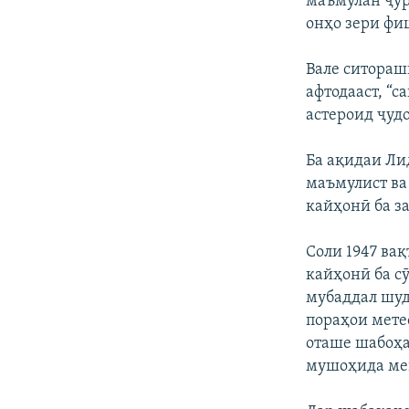
маъмулан ҷур
онҳо зери фи
Вале ситораш
афтодааст, “с
астероид ҷуд
Ба ақидаи Ли
маъмулист ва 
кайҳонӣ ба з
Соли 1947 вақ
кайҳонӣ ба сӯ
мубаддал шуд
пораҳои мете
оташе шабоҳа
мушоҳида ме