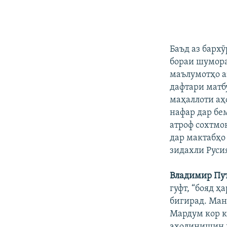
Баъд аз барх
бораи шумора
маълумотҳо а
дафтари матбу
маҳаллоти аҳ
нафар дар бе
атроф сохтмо
дар мактабҳо
зидахли Руси
Владимир Пу
гуфт, “бояд ҳ
бигирад. Ман
Мардум кор к
аҳолинишин н