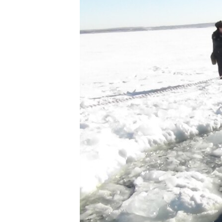
ГУЗОРИШҲОИ РАДИОӢ