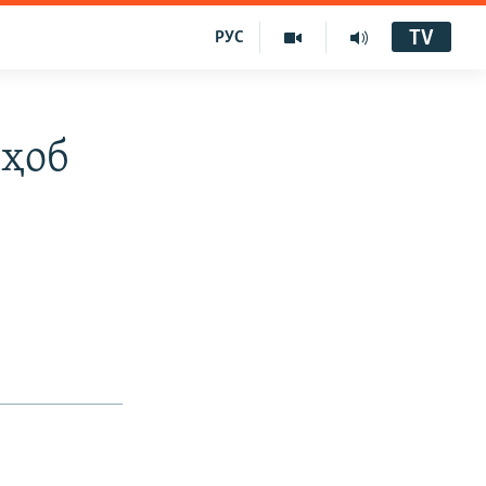
TV
РУС
иҳоб