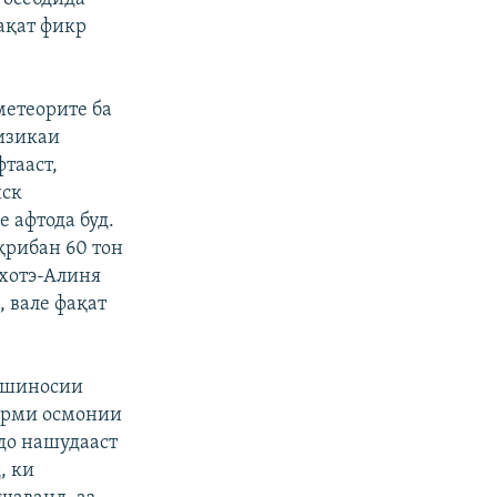
ақат фикр
метеорите ба
изикаи
тааст,
нск
е афтода буд.
қрибан 60 тон
ихотэ-Алиня
 вале фақат
мшиносии
ҷурми осмонии
до нашудааст
, ки