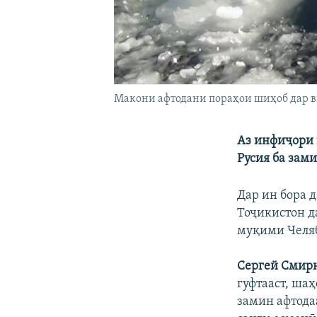
Макони афтодани пораҳои шиҳоб дар в
Аз инфиҷори 
Русия ба зам
Дар ин бора 
Тоҷикистон да
муқими Челяб
Сергей Смир
гуфтааст, шаҳ
замин афтодаа