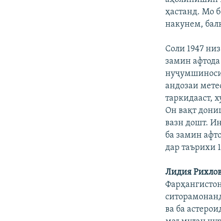
ҳастанд. Мо 
накунем, балк
Соли 1947 ни
замин афтода
нуҷумшиносии
андозаи мете
таркидааст, х
Он вақт дони
вазн дошт. И
ба замин афт
дар таърихи 1
Лидия Рихло
Фарҳангистон
ситорамонанд
ва ба астерои