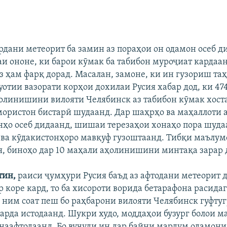
EMBED
БА ДИГАРОН 
ӯрдани метеорит ба замин аз пораҳои он одамон осеб д
и ононе, ки барои кӯмак ба табибон муроҷиат кардаан
з ҳам фарқ дорад. Масалан, замоне, ки ин гузориш та
отии вазорати корҳои дохилаи Русия хабар дод, ки 47
олинишини вилояти Челябинск аз табибон кӯмак хоста
мористон бистарӣ шудаанд. Дар шаҳрҳо ва маҳаллот
нҳо осеб дидаанд, шишаи терезаҳои хонаҳо пора шуда
 ва кӯдакистонҳоро мавқуф гузоштаанд. Тибқи маълу
я, биноҳо дар 10 маҳали аҳолинишини минтақа зарар 
тин,
раиси ҷумҳури Русия баъд аз афтодани метеорит 
ар коре кард, то ба хисороти ворида бетарафона расида
 ним соат пеш бо раҳбарони вилояти Челябинск гуфтуг
арда истодаанд. Шукри худо, моддаҳои бузург болои м
аафтодаанд. Бо вуҷуди ин дар байни мардум одамони