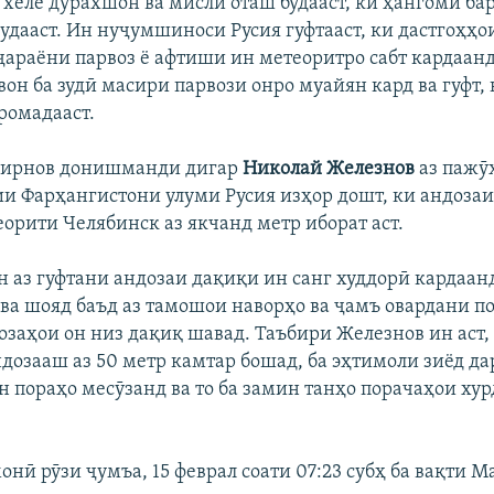
 хеле дурахшон ва мисли оташ будааст, ки ҳангоми бар
удааст. Ин нуҷумшиноси Русия гуфтааст, ки дастгоҳҳо
ҷараёни парвоз ё афтиши ин метеоритро сабт кардаанд
он ба зудӣ масири парвози онро муайян кард ва гуфт, 
ромадааст.
мирнов донишманди дигар
Николай Железнов
аз пажӯ
 Фарҳангистони улуми Русия изҳор дошт, ки андозаи
еорити Челябинск аз якчанд метр иборат аст.
аз гуфтани андозаи дақиқи ин санг худдорӣ кардаанд
 ва шояд баъд аз тамошои наворҳо ва ҷамъ овардани п
озаҳои он низ дақиқ шавад. Таъбири Железнов ин аст,
дозааш аз 50 метр камтар бошад, ба эҳтимоли зиёд да
н пораҳо месӯзанд ва то ба замин танҳо порачаҳои ху
нӣ рӯзи ҷумъа, 15 феврал соати 07:23 субҳ ба вақти М