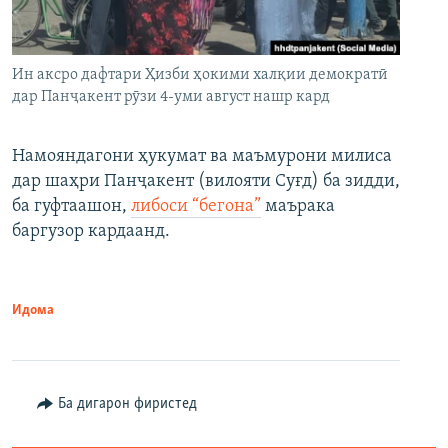
Ин аксро дафтари Ҳизби ҳокими халқии демократӣ
дар Панҷакент рӯзи 4-уми август нашр кард
Намояндагони ҳукумат ва маъмурони милиса
дар шаҳри Панҷакент (вилояти Суғд) ба зидди,
ба гуфтаашон,
либоси “бегона”
маърака
баргузор кардаанд.
Идома
Ба дигарон фиристед