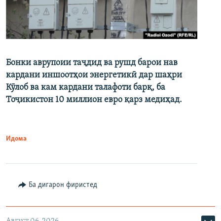
Бонки аврупоии таҷдид ва рушд барои нав
кардани иншоотҳои энергетикӣ дар шаҳри
Кӯлоб ва кам кардани талафоти барқ, ба
Тоҷикистон 10 миллион евро қарз медиҳад.
Идома
Ба дигарон фиристед
Август 06, 2026