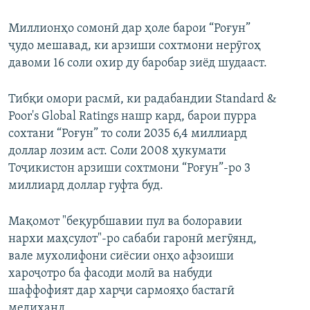
Миллионҳо сомонӣ дар ҳоле барои “Роғун”
ҷудо мешавад, ки арзиши сохтмони нерӯгоҳ
давоми 16 соли охир ду баробар зиёд шудааст.
Тибқи омори расмӣ, ки радабандии Standard &
Poor's Global Ratings нашр кард, барои пурра
сохтани “Роғун” то соли 2035 6,4 миллиард
доллар лозим аст. Соли 2008 ҳукумати
Тоҷикистон арзиши сохтмони “Роғун”-ро 3
миллиард доллар гуфта буд.
Мақомот "беқурбшавии пул ва болоравии
нархи маҳсулот"-ро сабаби гаронӣ мегӯянд,
вале мухолифони сиёсии онҳо афзоиши
хароҷотро ба фасоди молӣ ва набуди
шаффофият дар харҷи сармояҳо бастагӣ
медиҳанд.