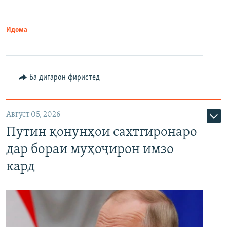
Идома
Ба дигарон фиристед
Август 05, 2026
Путин қонунҳои сахтгиронаро
дар бораи муҳоҷирон имзо
кард