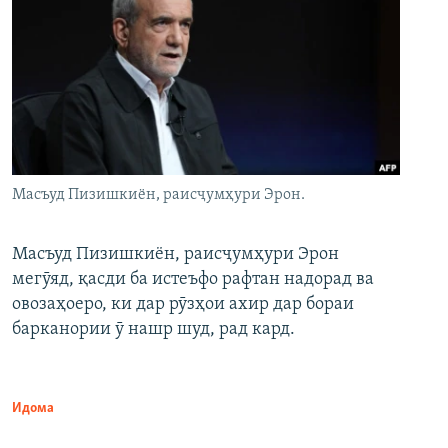
Масъуд Пизишкиён, раисҷумҳури Эрон.
Масъуд Пизишкиён, раисҷумҳури Эрон
мегӯяд, қасди ба истеъфо рафтан надорад ва
овозаҳоеро, ки дар рӯзҳои ахир дар бораи
барканории ӯ нашр шуд, рад кард.
Идома