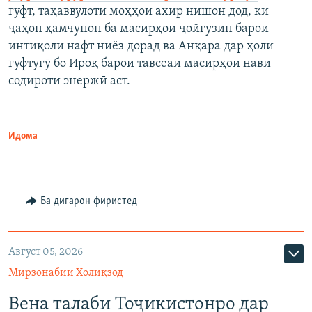
гуфт, таҳаввулоти моҳҳои ахир нишон дод, ки
ҷаҳон ҳамчунон ба масирҳои ҷойгузин барои
интиқоли нафт ниёз дорад ва Анқара дар ҳоли
гуфтугӯ бо Ироқ барои тавсеаи масирҳои нави
содироти энержӣ аст.
Идома
Ба дигарон фиристед
Август 05, 2026
Мирзонабии Холиқзод
Вена талаби Тоҷикистонро дар