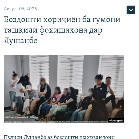
Август 05, 2026
Боздошти хориҷиён ба гумони
ташкили фоҳишахона дар
Душанбе
Пулиси Душанбе аз боздошти шаҳрвандони