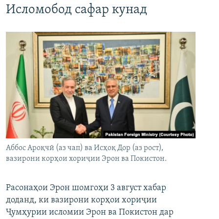
Исломобод сафар кунад
Аббос Ароқчӣ (аз чап) ва Исҳоқ Дор (аз рост),
вазирони корҳои хориҷии Эрон ва Покистон.
Расонаҳои Эрон шомгоҳи 3 август хабар
доданд, ки вазирони корҳои хориҷии
Ҷумҳурии исломии Эрон ва Покистон дар