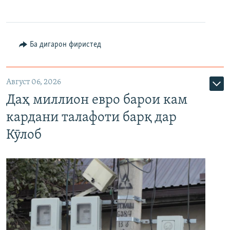
Ба дигарон фиристед
Август 06, 2026
Даҳ миллион евро барои кам
кардани талафоти барқ дар
Кӯлоб