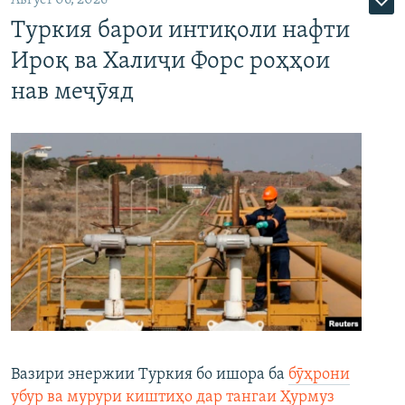
Туркия барои интиқоли нафти
Ироқ ва Халиҷи Форс роҳҳои
нав меҷӯяд
Вазири энержии Туркия бо ишора ба
бӯҳрони
убур ва мурури киштиҳо дар тангаи Ҳурмуз