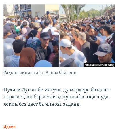
Раҳоии зиндониён. Акс аз бойгонӣ
Пулиси Душанбе мегӯяд, ду мардеро боздошт
кардааст, ки бар асоси қонуни афв озод шуда,
лекин боз даст ба ҷиноят заданд.
Идома