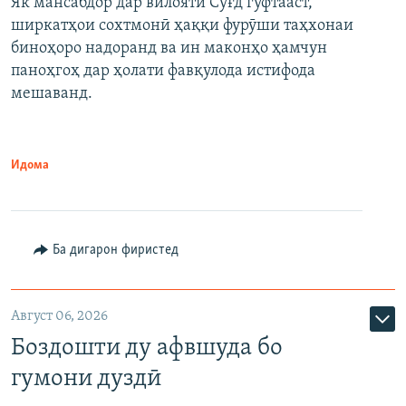
Як мансабдор дар вилояти Суғд гуфтааст,
ширкатҳои сохтмонӣ ҳаққи фурӯши таҳхонаи
биноҳоро надоранд ва ин маконҳо ҳамчун
паноҳгоҳ дар ҳолати фавқулода истифода
мешаванд.
Идома
Ба дигарон фиристед
Август 06, 2026
Боздошти ду афвшуда бо
гумони дуздӣ