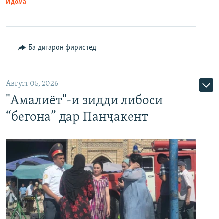
Идома
Ба дигарон фиристед
Август 05, 2026
"Амалиёт"-и зидди либоси
“бегона” дар Панҷакент