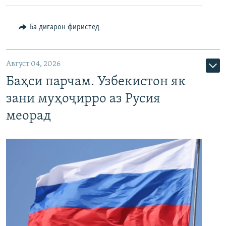
Ба дигарон фиристед
Август 04, 2026
Баҳси парчам. Узбекистон як
зани муҳоҷирро аз Русия
меорад