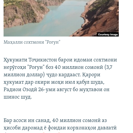
ГУЗОРИШҲОИ РАДИОӢ
Русский
ПАЙГИРӢ КУНЕД
Маҳалли сохтмони "Роғун"
Ҳукумати Тоҷикистон барои идомаи сохтмони
Ҳамаи сомонаҳои RFE/RL
нерӯгоҳи "Роғун" боз 40 миллион сомонӣ (3,7
миллион доллар) ҷудо кардааст. Қарори
ҳукумат дар охири моҳи июл қабул шуда,
Радиои Озодӣ 26-уми август бо муҳтавои он
шинос шуд.
Бар асоси ин санад, 40 миллион сомонӣ аз
ҳисоби даромад ё фоидаи корхонаҳои давлатӣ