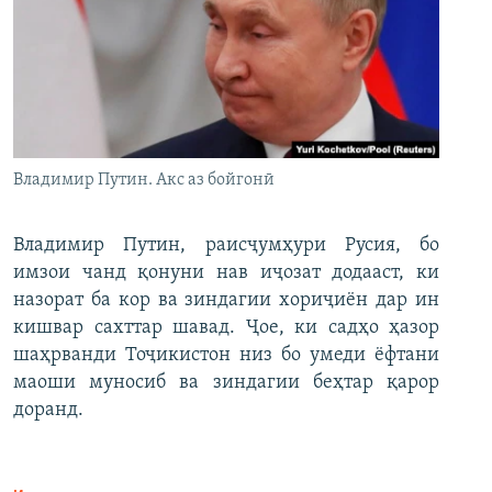
Владимир Путин. Акс аз бойгонӣ
Владимир Путин, раисҷумҳури Русия, бо
имзои чанд қонуни нав иҷозат додааст, ки
назорат ба кор ва зиндагии хориҷиён дар ин
кишвар сахттар шавад. Ҷое, ки садҳо ҳазор
шаҳрванди Тоҷикистон низ бо умеди ёфтани
маоши муносиб ва зиндагии беҳтар қарор
доранд.