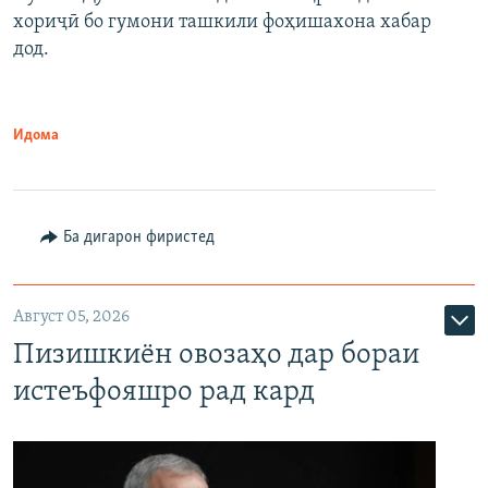
хориҷӣ бо гумони ташкили фоҳишахона хабар
дод.
Идома
Ба дигарон фиристед
Август 05, 2026
Пизишкиён овозаҳо дар бораи
истеъфояшро рад кард