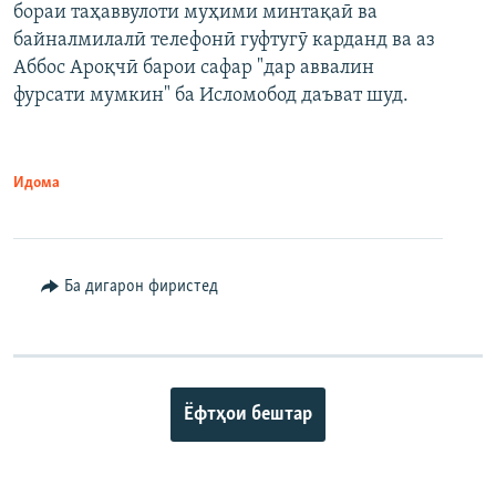
бораи таҳаввулоти муҳими минтақаӣ ва
байналмилалӣ телефонӣ гуфтугӯ карданд ва аз
Аббос Ароқчӣ барои сафар "дар аввалин
фурсати мумкин" ба Исломобод даъват шуд.
Идома
Ба дигарон фиристед
Ёфтҳои бештар