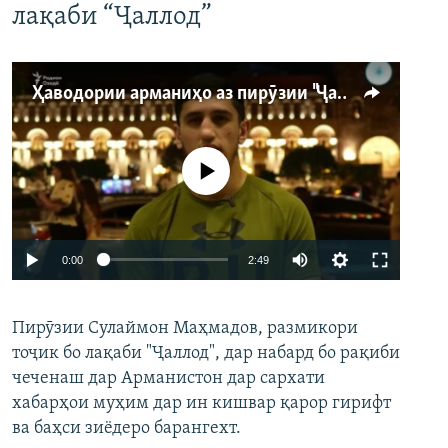
лақаби “Ҷаллод”
Ҳаводории арманиҳо аз пирӯзии "Ҷаллод"-и тоҷик
Феълан кор намекунад
Auto
0:00
2:49
240p
Пирӯзии Сулаймон Маҳмадов, размикори
360p
тоҷик бо лақаби "Ҷаллод", дар набард бо рақиби
480p
Auto
240p
360p
480p
чеченаш дар Арманистон дар сархати
720p
хабарҳои муҳим дар ин кишвар қарор гирифт
720p
1080p
ва баҳси зиёдеро барангехт.
1080p