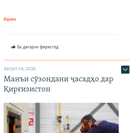
Идома
Ба дигарон фиристед
Август 04, 2026
Манъи сӯзондани ҷасадҳо дар
Қирғизистон