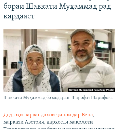
бораи Шавкати Муҳаммад рад
кардааст
Шавкати Муҳаммад бо модараш Шарофат Шарифова
Додгоҳи парвандаҳои ҷиноӣ дар Вена
,
маркази Австрия, дархости мақомоти