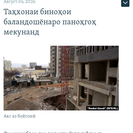
Август 06, 2026
Таҳхонаи биноҳои
баландошёнаро паноҳгоҳ
мекунанд
Акс аз бойгонӣ