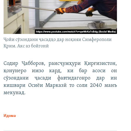
Ҷойи сӯзондани ҷасадҳо дар ноҳияи Симферополи
Қрим. Акс аз бойгонӣ
Содир Ҷабборов, раисҷумҳури Қирғизистон,
қонунеро имзо кард, ки бар асоси он
сӯзондани ҷасади фавтидагонро дар ин
кишвари Осиёи Марказӣ то соли 2040 манъ
мекунад.
Идома