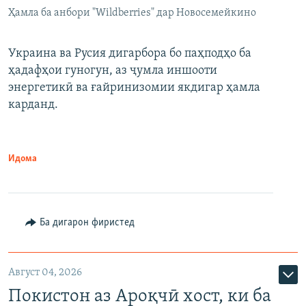
Ҳамла ба анбори "Wildberries" дар Новосемейкино
Украина ва Русия дигарбора бо паҳподҳо ба
ҳадафҳои гуногун, аз ҷумла иншооти
энергетикӣ ва ғайринизомии якдигар ҳамла
карданд.
Идома
Ба дигарон фиристед
Август 04, 2026
Покистон аз Ароқчӣ хост, ки ба