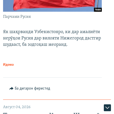
Парчами Русия
Як шаҳрванди Узбекистонро, ки дар амалиёти
нерӯҳои Русия дар вилояти Нижегород дастгир
шудааст, ба зодгоҳаш меоранд.
Идома
Ба дигарон фиристед
Август 04, 2026