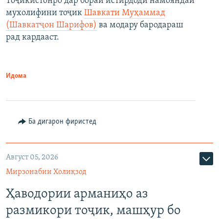
Тоҷикистонро дар бораи истирдоди намояндаи
мухолифини тоҷик
Шавкати Муҳаммад
(Шавкатҷон Шарифов)
ва модару бародараш
рад кардааст.
Идома
Ба дигарон фиристед
Август 05, 2026
Мирзонабии Холиқзод
Ҳаводории арманиҳо аз
размикори тоҷик, машҳур бо