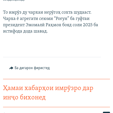
То имрӯз ду чархаи нерӯгоҳ сохта шудааст.
Чарха ё агрегати сеюми “Роғун” ба гуфтаи
президент Эмомалӣ Раҳмон бояд соли 2025 ба
истифода дода шавад.
Ба дигарон фиристед
Ҳамаи хабарҳои имрӯзро дар
инҷо бихонед