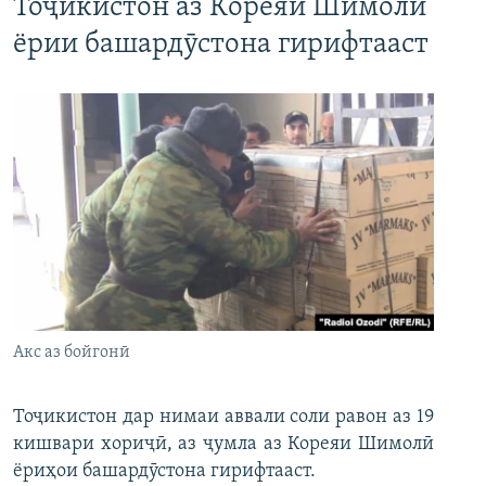
Тоҷикистон аз Кореяи Шимолӣ
ёрии башардӯстона гирифтааст
Акс аз бойгонӣ
Тоҷикистон дар нимаи аввали соли равон аз 19
кишвари хориҷӣ, аз ҷумла аз Кореяи Шимолӣ
ёриҳои башардӯстона гирифтааст.