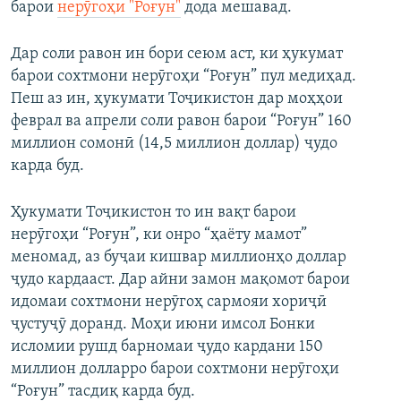
барои
нерӯгоҳи "Роғун"
дода мешавад.
Дар соли равон ин бори сеюм аст, ки ҳукумат
барои сохтмони нерӯгоҳи “Роғун” пул медиҳад.
Пеш аз ин, ҳукумати Тоҷикистон дар моҳҳои
феврал ва апрели соли равон барои “Роғун” 160
миллион сомонӣ (14,5 миллион доллар) ҷудо
карда буд.
Ҳукумати Тоҷикистон то ин вақт барои
нерӯгоҳи “Роғун”, ки онро “ҳаёту мамот”
меномад, аз буҷаи кишвар миллионҳо доллар
ҷудо кардааст. Дар айни замон мақомот барои
идомаи сохтмони нерӯгоҳ сармояи хориҷӣ
ҷустуҷӯ доранд. Моҳи июни имсол Бонки
исломии рушд барномаи ҷудо кардани 150
миллион долларро барои сохтмони нерӯгоҳи
“Роғун” тасдиқ карда буд.