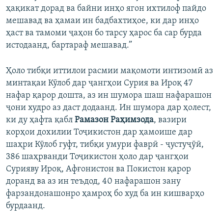
ҳақикат дорад ва байни инҳо ягон ихтилоф пайдо
мешавад ва ҳамаи ин бадбахтиҳое, ки дар инҳо
ҳаст ва тамоми ҷаҳон бо тарсу ҳарос ба сар бурда
истодаанд, бартараф мешавад.”
Ҳоло тибқи иттилои расмии мақомоти интизомӣ аз
минтақаи Кӯлоб дар ҷангҳои Сурия ва Ироқ 47
нафар қарор дошта, аз ин шумора шаш нафарашон
ҷони худро аз даст додаанд. Ин шумора дар ҳолест,
ки ду ҳафта қабл
Рамазон Раҳимзода
, вазири
корҳои дохилии Тоҷикистон дар ҳамоише дар
шаҳри Кӯлоб гуфт, тибқи умури фаврӣ - ҷустуҷӯӣ,
386 шаҳрванди Тоҷикистон ҳоло дар ҷангҳои
Сурияву Ироқ, Афғонистон ва Покистон қарор
доранд ва аз ин теъдод, 40 нафарашон зану
фарзандонашонро ҳамроҳ бо худ ба ин кишварҳо
бурдаанд.