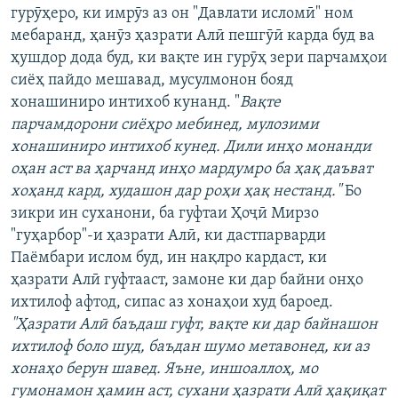
гурӯҳеро, ки имрӯз аз он "Давлати исломӣ" ном
мебаранд, ҳанӯз ҳазрати Алӣ пешгӯӣ карда буд ва
ҳушдор дода буд, ки вақте ин гурӯҳ зери парчамҳои
сиёҳ пайдо мешавад, мусулмонон бояд
хонашиниро интихоб кунанд. "
Вақте
парчамдорони сиёҳро мебинед, мулозими
хонашиниро интихоб кунед. Дили инҳо монанди
оҳан аст ва ҳарчанд инҳо мардумро ба ҳақ даъват
хоҳанд кард, худашон дар роҳи ҳақ нестанд."
Бо
зикри ин суханони, ба гуфтаи Ҳоҷӣ Мирзо
"гуҳарбор"-и ҳазрати Алӣ, ки дастпарварди
Паёмбари ислом буд, ин нақлро кардаст, ки
ҳазрати Алӣ гуфтааст, замоне ки дар байни онҳо
ихтилоф афтод, сипас аз хонаҳои худ бароед.
"Ҳазрати Алӣ баъдаш гуфт, вақте ки дар байнашон
ихтилоф боло шуд, баъдан шумо метавонед, ки аз
хонаҳо берун шавед. Яъне, иншоаллоҳ, мо
гумонамон ҳамин аст, сухани ҳазрати Алӣ ҳақиқат