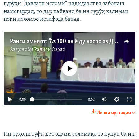
гурӯҳи “Давлати исломӣ” надидааст ва забонаш
намегардад, то дар пайванд ба ин гурӯҳ калимаи
поки исломро истифода барад.
Раиси амният: "Аз 100 як ё ду касро аз ДОИШ берун кашида метавонем"
Аз ҷониби
Радиои Озодӣ
Феълан кор намекунад
0:00
0:52
Линки мустақим
Ин рӯҳонӣ гуфт, ҳеч одами солимақл то кунун ба ин