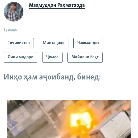
Маҳмудҷон Раҳматзода
Гӯшаҳо
Тоҷикистон
Минтақаҳо
Чашмандоз
Оини мадоро
Ҷомeа
Майдони баҳс
Инҳо ҳам аҷоибанд, бинед: