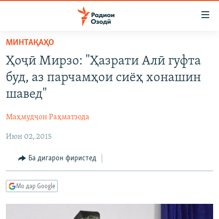
Пайвандҳои
дастрасӣ
Ҷаҳиш
МИНТАҚАҲО
ба
ГӮШАҲО
Ҳоҷӣ Мирзо: "Ҳазрати Алӣ гуфта
мояи
ГАПИ ОЗОД
СИЁСАТ
аслӣ
буд, аз парчамҳои сиёҳ хонашин
РӮЗГОРИ МУҲОҶИР
Ҷаҳиш
ИҚТИСОД
шавед"
ба
САЛОМ, ХОҲАР
ҶОМЕА
феҳристи
Маҳмудҷон Раҳматзода
ТАҲҚИҚОТ
ҚАЗИЯИ "КРОКУС"
аслӣ
Ҷаҳиш
Июн 02, 2015
ҶАНГ ДАР УКРАИНА
ОСИЁИ МАРКАЗӢ
ба
НАЗАРИ МАРДУМ
ФАРҲАНГ
Ба дигарон фиристед
ҷустор
ЧАНДРАСОНАӢ
МЕҲМОНИ ОЗОДӢ
БЛОГИСТОН
Мо дар Google
РӮЙХАТҲО
ВАРЗИШ
ОЗОДӢ ОНЛАЙН
ВИДЕО
КИТОБҲОИ ОЗОДӢ
НИГОРИСТОН