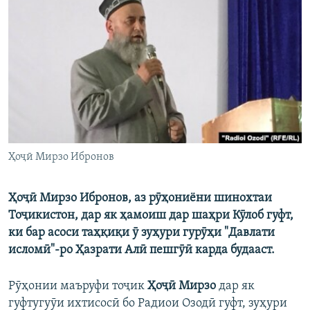
ГУЗОРИШҲОИ РАДИОӢ
Русский
ПАЙГИРӢ КУНЕД
Ҳамаи сомонаҳои RFE/RL
Ҳоҷӣ Мирзо Ибронов
Ҳоҷӣ Мирзо Ибронов, аз рӯҳониёни шинохтаи
Тоҷикистон, дар як ҳамоиш дар шаҳри Кӯлоб гуфт,
ки бар асоси таҳқиқи ӯ зуҳури гурӯҳи "Давлати
исломӣ"-ро Ҳазрати Алӣ пешгӯӣ карда будааст.
Рӯҳонии маъруфи тоҷик
Ҳоҷӣ Мирзо
дар як
гуфтугуӯи ихтисосӣ бо Радиои Озодӣ гуфт, зуҳури