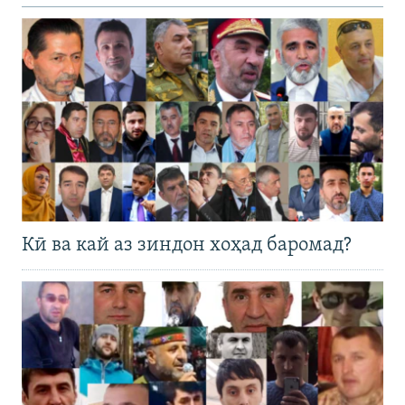
Кӣ ва кай аз зиндон хоҳад баромад?