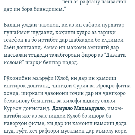
пеш аз рафтану пайвастан
дар ин бора биандешем.”
Бахши умдаи ҷавонон, ки аз ин сафари пурхатар
пушаймон шудаанд, хоҳиши худро аз тариқи
телефон ва бо иртибот дар шабкаҳои бо иҷтимоӣ
баён доштаанд. Аммо ин мақоми амниятӣ дар
масъалаи теъдоди талабгорони фирор аз “Давлати
исломӣ” шарҳи бештар надод.
Рӯҳониёни маъруфи Кӯлоб, ки дар ин ҳамоиш
иштирок доштанд, ҷангҳои Сурия ва Ироқро фитна
хонда, ширкати ҷавонони тоҷик дар ин ҷангҳоро
бемаънову бемантиқ ва хилофи ҳадису ояҳои
Қуръон донистанд.
Домулло Маҳмадулло
, имом-
хатиби яке аз масҷидҳои Кӯлоб бо ишора ба
наворҳои филме, ки дар ин ҳамоиш намоиш дода
шуд, гуфт, ҳеч рафтори мусалмон дар аъмолу кори