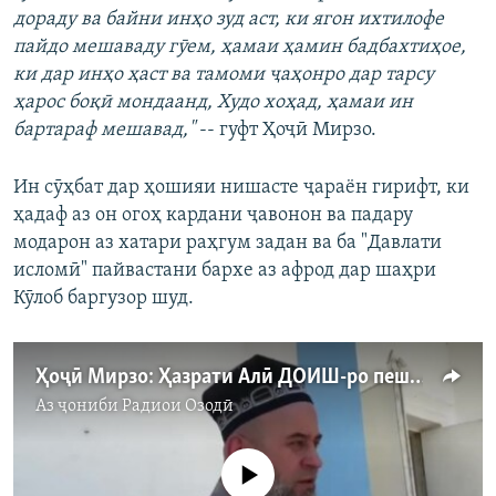
дораду ва байни инҳо зуд аст, ки ягон ихтилофе
пайдо мешаваду гӯем, ҳамаи ҳамин бадбахтиҳое,
ки дар инҳо ҳаст ва тамоми ҷаҳонро дар тарсу
ҳарос боқӣ мондаанд, Худо хоҳад, ҳамаи ин
бартараф мешавад,"
-- гуфт Ҳоҷӣ Мирзо.
Ин сӯҳбат дар ҳошияи нишасте ҷараён гирифт, ки
ҳадаф аз он огоҳ кардани ҷавонон ва падару
модарон аз хатари раҳгум задан ва ба "Давлати
исломӣ" пайвастани бархе аз афрод дар шаҳри
Кӯлоб баргузор шуд.
Ҳоҷӣ Мирзо: Ҳазрати Алӣ ДОИШ-ро пешгӯӣ карда буд
Аз ҷониби
Радиои Озодӣ
Феълан кор намекунад