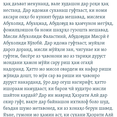
ҳақ даъват мекунанд, вале худашон дар роҳи ҳақ
нестанд. Дар идомаи суханаш гуфтааст, ки номи
аксари онҳо бо куният бурда мешавад, мислеки
Абухолид, Абуаҳмад, Абудовуд ва ҳамчунон мегӯяд,
фомилҳояшон ба номи шаҳрҳо гузошта мешавад.
Мисли Абухолиди Фаластинӣ, Абудовуди Мисрӣ ё
Абухолиди Кӯлобӣ. Дар идома гуфтааст, муйҳои
дароз доранд, мисли мӯйҳои зан, чигунае ки мо
гуфтем, бисёре аз ҷавонони мо аз тариқи дуруст
мондани ҳамон мӯйи сару риш ҳам огаҳӣ
надоранд. Ҳатто мо мисол овардем як нафар риши
жӯлида дошт, то мӯи сар ва риши ин ҷавонро
дуруст накарданд, ӯро дар оғуш нагирифт, ҳатто
ишораам намудааст, ки барои чӣ худатро мисли
шайтон кардаӣ? Дар ин маврид Ҳазрати Алӣ дар
охир гуфт, вақте дар байнашон ихтилоф боло шуд,
баъдан шумо метавонед, ки аз хонаҳо берун шавед.
Яъне, гумони мо ҳамин аст, ки сухани Ҳазрати Алӣ