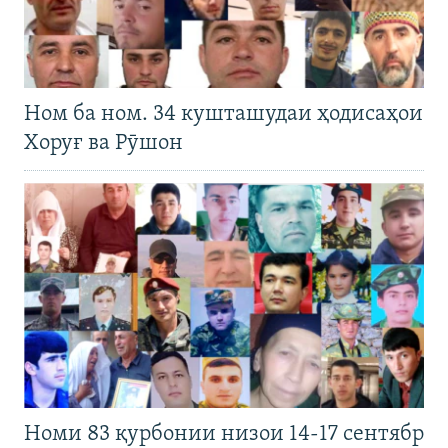
Ном ба ном. 34 кушташудаи ҳодисаҳои
Хоруғ ва Рӯшон
Номи 83 қурбонии низои 14-17 сентябр