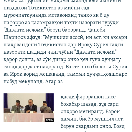
Аммо ба гуфтаи ин мақоми баландпояи амниятӣ
ниҳодҳои Тоҷикистон аз миёни сад
муроҷиаткунанда метавонанд танҳо як ё ду
нафарро аз қаламравҳои таҳти назорати гурӯҳи
“Давлати исломӣ” берун бароранд. Ҷаноби
Шарифов афзуд: “Мушкили асосӣ, ин аст, ки аксари
шаҳрвандони Тоҷикистон дар Ироқу Сурия таҳти
назорати шадиди ҷангҷӯёни "Давлати исломӣ"
қарор дошта, аз сӯи дигар онҳо ҳеч гуна ҳуҷҷату
санад дар даст надоранд. Вақте онҳо ба хоки Сурия
ва Ироқ ворид мешаванд, тамоми ҳуҷҷатҳояшонро
нобуд мекунанд. Агар аз
қасди фирорашон касе
бохабар шавад, зуд сари
онҳоро мегиранд. Барои
ҳамин, бисёр мушкил аст,
берун овардани онҳо. Бояд