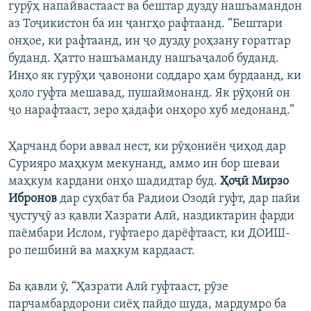
гурӯҳ напайвастааст ва бештар дузду нашъамандон
аз Тоҷикистон ба ин ҷангҳо рафтаанд. “Бештари
онҳое, ки рафтаанд, ин ҷо дузду роҳзану ғоратгар
буданд. Ҳатто нашъаманду нашъаҷалоб буданд.
Инҳо як гурӯҳи ҷавонони соддаро ҳам бурдаанд, ки
ҳоло гуфта мешавад, пушаймонанд. Як рӯҳонӣ он
ҷо нарафтааст, зеро ҳадафи онҳоро хуб медонанд.”
Ҳарчанд бори аввал нест, ки рӯҳониён ҷиҳод дар
Сурияро маҳкум мекунанд, аммо ин бор шеваи
маҳкум кардани онҳо шадидтар буд.
Ҳоҷӣ Мирзо
Ибронов
дар суҳбат ба Радиои Озодӣ гуфт, дар пайи
ҷустуҷӯ аз қавли Хазрати Алӣ, наздиктарин фарди
паёмбари Ислом, гуфтаеро дарёфтааст, ки ДОИШ-
ро пешбинӣ ва маҳкум кардааст.
Ба қавли ӯ, “Ҳазрати Алӣ гуфтааст, рӯзе
парчамбардорони сиёҳ пайдо шуда, мардумро ба