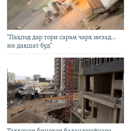
"Паҳпод дар тори сарам чарх мезад…
ин даҳшат буд"