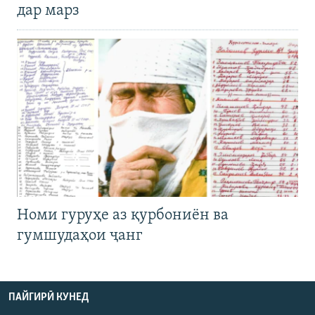
дар марз
Номи гуруҳе аз қурбониён ва
гумшудаҳои ҷанг
ПАЙГИРӢ КУНЕД