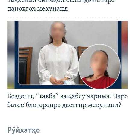
Таҳхонаи биноҳои баландошёнаро
паноҳгоҳ мекунанд
Боздошт, “тавба” ва ҳабсу ҷарима. Чаро
баъзе блогеронро дастгир мекунанд?
Рӯйхатҳо