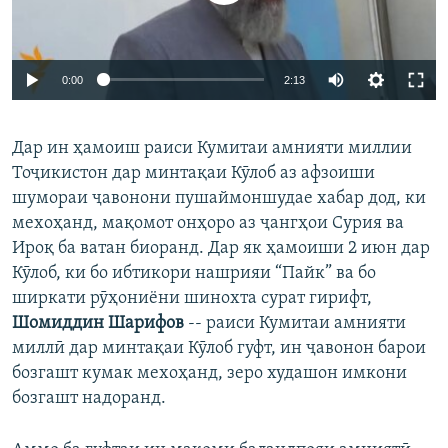
0:00
2:13
Дар ин ҳамоиш раиси Кумитаи амнияти миллии
Тоҷикистон дар минтақаи Кӯлоб аз афзоиши
шумораи ҷавонони пушаймоншудае хабар дод, ки
мехоҳанд, мақомот онҳоро аз ҷангҳои Сурия ва
Ироқ ба ватан биоранд. Дар як ҳамоиши 2 июн дар
Кӯлоб, ки бо ибтикори нашрияи “Пайк” ва бо
ширкати рӯҳониёни шинохта сурат гирифт,
Шомиддин Шарифов
-- раиси Кумитаи амнияти
миллӣ дар минтақаи Кӯлоб гуфт, ин ҷавонон барои
бозгашт кумак мехоҳанд, зеро худашон имкони
бозгашт надоранд.