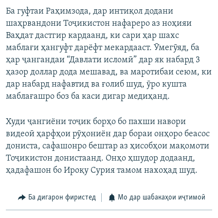
Ба гуфтаи Раҳимзода, дар интиқол додани
шаҳрвандони Тоҷикистон нафареро аз ноҳияи
Ваҳдат дастгир кардаанд, ки сари ҳар шахс
маблағи ҳангуфт дарёфт мекардааст. Ӯмегӯяд, ба
ҳар ҷангандаи “Давлати исломӣ” дар як набард 3
ҳазор доллар дода мешавад, ва маротибаи сеюм, ки
дар набард нафавтид ва ғолиб шуд, ӯро кушта
маблағашро боз ба каси дигар медиҳанд.
Худи ҷангиёни тоҷик борҳо бо пахши навори
видеоӣ ҳарфҳои рӯҳониён дар бораи онҳоро беасос
дониста, сафашонро бештар аз ҳисобҳои мақомоти
Тоҷикистон донистаанд. Онҳо ҳшудор додаанд,
ҳадафашон бо Ироқу Сурия тамом нахоҳад шуд.
Ба дигарон фиристед
Мо дар шабакаҳои иҷтимоӣ