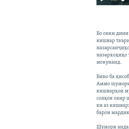
Бо онки дини
кишвар таъри
назарсанҷиҳо
назархоҳиҳо 
мекунанд.
Бино ба ҳисо
Аммо шумори 
кишварҳои м
солҳои охир 
ки аз кишвар
барои мардик
Шумори андак