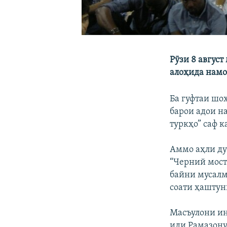
Рӯзи 8 авгус
алоҳида намо
Ба гуфтаи шо
барои адои н
туркҳо” саф 
Аммо аҳли ду
“Черний мост
байни мусалм
соати ҳаштун
Масъулони ин
иди Рамазону