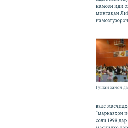
намози иди о
минтақаи Либ
намозгузорон
Гӯшаи занон да
вале масҷидҳ
“марказҳои и
соли 1998 дар
масҷидҳо дар