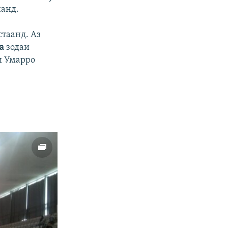
нанд.
стаанд. Аз
ка
зодаи
и Умарро