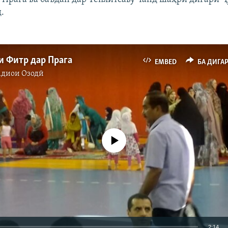
.
и Фитр дар Прага
EMBED
БА ДИГА
адиои Озодӣ
Феълан кор намекунад
2:14