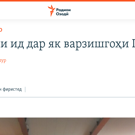
О
и ид дар як варзишгоҳи 
пур
н фиристед