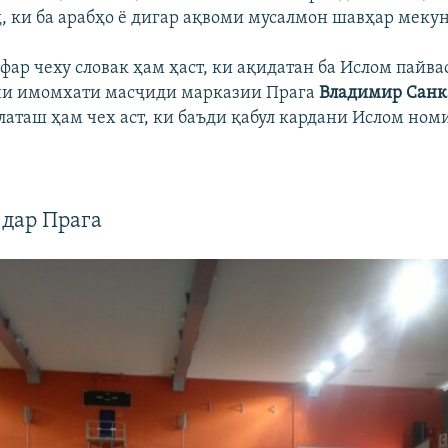
, ки ба арабҳо ё дигар ақвоми мусалмон шавҳар меку
фар чеху словак ҳам ҳаст, ки ақидатан ба Ислом пайва
ни имомхати масҷиди марказии Прага
Владимир Сан
латаш ҳам чех аст, ки баъди қабул кардани Ислом ном
 дар Прага