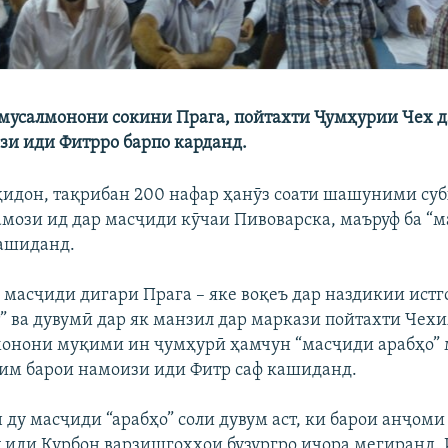
т мусалмонони сокини Прага, пойтахти Ҷумҳурии Чех 
зи иди Фитрро барпо карданд.
ҳидон, тақрибан 200 нафар ҳанӯз соати шашуними субҳ
амози ид дар масҷиди кӯчаи Пивоварска, маъруф ба “
кашиданд.
 масҷиди дигари Прага – яке воқеъ дар наздикии ист
” ва дувумӣ дар як манзил дар маркази пойтахти Чехи
онони муқими ин ҷумҳурӣ ҳамчун “масҷиди арабҳо” 
им барои намоизи иди Фитр саф кашиданд.
 ду масҷиди “арабҳо” соли дувум аст, ки барои анҷом
 иди Қурбон варзишгоҳҳои бузургро иҷора мегиранд.