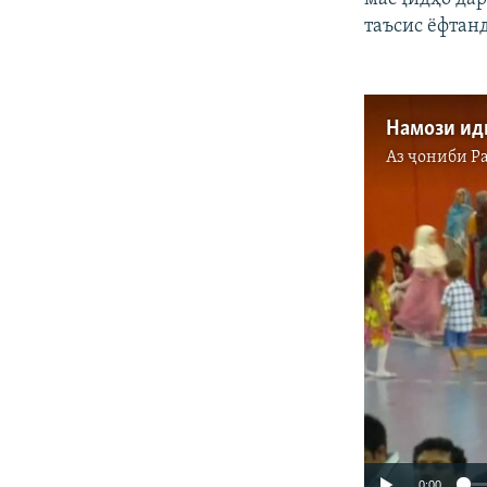
таъсис ёфтанд
Намози ид
Аз ҷониби
Р
0:00