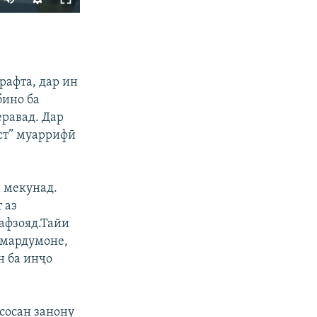
ФИРИСТЕД
рафта, дар ин
бино ба
еравад. Дар
ист” муаррифӣ
px
бар
ӣ мекунад.
 аз
афзояд.Тайи
 мардумоне,
н ба инҷо
сосан занону