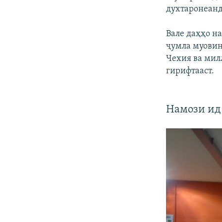
духтаронеанд
Вале даҳҳо на
ҷумла муови
Чехия ва мил
гирифтааст.
Намози ид