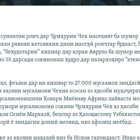
EMBED
БА ДИГАРОН 
 суннатии роиҷ дар Ҷумҳурии Чех масеҳият ба шумор 
хан равияи католикии дини масеҳӣ роиҷтар будааст, 
, “бехудотарин” кишвар дар қораи Аврупо ба шумор м
то 55 дарсади сокинонаш худро дар назархоҳиро “ате
бҳо, феълан дар ин кишвар то 27 000 мусалмон зиндаг
аҳолии мусалмони Чехия асосан аз ҳисоби муҳоҷират
усалмоннишини Ховари Миёнаву Африқо пайваста ме
шумори мусалмонони сокини Ҷумҳурии Чех аз ҳисоби
ҳои Осиёи Марказӣ, бештар аз Қазоқистону Узбакисто
орӣ ё зиндагии доимӣ меоянд, низ афзоиш меёбад..
е аз аҳолии маҳаллӣ низ ба Ислом гароидааст. Инҳо а