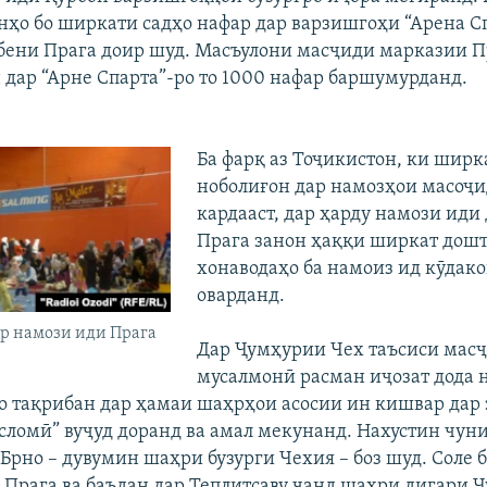
нҳо бо ширкати садҳо нафар дар варзишгоҳи “Арена Сп
ени Прага доир шуд. Масъулони масҷиди марказии 
 дар “Арне Спарта”-ро то 1000 нафар баршумурданд.
Ба фарқ аз Тоҷикистон, ки ширк
ноболиғон дар намозҳои масоҷ
кардааст, дар ҳарду намози иди
Прага занон ҳаққи ширкат дошт
хонаводаҳо ба намоиз ид кӯдако
оварданд.
р намози иди Прага
Дар Ҷумҳурии Чех таъсиси мас
мусалмонӣ расман иҷозат дода 
о тақрибан дар ҳамаи шаҳрҳои асосии ин кишвар дар 
сломӣ” вуҷуд доранд ва амал мекунанд. Нахустин чун
 Брно – дувумин шаҳри бузурги Чехия – боз шуд. Соле 
 Прага ва баъдан дар Теплитсаву чанд шаҳри дигари 