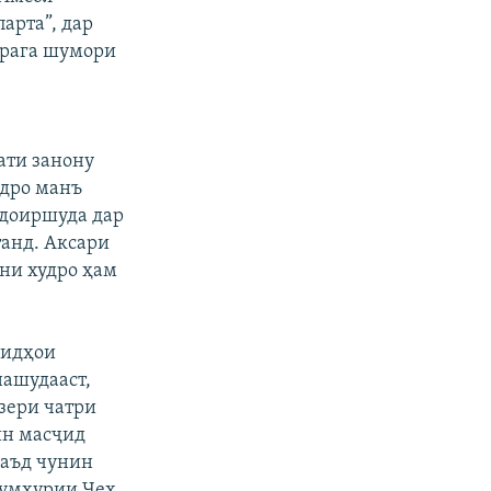
арта”, дар
Прага шумори
ати занону
идро манъ
 доиршуда дар
анд. Аксари
ни худро ҳам
ҷидҳои
нашудааст,
зери чатри
ин масҷид
баъд чунин
Ҷумҳурии Чех