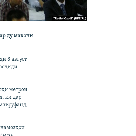
дар ду макони
и 8 август
масҷиди
гоҳи метрои
я, ки дар
маъруфанд,
и намозҳои
 Имсол