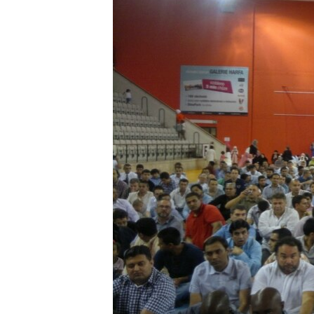
ГУЗОРИШҲОИ РАДИОӢ