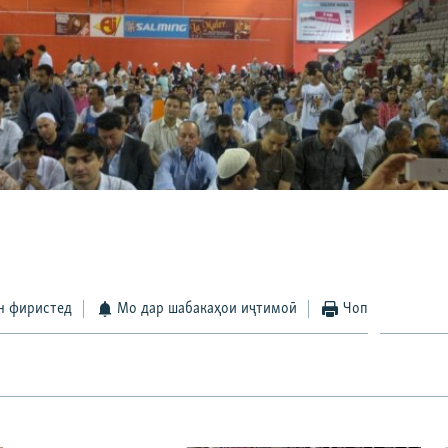
н фиристед
Мо дар шабакаҳои иҷтимоӣ
Чоп