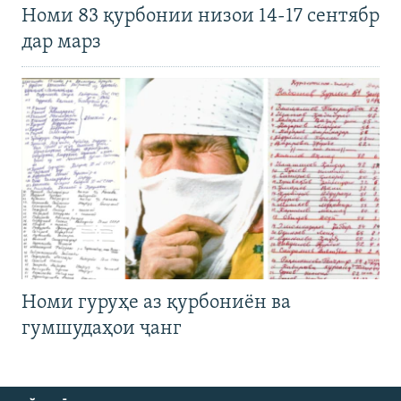
Номи 83 қурбонии низои 14-17 сентябр
дар марз
Номи гуруҳе аз қурбониён ва
гумшудаҳои ҷанг