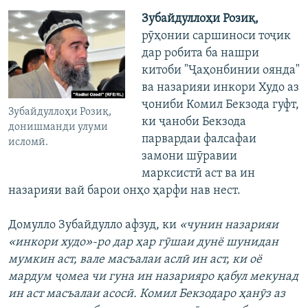
Зубайдуллоҳи Розиқ,
рӯҳонии саршиноси тоҷик
дар робита ба нашри
китоби "Ҷаҳонбинии оянда"
ва назарияи инкори Худо аз
ҷониби Комил Бекзода гуфт,
Зубайдуллоҳи Розиқ,
ки ҷаноби Бекзода
донишманди улуми
парвардаи фалсафаи
исломӣ.
замони шӯравии
марксистӣ аст ва ин
назарияи вай барои онҳо ҳарфи нав нест.
Домулло Зубайдулло афзуд, ки
«чунин назарияи
«инкори худо»-ро дар ҳар гӯшаи дунё шунидан
мумкин аст, вале масъалаи аслӣ ин аст, ки оё
мардум ҷомеа чи гуна ин назарияро қабул мекунад
ин аст масъалаи асосӣ. Комил Бекзодаро ҳанӯз аз