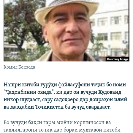
ГУЗОРИШҲОИ РАДИОӢ
Русский
ПАЙГИРӢ КУНЕД
Ҳамаи сомонаҳои RFE/RL
Комил Бекзода.
Нашри китоби гурӯҳи файласуфони тоҷик бо номи
"Ҷаҳонбинии оянда", ки дар он вуҷуди Худованд
инкор шудааст, сару садоҳоеро дар доираҳои илмӣ
ва мазҳабии Тоҷикистон ба вуҷуд овардааст.
Бо вуҷуди баҳси гарм миёни коршиносон ва
таҳлилгарони тоҷик дар бораи мӯҳтавои китоби