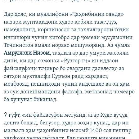
Дар ҳоле, ки муаллифони «Ҷаҳонбинии оянда»
назари мунтақидони худро қобили таваҷҷӯҳ
намедонанд, коршиносон ва таҳлилгарони тоҷик
интишори чунин китобро дар ҷомеаи мусулмонии
Тоҷикистон амали нораво мешуморанд. Аз ҷумла
Амруллоҳи Низом,
таҳлилгар дар умури масоили
динӣ, ки дар сомонаи «Рӯзгор.тҷ» ин иддаои
файсалуфони тоҷикро бо овардани далелелҳо аз
оятҳои мухталифи Қуръон радд кардааст,
меафзояд, пешниҳоди чунин андешаҳо ва он ҳам
аз сӯи донишмандони фалсафа, метавонад ҷомеаро
ба хушунат бикашад.
Ӯ гуфт, «ин файласуфон мегӯянд, агар Худо вуҷуд
дошта бошад, бигузор, худро зоҳир кунад, дар ин
масъала ҳам ҷаҳонбинии исломӣ 1400 сол пештар
ҳарфҳои худро гуфтааст. Дар гузашта низ чунин