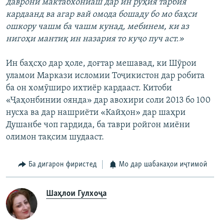
даврони мактабхониаш дар ин рӯҳия тарбия
кардаанд ва агар вай омода бошаду бо мо баҳси
ошкору чашм ба чашм кунад, мебинем, ки аз
нигоҳи мантиқ ин назария то куҷо пуч аст.»
Ин баҳсҳо дар ҳоле, доғтар мешавад, ки Шӯрои
уламои Маркази исломии Тоҷикистон дар робита
ба он хомӯширо ихтиёр кардааст. Китоби
«Ҷаҳонбинии оянда» дар авохири соли 2013 бо 100
нусха ва дар нашриёти «Кайҳон» дар шаҳри
Душанбе чоп гардида, ба таври ройгон миёни
олимон тақсим шудааст.
Ба дигарон фиристед
Мо дар шабакаҳои иҷтимоӣ
Шаҳлои Гулхоҷа