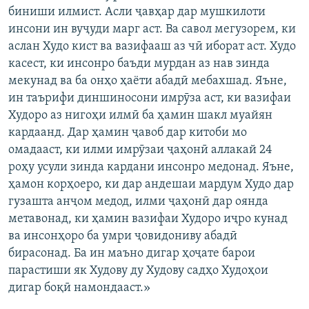
биниши илмист. Асли ҷавҳар дар мушкилоти
инсони ин вуҷуди марг аст. Ва савол мегузорем, ки
аслан Худо кист ва вазифааш аз чӣ иборат аст. Худо
касест, ки инсонро баъди мурдан аз нав зинда
мекунад ва ба онҳо ҳаёти абадӣ мебахшад. Яъне,
ин таърифи диншиносони имрӯза аст, ки вазифаи
Худоро аз нигоҳи илмӣ ба ҳамин шакл муайян
кардаанд. Дар ҳамин ҷавоб дар китоби мо
омадааст, ки илми имрӯзаи ҷаҳонӣ аллакай 24
роҳу усули зинда кардани инсонро медонад. Яъне,
ҳамон корҳоеро, ки дар андешаи мардум Худо дар
гузашта анҷом медод, илми ҷаҳонӣ дар оянда
метавонад, ки ҳамин вазифаи Худоро иҷро кунад
ва инсонҳоро ба умри ҷовидониву абадӣ
бирасонад. Ба ин маъно дигар ҳоҷате барои
парастиши як Худову ду Худову садҳо Худоҳои
дигар боқӣ намондааст.»