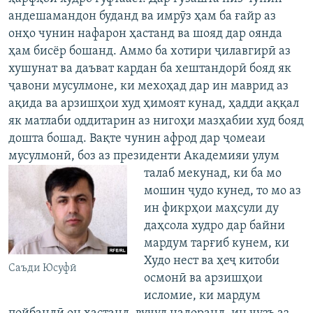
андешамандон буданд ва имрӯз ҳам ба ғайр аз
онҳо чунин нафарон ҳастанд ва шояд дар оянда
ҳам бисёр бошанд. Аммо ба хотири ҷилавгирӣ аз
хушунат ва даъват кардан ба хештандорӣ бояд як
ҷавони мусулмоне, ки мехоҳад дар ин маврид аз
ақида ва арзишҳои худ ҳимоят кунад, ҳадди аққал
як матлаби оддитарин аз нигоҳи мазҳабии худ бояд
дошта бошад. Вақте чунин афрод дар ҷомеаи
мусулмонӣ, боз аз президенти
Академияи улум
талаб мекунад, ки ба мо
мошин ҷудо кунед, то мо аз
ин фикрҳои маҳсули ду
даҳсола худро дар байни
мардум тарғиб кунем, ки
Худо нест ва ҳеҷ китоби
Саъди Юсуфӣ
осмонӣ ва арзишҳои
исломие, ки мардум