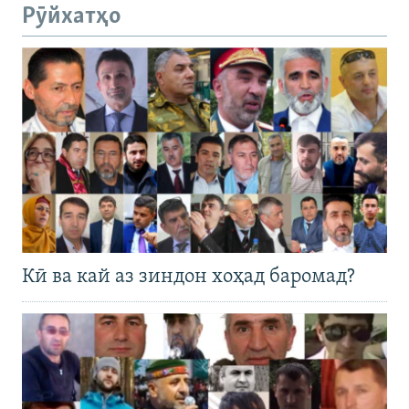
Рӯйхатҳо
Кӣ ва кай аз зиндон хоҳад баромад?