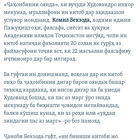
«Ҷаҳонбинии оянда», ки вуҷуди Худовандро инкор
мекунад, муаллифони ин китоб дар ақидаашон
устувор мондаанд.
Комил Бекзода,
ходими идмии
Пажуҳишгоҳи, фалсафа, сиёсат ва ҳуқуқи
Академияи илмҳои Тоҷикистон мегӯяд, чопи ин
китоб натиҷаи фаъолияти 20 солаи як гурӯҳ аз
файласуфони тоҷик аст, ки 22 масъалаи фалсафиву
иҷтимоиро дар бар мегирад.
Ба гуфтаи ин донишманд, воқеан дар ин китоб
онҳо ба ҷаҳонбинии дигар барои ояндаи башар
таъкид кардаанд, ки инсон дигар на ба умеди
Худованд бошад, ки пас аз марг ӯро зинда
мекунаду ба биҳишти ҷовидон мепайвандад,
балки кӯшиш кунад, ки аз роҳи илм «уқдаи
зиндагии пас аз марг» -ро боз намояд.
Ҷаноби Бекзода гуфт, «ин биниши китоби мо