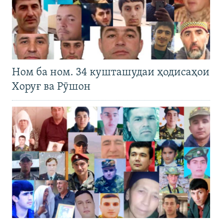
Ном ба ном. 34 кушташудаи ҳодисаҳои
Хоруғ ва Рӯшон