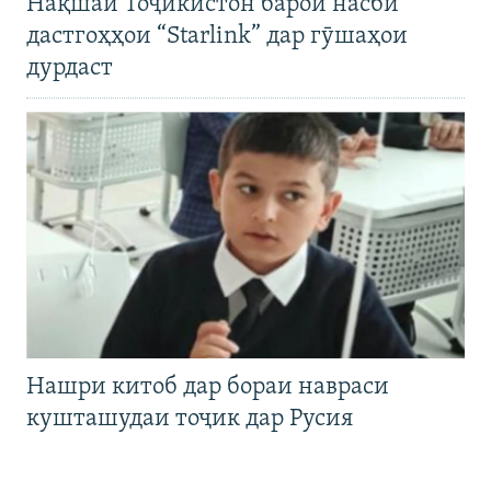
Нақшаи Тоҷикистон барои насби
дастгоҳҳои “Starlink” дар гӯшаҳои
дурдаст
Нашри китоб дар бораи навраси
кушташудаи тоҷик дар Русия