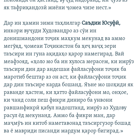
пойбандӣ он ҳастанд, вуҷуд надоранд, ин ҷузъ аз
як тафриқандозӣ миёни ҷомеа чизе нест.»
Дар ин ҳамин зимн таҳлилгар
Саъдии Юсуфӣ,
инкори вуҷуди Худовандро аз сӯи ин
донишмандони тоҷик маҳкум мекунад ва аммо
мегӯяд, ҷомеаи Тоҷикистон ба ҳеҷ ваҷҳ зери
таъсири ин гуна ақидаҳо қарор намегирад. Вай
меафзояд, «ҳоло мо ба ин хулоса мерасем, ки имрӯз
таъсири дин дар андешаи файласуфони тоҷик ба
маротиб бештар аз он аст, ки файласуфони тоҷик
дар дин таъсире карда бошанд. Яъне мо шоҳиди як
раванде ҳастем, ки ҳатто файласуфони мо, онҳое,
ки чанд соли пеш фикри диниро ба унвони
равшанфикрӣ қабул надоштанд, имрӯз аз Худову
расул ёд мекунанд. Аммо ба фикри ман, дар
маҷмӯъ ин китоб наметавонад таъсиргузор бошад
ва ё мавриди писанди мардум қарор бигирад.»