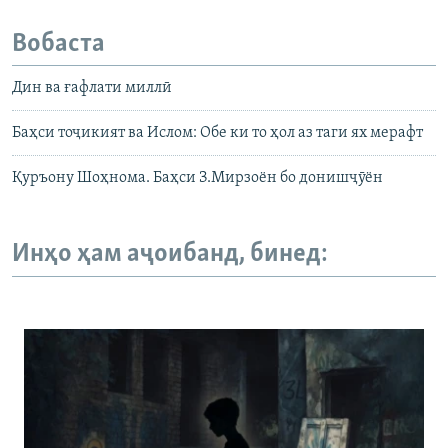
Вобаста
Дин ва ғафлати миллӣ
Баҳси тоҷикият ва Ислом: Обе ки то ҳол аз таги ях мерафт
Қуръону Шоҳнома. Баҳси З.Мирзоён бо донишҷӯён
Инҳо ҳам аҷоибанд, бинед: