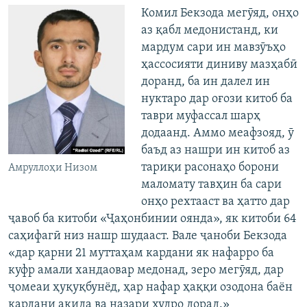
Комил Бекзода мегӯяд, онҳо
аз қабл медонистанд, ки
мардум сари ин мавзӯъҳо
ҳассосияти диниву мазҳабӣ
доранд, ба ин далел ин
нуктаро дар оғози китоб ба
таври муфассал шарҳ
додаанд. Аммо меафзояд, ӯ
баъд аз нашри ин китоб аз
тариқи расонаҳо борони
Амруллоҳи Низом
маломату тавҳин ба сари
онҳо рехтааст ва ҳатто дар
ҷавоб ба китоби «Ҷаҳонбинии оянда», як китоби 64
саҳифагӣ низ нашр шудааст. Вале ҷаноби Бекзода
«дар қарни 21 муттаҳам кардани як нафарро ба
куфр амали хандаовар медонад, зеро мегӯяд, дар
ҷомеаи ҳуқуқбунёд, ҳар нафар ҳаққи озодона баён
кардани ақида ва назари худро дорад.»