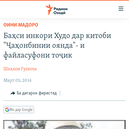
Пайвандҳои
дастрасӣ
Ҷаҳиш
ОИНИ МАДОРО
ба
ГӮШАҲО
Баҳси инкори Худо дар китоби
мояи
ГАПИ ОЗОД
СИЁСАТ
аслӣ
"Ҷаҳонбинии оянда"- и
РӮЗГОРИ МУҲОҶИР
Ҷаҳиш
ИҚТИСОД
файласуфони тоҷик
ба
САЛОМ, ХОҲАР
ҶОМЕА
феҳристи
Шаҳлои Гулхоҷа
ТАҲҚИҚОТ
ҚАЗИЯИ "КРОКУС"
аслӣ
Ҷаҳиш
Март 05, 2014
ҶАНГ ДАР УКРАИНА
ОСИЁИ МАРКАЗӢ
ба
НАЗАРИ МАРДУМ
ФАРҲАНГ
Ба дигарон фиристед
ҷустор
ЧАНДРАСОНАӢ
МЕҲМОНИ ОЗОДӢ
БЛОГИСТОН
Мо дар Google
РӮЙХАТҲО
ВАРЗИШ
ОЗОДӢ ОНЛАЙН
ВИДЕО
КИТОБҲОИ ОЗОДӢ
НИГОРИСТОН