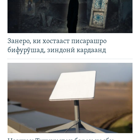
Занеро, ки хостааст писарашро
бифурӯшад, зиндонӣ кардаанд