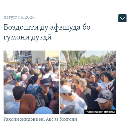
Август 06, 2026
Боздошти ду афвшуда бо
гумони дуздӣ
Раҳоии зиндониён. Акс аз бойгонӣ