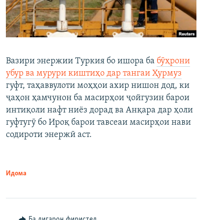
Вазири энержии Туркия бо ишора ба
бӯҳрони
убур ва мурури киштиҳо дар тангаи Ҳурмуз
гуфт, таҳаввулоти моҳҳои ахир нишон дод, ки
ҷаҳон ҳамчунон ба масирҳои ҷойгузин барои
интиқоли нафт ниёз дорад ва Анқара дар ҳоли
гуфтугӯ бо Ироқ барои тавсеаи масирҳои нави
содироти энержӣ аст.
Идома
Ба дигарон фиристед