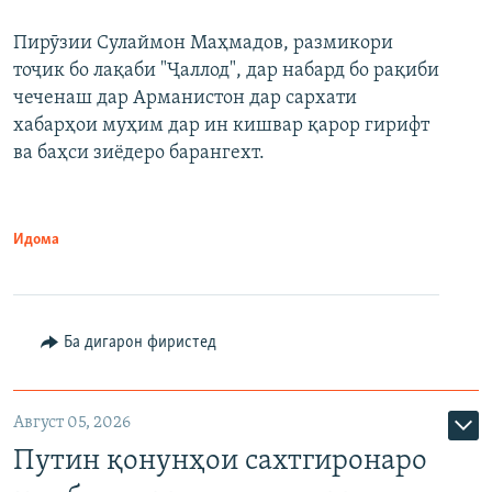
240p
Пирӯзии Сулаймон Маҳмадов, размикори
360p
тоҷик бо лақаби "Ҷаллод", дар набард бо рақиби
480p
Auto
240p
360p
480p
чеченаш дар Арманистон дар сархати
720p
хабарҳои муҳим дар ин кишвар қарор гирифт
720p
1080p
ва баҳси зиёдеро барангехт.
1080p
Идома
Ба дигарон фиристед
Август 05, 2026
Путин қонунҳои сахтгиронаро