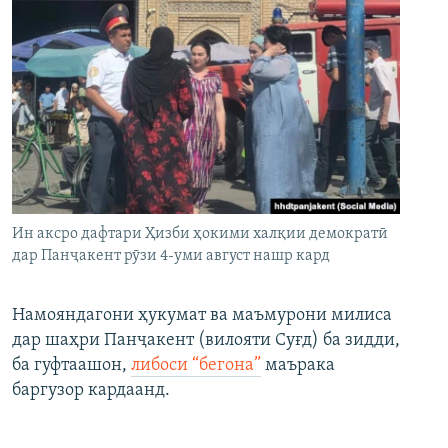
Ин аксро дафтари Ҳизби ҳокими халқии демократӣ
дар Панҷакент рӯзи 4-уми август нашр кард
Намояндагони ҳукумат ва маъмурони милиса
дар шаҳри Панҷакент (вилояти Суғд) ба зидди,
ба гуфтаашон,
либоси “бегона”
маърака
баргузор кардаанд.