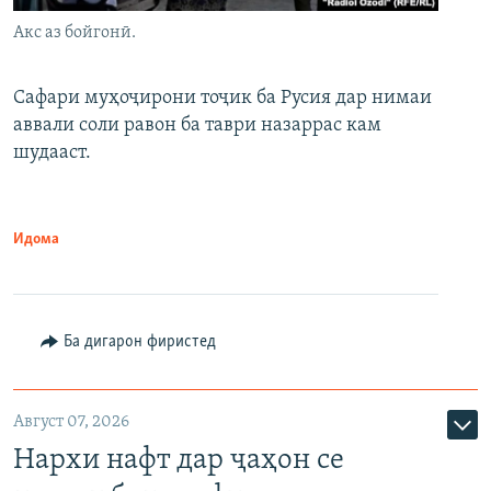
Акс аз бойгонӣ.
Сафари муҳоҷирони тоҷик ба Русия дар нимаи
аввали соли равон ба таври назаррас кам
шудааст.
Идома
Ба дигарон фиристед
Август 07, 2026
Нархи нафт дар ҷаҳон се