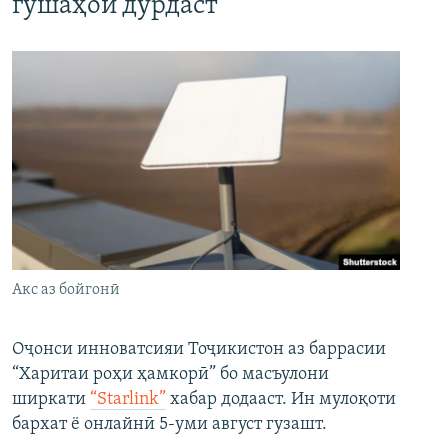
гӯшаҳои дурдаст
Акс аз бойгонӣ
Оҷонси инноватсияи Тоҷикистон аз баррасии
“Харитаи роҳи ҳамкорӣ” бо масъулони
ширкати
“Starlink”
хабар додааст. Ин мулоқоти
бархат ё онлайнӣ 5-уми август гузашт.