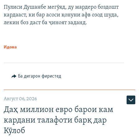
Пулиси Душанбе мегӯяд, ду мардеро боздошт
кардааст, ки бар асоси қонуни афв озод шуда,
лекин боз даст ба ҷиноят заданд.
Идома
Ба дигарон фиристед
Август 06, 2026
Даҳ миллион евро барои кам
кардани талафоти барқ дар
Кӯлоб