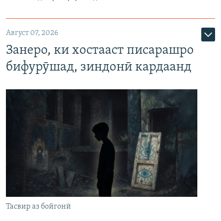
Август 07, 2026
Занеро, ки хостааст писарашро
бифурӯшад, зиндонӣ кардаанд
Тасвир аз бойгонӣ