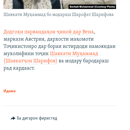
Шавкати Муҳаммад бо модараш Шарофат Шарифова
Додгоҳи парвандаҳои ҷиноӣ дар Вена
,
маркази Австрия, дархости мақомоти
Тоҷикистонро дар бораи истирдоди намояндаи
мухолифини тоҷик
Шавкати Муҳаммад
(Шавкатҷон Шарифов)
ва модару бародараш
рад кардааст.
Идома
Ба дигарон фиристед