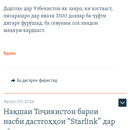
Додгоҳе дар Узбекистон як занро, ки хостааст,
писарашро дар ивази 3300 доллар ба ҷуфти
дигаре фурӯшад, ба севуним сол зиндон
маҳкум кардааст.
Идома
Ба дигарон фиристед
Август 07, 2026
Нақшаи Тоҷикистон барои
насби дастгоҳҳои “Starlink” дар