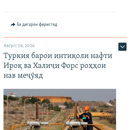
Ба дигарон фиристед
Август 06, 2026
Туркия барои интиқоли нафти
Ироқ ва Халиҷи Форс роҳҳои
нав меҷӯяд