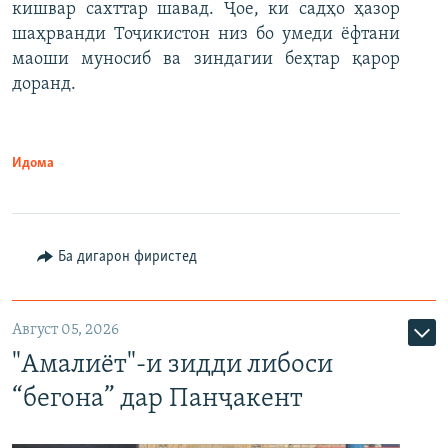
кишвар сахттар шавад. Ҷое, ки садҳо ҳазор
шаҳрванди Тоҷикистон низ бо умеди ёфтани
маоши муносиб ва зиндагии беҳтар қарор
доранд.
Идома
Ба дигарон фиристед
Август 05, 2026
"Амалиёт"-и зидди либоси
“бегона” дар Панҷакент