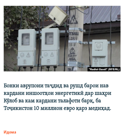
Бонки аврупоии таҷдид ва рушд барои нав
кардани иншоотҳои энергетикӣ дар шаҳри
Кӯлоб ва кам кардани талафоти барқ, ба
Тоҷикистон 10 миллион евро қарз медиҳад.
Идома