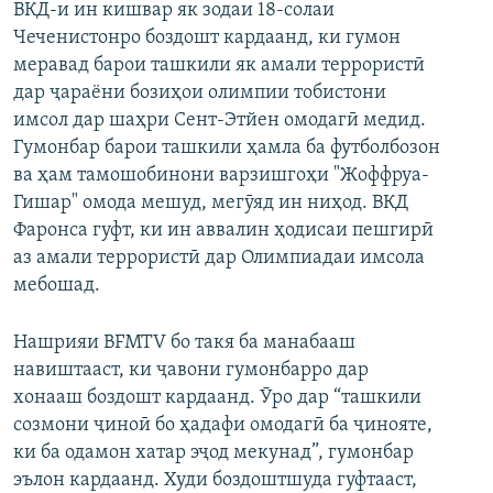
ВКД-и ин кишвар як зодаи 18-солаи
Чеченистонро боздошт кардаанд, ки гумон
меравад барои ташкили як амали террористӣ
дар ҷараёни бозиҳои олимпии тобистони
имсол дар шаҳри Сент-Этйен омодагӣ медид.
Гумонбар барои ташкили ҳамла ба футболбозон
ва ҳам тамошобинони варзишгоҳи "Жоффруа-
Гишар" омода мешуд, мегӯяд ин ниҳод. ВКД
Фаронса гуфт, ки ин аввалин ҳодисаи пешгирӣ
аз амали террористӣ дар Олимпиадаи имсола
мебошад.
Нашрияи BFMTV бо такя ба манабааш
навиштааст, ки ҷавони гумонбарро дар
хонааш боздошт кардаанд. Ӯро дар “ташкили
созмони ҷиноӣ бо ҳадафи омодагӣ ба ҷинояте,
ки ба одамон хатар эҷод мекунад”, гумонбар
эълон кардаанд. Худи боздоштшуда гуфтааст,