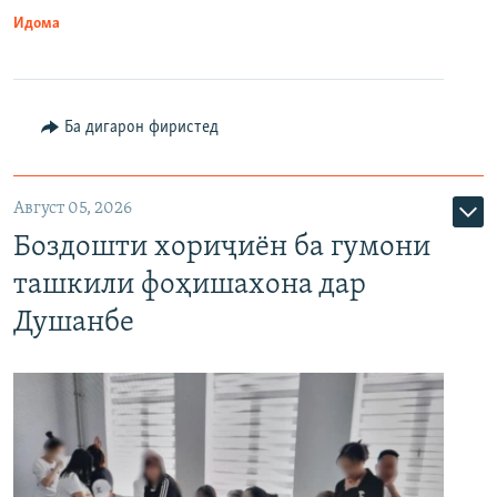
Идома
Ба дигарон фиристед
Август 05, 2026
Боздошти хориҷиён ба гумони
ташкили фоҳишахона дар
Душанбе