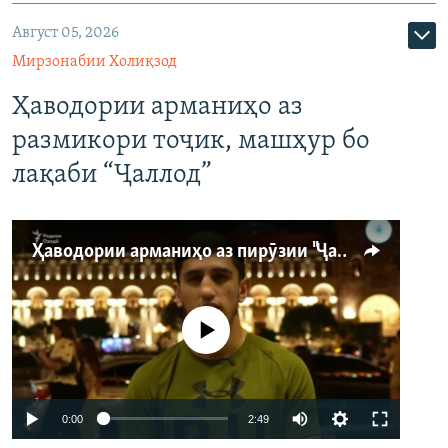
Август 05, 2026
Мирзонабии Холиқзод
Ҳаводории арманиҳо аз
размикори тоҷик, машҳур бо
лақаби “Ҷаллод”
Ҳаводории арманиҳо аз пирӯзии "Ҷаллод"-и тоҷик
Феълан кор намекунад
Auto
0:00
2:49