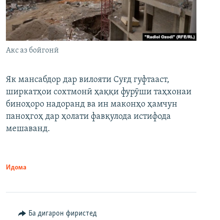
Акс аз бойгонӣ
Як мансабдор дар вилояти Суғд гуфтааст,
ширкатҳои сохтмонӣ ҳаққи фурӯши таҳхонаи
биноҳоро надоранд ва ин маконҳо ҳамчун
паноҳгоҳ дар ҳолати фавқулода истифода
мешаванд.
Идома
Ба дигарон фиристед