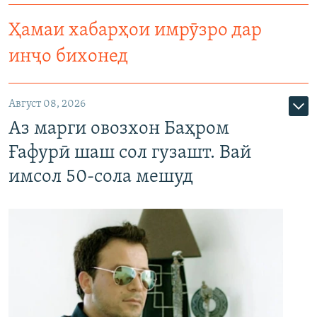
Ҳамаи хабарҳои имрӯзро дар
инҷо бихонед
Август 08, 2026
Аз марги овозхон Баҳром
Ғафурӣ шаш сол гузашт. Вай
имсол 50-сола мешуд