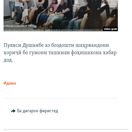
Пулиси Душанбе аз боздошти шаҳрвандони
хориҷӣ бо гумони ташкили фоҳишахона хабар
дод.
Идома
Ба дигарон фиристед