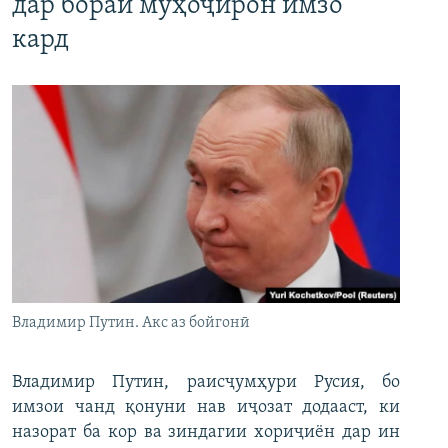
дар бораи муҳоҷирон имзо
кард
Владимир Путин. Акс аз бойгонӣ
Владимир Путин, раисҷумҳури Русия, бо
имзои чанд қонуни нав иҷозат додааст, ки
назорат ба кор ва зиндагии хориҷиён дар ин