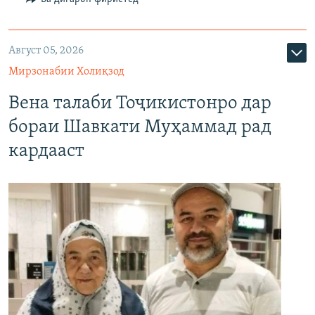
Август 05, 2026
Мирзонабии Холиқзод
Вена талаби Тоҷикистонро дар
бораи Шавкати Муҳаммад рад
кардааст