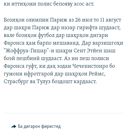
ки иттиҳоми полис бепояву асос аст.
Бозиҳои олимпии Париж аз 26 июл то 11 август
дар шаҳри Париж дар назар гирифта шудааст,
вале бозиҳои футбол дар шаҳрҳои дигари
Фаронса ҳам барпо мешаванд. Дар варзишгоҳи
"Жоффруа-Гишар"-и шаҳри Сент Этйен шаш
бозӣ пешбинӣ шудааст. Аз ин пеш полиси
Фаронса гуфт, ки даҳ зодаи Чеченистонро бо
гумони ифротгароӣ дар шаҳрҳои Реймс,
Страсбург ва Тулуз боздошт кардааст.
Ба дигарон фиристед