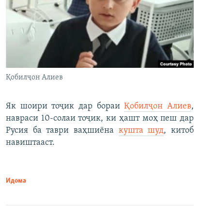
Қобилҷон Алиев
Як шоири тоҷик дар бораи
Қобилҷон Алиев
,
навраси 10-солаи тоҷик, ки ҳашт моҳ пеш дар
Русия ба таври ваҳшиёна
кушта шуд
, китоб
навиштааст.
Идома