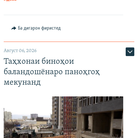
Ба дигарон фиристед
Август 06, 2026
Таҳхонаи биноҳои
баландошёнаро паноҳгоҳ
мекунанд