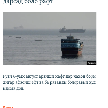
дарсад боло рафт
Рӯзи 6-уми август арзиши нафт дар ҷаҳон бори
дигар афзоиш ёфт ва ба раванди болоравии худ
идома дод.
Идома