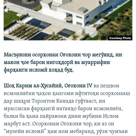
ГУЗОРИШҲОИ РАДИОӢ
Русский
ПАЙГИРӢ КУНЕД
Масъулони осорхонаи Оғохони чор мегӯянд, ин
макон ҷое барои нигоҳдорӣ ва муаррифии
Ҳамаи сомонаҳои RFE/RL
фарҳанги исломӣ хоҳад буд.
Шоҳ Карим ал-Ҳусайнӣ, Оғохони IV
ва пешвои
исмоилиёни ҷаҳон ҳангоми ифтитоҳи осорхонааш
дар шаҳри Торонтои Канада гуфтааст, ин
муассисаи фарҳангӣ натанҳо барои исмоилиён,
балки ба ҳама пайравони дини мубини Ислом
марбут аст. Осорхонаи Оғохони чор, ки аз он
“музейи исломӣ” ҳам ном мебаранд, рӯзи ҷумъаи