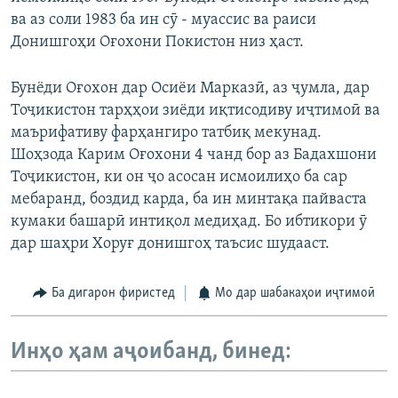
ва аз соли 1983 ба ин сӯ - муассис ва раиси
Донишгоҳи Оғохони Покистон низ ҳаст.
Бунёди Оғохон дар Осиёи Марказӣ, аз ҷумла, дар
Тоҷикистон тарҳҳои зиёди иқтисодиву иҷтимоӣ ва
маърифативу фарҳангиро татбиқ мекунад.
Шоҳзода Карим Оғохони 4 чанд бор аз Бадахшони
Тоҷикистон, ки он ҷо асосан исмоилиҳо ба сар
мебаранд, боздид карда, ба ин минтақа пайваста
кумаки башарӣ интиқол медиҳад. Бо ибтикори ӯ
дар шаҳри Хоруғ донишгоҳ таъсис шудааст.
Ба дигарон фиристед
Мо дар шабакаҳои иҷтимоӣ
Инҳо ҳам аҷоибанд, бинед: