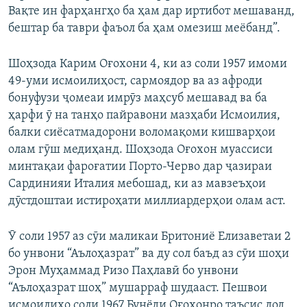
Вақте ин фарҳангҳо ба ҳам дар иртибот мешаванд,
бештар ба таври фаъол ба ҳам омезиш меёбанд”.
Шоҳзода Карим Оғохони 4, ки аз соли 1957 имоми
49-уми исмоилиҳост, сармоядор ва аз афроди
бонуфузи ҷомеаи имрӯз маҳсуб мешавад ва ба
ҳарфи ӯ на танҳо пайравони мазҳаби Исмоилия,
балки сиёсатмадорони воломақоми кишварҳои
олам гӯш медиҳанд. Шоҳзода Оғохон муассиси
минтақаи фароғатии Порто-Черво дар ҷазираи
Сардинияи Италия мебошад, ки аз мавзеъҳои
дӯстдоштаи истироҳати миллиардерҳои олам аст.
Ӯ соли 1957 аз сӯи маликаи Бритониё Елизаветаи 2
бо унвони “Аълоҳазрат” ва ду сол баъд аз сӯи шоҳи
Эрон Муҳаммад Ризо Паҳлавӣ бо унвони
“Аълоҳазрат шоҳ” мушарраф шудааст. Пешвои
исмоилиҳо соли 1967 Бунёди Оғохонро таъсис дод