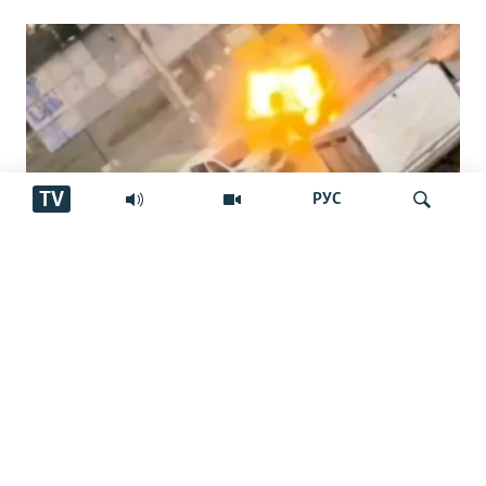
TV
РУС
"Паҳпод дар тори сарам чарх мезад…
Ҷустуҷӯ
ин даҳшат буд"