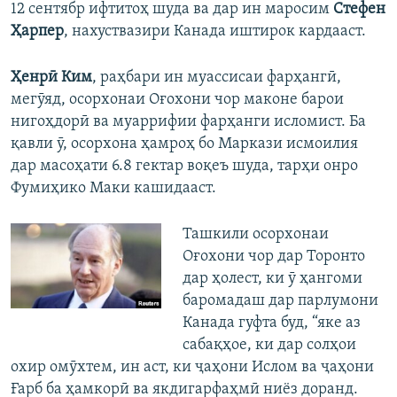
12 сентябр ифтитоҳ шуда ва дар ин маросим
Стефен
Ҳарпер
, нахуствазири Канада иштирок кардааст.
Ҳенрӣ Ким
, раҳбари ин муассисаи фарҳангӣ,
мегӯяд, осорхонаи Оғохони чор маконе барои
нигоҳдорӣ ва муаррифии фарҳанги исломист. Ба
қавли ӯ, осорхона ҳамроҳ бо Маркази исмоилия
дар масоҳати 6.8 гектар воқеъ шуда, тарҳи онро
Фумиҳико Маки кашидааст.
Ташкили осорхонаи
Оғохони чор дар Торонто
дар ҳолест, ки ӯ ҳангоми
баромадаш дар парлумони
Канада гуфта буд, “яке аз
сабақҳое, ки дар солҳои
охир омӯхтем, ин аст, ки ҷаҳони Ислом ва ҷаҳони
Ғарб ба ҳамкорӣ ва якдигарфаҳмӣ ниёз доранд.