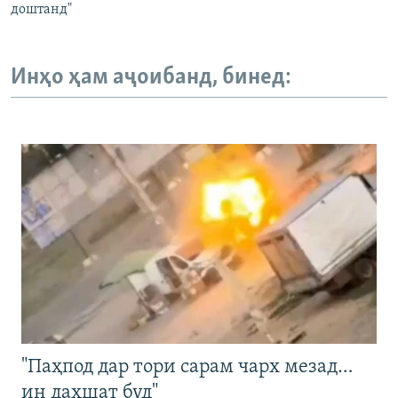
доштанд"
Инҳо ҳам аҷоибанд, бинед:
"Паҳпод дар тори сарам чарх мезад…
ин даҳшат буд"