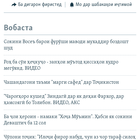
Ба дигарон фиристед
Мо дар шабакаҳои иҷтимоӣ
Вобаста
Сокини Восеъ барои фурӯши маводи мухаддир боздошт
шуд
Роҳ ба сӯи ҳеҷкуҷо - занҳои мӯътод қиссаҳои худро
мегӯянд. ВИДЕО
Чашандагони таъми "марги сафед" дар Тоҷикистон
"Чароғҳоро кушед" Зиндагӣ дар як деҳаи Фархор, дар
ҳамсоягӣ бо Толибон. ВИДЕО, АКС
Ба ҷои ҳероин - намаки "Хоҷа Мӯъмин". Ҳабси як сокини
Деваштич ба 12 сол
Чӯпони тоҷик: "Илоҷи фирор набуд, чун аз чор тараф силоҳ