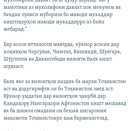
мухолифони давлат онҷо ҳузур доранд. Мо ӯ
манотиқи аз мухолифони давлат пок мекунем ва
баъдан пулиси мубориза бо маводи мухаддир
киштзҳорҳои маводи мухаддирро аз байн
мебарад.”
Бар асоси иттилооти мавҷуда, кӯкнор асосан дар
ноҳияҳои Чоргулак, Чимтол, Кишиндӣ, Шулгара,
Шӯртеппа ва Давлатободи вилояти Балх кишт
шудааст.
Балх яке аз вилоятҳои наздик ба марзи Тоҷикистон
аст ва додугирифти он бо Тоҷикистон зиёд аст.
Кӯкнор умдатан дар вилоятҳои ҷанубӣ дар
Қандаҳору Нангарҳори Афғонистон кишт мешавад
ва ба шимол омадани он бешак нигаронии
мақомоти Тоҷикистонро ҳам бармеангезад.