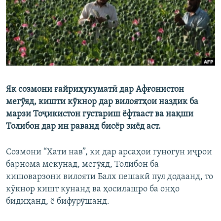
ГУЗОРИШҲОИ РАДИОӢ
Русский
ПАЙГИРӢ КУНЕД
Як созмони ғайриҳукуматӣ дар Афғонистон
мегӯяд, кишти кӯкнор дар вилоятҳои наздик ба
Ҳамаи сомонаҳои RFE/RL
марзи Тоҷикистон густариш ёфтааст ва нақши
Толибон дар ин раванд бисёр зиёд аст.
Созмони “Хати нав”, ки дар арсаҳои гуногун иҷрои
барнома мекунад, мегӯяд, Толибон ба
кишоварзони вилояти Балх пешакӣ пул додаанд, то
кӯкнор кишт кунанд ва ҳосилашро ба онҳо
бидиҳанд, ё бифурӯшанд.