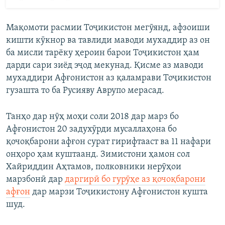
Мақомоти расмии Тоҷикистон мегӯянд, афзоиши
кишти кӯкнор ва тавлиди маводи мухаддир аз он
ба мисли тарёку ҳероин барои Тоҷикистон ҳам
дарди сари зиёд эҷод мекунад. Қисме аз маводи
мухаддири Афғонистон аз қаламрави Тоҷикистон
гузашта то ба Русияву Аврупо мерасад.
Танҳо дар нӯҳ моҳи соли 2018 дар марз бо
Афғонистон 20 задухӯрди мусаллаҳона бо
қочоқбарони афғон сурат гирифтааст ва 11 нафари
онҳоро ҳам куштаанд. Зимистони ҳамон сол
Хайриддин Аҳтамов, полковники нерӯҳои
марзбонӣ дар
даргирӣ бо гурӯҳе аз қочоқбарони
афғон
дар марзи Тоҷикистону Афғонистон кушта
шуд.