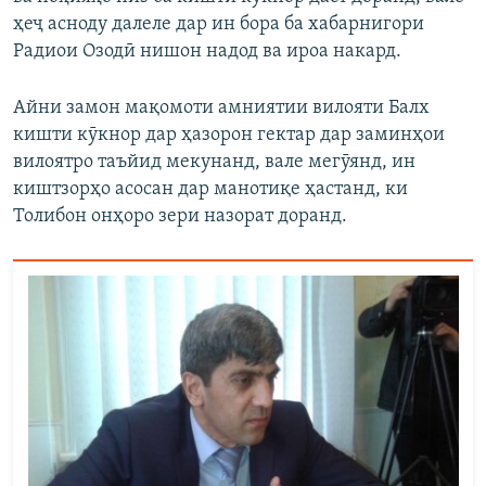
ҳеҷ асноду далеле дар ин бора ба хабарнигори
Радиои Озодӣ нишон надод ва ироа накард.
Айни замон мақомоти амниятии вилояти Балх
кишти кӯкнор дар ҳазорон гектар дар заминҳои
вилоятро таъйид мекунанд, вале мегӯянд, ин
киштзорҳо асосан дар манотиқе ҳастанд, ки
Толибон онҳоро зери назорат доранд.