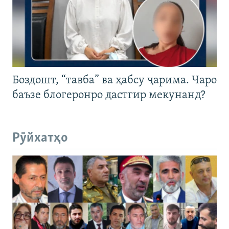
Боздошт, “тавба” ва ҳабсу ҷарима. Чаро
баъзе блогеронро дастгир мекунанд?
Рӯйхатҳо