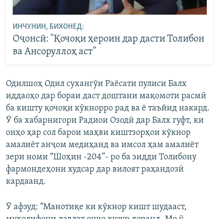
ИНЧУНИН, БИХОНЕД:
Оҷонсӣ: "Қочоқи ҳероин дар дасти Толибон
ва Ансоруллоҳ аст"
Одилшоҳ Одил сухангӯи Раёсати пулиси Балх
иддаоҳо дар бораи даст доштани мақомоти расмӣ
ба кишту қочоқи кӯкнорро рад ва ё таъйид накард.
Ӯ ба хабарнигори Радиои Озодӣ дар Балх гуфт, ки
онҳо ҳар сол барои маҳви киштзорҳои кӯкнор
амалиёт анҷом медиҳанд ва имсол ҳам амалиёт
зери номи “Шоҳин -204”- ро ба зидди Толибону
фармондеҳони худсар дар вилоят раҳандозӣ
кардаанд.
Ӯ афзуд: “Манотиқе ки кӯкнор кишт шудааст,