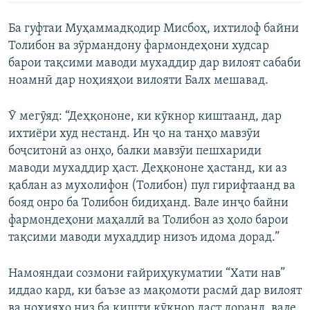
Ба гуфтаи Муҳаммадқодир Мисбоҳ, ихтилоф байни
Толибон ва зӯрмандону фармондеҳони худсар
барои тақсими маводи мухаддир дар вилоят сабаби
ноамнӣ дар ноҳияҳои вилояти Балх мешавад.
Ӯ мегӯяд: “Деҳқононе, ки кӯкнор киштаанд, дар
ихтиёри худ нестанд. Ин ҷо на танҳо мавзӯи
боҷситонӣ аз онҳо, балки мавзӯи пешхариди
маводи мухаддир ҳаст. Деҳқононе ҳастанд, ки аз
қаблан аз мухолифон (Толибон) пул гирифтаанд ва
бояд онро ба Толибон бидиҳанд. Вале инҷо байни
фармондеҳони маҳаллӣ ва Толибон аз ҳоло барои
тақсими маводи мухаддир низоъ идома дорад.”
Намояндаи созмони ғайриҳукуматии “Хати нав”
иддао кард, ки баъзе аз мақомоти расмӣ дар вилоят
ва ноҳияҳо низ ба кишти кӯкнор даст доранд, вале