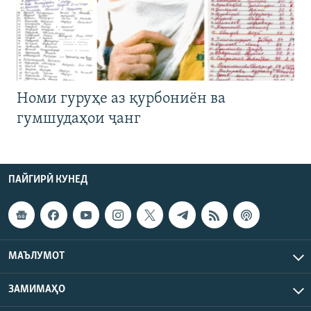
Номи гуруҳе аз қурбониён ва
гумшудаҳои ҷанг
ПАЙГИРӢ КУНЕД
МАЪЛУМОТ
ЗАМИМАҲО