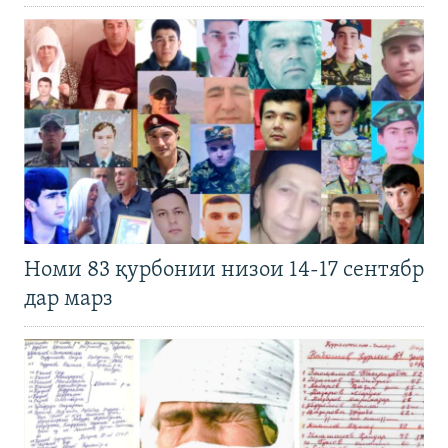
Номи 83 қурбонии низои 14-17 сентябр
дар марз