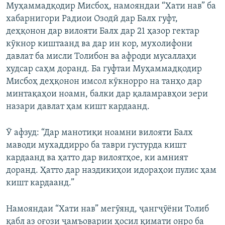
Муҳаммадқодир Мисбоҳ, намояндаи “Хати нав” ба
хабарнигори Радиои Озодӣ дар Балх гуфт,
деҳқонон дар вилояти Балх дар 21 ҳазор гектар
кӯкнор киштаанд ва дар ин кор, мухолифони
давлат ба мисли Толибон ва афроди мусаллаҳи
худсар саҳм доранд. Ба гуфтаи Муҳаммадқодир
Мисбоҳ деҳқонон имсол кӯкнорро на танҳо дар
минтақаҳои ноамн, балки дар қаламравҳои зери
назари давлат ҳам кишт кардаанд.
Ӯ афзуд: “Дар манотиқи ноамни вилояти Балх
маводи мухаддирро ба таври густурда кишт
кардаанд ва ҳатто дар вилоятҳое, ки амният
доранд. Ҳатто дар наздикиҳои идораҳои пулис ҳам
кишт кардаанд.”
Намояндаи “Хати нав” мегӯянд, ҷангҷӯёни Толиб
қабл аз оғози ҷамъоварии ҳосил қимати онро ба