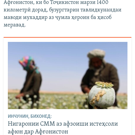
Афғонистон, ки бо Тоҷикистон марзи 1400
километрӣ дорад, бузургтарин тавлидкунандаи
маводи мухаддир аз ҷумла ҳероин ба ҳисоб
меравад.
ИНЧУНИН, БИХОНЕД:
Нигаронии СММ аз афзоиши истеҳсоли
афюн дар Афғонистон