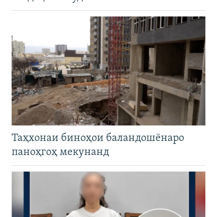
Таҳхонаи биноҳои баландошёнаро
паноҳгоҳ мекунанд