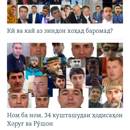
Кӣ ва кай аз зиндон хоҳад баромад?
Ном ба ном. 34 кушташудаи ҳодисаҳои
Хоруғ ва Рӯшон