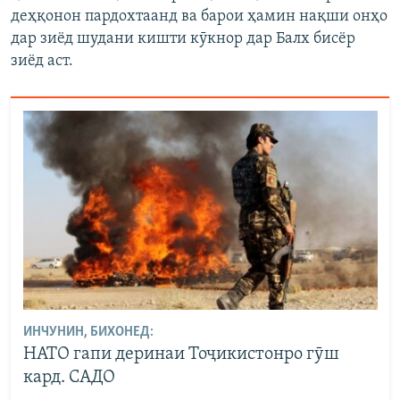
деҳқонон пардохтаанд ва барои ҳамин нақши онҳо
дар зиёд шудани кишти кӯкнор дар Балх бисёр
зиёд аст.
ИНЧУНИН, БИХОНЕД:
НАТО гапи деринаи Тоҷикистонро гӯш
кард. САДО