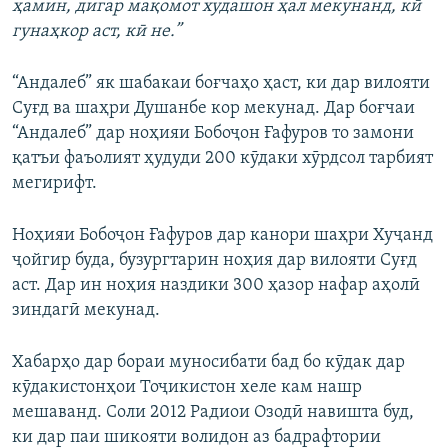
ҳамин, дигар мақомот худашон ҳал мекунанд, кӣ
гунаҳкор аст, кӣ не.”
“Андалеб” як шабакаи боғчаҳо ҳаст, ки дар вилояти
Суғд ва шаҳри Душанбе кор мекунад. Дар боғчаи
“Андалеб” дар ноҳияи Бобоҷон Ғафуров то замони
қатъи фаъолият ҳудуди 200 кӯдаки хӯрдсол тарбият
мегирифт.
Ноҳияи Бобоҷон Ғафуров дар канори шаҳри Хуҷанд
ҷойгир буда, бузургтарин ноҳия дар вилояти Суғд
аст. Дар ин ноҳия наздики 300 ҳазор нафар аҳолӣ
зиндагӣ мекунад.
Хабарҳо дар бораи муносибати бад бо кӯдак дар
кӯдакистонҳои Тоҷикистон хеле кам нашр
мешаванд. Соли 2012 Радиои Озодӣ навишта буд,
ки дар паи шикояти волидон аз бадрафтории