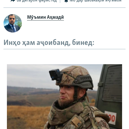
Ба дигарон фиристед
Мо дар шабакаҳои иҷтимоӣ
Мӯъмин Аҳмадӣ
Инҳо ҳам аҷоибанд, бинед: