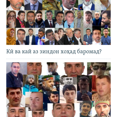
Кӣ ва кай аз зиндон хоҳад баромад?