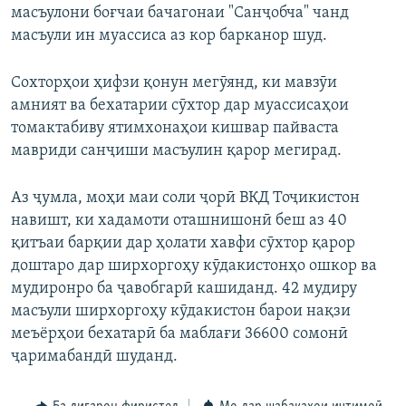
масъулони боғчаи бачагонаи "Санҷобча" чанд
масъули ин муассиса аз кор барканор шуд.
Сохторҳои ҳифзи қонун мегӯянд, ки мавзӯи
амният ва бехатарии сӯхтор дар муассисаҳои
томактабиву ятимхонаҳои кишвар пайваста
мавриди санҷиши масъулин қарор мегирад.
Аз ҷумла, моҳи маи соли ҷорӣ ВКД Тоҷикистон
навишт, ки хадамоти оташнишонӣ беш аз 40
қитъаи барқии дар ҳолати хавфи сӯхтор қарор
доштаро дар ширхоргоҳу кӯдакистонҳо ошкор ва
мудиронро ба ҷавобгарӣ кашиданд. 42 мудиру
масъули ширхоргоҳу кӯдакистон барои нақзи
меъёрҳои бехатарӣ ба маблағи 36600 сомонӣ
ҷаримабандӣ шуданд.