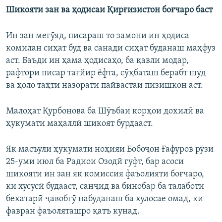
Шикояти зан ва ҳодисаи Қирғизистон боғчаро баст
Ин зан мегӯяд, писараш то замони ин ҳодиса
комилан сиҳат буд ва санади сиҳат буданаш маҳфуз
аст. Баъди ин ҳама ҳодисаҳо, ба қавли модар,
рафтори писар тағйир ёфта, сӯҳбаташ берабт шуд
ва ҳоло таҳти назорати пайвастаи пизишкон аст.
Малоҳат Қурбонова ба Шӯъбаи корҳои дохилӣ ва
ҳукумати маҳаллӣ шикоят бурдааст.
Як масъули ҳукумати ноҳияи Бобоҷон Ғафуров рӯзи
25-уми июл ба Радиои Озодӣ гуфт, бар асоси
шикояти ин зан як комиссия фаъолияти боғчаро,
ки хусусӣ будааст, санҷид ва бинобар ба талаботи
бехатарӣ ҷавобгӯ набуданаш ба хулосае омад, ки
фавран фаъоляташро қатъ кунад.