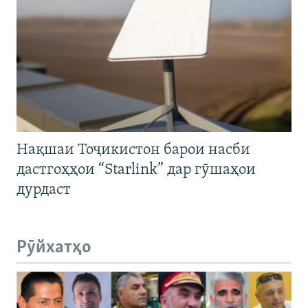
Нақшаи Тоҷикистон барои насби
дастгоҳҳои “Starlink” дар гӯшаҳои
дурдаст
Рӯйхатҳо