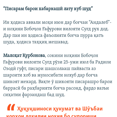
“Писарам барои хабаркашӣ лату куб шуд”
Ин ҳодиса аввали моҳи июн дар боғчаи “Андалеб”-
и ноҳияи Бобоҷон Ғафурови вилояти Суғд рух дод.
Дар паи ин ҳодиса фаъолияти боғча пурра қатъ
шуда, ҳодиса таҳқиқ мешавад.
Малоҳат Қурбонова
, сокини ноҳияи Бобоҷон
Ғафурови вилояти Суғд рӯзи 25-уми июл ба Радиои
Озодӣ гуфт, писари шашсолааш пайваста аз
шароити хоб ва муносибати нохуб дар боғча
шикоят мекард. Вақте ӯ шикояти писарашро барои
баррасӣ ба раҳбарияти боғча расонд, фардо вазъи
сиҳатии фарзандаш бад шуд.
Ҳуқуқшиноси ҳукумат ва Шӯъбаи
корҳои дохилии ноҳия бо супориши