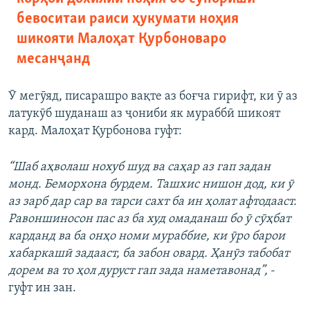
бевоситаи раиси ҳукумати ноҳия
шикояти Малоҳат Қурбоноваро
месанҷанд
Ӯ мегӯяд, писарашро вақте аз боғча гирифт, ки ӯ аз
латукӯб шуданаш аз ҷониби як мураббӣ шикоят
кард. Малоҳат Қурбонова гуфт:
“Шаб аҳволаш нохуб шуд ва саҳар аз гап задан
монд. Беморхона бурдем. Ташхис нишон дод, ки ӯ
аз зарб дар сар ва тарси сахт ба ин ҳолат афтодааст.
Равоншиносон пас аз ба худ омаданаш бо ӯ сӯҳбат
карданд ва ба онҳо номи мураббие, ки ӯро барои
хабаркашӣ задааст, ба забон овард. Ҳанӯз табобат
дорем ва то ҳол дуруст гап зада наметавонад”,
-
гуфт ин зан.