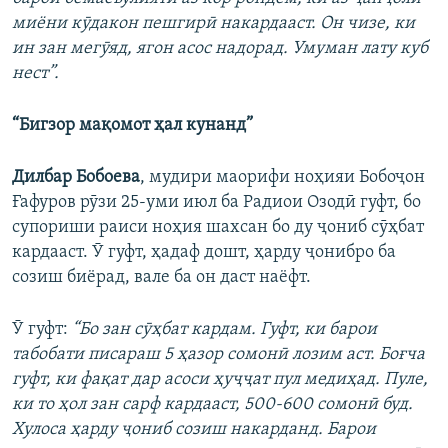
миёни кӯдакон пешгирӣ накардааст. Он чизе, ки
ин зан мегӯяд, ягон асос надорад. Умуман лату куб
нест”.
“Бигзор мақомот ҳал кунанд”
Дилбар Бобоева
, мудири маорифи ноҳияи Бобоҷон
Ғафуров рӯзи 25-уми июл ба Радиои Озодӣ гуфт, бо
супориши раиси ноҳия шахсан бо ду ҷониб сӯҳбат
кардааст. Ӯ гуфт, ҳадаф дошт, ҳарду ҷонибро ба
созиш биёрад, вале ба он даст наёфт.
Ӯ гуфт:
“Бо зан сӯҳбат кардам. Гуфт, ки барои
табобати писараш 5 ҳазор сомонӣ лозим аст. Боғча
гуфт, ки фақат дар асоси ҳуҷҷат пул медиҳад. Пуле,
ки то ҳол зан сарф кардааст, 500-600 сомонӣ буд.
Хулоса ҳарду ҷониб созиш накарданд. Барои