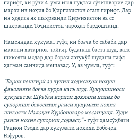
гирифт, ки рӯзи 4-уми июл нуқтаи сӯзишворие дар
марзи ин ноҳия бо Қирғизистон оташ гирифт. Дар
ин ҳодиса як шаҳрванди Қирғизистон ва се
шаҳрванди Тоҷикистон ҷароҳат бардоштанд.
Намояндаи ҳукумат гуфт, ки боғча бо сабаби дар
макони хатарнок ҷойгир буданаш баста шуд, вале
шикояти модар дар бораи латукӯб шудани тифл
ҳатман санҷида мешавад. Ӯ, аз ҷумла, гуфт:
“Барои пешгирӣ аз чунин ҳодисаҳои нохуш
фаъолияти боғча пурра қатъ шуд. Ҳуқуқшиноси
ҳукумат ва Шӯъбаи корҳои дохилии ноҳия бо
супориши бевоситаи раиси ҳукумати ноҳия
шикояти Малоҳат Қурбоноваро месанҷанд. Худи
раиси ноҳия супориш додааст,”
- гуфт ҳамсӯҳбати
Радиои Озодӣ дар ҳукумати ноҳияи Бобоҷон
Ғафуров.