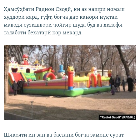
Ҳамсӯҳбати Радиои Озодӣ, ки аз нашри номаш
худдорӣ кард, гуфт, боғча дар канори нуқтаи
маводи сӯзишворӣ ҷойгир шуда буд ва хилофи
талаботи бехатарӣ кор мекард.
Шикояти ин зан ва бастани боғча замоне сурат