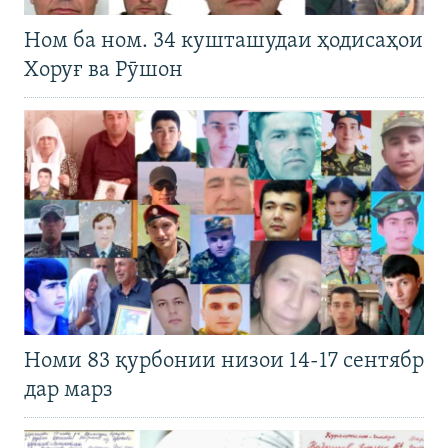
Ном ба ном. 34 кушташудаи ҳодисаҳои
Хоруғ ва Рӯшон
Номи 83 қурбонии низои 14-17 сентябр
дар марз