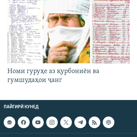
Номи гуруҳе аз қурбониён ва
гумшудаҳои ҷанг
ПАЙГИРӢ КУНЕД