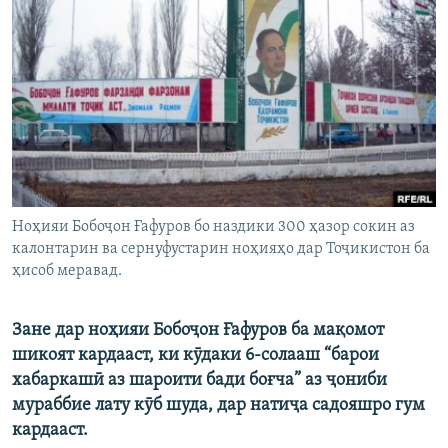
ГУЗОРИШҲОИ РАДИОӢ
Русский
ПАЙГИРӢ КУНЕД
Ҳамаи сомонаҳои RFE/RL
Ноҳияи Бобоҷон Ғафуров бо наздики 300 ҳазор сокин аз
калонтарин ва сернуфустарин ноҳияҳо дар Тоҷикистон ба
ҳисоб меравад.
Зане дар ноҳияи Бобоҷон Ғафуров ба мақомот
шикоят кардааст, ки кӯдаки 6-солааш “барои
хабаркашӣ аз шароити бади боғча” аз ҷониби
мураббие лату кӯб шуда, дар натиҷа садояшро гум
кардааст.