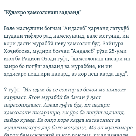
“Кӯдакро ҳамсолонаш задаанд”
Вале масъулини боғчаи “Андалеб” ҳарчанд латукӯб
шудани тифлро рад намекунанд, вале мегӯянд, ин
кори дасти мураббӣ неву ҳамсолон буд. Зайнура
Ҳоҷибоева, мудири боғчаи “Андалеб” рӯзи 25-уми
июл ба Радиои Озодӣ гуфт, “ҳамсолонаш писари ин
занро бо попӯш задаанд ва мураббие, ки ин
ҳодисаро пешгирӣ накард, аз кор пеш карда шуд”.
Ӯ гуфт:
“Ин одам ба се сохтор аз болои мо шикоят
кардааст. Ягон мураббӣ ба бачаи ӯ даст
нарасонидааст. Аввал гуфта буд, ки падари
ҳамсолони писарашро, ки ӯро ба попӯш задаанд,
пайдо кунед. Ба онҳо коре карда натавонист ва
муаллимаҳоро дар бало монданд. Мо он муалимаро
барои бемасъулиятӣ аз кор рондем, ки аз ҷанҷоли