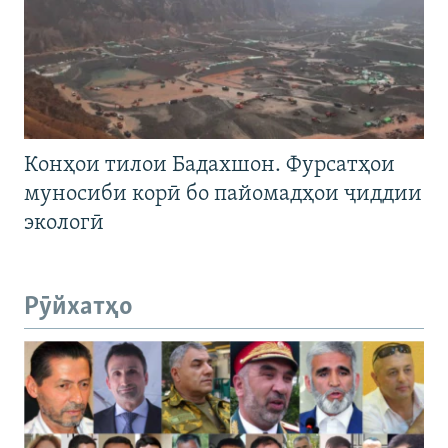
Конҳои тилои Бадахшон. Фурсатҳои
муносиби корӣ бо пайомадҳои ҷиддии
экологӣ
Рӯйхатҳо