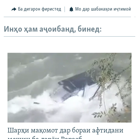
Ба дигарон фиристед
Мо дар шабакаҳои иҷтимоӣ
Инҳо ҳам аҷоибанд, бинед:
Шарҳи мақомот дар бораи афтидани