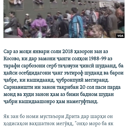
ГУЗОРИШҲОИ РАДИОӢ
Русский
ПАЙГИРӢ КУНЕД
Сар аз моҳи январи соли 2018 ҳазорон зан аз
Косово, ки дар замони ҷанги солҳои 1988-99 аз
Ҳамаи сомонаҳои RFE/RL
тарафи сарбозони серб таҷовузи ҷинсӣ шудаанд, ба
ҳайси осебдидагони ҷанг эътироф шуданд ва барои
ҷабре, ки кашидаанд, ҷубронпулӣ мегиранд.
Сарнавишти ин занон тақрибан 20 сол паси парда
монд ва худи занон ҳам аз бими бадном шудан
ҷабри кашидаашонро ҳам намегуфтанд.
Як зан бо номи мустаъори Дрита дар шарҳи он
ҳодисаҳои ваҳшатнок мегӯяд, "онҳо моро ба як