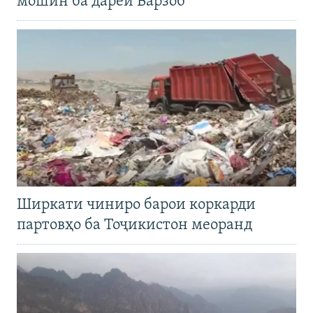
мошин ба дарёи Варзоб
Ширкати чиниро барои коркарди
партовҳо ба Тоҷикистон меоранд