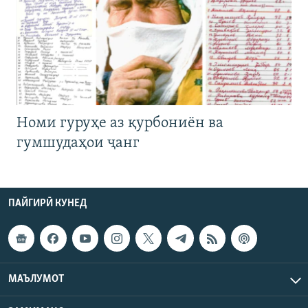
Номи гуруҳе аз қурбониён ва
гумшудаҳои ҷанг
ПАЙГИРӢ КУНЕД
МАЪЛУМОТ