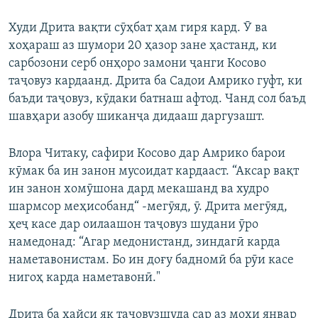
Худи Дрита вақти сӯҳбат ҳам гиря кард. Ӯ ва
хоҳараш аз шумори 20 ҳазор зане ҳастанд, ки
сарбозони серб онҳоро замони ҷанги Косово
таҷовуз кардаанд. Дрита ба Садои Амрико гуфт, ки
баъди таҷовуз, кӯдаки батнаш афтод. Чанд сол баъд
шавҳари азобу шиканҷа дидааш даргузашт.
Влора Читаку, сафири Косово дар Амрико барои
кӯмак ба ин занон мусоидат кардааст. “Аксар вақт
ин занон хомӯшона дард мекашанд ва худро
шармсор меҳисобанд“ -мегӯяд, ӯ. Дрита мегӯяд,
ҳеҷ касе дар оилаашон таҷовуз шудани ӯро
намедонад: “Агар медонистанд, зиндагӣ карда
наметавонистам. Бо ин доғу бадномӣ ба рӯи касе
нигоҳ карда наметавонӣ."
Дрита ба ҳайси як таҷовузшуда сар аз моҳи январ