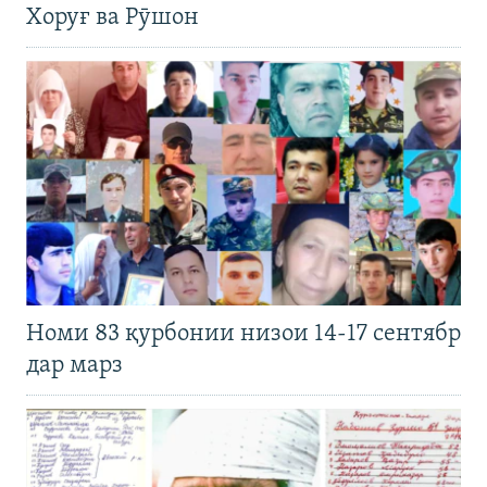
Хоруғ ва Рӯшон
Номи 83 қурбонии низои 14-17 сентябр
дар марз