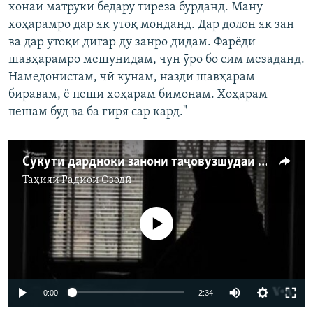
хонаи матруки бедару тиреза бурданд. Ману
хоҳарамро дар як утоқ монданд. Дар долон як зан
ва дар утоқи дигар ду занро дидам. Фарёди
шавҳарамро мешунидам, чун ӯро бо сим мезаданд.
Намедонистам, чӣ кунам, назди шавҳарам
биравам, ё пеши хоҳарам бимонам. Хоҳарам
пешам буд ва ба гиря сар кард."
Сукути дардноки занони таҷовузшудаи Косово
Таҳияи
Радиои Озодӣ
Феълан кор намекунад
0:00
2:34