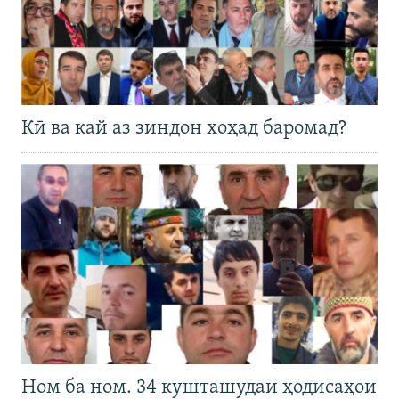
Кӣ ва кай аз зиндон хоҳад баромад?
Ном ба ном. 34 кушташудаи ҳодисаҳои