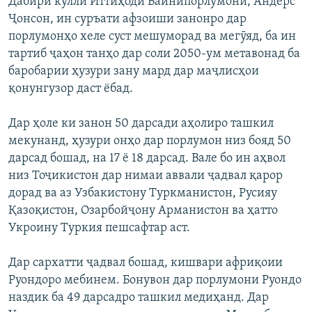
Дабири кулли Иттиҳоди Байнипорлумонӣ, Андерс
Ҷонсон, ин суръати афзоиши занонро дар
порлумонҳо хеле суст мешуморад ва мегӯяд, ба ин
тартиб ҷаҳон танҳо дар соли 2050-ум метавонад ба
баробарии ҳузури зану мард дар маҷлисҳои
қонунгузор даст ёбад.
Дар ҳоле ки занон 50 дарсади аҳолиро ташкил
мекунанд, ҳузури онҳо дар порлумон низ бояд 50
дарсад бошад, на 17 ё 18 дарсад. Вале бо ин аҳвол
низ Тоҷикистон дар нимаи аввали ҷадвал қарор
дорад ва аз Узбакистону Туркманистон, Русияу
Қазоқистон, Озарбойҷону Арманистон ва ҳатто
Укроину Туркия пешсафтар аст.
Дар сархатти ҷадвал бошад, кишвари африқоии
Руондоро мебинем. Бонувон дар порлумони Руондо
наздик ба 49 дарсадро ташкил медиҳанд. Дар