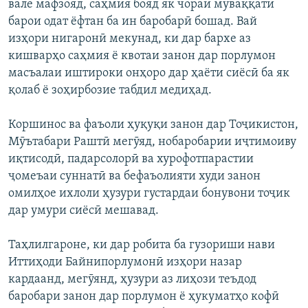
вале мафзояд, саҳмия бояд як чораи муваққатӣ
барои одат ёфтан ба ин баробарӣ бошад. Вай
изҳори нигаронӣ мекунад, ки дар бархе аз
кишварҳо саҳмия ё квотаи занон дар порлумон
масъалаи иштироки онҳоро дар ҳаёти сиёсӣ ба як
қолаб ё зоҳирбозие табдил медиҳад.
Коршинос ва фаъоли ҳуқуқи занон дар Тоҷикистон,
Мӯътабари Раштӣ мегӯяд, нобаробарии иҷтимоиву
иқтисодӣ, падарсолорӣ ва хурофотпарастии
ҷомеъаи суннатӣ ва бефаъолияти худи занон
омилҳое ихлоли ҳузури густардаи бонувони тоҷик
дар умури сиёсӣ мешавад.
Таҳлилгароне, ки дар робита ба гузориши нави
Иттиҳоди Байнипорлумонӣ изҳори назар
кардаанд, мегӯянд, ҳузури аз лиҳози теъдод
баробари занон дар порлумон ё ҳукуматҳо кофӣ