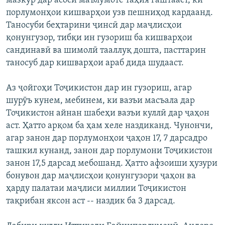
мазкур дар асоси маълумоте таҳия гаштааст, ки
порлумонҳои кишварҳои узв пешниҳод кардаанд.
Таносуби беҳтарини ҷинсӣ дар маҷлисҳои
қонунгузор, тибқи ин гузориш ба кишварҳои
сандинавӣ ва шимолӣ тааллуқ дошта, пасттарин
таносуб дар кишварҳои араб дида шудааст.
Аз ҷойгоҳи Тоҷикистон дар ин гузориш, агар
шурӯъ кунем, мебинем, ки вазъи масъала дар
Тоҷикистон айнан шабеҳи вазъи куллӣ дар ҷаҳон
аст. Ҳатто арқом ба ҳам хеле наздиканд. Чунончи,
агар занон дар порлумонҳои ҷаҳон 17, 7 дарсадро
ташкил кунанд, занон дар порлумони Тоҷикистон
занон 17,5 дарсад мебошанд. Ҳатто афзоиши ҳузури
бонувон дар маҷлисҳои қонунгузори ҷаҳон ва
ҳарду палатаи маҷлиси миллии Тоҷикистон
тақрибан яксон аст -- наздик ба 3 дарсад.