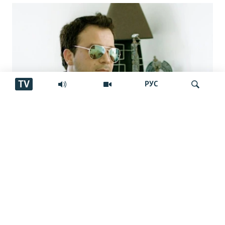
TV
РУС
Аз марги овозхон Баҳром Ғафурӣ шаш
Ҷустуҷӯ
сол гузашт. Вай имсол 50-сола мешуд