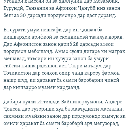
Угондои ҳамсояи он ва ҳамчунин дар Мозамбик,
Бурундӣ, Танзания ва Африқои Ҷанубӣ низ занон
беш аз 30 дарсади порлумонро дар даст доранд.
Ба сурати умум пешсафӣ дар ин ҷадвал ба
кишварҳои арифқоӣ ва скондиновӣ тааллуқ дорад.
Дар Афғонистон занон қариб 28 дарсади аъзои
порлумон мебошанд. Аммо суоли дигаре ки матраҳ
мешавад, таъсири ин ҳузури занон ба умури
сиёсии кишварҳояшон аст. Таври маълум дар
Тоҷикистон дар солҳои охир чанд қарору фармон
нашр шуд, ки ҳаракат ба самти баробарии ҷинсӣ
дар кишварро муайян кардаанд.
Дабири кулли Иттиҳоди Байнипорлумонӣ, Андерс
Ҷонсон дар гузориши худ ба мавҷудияти маслалан,
саҳмияи муайяни занон дар порлумонҳо ҳамчун як
омили ҳаракат ба самти баробарӣ арҷ мегузорад,