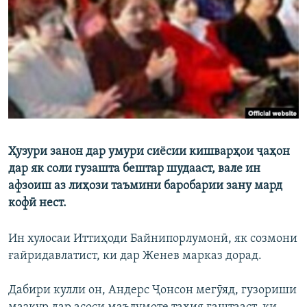
ГУЗОРИШҲОИ РАДИОӢ
Русский
ПАЙГИРӢ КУНЕД
Ҳузури занон дар умури сиёсии кишварҳои ҷаҳон
Ҳамаи сомонаҳои RFE/RL
дар як соли гузашта бештар шудааст, вале ин
афзоиш аз лиҳози таъмини баробарии зану мард
кофӣ нест.
Ин хулосаи Иттиҳоди Байнипорлумонӣ, як созмони
ғайридавлатист, ки дар Женев марказ дорад.
Дабири кулли он, Андерс Ҷонсон мегӯяд, гузориши