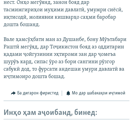
нест. Онҳо мегӯянд, занон бояд дар
тасмимгириҳои муҳими давлатӣ, умумри сиёсӣ,
иқтисодӣ, молиявии кишварҳо саҳми баробар
дошта бошанд.
Вале ҳамсӯҳбати ман аз Душанбе, бону Мӯътабари
Раштӣ мегӯяд, дар Тоҷикистон бояд аз оддитарин
қадами ҷойгузинии эҳтироми зан дар ҷомеъа
шурӯъ кард, сипас ӯро аз бори сангини рӯзгор
сабукӣ дод, то фурсати андешаи умури давлатӣ ва
иҷтимоиро дошта бошад.
Ба дигарон фиристед
Мо дар шабакаҳои иҷтимоӣ
Инҳо ҳам аҷоибанд, бинед: