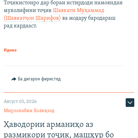
Тоҷикистонро дар бораи истирдоди намояндаи
мухолифини тоҷик
Шавкати Муҳаммад
(Шавкатҷон Шарифов)
ва модару бародараш
рад кардааст.
Идома
Ба дигарон фиристед
Август 05, 2026
Мирзонабии Холиқзод
Ҳаводории арманиҳо аз
размикори тоҷик, машҳур бо