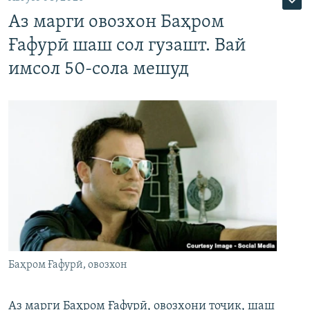
Аз марги овозхон Баҳром
Ғафурӣ шаш сол гузашт. Вай
имсол 50-сола мешуд
Баҳром Ғафурӣ, овозхон
Аз марги Баҳром Ғафурӣ, овозхони тоҷик, шаш