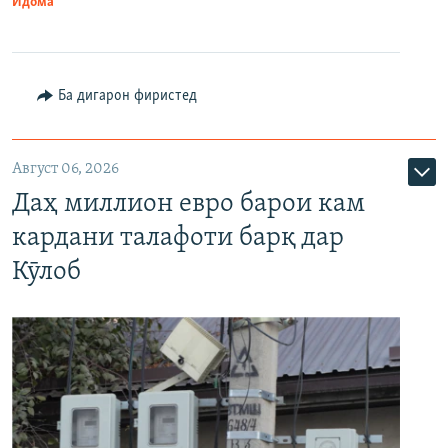
Идома
Ба дигарон фиристед
Август 06, 2026
Даҳ миллион евро барои кам
кардани талафоти барқ дар
Кӯлоб