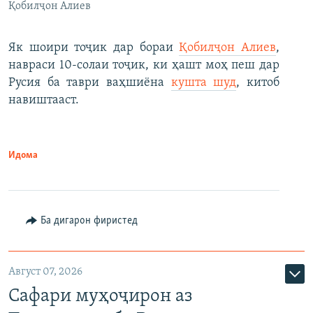
Қобилҷон Алиев
Як шоири тоҷик дар бораи
Қобилҷон Алиев
,
навраси 10-солаи тоҷик, ки ҳашт моҳ пеш дар
Русия ба таври ваҳшиёна
кушта шуд
, китоб
навиштааст.
Идома
Ба дигарон фиристед
Август 07, 2026
Сафари муҳоҷирон аз