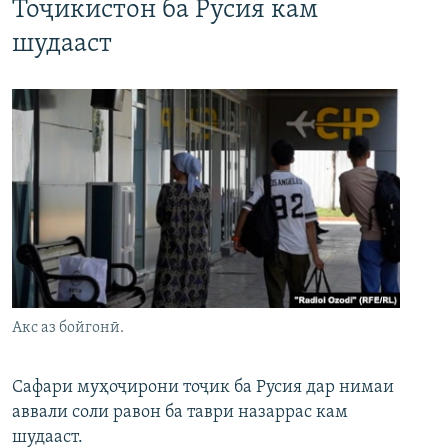
Тоҷикистон ба Русия кам
шудааст
Акс аз бойгонӣ.
Сафари муҳоҷирони тоҷик ба Русия дар нимаи
аввали соли равон ба таври назаррас кам
шудааст.