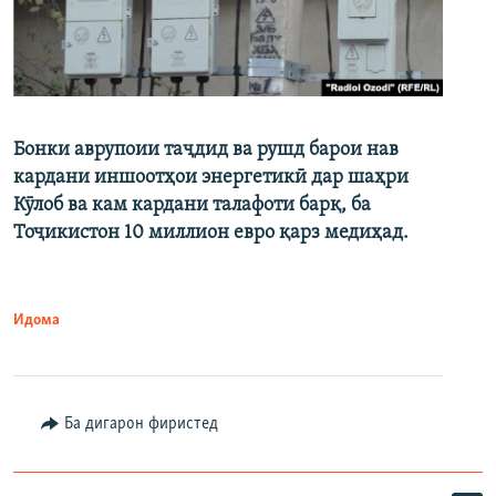
Бонки аврупоии таҷдид ва рушд барои нав
кардани иншоотҳои энергетикӣ дар шаҳри
Кӯлоб ва кам кардани талафоти барқ, ба
Тоҷикистон 10 миллион евро қарз медиҳад.
Идома
Ба дигарон фиристед