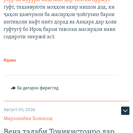
гуфт, таҳаввулоти моҳҳои ахир нишон дод, ки
ҷаҳон ҳамчунон ба масирҳои ҷойгузин барои
интиқоли нафт ниёз дорад ва Анқара дар ҳоли
гуфтугӯ бо Ироқ барои тавсеаи масирҳои нави
содироти энержӣ аст.
Идома
Ба дигарон фиристед
Август 05, 2026
Мирзонабии Холиқзод
Вена талаби Тоҷикистонро дар