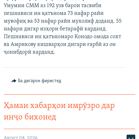
Умумии СММ аз 192 узв барои тасвиби
ГУЗОРИШҲОИ РАДИОӢ
Русский
пешнависи ин қатънома 73 нафар райи
мувофиқ ва 53 нафар райи мухолиф доданд. 55
ПАЙГИРӢ КУНЕД
нафари дигар изҳори бетарафӣ карданд.
Пешнависи ин қатъномаро Конодо омода сохт
ва Амрикову кишварҳои дигари ғарбӣ аз он
ҷонибдорӣ карданд.
Ҳамаи сомонаҳои RFE/RL
Ба дигарон фиристед
Ҳамаи хабарҳои имрӯзро дар
инҷо бихонед
Август 08, 2026