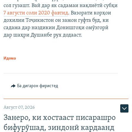
сол гузашт. Вай дар як садамаи нақлиётӣ субҳи
7 августи соли 2020 фавтид
. Вазорати корҳои
дохилии Тоҷикистон он замон гуфта буд, ки
садама дар наздикии Донишгоҳи омӯзгорӣ
дар шаҳри Душанбе рух додааст.
Идома
Ба дигарон фиристед
Август 07, 2026
Занеро, ки хостааст писарашро
бифурӯшад, зиндонӣ кардаанд