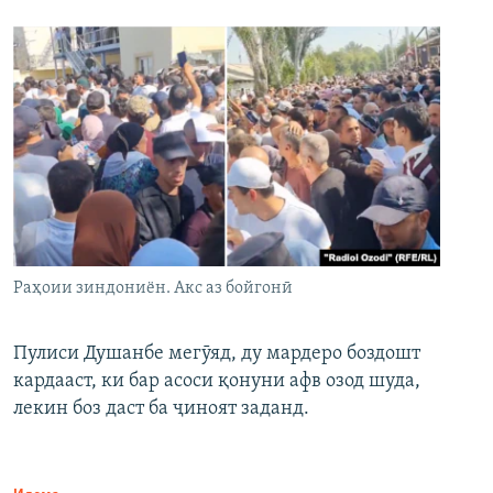
Раҳоии зиндониён. Акс аз бойгонӣ
Пулиси Душанбе мегӯяд, ду мардеро боздошт
кардааст, ки бар асоси қонуни афв озод шуда,
лекин боз даст ба ҷиноят заданд.