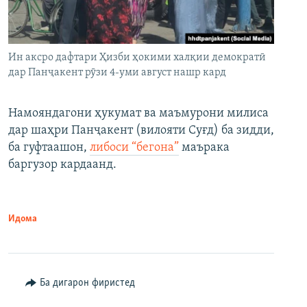
Ин аксро дафтари Ҳизби ҳокими халқии демократӣ
дар Панҷакент рӯзи 4-уми август нашр кард
Намояндагони ҳукумат ва маъмурони милиса
дар шаҳри Панҷакент (вилояти Суғд) ба зидди,
ба гуфтаашон,
либоси “бегона”
маърака
баргузор кардаанд.
Идома
Ба дигарон фиристед