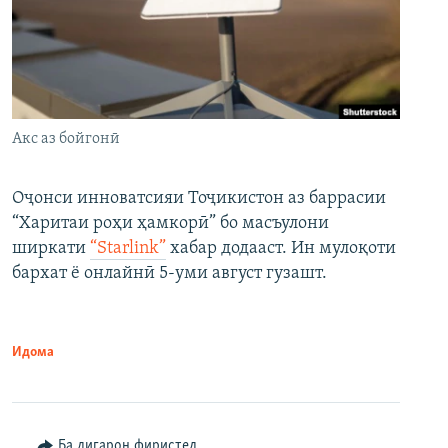
Акс аз бойгонӣ
Оҷонси инноватсияи Тоҷикистон аз баррасии
“Харитаи роҳи ҳамкорӣ” бо масъулони
ширкати
“Starlink”
хабар додааст. Ин мулоқоти
бархат ё онлайнӣ 5-уми август гузашт.
Идома
Ба дигарон фиристед