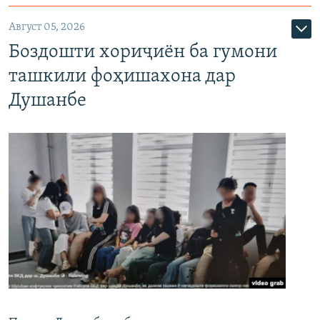
Август 05, 2026
Боздошти хориҷиён ба гумони
ташкили фоҳишахона дар
Душанбе