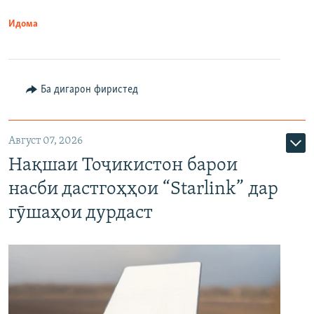
Идома
Ба дигарон фиристед
Август 07, 2026
Нақшаи Тоҷикистон барои
насби дастгоҳҳои “Starlink” дар
гӯшаҳои дурдаст