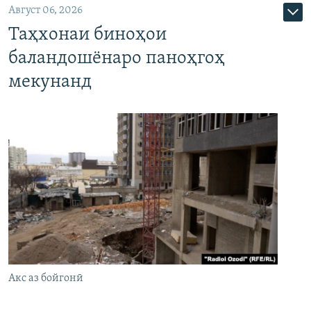
Август 06, 2026
Таҳхонаи биноҳои
баландошёнаро паноҳгоҳ
мекунанд
Акс аз бойгонӣ