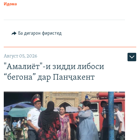
Идома
Ба дигарон фиристед
Август 05, 2026
"Амалиёт"-и зидди либоси
“бегона” дар Панҷакент