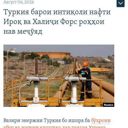
Август 06, 2026
Туркия барои интиқоли нафти
Ироқ ва Халиҷи Форс роҳҳои
нав меҷӯяд
Вазири энержии Туркия бо ишора ба
бӯҳрони
убур ва мурури киштиҳо дар тангаи Ҳурмуз