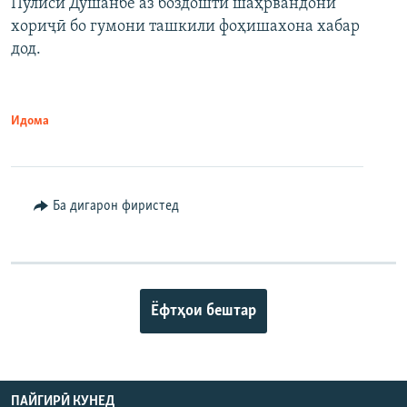
Пулиси Душанбе аз боздошти шаҳрвандони
хориҷӣ бо гумони ташкили фоҳишахона хабар
дод.
Идома
Ба дигарон фиристед
Ёфтҳои бештар
ПАЙГИРӢ КУНЕД