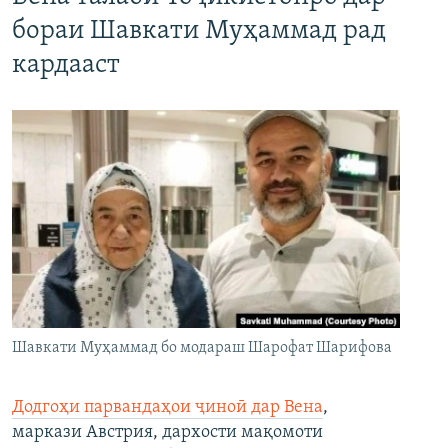
бораи Шавкати Муҳаммад рад
кардааст
Шавкати Муҳаммад бо модараш Шарофат Шарифова
Додгоҳи парвандаҳои ҷиноӣ дар Вена
,
маркази Австрия, дархости мақомоти