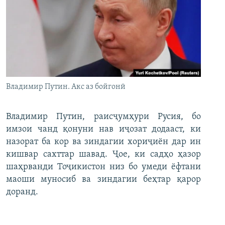
Владимир Путин. Акс аз бойгонӣ
Владимир Путин, раисҷумҳури Русия, бо
имзои чанд қонуни нав иҷозат додааст, ки
назорат ба кор ва зиндагии хориҷиён дар ин
кишвар сахттар шавад. Ҷое, ки садҳо ҳазор
шаҳрванди Тоҷикистон низ бо умеди ёфтани
маоши муносиб ва зиндагии беҳтар қарор
доранд.