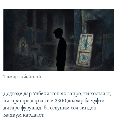
Тасвир аз бойгонӣ
Додгоҳе дар Узбекистон як занро, ки хостааст,
писарашро дар ивази 3300 доллар ба ҷуфти
дигаре фурӯшад, ба севуним сол зиндон
маҳкум кардааст.