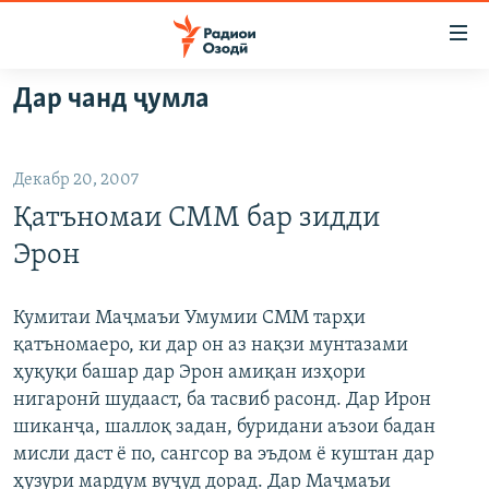
Пайвандҳои
дастрасӣ
Ҷаҳиш
Дар чанд ҷумла
ба
ГӮШАҲО
мояи
ГАПИ ОЗОД
СИЁСАТ
аслӣ
Декабр 20, 2007
РӮЗГОРИ МУҲОҶИР
Ҷаҳиш
ИҚТИСОД
Қатъномаи СММ бар зидди
ба
САЛОМ, ХОҲАР
ҶОМЕА
феҳристи
Эрон
ТАҲҚИҚОТ
ҚАЗИЯИ "КРОКУС"
аслӣ
Ҷаҳиш
ҶАНГ ДАР УКРАИНА
ОСИЁИ МАРКАЗӢ
Кумитаи Маҷмаъи Умумии СММ тарҳи
ба
қатъномаеро, ки дар он аз нақзи мунтазами
НАЗАРИ МАРДУМ
ФАРҲАНГ
ҷустор
ҳуқуқи башар дар Эрон амиқан изҳори
ЧАНДРАСОНАӢ
МЕҲМОНИ ОЗОДӢ
БЛОГИСТОН
нигаронӣ шудааст, ба тасвиб расонд. Дар Ирон
шиканҷа, шаллоқ задан, буридани аъзои бадан
РӮЙХАТҲО
ВАРЗИШ
ОЗОДӢ ОНЛАЙН
ВИДЕО
мисли даст ё по, сангсор ва эъдом ё куштан дар
КИТОБҲОИ ОЗОДӢ
НИГОРИСТОН
ҳузури мардум вуҷуд дорад. Дар Маҷмаъи