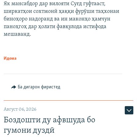
Як мансабдор дар вилояти Суғд гуфтааст,
ширкатҳои сохтмонӣ ҳаққи фурӯши таҳхонаи
биноҳоро надоранд ва ин маконҳо ҳамчун
паноҳгоҳ дар ҳолати фавқулода истифода
мешаванд.
Идома
Ба дигарон фиристед
Август 06, 2026
Боздошти ду афвшуда бо
гумони дуздӣ