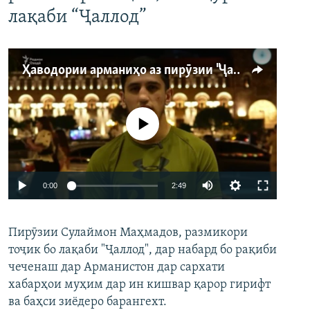
лақаби “Ҷаллод”
Ҳаводории арманиҳо аз пирӯзии "Ҷаллод"-и тоҷик
Феълан кор намекунад
Auto
0:00
2:49
240p
Пирӯзии Сулаймон Маҳмадов, размикори
360p
тоҷик бо лақаби "Ҷаллод", дар набард бо рақиби
480p
Auto
240p
360p
480p
чеченаш дар Арманистон дар сархати
720p
хабарҳои муҳим дар ин кишвар қарор гирифт
720p
1080p
ва баҳси зиёдеро барангехт.
1080p