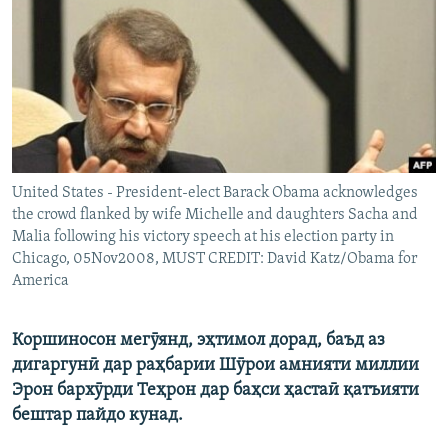
ГУЗОРИШҲОИ РАДИОӢ
Русский
ПАЙГИРӢ КУНЕД
United States - President-elect Barack Obama acknowledges
the crowd flanked by wife Michelle and daughters Sacha and
Ҳамаи сомонаҳои RFE/RL
Malia following his victory speech at his election party in
Chicago, 05Nov2008, MUST CREDIT: David Katz/Obama for
America
Коршиносон мегӯянд, эҳтимол дорад, баъд аз
дигаргунӣ дар раҳбарии Шӯрои амнияти миллии
Эрон бархӯрди Теҳрон дар баҳси ҳастаӣ қатъияти
бештар пайдо кунад.