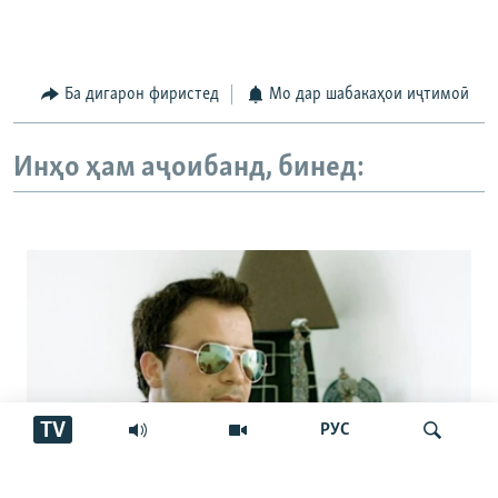
Ба дигарон фиристед
Мо дар шабакаҳои иҷтимоӣ
Инҳо ҳам аҷоибанд, бинед:
TV
РУС