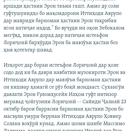
аршади ҳастаии Эрон таъин гашт. Аммо ду соли
гуфтушунидҳо бо мақомдорони Иттиҳоди Аврупо
дар мавриди барномаи ҳастаии Эрон тақрибан
ягон натиҷае надод." Бо вуҷуди ин оқои Зебокалом
мегӯяд, имкон дорад дар натиҷаи истеьфои
Лориҷонӣ бархӯрди Эрон ба мавзӯъи ҳастаи боз
ҳам қотеътар шавад.
Изҳорот дар бораи истеъфои Лориҷонӣ дар ҳоле
содо дод ки ба даври навбатии музокироти Эрон ва
Иттиҳоди Аврупо дар мавзӯъи барномаи ҳастаии
он кишвар ҳамагӣ се рӯз боқӣ мондааст. Сухангӯи
давлати Эрон Ғуломҳусейн Илҳом гуфт интизор
меравад ҷоӣгузини Лориҷонӣ -- Сайиди Ҷалилӣ 23
октябр барои баррасии барномаи ҳастаии Эрон бо
масъули умури берунаи Иттиҳоди Аврупо Ҳовиер
Солана вохӯрӣ кунад. Аммо шоми шанбе Массимо