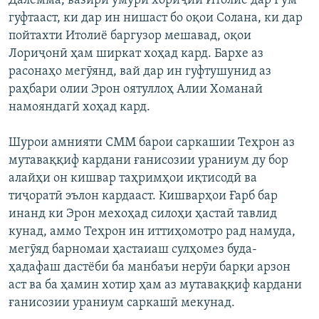
Далемма, вазири умури хориҷии Итолиё дар Рум
гуфтааст, ки дар ин нишаст бо оқои Солана, ки дар
пойтахти Итолиё баргузор мешавад, оқои
Лориҷонӣ ҳам ширкат хоҳад кард. Бархе аз
расонаҳо мегӯянд, вай дар ин гуфтушунид аз
раҳбари олии Эрон оятуллоҳ Алии Хоманаӣ
намояндагӣ хоҳад кард.
Шурои амнияти СММ барои саркашии Теҳрон аз
мутаваққиф кардани ғанисозии ураниум ду бор
алайҳи он кишвар таҳримҳои иқтисодӣ ва
тиҷоратӣ эълон кардааст. Кишварҳои Ғарб бар
инанд ки Эрон мехоҳад силоҳи ҳастаӣ тавлид
кунад, аммо Теҳрон ин иттиҳомотро рад намуда,
мегӯяд барномаи ҳастаиаш сулҳомез буда-
ҳадафаш дастёби ба манбаъи нерӯи барқи арзон
аст ва ба ҳамин хотир ҳам аз мутаваққиф кардани
ғанисозии ураниум саркашӣ мекунад.