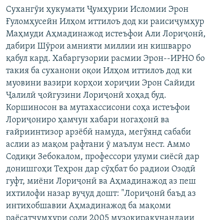
Сухангӯи ҳукумати Ҷумҳурии Исломии Эрон
Ғуломҳусейн Илҳом иттилоъ дод ки раисиҷумҳур
Маҳмуди Аҳмадинажод истеъфои Али Лориҷонӣ,
дабири Шӯрои амнияти миллии ин кишварро
қабул кард. Хабаргузории расмии Эрон--ИРНО бо
такия ба суханони оқои Илҳом иттилоъ дод ки
муовини вазири корҳои хориҷии Эрон Сайиди
Ҷалилӣ ҷойгузини Лориҷонӣ хоҳад буд.
Коршиносон ва мутахассисони соҳа истеъфои
Лориҷониро ҳамчун хабари ногаҳонӣ ва
ғайриинтизор арзёбӣ намуда, мегӯянд сабаби
аслии аз мақом рафтани ӯ маълум нест. Аммо
Содиқи Зебокалом, профессори улуми сиёсӣ дар
донишгоҳи Теҳрон дар сӯҳбат бо радиои Озодӣ
гуфт, миёни Лориҷонӣ ва Аҳмадинажод аз пеш
ихтилофи назар вуҷуд дошт: "Лориҷонӣ баъд аз
интихобшавии Аҳмадинажод ба мақоми
раёсатчумҳури соли 2005 музокиракунандаии