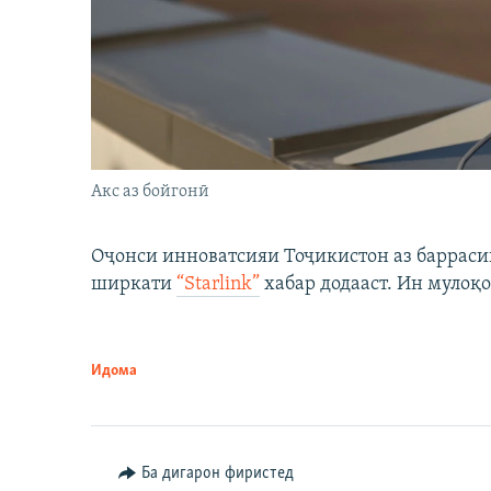
Акс аз бойгонӣ
Оҷонси инноватсияи Тоҷикистон аз барраси
ширкати
“Starlink”
хабар додааст. Ин мулоқо
Идома
Ба дигарон фиристед