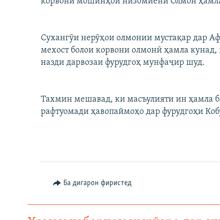
корвони мошинҳои низомиёни Олмон ҳамла
ГУЗОРИШҲОИ РАДИОӢ
Сухангӯи нерӯҳои олмонии мустақар дар Аф
мехост болои корвони олмонӣ ҳамла кунад, 
назди дарвозаи фурудгоҳ мунфаҷир шуд.
Тахмин мешавад, ки масъулияти ин ҳамла ба
рафтуомади ҳавопаймоҳо дар фурудгоҳи Коб
Ба дигарон фиристед