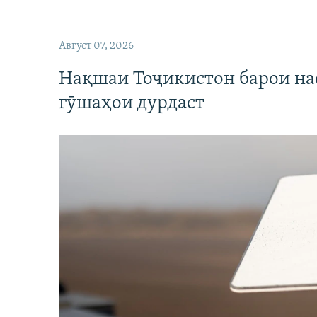
Август 07, 2026
Нақшаи Тоҷикистон барои нас
гӯшаҳои дурдаст