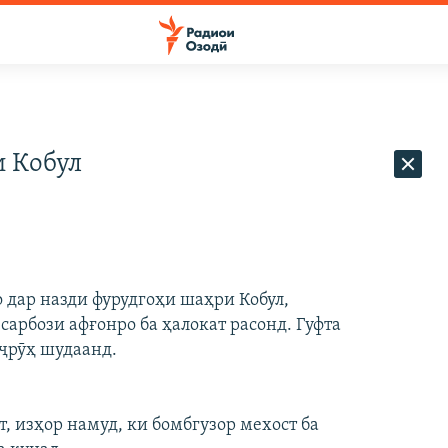
и Кобул
дар назди фурудгоҳи шаҳри Кобул,
сарбози афғонро ба ҳалокат расонд. Гуфта
аҷрӯҳ шудаанд.
, изҳор намуд, ки бомбгузор мехост ба