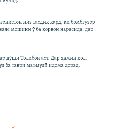
 кунад.
ғонистон низ тасдиқ кард, ки бомбгузор
вале мошини ӯ ба корвон нарасида, дар
р дӯши Толибон аст. Дар ҳамин ҳол,
ул ба таври маъмулӣ идома дорад.