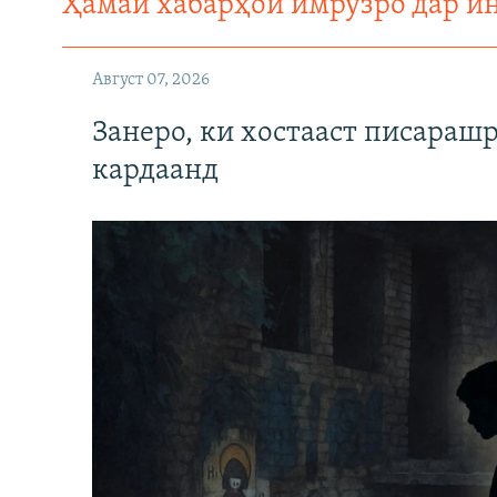
Ҳамаи хабарҳои имрӯзро дар и
Август 07, 2026
Занеро, ки хостааст писараш
кардаанд