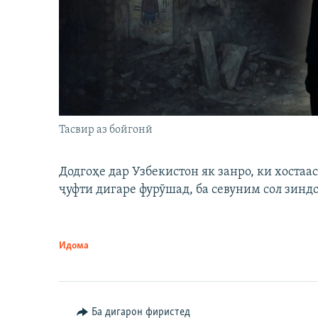
Тасвир аз бойгонӣ
Додгоҳе дар Узбекистон як занро, ки хостаа
ҷуфти дигаре фурӯшад, ба севуним сол зинд
Идома
Ба дигарон фиристед