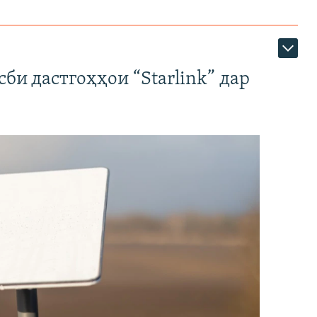
би дастгоҳҳои “Starlink” дар