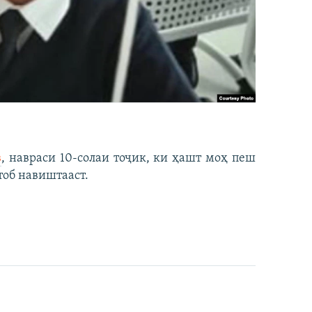
в
, навраси 10-солаи тоҷик, ки ҳашт моҳ пеш
тоб навиштааст.