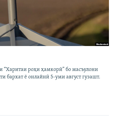
и “Харитаи роҳи ҳамкорӣ” бо масъулони
ти бархат ё онлайнӣ 5-уми август гузашт.