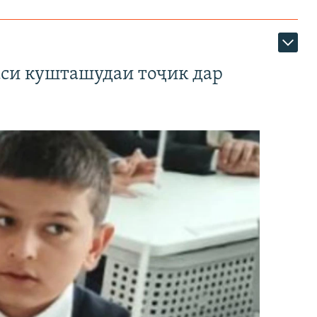
аси кушташудаи тоҷик дар