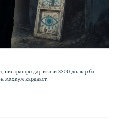
ст, писарашро дар ивази 3300 доллар ба
он маҳкум кардааст.