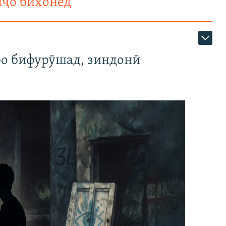
нҷо бихонед
ро бифурӯшад, зиндонӣ