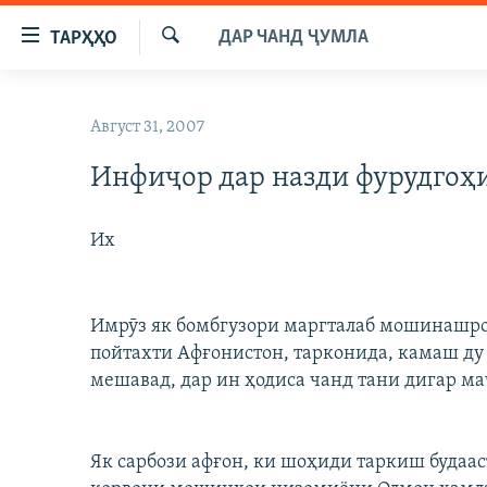
Пайвандҳои
ДАР ЧАНД ҶУМЛА
ТАРҲҲО
дастрасӣ
Ҷустуҷӯ
Ҷаҳиш
ГӮШАҲО
ба
Август 31, 2007
ГАПИ ОЗОД
СИЁСАТ
мояи
аслӣ
Инфиҷор дар назди фурудгоҳ
РӮЗГОРИ МУҲОҶИР
ИҚТИСОД
Ҷаҳиш
САЛОМ, ХОҲАР
ҶОМЕА
ба
Их
феҳристи
ТАҲҚИҚОТ
ҚАЗИЯИ "КРОКУС"
аслӣ
ҶАНГ ДАР УКРАИНА
ОСИЁИ МАРКАЗӢ
Ҷаҳиш
Имрӯз як бомбгузори маргталаб мошинашро 
ба
НАЗАРИ МАРДУМ
ФАРҲАНГ
пойтахти Афғонистон, тарконида, камаш ду 
ҷустор
ЧАНДРАСОНАӢ
МЕҲМОНИ ОЗОДӢ
БЛОГИСТОН
мешавад, дар ин ҳодиса чанд тани дигар м
РӮЙХАТҲО
ВАРЗИШ
ОЗОДӢ ОНЛАЙН
ВИДЕО
КИТОБҲОИ ОЗОДӢ
НИГОРИСТОН
Як сарбози афғон, ки шоҳиди таркиш будааст