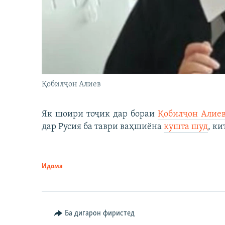
Қобилҷон Алиев
Як шоири тоҷик дар бораи
Қобилҷон Алие
дар Русия ба таври ваҳшиёна
кушта шуд
, ки
Идома
Ба дигарон фиристед